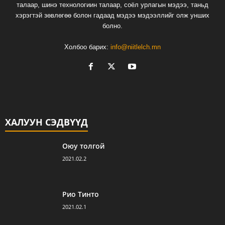
талаар, шинэ технологиин талаар, соёл урлагын мэдээ, таньд
хэрэгтэй зөвлөгөө болон гадаад мэдээ мэдээллийг олж унших
болно.
Холбоо барих:
info@niitlelch.mn
ХАЛУУН СЭДВҮҮД
Оюу толгой
2021.02.2
Рио Тинто
2021.02.1