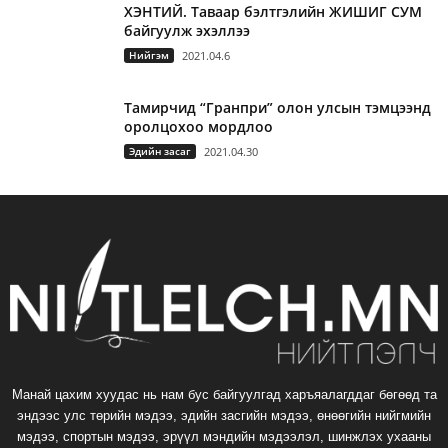
ХЭНТИЙ. Таваар бэлтгэлийн ЖИШИГ СУМ
байгуулж эхэллээ
Нийгэм
2021.04.6
Тамирчид “Гранпри” олон улсын тэмцээнд
оролцохоо мордлоо
Эдийн засаг
2021.04.30
Манай цахим хуудас нь нам бус байгуулгад харъяалагддаг бөгөөд та
эндээс улс төрийн мэдээ, эдийн засгийн мэдээ, өнөөгийн нийгмийн
мэдээ, спортын мэдээ, эрүүл мэндийн мэдээлэл, шинжлэх ухааны