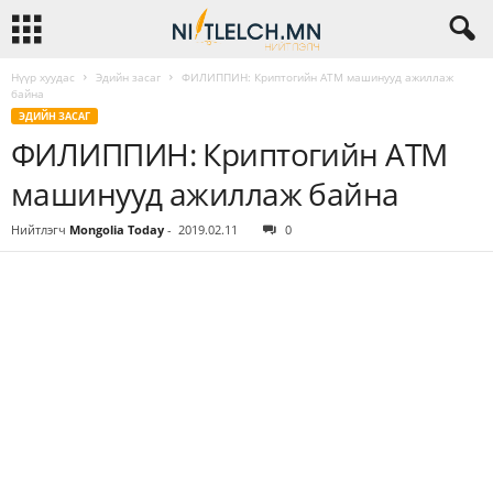
Нүүр хуудас
Эдийн засаг
ФИЛИППИН: Криптогийн АТМ машинууд ажиллаж
байна
ЭДИЙН ЗАСАГ
ФИЛИППИН: Криптогийн АТМ
машинууд ажиллаж байна
Нийтлэгч
Mongolia Today
-
2019.02.11
0