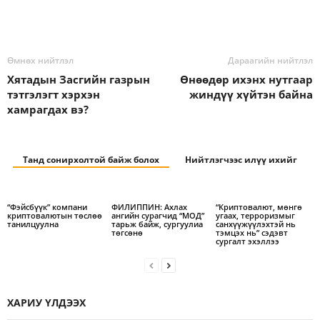
Өмнөх нийтлэл
Дараагийн нийтлэл
Хятадын Засгийн газрын
Өнөөдөр ихэнх нутгаар
тэтгэлэгт хэрхэн
жиндүү хүйтэн байна
хамрагдах вэ?
Танд сонирхолтой байж болох
Нийтлэгчээс илүү ихийг
“Фэйсбүүк” компани
ФИЛИППИН: Ахлах
“Криптовалют, мөнгө
криптовалютын төслөө
ангийн сурагчид “МОД”
угаах, терроризмыг
танилцуулна
тарьж байж, сургуулиа
санхүүжүүлэхтэй нь
төгсөнө
тэмцэх нь” сэдэвт
сургалт эхэллээ
ХАРИУ ҮЛДЭЭХ