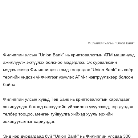
Филиппин улсын "Union Bank"
Филиппин улсын “Union Bank” нь криптовалютын ATM машинууд
ажиллуулж эхлүүлэх болсноо мэдэгдлээ. Эх сурвалжийн
мэдээлснээр Филиппиндээ томд тооцогдох “Union Bank” нь хоёр
төрлийн үндсэн үйлчилгээг үзүүлэх ATM-г нэвтрүүлэхээр болсон
байна.
Филиппин улсын хувьд Төв Банк нь криптовалютын харилцааг
зохицуулдаг бөгөөд санхүүгийн үйлчилгээ үзүүлэхэд, тэр дундаа
төлбөр тооцоо, мөнгөн гуйвуулга хийхэд хууль эрхийн
зохицуулалтыг хариуцдаг.
Энд нэр дурдагдаад буй “Union Bank” нь Филиппин улсдаа 300