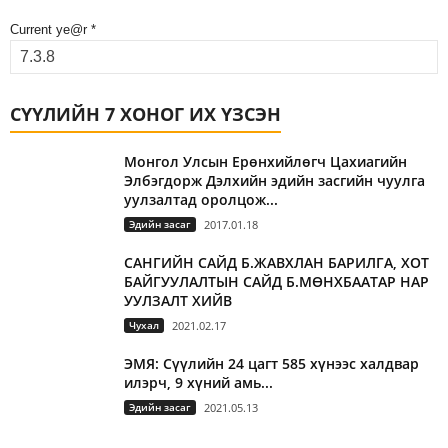
Current ye@r
*
СҮҮЛИЙН 7 ХОНОГ ИХ ҮЗСЭН
Монгол Улсын Ерөнхийлөгч Цахиагийн
Элбэгдорж Дэлхийн эдийн засгийн чуулга
уулзалтад оролцож...
Эдийн засаг
2017.01.18
САНГИЙН САЙД Б.ЖАВХЛАН БАРИЛГА, ХОТ
БАЙГУУЛАЛТЫН САЙД Б.МӨНХБААТАР НАР
УУЛЗАЛТ ХИЙВ
Чухал
2021.02.17
ЭМЯ: Сүүлийн 24 цагт 585 хүнээс халдвар
илэрч, 9 хүний амь...
Эдийн засаг
2021.05.13