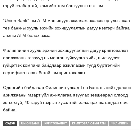
гаруй салбартай, хамгийн том банкуудын нэг юм.
“Union Bank”-ны ATM машинууд ажиллаж эхэлснээр улсынхаа
төв банкны хууль эрхийн зохицуулалтын дагуу нэвтэрч байгаа
анхны ATM болох ажээ.
Филиппиний хууль эрхийн зохицуулалтын дагуу криптовалют
арилжааны газрууд нь мөнгөн гуйвуулга хийх, шилжүүлэг
гүйцэтгэх компани байдлаар ажиллахын тулд бүртгэлийн
сертификат авах ёстой юм.криптовалют
Одоогийн байдлаар Филиппин улсад Төв Банк нь нийт долоон
арилжааны газарт үйл ажиллагаа явуулах зөвшөөрөл олгоод
зогсохгүй, 40 гаруй газрын хүсэлтийг хэлэлцэх шатандаа явж
байна.
СЭДЭВ
UNION BANK
КРИПТОВАЛЮТ
КРИПТОВАЛЮТЫН ATM
ФИЛИППИН