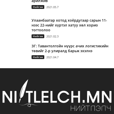
арилжив
Нийгэм
2021.05.7
Улаанбаатар хотод хоёрдугаар сарын 11-
нээс 22-нийг хүртэл хатуу хөл хорио
тогтоолоо
Нийгэм
2021.02.3
ЗГ: Тавантолгойн нүүрс ачих логистикийн
төвийг 2-р улиралд барьж эхэлнэ
Нийгэм
2021.04.7