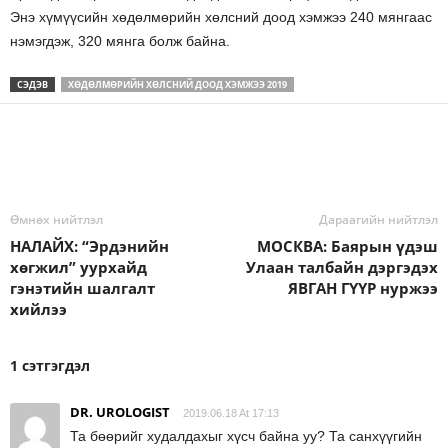
Энэ хүмүүсийн хөдөлмөрийн хөлсний доод хэмжээ 240 мянгаас
нэмэгдэж, 320 мянга болж байна.
СЭДЭВ
ХӨДӨЛМӨРИЙН ХӨЛСНИЙ ДООД ХЭМЖЭЭ 2019
Өмнөх нийтлэл
Дараагийн нийтлэл
НАЛАЙХ: “Эрдэнийн
МОСКВА: Баярын үдэш
хөгжил” уурхайд
Улаан талбайн дэргэдэх
гэнэтийн шалгалт
ЯВГАН ГҮҮР нуржээ
хийлээ
1 сэтгэгдэл
DR. UROLOGIST
2019.06.18 At 17:13
Та бөөрийг худалдахыг хүсч байна уу? Та санхүүгийн