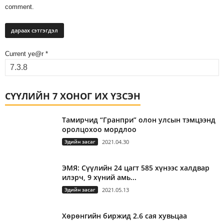
comment.
Current ye@r
*
СҮҮЛИЙН 7 ХОНОГ ИХ ҮЗСЭН
Тамирчид “Гранпри” олон улсын тэмцээнд
оролцохоо мордлоо
Эдийн засаг
2021.04.30
ЭМЯ: Сүүлийн 24 цагт 585 хүнээс халдвар
илэрч, 9 хүний амь...
Эдийн засаг
2021.05.13
Хөрөнгийн биржид 2.6 сая хувьцаа