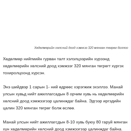
Хөдөлмөрийн хөлсний доод хэмжээ 320 мянган төгрөг боллоо
Хөдөлмөр нийгмийн гурван талт хэлэлцээрийн хүрээнд
хөдөлмөрийн хөлсний доод хэмжээг 320 мянган төгрөгт хүргэх
тохиролцоонд хүрсэн.
Энэ шийдвэр 1 сарын 1- ний өдрөөс хэрэгжиж эхэллээ. Манай
улсын хувьд нийт ажиллагсадын 8 орчим хувь нь хөдөлмөрийн
хөлсний доод хэмжээгээр цалинждаг байна. Эдгээр иргэдийн
цалин 320 мянган төгрөг болж өслөө.
Манай улсын нийт ажиллагсдын 8-10 хувь буюу 80 гаруй мянган
хүн хөдөлмөрийн хөлсний доод хэмжээгээр цалинждаг байна.