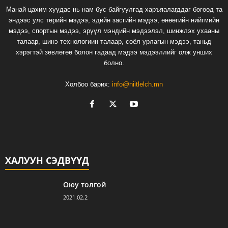
Манай цахим хуудас нь нам бус байгуулгад харъяалагддаг бөгөөд та
эндээс улс төрийн мэдээ, эдийн засгийн мэдээ, өнөөгийн нийгмийн
мэдээ, спортын мэдээ, эрүүл мэндийн мэдээлэл, шинжлэх ухааны
талаар, шинэ технологиин талаар, соёл урлагын мэдээ, таньд
хэрэгтэй зөвлөгөө болон гадаад мэдээ мэдээллийг олж унших
болно.
Холбоо барих:
info@niitlelch.mn
ХАЛУУН СЭДВҮҮД
Оюу толгой
2021.02.2