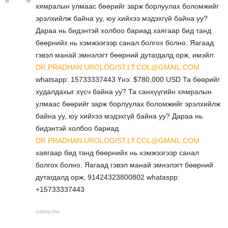
хямралын улмаас бөөрийг зарж борлуулах боломжийг
эрэлхийлж байна уу, юу хийхээ мэдэхгүй байна уу?
Дараа нь бидэнтэй холбоо бариад хаягаар бид танд
бөөрнийх нь хэмжээгээр санал болгох болно. Яагаад
гэвэл манай эмнэлэгт бөөрний дутагдалд орж, имэйл:
DR.PRADHAN.UROLOGIST.LT.COL@GMAIL.COM
whatsapp: 15733337443 Үнэ: $780,000 USD Та бөөрийг
худалдахыг хүсч байна уу? Та санхүүгийн хямралын
улмаас бөөрийг зарж борлуулах боломжийг эрэлхийлж
байна уу, юу хийхээ мэдэхгүй байна уу? Дараа нь
бидэнтэй холбоо бариад
DR.PRADHAN.UROLOGIST.LT.COL@GMAIL.COM
хаягаар бид танд бөөрнийх нь хэмжээгээр санал
болгох болно. Яагаад гэвэл манай эмнэлэгт бөөрний
дутагдалд орж, 91424323800802 whataspp:
+15733337443
хариулах