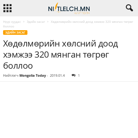
Нүүр хуудас
Эдийн засаг
Хөдөлмөрийн хөлсний доод хэмжээ 320 мянган төгрөг
боллоо
ЭДИЙН ЗАСАГ
Хөдөлмөрийн хөлсний доод
хэмжээ 320 мянган төгрөг
боллоо
Нийтлэгч
Mongolia Today
-
2019.01.4
1