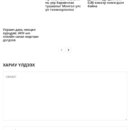
нь үер баривчлах
0.86 хэмээр нэмэгдсэн
тушаалыг Монгол улс
байна
үл тоомсорлолоо
Украин дахь нөхцөл
хурцдав: АНУ-ын
энхийн санал маргаан
дэгдээв
ХАРИУ ҮЛДЭЭХ