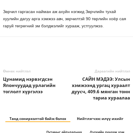
Зөрчил гаргасан найман аж ахуйн нэгжид Зөрчлийн тухай
хуулийн дагуу арга хэмжээ авч, зөрчилтэй 90 төрлийн хоёр сая
гаруй төгрөгний эм бэлдмэлийг хурааж, устгуулжээ.
Өмнөх нийтлэл
Дараагийн нийтлэл
Цунамид нэрвэгдсэн
САЙН МЭДЭЭ: Улсын
Япончуудад урлагийн
хэмжээнд ургац хураалт
тоглолт хүргэлээ
дуусч, 409.6 мянган тонн
тариа хураалаа
Танд сонирхолтой байж болох
Нийтлэгчээс илүү ихийг
Путиныг айлчлалынх
Дэлхийн дундаж хэм