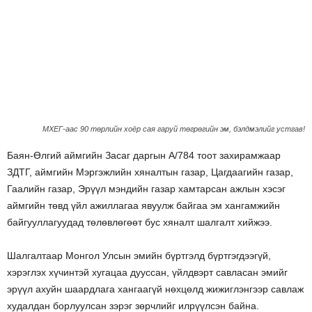
МХЕГ-аас 90 төрлийн хоёр сая гаруй төгрөгийн эм, бэлдмэлийг устгав!
Баян-Өлгий аймгийн Засаг даргын А/784 тоот захирамжаар
ЗДТГ, аймгийн Мэргэжлийн хяналтын газар, Цагдаагийн газар,
Гаалийн газар, Эрүүл мэндийн газар хамтарсан ажлын хэсэг
аймгийн төвд үйл ажиллагаа явуулж байгаа эм хангамжийн
байгууллагуудад төлөвлөгөөт бус хяналт шалгалт хийжээ.
Шалгалтаар Монгол Улсын эмийн бүртгэлд бүртгэгдээгүй,
хэрэглэх хүчинтэй хугацаа дууссан, үйлдвэрт савласан эмийг
эрүүл ахуйн шаардлага хангаагүй нөхцөлд жижиглэнгээр савлаж
худалдан борлуулсан зэрэг зөрчлийг илрүүлсэн байна.