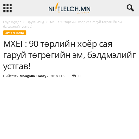
Нүүр хуудас
Эрүүл мэнд
МХЕГ: 90 төрлийн хоёр сая гаруй төгрөгийн эм,
бэлдмэлийг устгав!
ЭРҮҮЛ МЭНД
МХЕГ: 90 төрлийн хоёр сая
гаруй төгрөгийн эм, бэлдмэлийг
устгав!
Нийтлэгч
Mongolia Today
-
2018.11.5
0