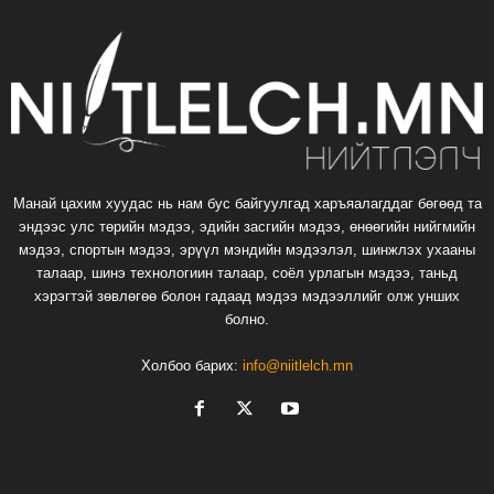
Манай цахим хуудас нь нам бус байгуулгад харъяалагддаг бөгөөд та
эндээс улс төрийн мэдээ, эдийн засгийн мэдээ, өнөөгийн нийгмийн
мэдээ, спортын мэдээ, эрүүл мэндийн мэдээлэл, шинжлэх ухааны
талаар, шинэ технологиин талаар, соёл урлагын мэдээ, таньд
хэрэгтэй зөвлөгөө болон гадаад мэдээ мэдээллийг олж унших
болно.
Холбоо барих:
info@niitlelch.mn