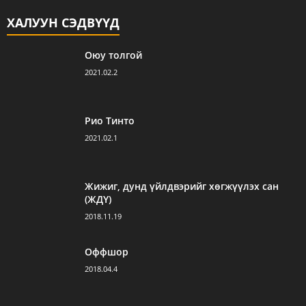
ХАЛУУН СЭДВҮҮД
Оюу толгой
2021.02.2
Рио Тинто
2021.02.1
Жижиг, дунд үйлдвэрийг хөгжүүлэх сан
(ЖДҮ)
2018.11.19
Оффшор
2018.04.4