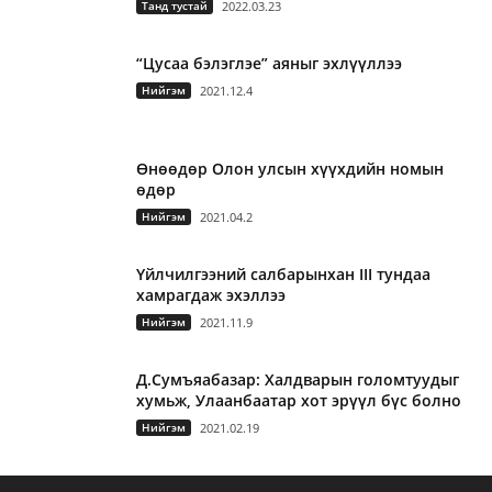
Танд тустай
2022.03.23
“Цусаа бэлэглэе” аяныг эхлүүллээ
Нийгэм
2021.12.4
Өнөөдөр Олон улсын хүүхдийн номын
өдөр
Нийгэм
2021.04.2
Үйлчилгээний салбарынхан III тундаа
хамрагдаж эхэллээ
Нийгэм
2021.11.9
Д.Сумъяабазар: Халдварын голомтуудыг
хумьж, Улаанбаатар хот эрүүл бүс болно
Нийгэм
2021.02.19