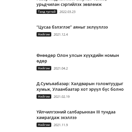
урьдчилан сэргийлэх зөвлөмж
Танд тустай
2022.03.23
“Цусаа бэлэглэе” аяныг эхлүүллээ
Нийгэм
2021.12.4
Өнөөдөр Олон улсын хүүхдийн номын
өдөр
Нийгэм
2021.04.2
Д.Сумъяабазар: Халдварын голомтуудыг
хумьж, Улаанбаатар хот эрүүл бүс болно
Нийгэм
2021.02.19
Үйлчилгээний салбарынхан III тундаа
хамрагдаж эхэллээ
Нийгэм
2021.11.9