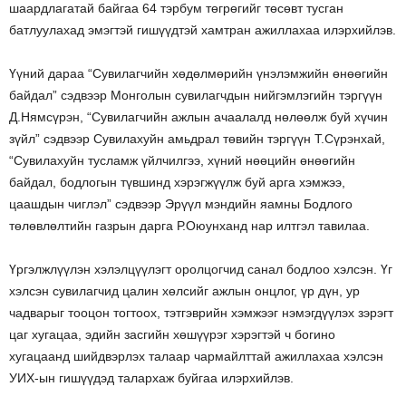
шаардлагатай байгаа 64 тэрбум төгрөгийг төсөвт тусган
батлуулахад эмэгтэй гишүүдтэй хамтран ажиллахаа илэрхийлэв.
Үүний дараа “Сувилагчийн хөдөлмөрийн үнэлэмжийн өнөөгийн
байдал” сэдвээр Монголын сувилагчдын нийгэмлэгийн тэргүүн
Д.Нямсүрэн, “Сувилагчийн ажлын ачаалалд нөлөөлж буй хүчин
зүйл” сэдвээр Сувилахуйн амьдрал төвийн тэргүүн Т.Сүрэнхай,
“Сувилахуйн тусламж үйлчилгээ, хүний нөөцийн өнөөгийн
байдал, бодлогын түвшинд хэрэгжүүлж буй арга хэмжээ,
цаашдын чиглэл” сэдвээр Эрүүл мэндийн яамны Бодлого
төлөвлөлтийн газрын дарга Р.Оюунханд нар илтгэл тавилаа.
Үргэлжлүүлэн хэлэлцүүлэгт оролцогчид санал бодлоо хэлсэн. Үг
хэлсэн сувилагчид цалин хөлсийг ажлын онцлог, үр дүн, ур
чадварыг тооцон тогтоох, тэтгэврийн хэмжээг нэмэгдүүлэх зэрэгт
цаг хугацаа, эдийн засгийн хөшүүрэг хэрэгтэй ч богино
хугацаанд шийдвэрлэх талаар чармайлттай ажиллахаа хэлсэн
УИХ-ын гишүүдэд талархаж буйгаа илэрхийлэв.