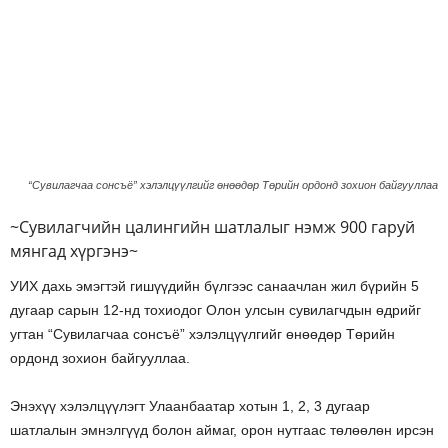
“Сувилагчаа сонсъё” хэлэлцүүлгийг өнөөдөр Төрийн ордонд зохион байгууллаа
~Сувилагчийн цалингийн шатлалыг нэмж 900 гаруй
мянгад хүргэнэ~
УИХ дахь эмэгтэй гишүүдийн бүлгээс санаачлан жил бүрийн 5
дугаар сарын 12-нд тохиодог Олон улсын сувилагчдын өдрийг
угтан “Сувилагчаа сонсъё” хэлэлцүүлгийг өнөөдөр Төрийн
ордонд зохион байгууллаа.
Энэхүү хэлэлцүүлэгт Улаанбаатар хотын 1, 2, 3 дугаар
шатлалын эмнэлгүүд болон аймаг, орон нутгаас төлөөлөн ирсэн