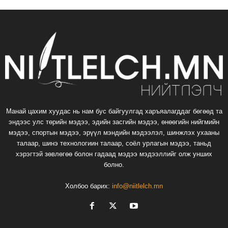
Манай цахим хуудас нь нам бус байгуулгад харъяалагддаг бөгөөд та
эндээс улс төрийн мэдээ, эдийн засгийн мэдээ, өнөөгийн нийгмийн
мэдээ, спортын мэдээ, эрүүл мэндийн мэдээлэл, шинжлэх ухааны
талаар, шинэ технологиин талаар, соёл урлагын мэдээ, таньд
хэрэгтэй зөвлөгөө болон гадаад мэдээ мэдээллийг олж унших
болно.
Холбоо барих:
info@niitlelch.mn