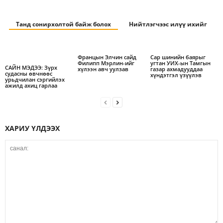
Танд сонирхолтой байж болох
Нийтлэгчээс илүү ихийг
Францын Элчин сайд
Сар шинийн баярыг
Филипп Мэрлин-ийг
угтан УИХ-ын Тамгын
САЙН МЭДЭЭ: Зүрх
хүлээн авч уулзав
газар ахмадууддаа
судасны өвчнөөс
хүндэтгэл үзүүлэв
урьдчилан сэргийлэх
ажилд ахиц гарлаа
ХАРИУ ҮЛДЭЭХ