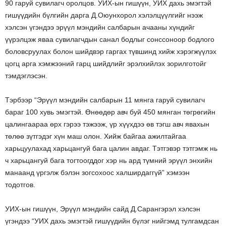
90 гаруй сувилагч оролцов. УИХ-ын гишүүн, УИХ дахь эмэгтэй
гишүүдийн бүлгийн дарга Д.Оюунхорол хэлэлцүүлгийг нээж
хэлсэн үгэндээ эрүүл мэндийн салбарын ачааны хүндийг
үүрэлцэж яваа сувилагчдын санал бодлыг сонссоноор бодлого
боловсруулах болон шийдвэр гаргах түвшинд хийж хэрэгжүүлэх
цогц арга хэмжээний гарц шийдлийг эрэлхийлэх зорилготойг
тэмдэглэсэн.
Тэрбээр “Эрүүл мэндийн салбарын 11 мянга гаруй сувилагч
бараг 100 хувь эмэгтэй. Өнөөдөр авч буй 450 мянган төгрөгийн
цалингаараа өрх гэрээ тэжээж, үр хүүхдээ өв тэгш авч явахын
төлөө зүтгэдэг хүн маш олон. Хийж байгаа ажилтайгаа
харьцуулахад харьцангуй бага цалин авдаг. Тэтгэвэр тэтгэмж нь
ч харьцангуй бага тогтоогддог хэр нь ард түмний эрүүл энхийн
манаанд үргэлж бэлэн зогсохоос халширдаггүй” хэмээн
тодотгов.
УИХ-ын гишүүн, Эрүүл мэндийн сайд Д.Сарангэрэл хэлсэн
үгэндээ “УИХ дахь эмэгтэй гишүүдийн бүлэг нийгэмд тулгамдсан