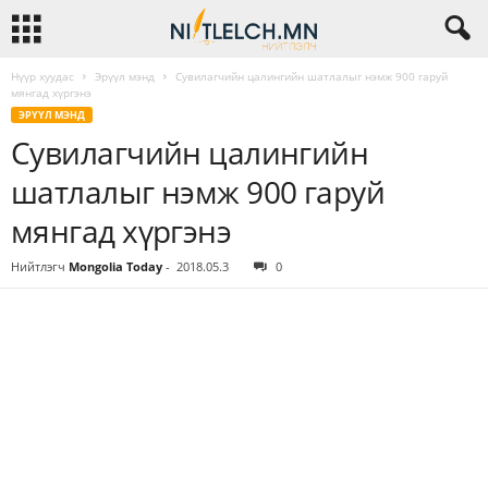
Нүүр хуудас
Эрүүл мэнд
Сувилагчийн цалингийн шатлалыг нэмж 900 гаруй
мянгад хүргэнэ
ЭРҮҮЛ МЭНД
Сувилагчийн цалингийн
шатлалыг нэмж 900 гаруй
мянгад хүргэнэ
Нийтлэгч
Mongolia Today
-
2018.05.3
0