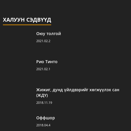
ХАЛУУН СЭДВҮҮД
Оюу толгой
2021.02.2
Рио Тинто
2021.02.1
Жижиг, дунд үйлдвэрийг хөгжүүлэх сан
(ЖДҮ)
2018.11.19
Оффшор
2018.04.4