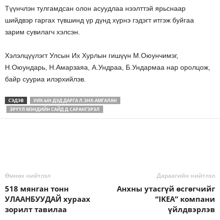
Түүнчлэн тулгамдсан олон асуудлаа нээлттэй ярьснаар
шийдвэр гаргах түвшинд үр дүнд хүрнэ гэдэгт итгэж буйгаа
зарим сувилагч хэлсэн.
Хэлэлцүүлэгт Улсын Их Хурлын гишүүн М.Оюунчимэг,
Н.Оюундарь, Н.Амарзаяа, А.Ундраа, Б.Ундармаа нар оролцож,
байр сууриа илэрхийлэв.
СЭДЭВ
УИХ-ЫН ДЭД ДАРГА Л.ЭНХ-АМГАЛАН
ЭРҮҮЛ МЭНДИЙН САЙД Д.САРАНГЭРЭЛ
Өмнөх нийтлэл
Дараагийн нийтлэл
518 мянган тонн
Анхны утасгүй өсгөгчийг
УЛААНБУУДАЙ хураах
“IKEA” компани
зорилт тавилаа
үйлдвэрлэв