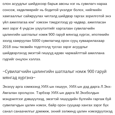
олон асуудлыг шийдэхээр барьж авсны нэг нь сувилагч нараа
сонсож, хөдөлмөрийг нь бодитой үнэлдэг болох, нийгмийн
хамгааллыг сайжруулах чиглэлд шийдвэр гаргах зорилготой энэ
үйл ажиллагаа юм” хэмээн тэмдэглээд ур чадвар, ажилласан
жил зэрэг 4 үндсэн үзүүлэлтийг харгалзан сувилагчийн
цалингийн шатлалыг нэмж 900 гаруй мянгад хүргэх, ипотекийн
зээлд хамруулан 5000 сувилагчид орон сууц хуваарилахаар
2018 оны төсвийн тодотголд тусгах зэрэг асуудлыг
шийдвэрлэхэд эмэгтэй гишүүд идэвх чармайлттай ажиллана
гэдгийг онцлон хэллээ.
~Сувилагчийн цалингийн шатлалыг нэмж 900 гаруй
мянгад хүргэнэ~
Энэхүү арга хэмжээнд УИХ-ын гишүүн, УИХ-ын дэд дарга Л.Энх-
Амгалан оролцсон. Тэрбээр УИХ-ын дарга М.Энхболдын
мэндчилгээг дэвшүүлээд, эмэгтэй гишүүдийн бүлгийн гаргаж буй
сувилагчдын цалин нэмэх, байр орон сууцаар хангах зэрэг бүх
санал санаачилгыг дэмжиж, эхний ээлжинд цалин нэмэгдүүлэхэд