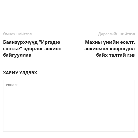
Өмнөх нийтлэл
Дараагийн нийтлэл
Баянзүрхчүүд “Иргэдээ
Махны үнийн өсөлт,
сонсъё” өдөрлөг зохион
зохиомол хөөрөгдөл
байгууллаа
байх талтай гэв
ХАРИУ ҮЛДЭЭХ