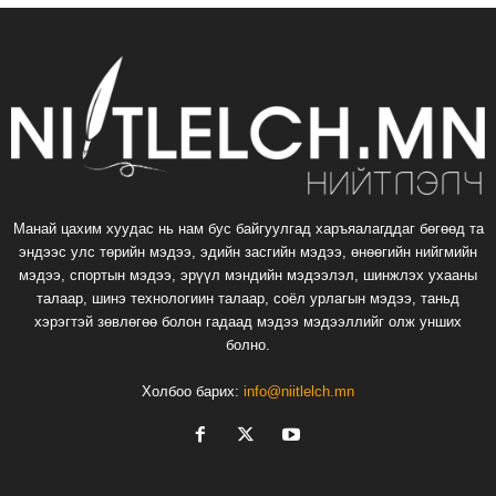
Манай цахим хуудас нь нам бус байгуулгад харъяалагддаг бөгөөд та
эндээс улс төрийн мэдээ, эдийн засгийн мэдээ, өнөөгийн нийгмийн
мэдээ, спортын мэдээ, эрүүл мэндийн мэдээлэл, шинжлэх ухааны
талаар, шинэ технологиин талаар, соёл урлагын мэдээ, таньд
хэрэгтэй зөвлөгөө болон гадаад мэдээ мэдээллийг олж унших
болно.
Холбоо барих:
info@niitlelch.mn