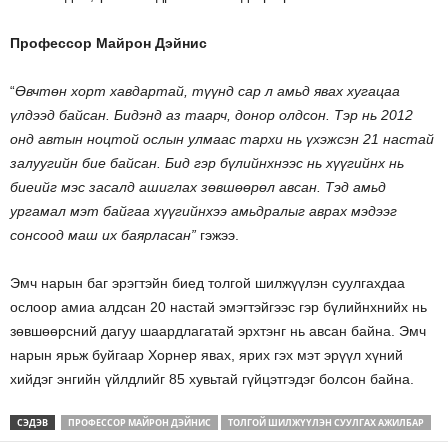
Профессор Майрон Дэйнис
“
Өвчтөн хорт хавдартай, түүнд сар л амьд явах хугацаа
үлдээд байсан. Бидэнд аз таарч, донор олдсон. Тэр нь 2012
онд автын ноцтой ослын улмаас тархи нь үхэжсэн 21 настай
залуугийн бие байсан. Бид гэр бүлийнхнээс нь хүүгийнх нь
биеийг мэс засалд ашиглах зөвшөөрөл авсан. Тэд амьд
ургамал мэт байгаа хүүгийнхээ амьдралыг аврах мэдээг
сонсоод маш их баярласан”
гэжээ.
Эмч нарын баг эрэгтэйн биед толгой шилжүүлэн суулгахдаа
ослоор амиа алдсан 20 настай эмэгтэйгээс гэр бүлийнхнийх нь
зөвшөөрсний дагуу шаардлагатай эрхтэнг нь авсан байна. Эмч
нарын ярьж буйгаар Хорнер явах, ярих гэх мэт эрүүл хүний
хийдэг энгийн үйлдлийг 85 хувьтай гүйцэтгэдэг болсон байна.
СЭДЭВ
ПРОФЕССОР МАЙРОН ДЭЙНИС
ТОЛГОЙ ШИЛЖҮҮЛЭН СУУЛГАХ АЖИЛБАР