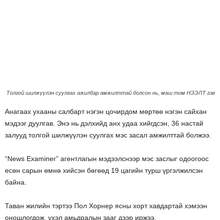
Толгой шилжүүлэн суулгах ажилбар амжилттай болсон нь, маш том НЭЭЛТ гэв
Анагаах ухааны салбарт нэгэн цочирдом мөртөө нэгэн сайхан
мэдээг дуулгав. Энэ нь дэлхийд анх удаа хийгдсэн, 36 настай
залууд толгой шилжүүлэн суулгах мэс засал амжилттай болжээ.
“News Examiner” агентлагын мэдээлснээр мэс заслыг одоогоос
есөн сарын өмнө хийсэн бөгөөд 19 цагийн турш үргэлжилсэн
байна.
Таван жилийн тэртээ Пол Хорнер ясны хорт хавдартай хэмээн
оношлогдож, үхэл амьдралын зааг дээр иржээ.