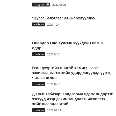
Танд тустай
2022.03.23
“Цусаа бэлэглэе” аяныг эхлүүллээ
Нийгэм
2021.12.4
Өнөөдөр Олон улсын хүүхдийн номын
өдөр
Нийгэм
2021.04.2
Есөн дүүргийн онцгой комисс, засаг
захиргааны нэгжийн удирдлагуудад үүрэг,
чиглэл өглөө
Нийгэм
2021.02.7
Д.Сумъяабазар: Халдварын идэвх өндөртэй
хэсгүүд дээр дахин тандалт шинжилгээ
хийх шаардлагатай
Нийгэм
2021.02.21