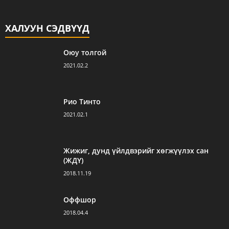
ХАЛУУН СЭДВҮҮД
Оюу толгой
2021.02.2
Рио Тинто
2021.02.1
Жижиг, дунд үйлдвэрийг хөгжүүлэх сан
(ЖДҮ)
2018.11.19
Оффшор
2018.04.4