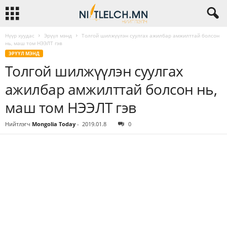
Нүүр хуудас
Эрүүл мэнд
Толгой шилжүүлэн суулгах ажилбар амжилттай болсон
нь, маш том НЭЭЛТ гэв
ЭРҮҮЛ МЭНД
Толгой шилжүүлэн суулгах
ажилбар амжилттай болсон нь,
маш том НЭЭЛТ гэв
Нийтлэгч
Mongolia Today
-
2019.01.8
0