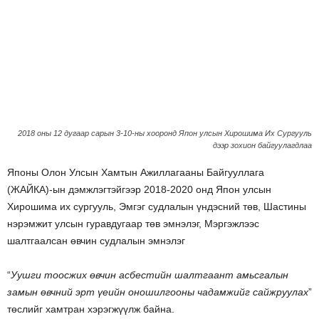
2018 оны 12 дугаар сарын 3-10-ны хооронд Япон улсын Хирошима Их Сургууль
дээр зохион байгуулагдлаа
Японы Олон Улсын Хамтын Ажиллагааны Байгууллага
(ЖАЙКА)-ын дэмжлэгтэйгээр 2018-2020 онд Япон улсын
Хирошима их сургууль, Эмгэг судлалын үндэсний төв, Шастины
нэрэмжит улсын гуравдугаар төв эмнэлэг, Мэргэжлээс
шалтгаалсан өвчин судлалын эмнэлэг
“
Уушги тоосжих өвчин асбестийн шалтгаант амьсгалын
замын өвчний эрт үеийн оношилгооны чадамжийг сайжруулах
”
төслийг хамтран хэрэгжүүлж байна.