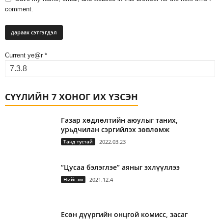
comment.
Current ye@r
*
СҮҮЛИЙН 7 ХОНОГ ИХ ҮЗСЭН
Газар хөдлөлтийн аюулыг таних,
урьдчилан сэргийлэх зөвлөмж
Танд тустай
2022.03.23
“Цусаа бэлэглэе” аяныг эхлүүллээ
Нийгэм
2021.12.4
Есөн дүүргийн онцгой комисс, засаг