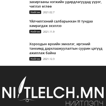
захиргааны нэгжийн удирдлагуудад үүрэг,
чиглэл өглөө
Нийгэм
2021.02.7
Үйлчилгээний салбарынхан III тундаа
хамрагдаж эхэллээ
Нийгэм
2021.11.9
Хороодын өрхийн эмнэлэг, иргэний
танхимд дархлаажуулалтын суурин цэгүүд
ажиллаж байна
Нийгэм
2021.12.3