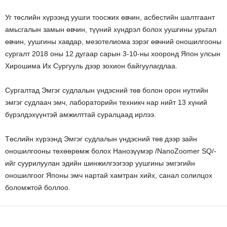
Уг төслийн хүрээнд уушги тоосжих өвчин, асбестийн шалтгаант
амьсгалын замын өвчин, түүний хүндрэл болох уушгины урьтал
өвчин, уушгины хавдар, мезотелиома зэрэг өвчний оношилгооны
сургалт 2018 оны 12 дугаар сарын 3-10-ны хооронд Япон улсын
Хирошима Их Сургууль дээр зохион байгуулагдлаа.
Сургалтад Эмгэг судлалын үндэсний төв болон орон нутгийн
эмгэг судлаач эмч, лабораторийн техникч нар нийт 13 хүний
бүрэлдэхүүнтэй амжилттай суралцаад ирлээ.
Төслийн хүрээнд Эмгэг судлалын үндэсний төв дээр зайн
оношилгооны төхөөрөмж болох Нанозүүмэр /NanoZoomer SQ/-
ийг суурилуулан эдийн шинжилгээгээр уушгины эмгэгийн
оношилгоог Японы эмч нартай хамтран хийх, санал солилцох
боломжтой боллоо.