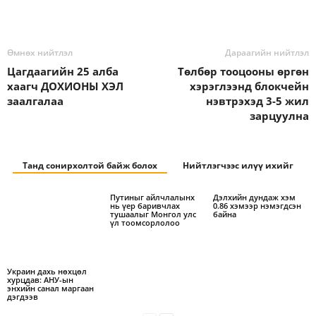
Өмнөх нийтлэл
Дараагийн нийтлэл
Цагдаагийн 25 алба
Төлбөр тооцооны өргөн
хаагч ДОХИОНЫ ХЭЛ
хэрэглээнд блокчейн
заалгалаа
нэвтрэхэд 3-5 жил
зарцуулна
Танд сонирхолтой байж болох
Нийтлэгчээс илүү ихийг
Путиныг айлчлалынх
Дэлхийн дундаж хэм
нь үер баривчлах
0.86 хэмээр нэмэгдсэн
тушаалыг Монгол улс
байна
үл тоомсорлолоо
Украин дахь нөхцөл
хурцдав: АНУ-ын
энхийн санал маргаан
дэгдээв