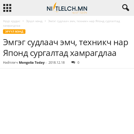
Нүүр хуудас
Эрүүл мэнд
Эмгэг судлаач эмч, техникч нар Японд сургалтад
хамрагдлаа
ЭРҮҮЛ МЭНД
Эмгэг судлаач эмч, техникч нар
Японд сургалтад хамрагдлаа
Нийтлэгч
Mongolia Today
-
2018.12.18
0