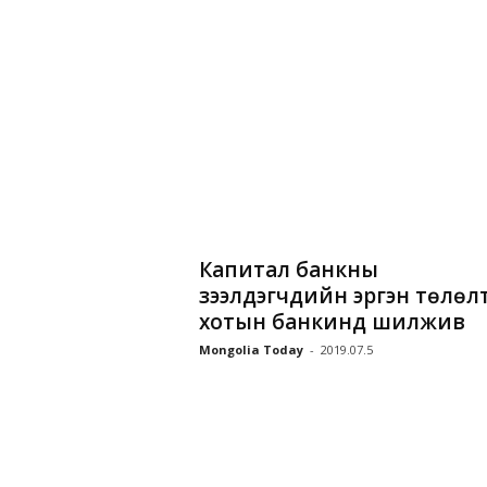
Капитал банкны
зээлдэгчдийн эргэн төлөл
хотын банкинд шилжив
Mongolia Today
-
2019.07.5