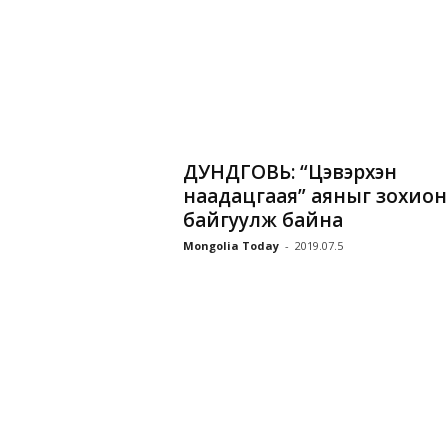
ДУНДГОВЬ: “Цэвэрхэн
наадацгаая” аяныг зохион
байгуулж байна
Mongolia Today
-
2019.07.5