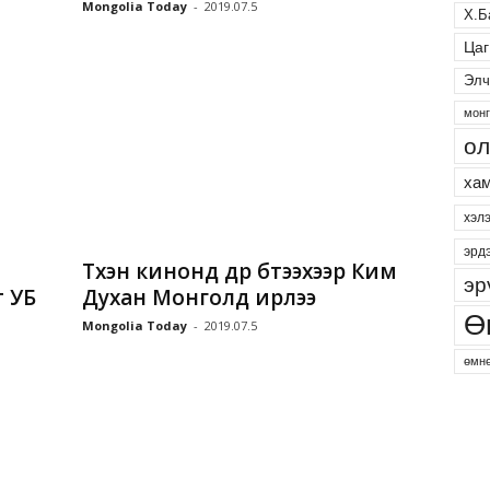
Mongolia Today
-
2019.07.5
Х.Б
Цаг
Элч
монг
ол
хам
хэл
эрд
Түүхэн кинонд дүр бүтээхээр Ким
эр
т УБ
Духан Монголд ирлээ
Ө
Mongolia Today
-
2019.07.5
өмнө