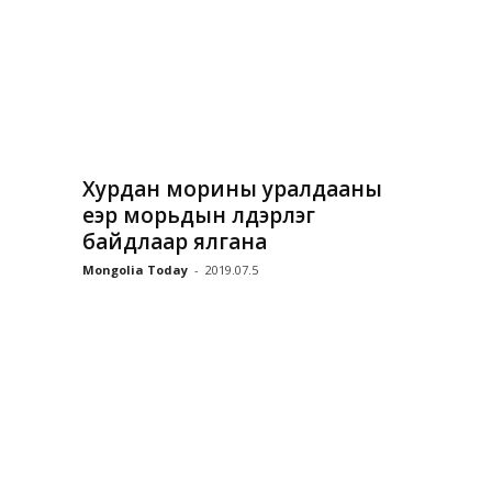
Хурдан морины уралдааны
үеэр морьдын үүлдэрлэг
байдлаар ялгана
Mongolia Today
-
2019.07.5