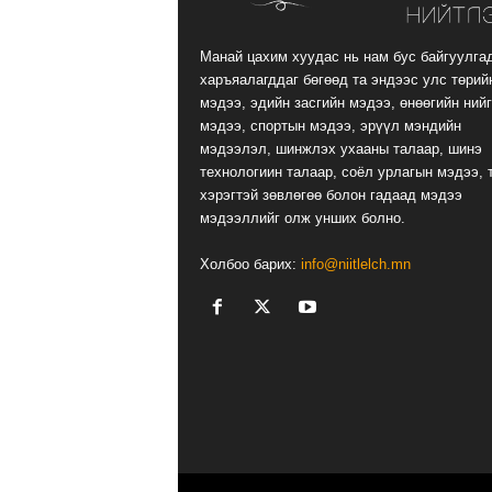
Манай цахим хуудас нь нам бус байгуулга
харъяалагддаг бөгөөд та эндээс улс төрий
мэдээ, эдийн засгийн мэдээ, өнөөгийн ний
мэдээ, спортын мэдээ, эрүүл мэндийн
мэдээлэл, шинжлэх ухааны талаар, шинэ
технологиин талаар, соёл урлагын мэдээ, 
хэрэгтэй зөвлөгөө болон гадаад мэдээ
мэдээллийг олж унших болно.
Холбоо барих:
info@niitlelch.mn