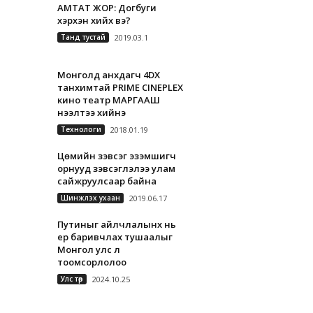
АМТАТ ЖОР: Догбуги
хэрхэн хийх вэ?
Танд тустай
2019.03.1
Монголд анхдагч 4DX
танхимтай PRIME CINEPLEX
кино театр МАРГААШ
нээлтээ хийнэ
Технологи
2018.01.19
Цөмийн зэвсэг эзэмшигч
орнууд зэвсэглэлээ улам
сайжруулсаар байна
Шинжлэх ухаан
2019.06.17
Путиныг айлчлалынх нь
үер баривчлах тушаалыг
Монгол улс үл
тоомсорлолоо
Улс төр
2024.10.25
А