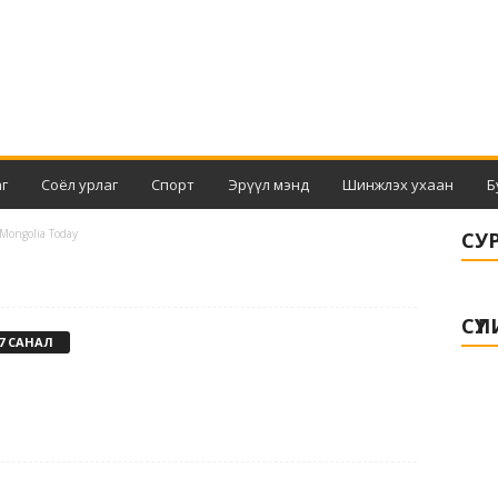
г
Соёл урлаг
Спорт
Эрүүл мэнд
Шинжлэх ухаан
Б
 Mongolia Today
СУ
СҮҮ
7 САНАЛ