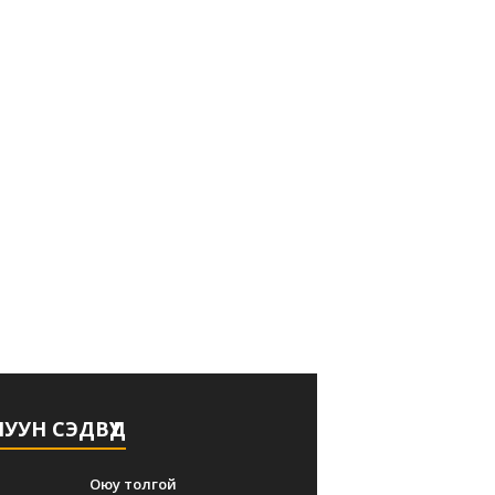
УУН СЭДВҮҮД
Оюу толгой