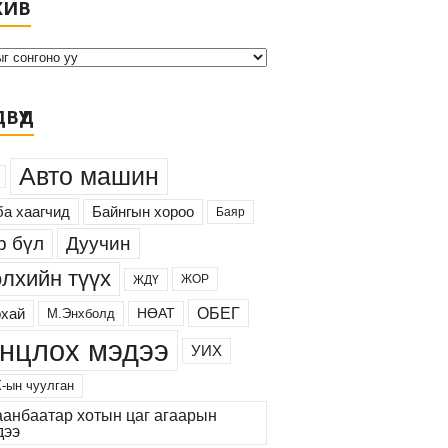
ХИВ
р
х
и
в
ВҮҮД
Авто машин
а хаагчид
Байнгын хороо
Баяр
Дуучин
р бүл
лхийн түүх
ЖОР
ЖДҮ
ОБЕГ
хай
М.Энхболд
НӨАТ
нцлох мэдээ
УИХ
-ын чуулган
аанбаатар хотын цаг агаарын
дээ