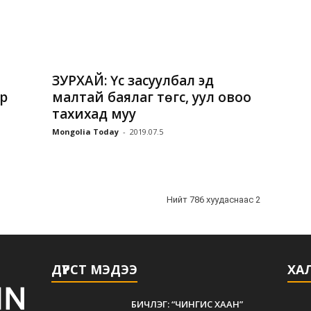
ЗУРХАЙ: Үс засуулбал эд
р
малтай баялаг төгс, уул овоо
тахихад муу
Mongolia Today
-
2019.07.5
Нийт 786 хуудаснаас 2
ДҮРСТ МЭДЭЭ
ХАЛ
БИЧЛЭГ: “ЧИНГИС ХААН”