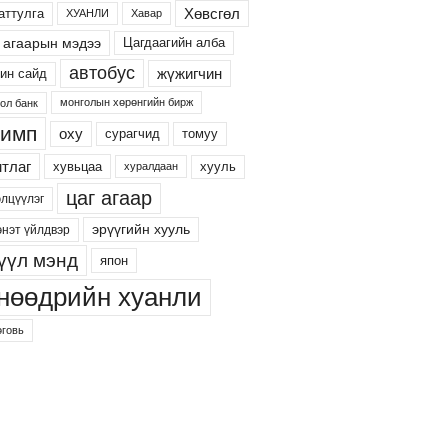
Хөвсгөл
аттулга
ХУАНЛИ
Хавар
 агаарын мэдээ
Цагдаагийн алба
автобус
жүжигчин
ин сайд
монголын хөрөнгийн бирж
ол банк
имп
оху
сурагчид
томуу
тлаг
хууль
хувьцаа
хуралдаан
цаг агаар
элцүүлэг
эрүүгийн хууль
энэт үйлдвэр
үүл мэнд
япон
нөөдрийн хуанли
говь