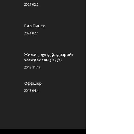
2021.02.2
Рио Тинто
2021.02.1
Жижиг, дунд үйлдвэрийг
хөгжүүлэх сан (ЖДҮ)
2018.11.19
Оффшор
2018.04.4