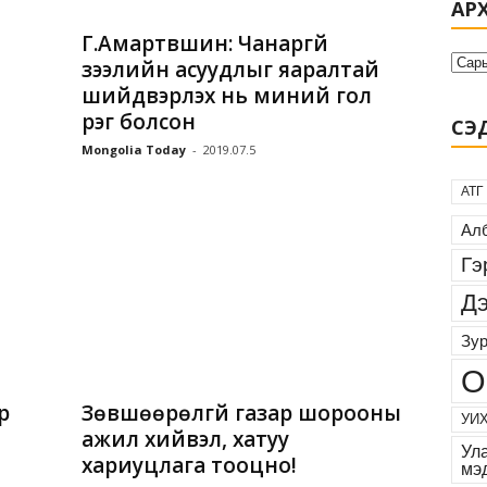
АР
Г.Амартүвшин: Чанаргүй
зээлийн асуудлыг яаралтай
шийдвэрлэх нь миний гол
үүрэг болсон
СЭД
Mongolia Today
-
2019.07.5
АТГ
Алб
Гэ
Дэ
Зур
О
р
Зөвшөөрөлгүй газар шорооны
УИХ
ажил хийвэл, хатуу
Ул
хариуцлага тооцно!
мэ