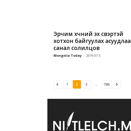
Эрчим хүчний эх үүсвэртэй
хотхон байгуулах асуудлаа
санал солилцов
Mongolia Today
-
2019.07.5
...
1
2
3
786