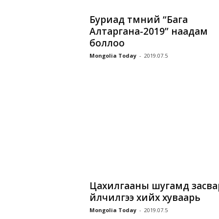
Буриад түмний “Бага
Алтаргана-2019” наадам
боллоо
Mongolia Today
-
2019.07.5
Цахилгааны шугамд засва
үйлчилгээ хийх хуваарь
Mongolia Today
-
2019.07.5