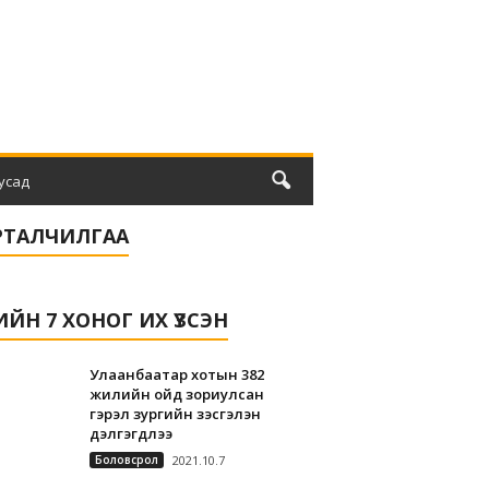
усад
РТАЛЧИЛГАА
ЛИЙН 7 ХОНОГ ИХ ҮЗСЭН
Улаанбаатар хотын 382
жилийн ойд зориулсан
гэрэл зургийн үзэсгэлэн
дэлгэгдлээ
Боловсрол
2021.10.7