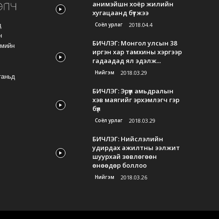
анимэйшн хоёр жилийн
хугацаанд бүтжээ
Соёл урлаг
2018.04.4
д
н
БИЧЛЭГ: Монгол улсын 38
гмийн
иргэн хар тамхины хэргээр
гадаадад ял эдэлж...
Нийгэм
2018.03.29
таньд
БИЧЛЭГ: Эрүүл амьдралын
хэв маягийг эрхэмлэгч гэр
бүл
Соёл урлаг
2018.03.29
БИЧЛЭГ: Нийслэлийн
удирдах ажилтны ээлжит
шуурхай зөвлөгөөн
өнөөдөр боллоо
Нийгэм
2018.03.26