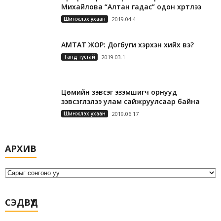
Михайлова “Алтан гадас” одон хүртлээ
Шинжлэх ухаан
2019.04.4
АМТАТ ЖОР: Догбуги хэрхэн хийх вэ?
Танд тустай
2019.03.1
Цөмийн зэвсэг эзэмшигч орнууд
зэвсэглэлээ улам сайжруулсаар байна
Шинжлэх ухаан
2019.06.17
А
АРХИВ
р
х
и
в
СЭДВҮҮД