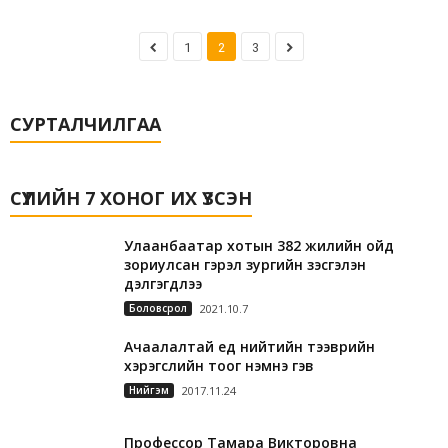
1
2
3
СУРТАЛЧИЛГАА
СҮҮЛИЙН 7 ХОНОГ ИХ ҮЗСЭН
Улаанбаатар хотын 382 жилийн ойд
зориулсан гэрэл зургийн үзэсгэлэн
дэлгэгдлээ
Боловсрол
2021.10.7
Ачаалалтай үед нийтийн тээврийн
хэрэгслийн тоог нэмнэ гэв
Нийгэм
2017.11.24
Профессор Тамара Викторовна