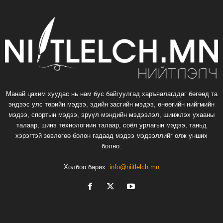
Манай цахим хуудас нь нам бус байгуулгад харъяалагддаг бөгөөд та
эндээс улс төрийн мэдээ, эдийн засгийн мэдээ, өнөөгийн нийгмийн
мэдээ, спортын мэдээ, эрүүл мэндийн мэдээлэл, шинжлэх ухааны
талаар, шинэ технологиин талаар, соёл урлагын мэдээ, таньд
хэрэгтэй зөвлөгөө болон гадаад мэдээ мэдээллийг олж унших
болно.
Холбоо барих:
info@niitlelch.mn