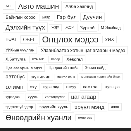
Авто машин
Алба хаагчид
АТГ
Дуучин
Гэр бүл
Байнгын хороо
Баяр
Дэлхийн түүх
Зурхай
М.Энхболд
ЖОР
ЖДҮ
Онцлох мэдээ
ОБЕГ
УИХ
НӨАТ
Улаанбаатар хотын цаг агаарын мэдээ
УИХ-ын чуулган
Хөвсгөл
Х.Баттулга
ХУАНЛИ
Хавар
Цаг агаарын мэдээ
Цагдаагийн алба
Элчин сайд
автобус
жүжигчин
монголын хөрөнгийн бирж
монгол банк
олимп
хамтлаг
оху
сурагчид
хувьцаа
томуу
цаг агаар
хууль
хэлэлцүүлэг
хуралдаан
эрүүл мэнд
эрүүгийн хууль
япон
эрдэнэт үйлдвэр
Өнөөдрийн хуанли
өмнөговь