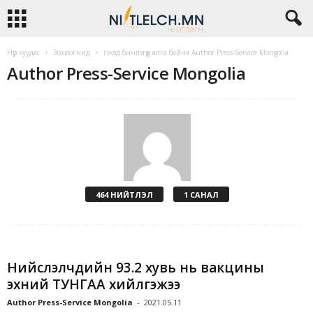
Нүүр хуудас
Зохиогчид
гэхэд бичлэгүүд алга байна Author Press-Service Mongolia
Author Press-Service Mongolia
464 НИЙТЛЭЛ
1 САНАЛ
Нийслэлчүүдийн 93.2 хувь нь вакцины
эхний ТУНГАА хийлгэжээ
Author Press-Service Mongolia
-
2021.05.11