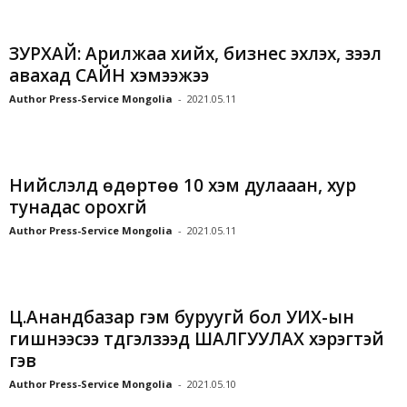
ЗУРХАЙ: Арилжаа хийх, бизнес эхлэх, зээл
авахад САЙН хэмээжээ
Author Press-Service Mongolia
-
2021.05.11
Нийслэлд өдөртөө 10 хэм дулааан, хур
тунадас орохгүй
Author Press-Service Mongolia
-
2021.05.11
Ц.Анандбазар гэм буруугүй бол УИХ-ын
гишүүнээсээ түдгэлзээд ШАЛГУУЛАХ хэрэгтэй
гэв
Author Press-Service Mongolia
-
2021.05.10