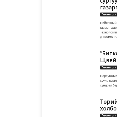
сургу
газар
Технологи
Нийслэлийн
газрын дар
Технологий
Д.Цолмонба
“Битк
Щвей
Технологи
Португалид
хууль дүрм
хүндрэл бэ
Төрий
холбо
Технологи