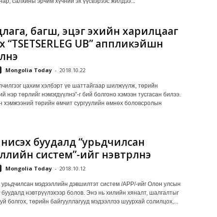
ар, салхины эрчим хүчний эх үүсвэрээс жилдээ...
лага, багш, эцэг эхийн харилцааг
х “TSETSERLEG UB” аппликэйшн
үлнэ
Mongolia Today
-
2018.10.22
лчилгээг цахим хэлбэрт үе шаттайгаар шилжүүлж, төрийн
й нэр төрлийг нэмэгдүүлнэ”-г бий болгоно хэмээн тусгасан билээ.
 хэмжээний төрийн өмчит сургуулийн өмнөх боловсролын
нисэх буудалд “урьдчилсан
ллийн систем”-ийг нэвтрүүлнэ
Mongolia Today
-
2018.10.12
 урьдчилсан мэдээллийн дэвшилтэт систем /APP/-ийг Олон улсын
 буудалд нэвтрүүлэхээр болов. Энэ нь хилийн хяналт, шалгалтыг
уй болгох, төрийн байгууллагууд мэдээллээ шуурхай солилцох,...