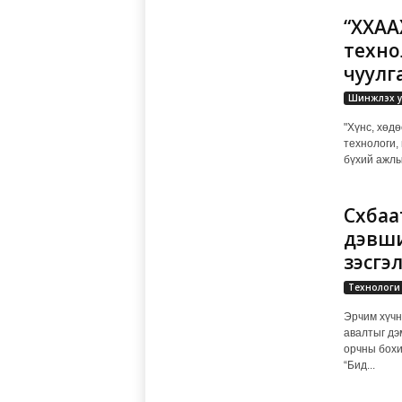
“ХХАА
техно
чуулг
Шинжлэх у
"Хүнс, хөд
технологи,
бүхий ажлы
Сүхба
дэвши
үзэсгэ
Технологи
Эрчим хүчн
авалтыг дэ
орчны бохи
“Бид...