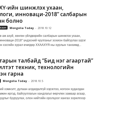
ХҮ-ийн шинжлэх ухаан,
логи, инноваци-2018” салбарын
ан болно
хаан
Mongolia Today
-
2018.10.12
өө аж ахуй, хөнгөн үйлдвэрийн салбарын шинжлэх ухаан,
 инноваци-2018" үндэсний чуулганыг зохион байгуулах үүрэг
н хэсгийн хурал өчигдөр ХХААХҮЯ-ны хурлын танхимд...
атарын талбайд “Бид нэг агаартай”
лтэт техник, технологийн
лэн гарна
Mongolia Today
-
2018.10.5
ий хэмнэлт, дулаан алдагдалгүй хэрэглээ, ногоон худалдан
мжин иргэд, байгууллагын хандлагыг өөрчлөх замаар агаар,
рдлыг бууруулах, олон нийтийн оролцоог хангах зорилгоор