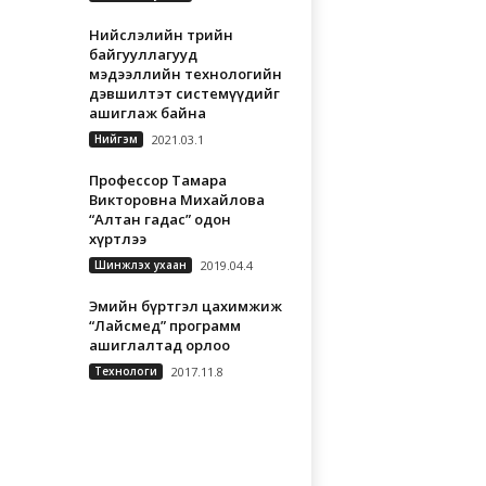
Нийслэлийн төрийн
байгууллагууд
мэдээллийн технологийн
дэвшилтэт системүүдийг
ашиглаж байна
Нийгэм
2021.03.1
Профессор Тамара
Викторовна Михайлова
“Алтан гадас” одон
хүртлээ
Шинжлэх ухаан
2019.04.4
Эмийн бүртгэл цахимжиж
“Лайсмед” программ
ашиглалтад орлоо
Технологи
2017.11.8