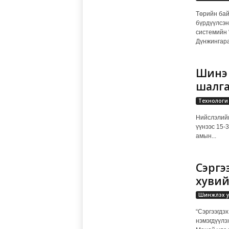
Төрийн бай
бүрдүүлсэн
системийн 
Дүнжингарав
Шинэ 
шалга
Технологи
Нийслэлийн
үүнээс 15-
амын...
Сэргэ
хувий
Шинжлэх у
“Сэргээгдэ
нэмэгдүүлэ