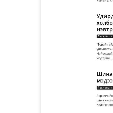
Манай улс н
Удирд
холбо
нэвтрү
Технологи
“Төрийн үй
үйлчилгээни
Нийслэлийн
хүүхдийн...
Шинэ 
мэдээ
Технологи
Зорчигчийн
шинэ нисэх
боловсронг