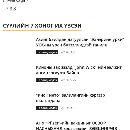
Current ye@r
*
СҮҮЛИЙН 7 ХОНОГ ИХ ҮЗСЭН
Азийг байлдан дагуулсан “Эхнэрийн урхи”
УСК-ны уран бүтээлчидтэй танилц
Гадаад мэдээ
2019.03.26
Киноны зах зээлд “John Wick”-ийн ээлжит
анги тэргүүлж байна
Гадаад мэдээ
2019.05.27
“Рио Тинто“ залилангийн хэргээр
шалгагдана
Гадаад мэдээ
2019.03.19
АНУ “Pfizer”-ийн вакциныг ӨСВӨР
НАСНЫХАНД хэрэглэхийг ЗӨВШӨӨРӨВ