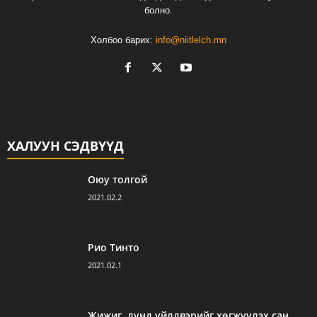
болно.
Холбоо барих:
info@niitlelch.mn
ХАЛУУН СЭДВҮҮД
Оюу толгой
2021.02.2
Рио Тинто
2021.02.1
Жижиг, дунд үйлдвэрийг хөгжүүлэх сан