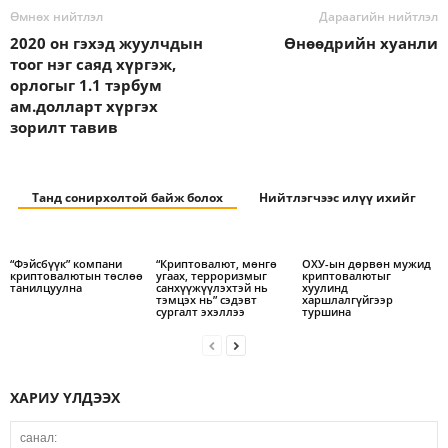
Өмнөх нийтлэл
Дараагийн нийтлэл
2020 он гэхэд жуулчдын
Өнөөдрийн хуанли
тоог нэг саяд хүргэж,
орлогыг 1.1 тэрбум
ам.долларт хүргэх
зорилт тавив
Танд сонирхолтой байж болох
Нийтлэгчээс илүү ихийг
“Фэйсбүүк” компани
“Криптовалют, мөнгө
ОХУ-ын дөрвөн мужид
криптовалютын төслөө
угаах, терроризмыг
криптовалютыг
танилцуулна
санхүүжүүлэхтэй нь
хуулинд
тэмцэх нь” сэдэвт
харшлалгүйгээр
сургалт эхэллээ
туршина
ХАРИУ ҮЛДЭЭХ