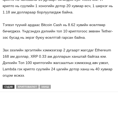
крипто нь сүүлийн 1 хоногийн дотор 20 хувиар өсч, 1 ширхэг нь
1.18 ам.доллараар борлуулагдаж байна.
Тэгвэл түүний ардаас Bitcoin Cash нь 8.62 хувийн өсөлтөөр
бичигджээ. Үндсэндээ дэлхийн топ 10 криптогоос зөвхөн Tether-
ээс бусад нь эерэг буюу өсөлттэй гарсан байна.
Зах зээлийн эргэлтийн хэмжээгээр 2 дугаарт жагсдаг Ethereum
168 ам.доллар, XRP 0.33 ам.долларын ханштай байгаа юм.
Дэлхийн Топ 100 криптогийн жагсаалтын хэмжээнд авч үзвэл,
Lambda гэх крипто сүүлийн 24 цагийн дотор ханш нь 40 хувиар
огцом өсжээ.
СЭДЭВ
КРИПТОВАЛЮТ
ХАНШ