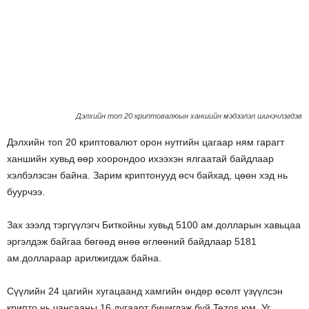
Дэлхийн топ 20 криптовалюын ханшийн мэдээлэл шинэчлэгдэв
Дэлхийн топ 20 криптовалют орон нутгийн цагаар ням гарагт
ханшийн хувьд өөр хоорондоо ихээхэн ялгаатай байдлаар
хэлбэлзсэн байна. Зарим криптонууд өсч байхад, цөөн хэд нь
буурчээ.
Зах зээлд тэргүүлэгч Биткойны хувьд 5100 ам.долларын хавьцаа
эргэлдэж байгаа бөгөөд өнөө өглөөний байдлаар 5181
ам.доллараар арилжигдаж байна.
Сүүлийн 24 цагийн хугацаанд хамгийн өндөр өсөлт үзүүлсэн
крипто нь чансааны 16 дугаарт бичигдэж буй Tezos юм. Уг