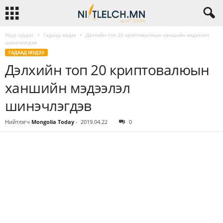
Нүүр хуудас
Гадаад мэдээ
Дэлхийн топ 20 криптовалюын ханшийн мэдээлэл
шинэчлэгдэв
ГАДААД МЭДЭЭ
Дэлхийн топ 20 криптовалюын
ханшийн мэдээлэл
шинэчлэгдэв
Нийтлэгч
Mongolia Today
-
2019.04.22
0