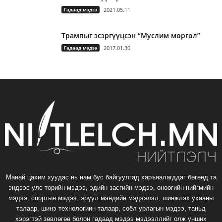
Гадаад мэдээ
2021.05.11
Трампыг эсэргүүцсэн “Муслим мөргөл”
Гадаад мэдээ
2017.01.30
Манай цахим хуудас нь нам бус байгуулгад харъяалагддаг бөгөөд та
эндээс улс төрийн мэдээ, эдийн засгийн мэдээ, өнөөгийн нийгмийн
мэдээ, спортын мэдээ, эрүүл мэндийн мэдээлэл, шинжлэх ухааны
талаар, шинэ технологиин талаар, соёл урлагын мэдээ, таньд
хэрэгтэй зөвлөгөө болон гадаад мэдээ мэдээллийг олж унших