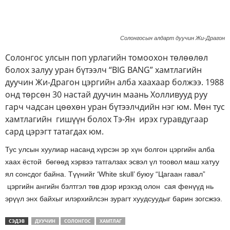
Солонгосын алдарт дуучин Жи-Драгон
Солонгос улсын поп урлагийн томоохон төлөөлөл
болох залуу уран бүтээлч “BIG BANG” хамтлагийн
дуучин Жи-Драгон цэргийн алба хаахаар болжээ. 1988
онд төрсөн 30 настай дуучин маань Холливууд руу
гарч чадсан цөөхөн уран бүтээлчдийн нэг юм. Мөн тус
хамтлагийн гишүүн болох Тэ-Ян ирэх гуравдугаар
сард цэрэгт татагдах юм.
Тус улсын хуулиар насанд хүрсэн эр хүн болгон цэргийн алба
хаах ёстой бөгөөд хэрвээ татгалзах эсвэл үл тоовол маш хатуу
ял сонсдог байна. Түүнийг ‘White skull’ буюу “Цагаан гавал”
цэргийн ангийн бэлтгэл төв дээр ирэхэд олон сая фенүүд нь
эрүүл энх байхыг илэрхийлсэн зурагт хуудсуудыг барин зогсжээ.
СЭДЭВ
ДУУЧИН
СОЛОНГОС
ХАМТЛАГ