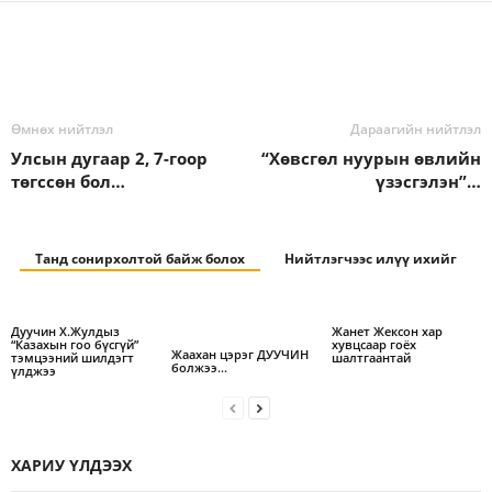
Өмнөх нийтлэл
Дараагийн нийтлэл
Улсын дугаар 2, 7-гоор
“Хөвсгөл нуурын өвлийн
төгссөн бол…
үзэсгэлэн”…
Танд сонирхолтой байж болох
Нийтлэгчээс илүү ихийг
Дуучин Х.Жулдыз
Жанет Жексон хар
“Казахын гоо бүсгүй”
хувцсаар гоёх
Жаахан цэрэг ДУУЧИН
тэмцээний шилдэгт
шалтгаантай
болжээ…
үлджээ
ХАРИУ ҮЛДЭЭХ