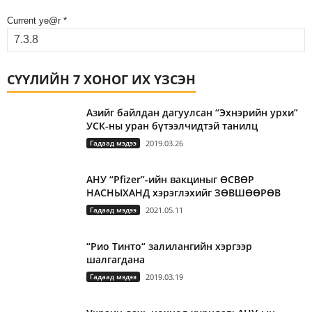
Current ye@r
*
СҮҮЛИЙН 7 ХОНОГ ИХ ҮЗСЭН
Азийг байлдан дагуулсан “Эхнэрийн урхи”
УСК-ны уран бүтээлчидтэй танилц
Гадаад мэдээ
2019.03.26
АНУ “Pfizer”-ийн вакциныг ӨСВӨР
НАСНЫХАНД хэрэглэхийг ЗӨВШӨӨРӨВ
Гадаад мэдээ
2021.05.11
“Рио Тинто“ залилангийн хэргээр
шалгагдана
Гадаад мэдээ
2019.03.19