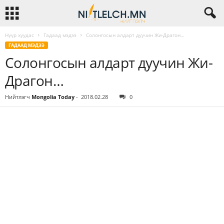
Нүүр хуудас
Гадаад мэдээ
Солонгосын алдарт дуучин Жи-Драгон…
ГАДААД МЭДЭЭ
Солонгосын алдарт дуучин Жи-
Драгон…
Нийтлэгч
Mongolia Today
-
2018.02.28
0