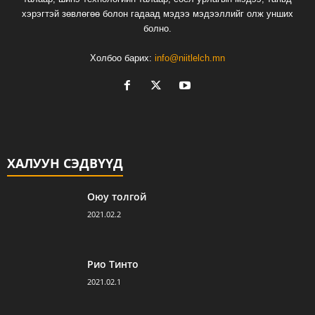
хэрэгтэй зөвлөгөө болон гадаад мэдээ мэдээллийг олж унших
болно.
Холбоо барих:
info@niitlelch.mn
ХАЛУУН СЭДВҮҮД
Оюу толгой
2021.02.2
Рио Тинто
2021.02.1