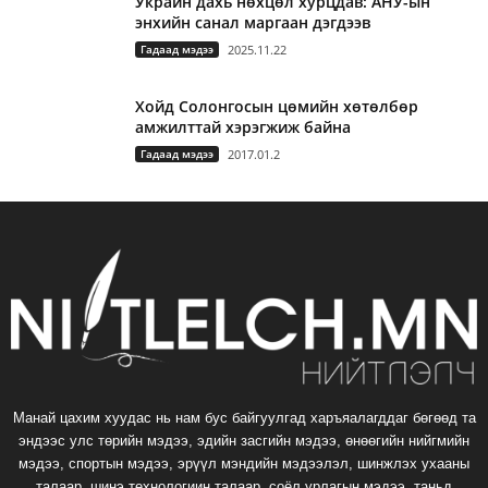
Украин дахь нөхцөл хурцдав: АНУ-ын
энхийн санал маргаан дэгдээв
Гадаад мэдээ
2025.11.22
Хойд Солонгосын цөмийн хөтөлбөр
амжилттай хэрэгжиж байна
Гадаад мэдээ
2017.01.2
Манай цахим хуудас нь нам бус байгуулгад харъяалагддаг бөгөөд та
эндээс улс төрийн мэдээ, эдийн засгийн мэдээ, өнөөгийн нийгмийн
мэдээ, спортын мэдээ, эрүүл мэндийн мэдээлэл, шинжлэх ухааны
талаар, шинэ технологиин талаар, соёл урлагын мэдээ, таньд