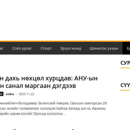
аг
Соёл урлаг
Спорт
Эрүүл мэнд
Шинжлэх ухаан
Б
СУ
н дахь нөхцөл хурцдав: АНУ-ын
н санал маргаан дэгдээв
СҮ
ээ
enku
-
2025.11.22
өнхийлөгч Володимир Зеленский Америк, Оросын хамтарсан 28
лсан энхийн төлөвлөгөөг хэлэлцэж байгаа бөгөөд энэ нь Украины
эрийн зарим хэсгийг Оросод хүлээлгэн...