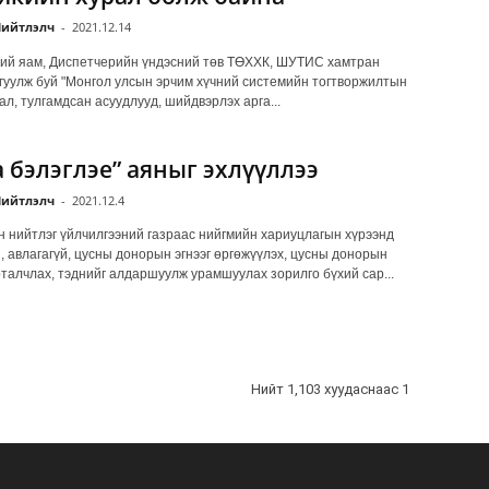
ийтлэлч
-
2021.12.14
ий яам, Диспетчерийн үндэсний төв ТӨХХК, ШУТИС хамтран
гуулж буй "Монгол улсын эрчим хүчний системийн тогтворжилтын
ал, тулгамдсан асуудлууд, шийдвэрлэх арга...
а бэлэглэе” аяныг эхлүүллээ
ийтлэлч
-
2021.12.4
 нийтлэг үйлчилгээний газраас нийгмийн хариуцлагын хүрээнд
, авлагагүй, цусны донорын эгнээг өргөжүүлэх, цусны донорын
рталчлах, тэднийг алдаршуулж урамшуулах зорилго бүхий сар...
Нийт 1,103 хуудаснаас 1