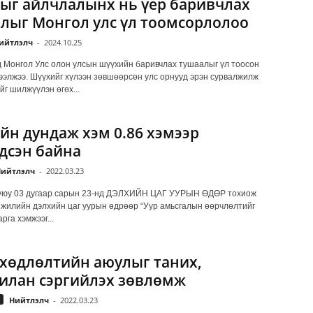
ыг айлчлалынх нь үер баривчлах
лыг Монгол улс үл тоомсорлолоо
ийтлэлч
-
2024.10.25
д Монгол Улс олон улсын шүүхийн баривчлах тушаалыг үл тоосон
ээлжээ. Шүүхийг хүлээн зөвшөөрсөн улс орнууд эрэн сурвалжилж
йг шилжүүлэн өгөх...
йн дундаж хэм 0.86 хэмээр
дсэн байна
ийтлэлч
-
2022.03.23
уюу 03 дугаар сарын 23-нд ДЭЛХИЙН ЦАГ УУРЫН ӨДӨР тохиож
 жилийн дэлхийн цаг уурын өдрөөр “Уур амьсгалын өөрчлөлтийг
рга хэмжээг...
 хөдлөлтийн аюулыг таних,
илан сэргийлэх зөвлөмж
Нийтлэлч
-
2022.03.23