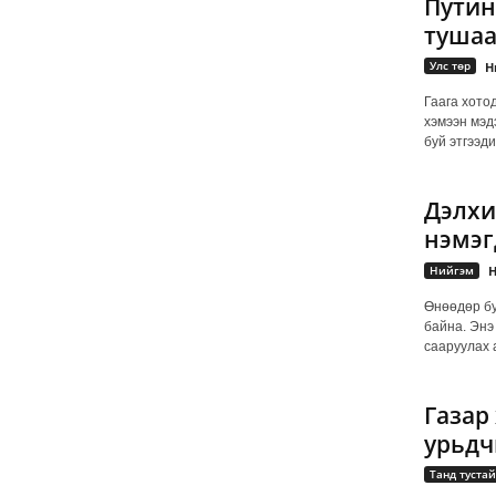
Путин
тушаа
Улс төр
Н
Гаага хото
хэмээн мэд
буй этгээди
Дэлхи
нэмэг
Нийгэм
Н
Өнөөдөр б
байна. Энэ
сааруулах а
Газар
урьдч
Танд тустай