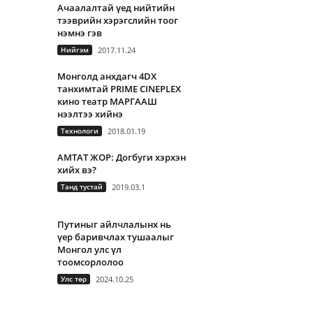
Ачаалалтай үед нийтийн
тээврийн хэрэгслийн тоог
нэмнэ гэв
Нийгэм
2017.11.24
Монголд анхдагч 4DX
танхимтай PRIME CINEPLEX
кино театр МАРГААШ
нээлтээ хийнэ
Технологи
2018.01.19
АМТАТ ЖОР: Догбуги хэрхэн
хийх вэ?
Танд тустай
2019.03.1
Путиныг айлчлалынх нь
үер баривчлах тушаалыг
Монгол улс үл
тоомсорлолоо
Улс төр
2024.10.25
А