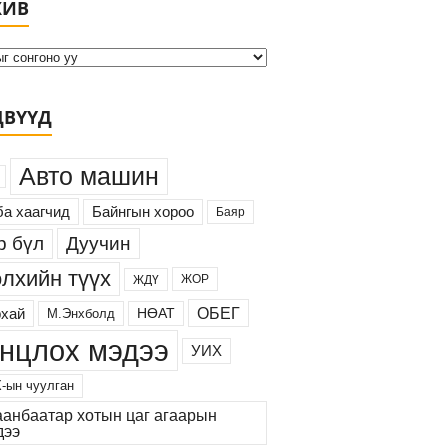
ХИВ
р
х
и
в
ДВҮҮД
Авто машин
а хаагчид
Байнгын хороо
Баяр
Дуучин
р бүл
лхийн түүх
ЖОР
ЖДҮ
ОБЕГ
хай
М.Энхболд
НӨАТ
нцлох мэдээ
УИХ
-ын чуулган
аанбаатар хотын цаг агаарын
дээ