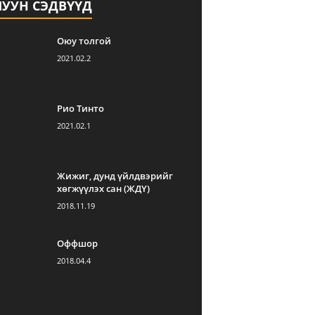
ЛУУН СЭДВҮҮД
Оюу толгой
2021.02.2
Рио Тинто
2021.02.1
Жижиг, дунд үйлдвэрийг
хөгжүүлэх сан (ЖДҮ)
2018.11.19
Оффшор
2018.04.4