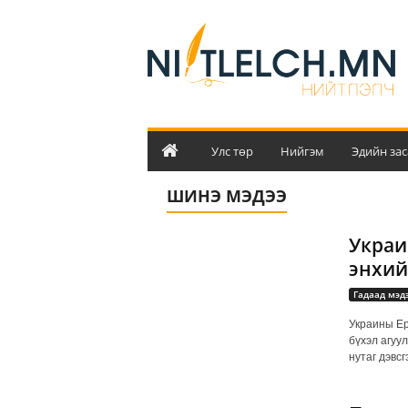
Н
и
й
т
л
э
л
ч
Улс төр
Нийгэм
Эдийн зас
ШИНЭ МЭДЭЭ
Украи
энхий
Гадаад мэд
Украины Ер
бүхэл агуу
нутаг дэвсг