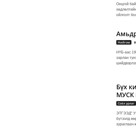
Онцгой бай
хөдлөлтийн
ойлголт бо
Амьдр
Нийгэм
Н
НҮБ-аас 19
зарлан тун
шийдвэрлэж
Бүх к
МУСК 
Соёл урлаг
ЭТГЭЭД” УС
бүтээлд өө
зураглаач ю