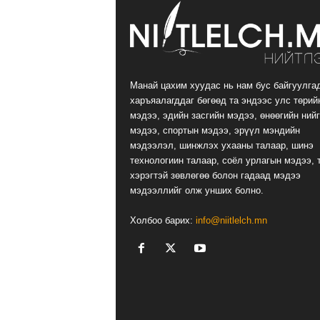
Манай цахим хуудас нь нам бус байгуулга
харъяалагддаг бөгөөд та эндээс улс төрий
мэдээ, эдийн засгийн мэдээ, өнөөгийн ний
мэдээ, спортын мэдээ, эрүүл мэндийн
мэдээлэл, шинжлэх ухааны талаар, шинэ
технологиин талаар, соёл урлагын мэдээ, 
хэрэгтэй зөвлөгөө болон гадаад мэдээ
мэдээллийг олж унших болно.
Холбоо барих:
info@niitlelch.mn