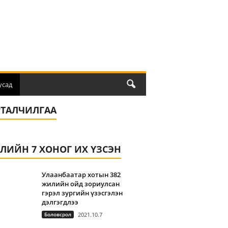
усад
РТАЛЧИЛГАА
ҮЛИЙН 7 ХОНОГ ИХ ҮЗСЭН
Улаанбаатар хотын 382
жилийн ойд зориулсан
гэрэл зургийн үзэсгэлэн
дэлгэгдлээ
Боловсрол
2021.10.7