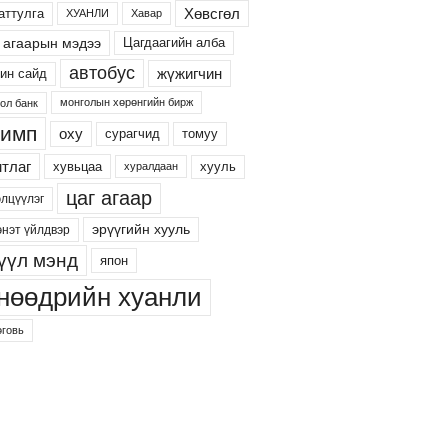
Хөвсгөл
аттулга
ХУАНЛИ
Хавар
 агаарын мэдээ
Цагдаагийн алба
автобус
жүжигчин
ин сайд
монголын хөрөнгийн бирж
ол банк
имп
оху
сурагчид
томуу
тлаг
хууль
хувьцаа
хуралдаан
цаг агаар
элцүүлэг
эрүүгийн хууль
энэт үйлдвэр
үүл мэнд
япон
нөөдрийн хуанли
говь