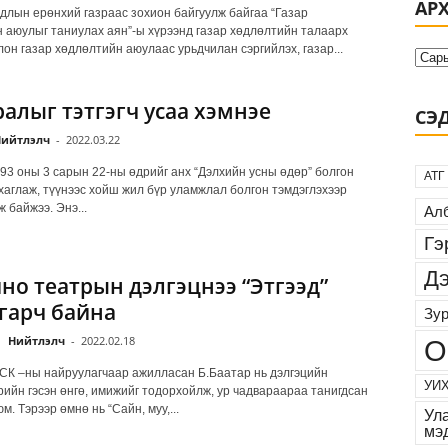
АР
длын ерөнхий газраас зохион байгуулж байгаа “Газар
 аюулыг таниулах аян”-ы хүрээнд газар хөдлөлтийн талаарх
лон газар хөдлөлтийн аюулаас урьдчилан сэргийлэх, газар...
алыг тэтгэгч усаа хэмнэе
СЭ
ийтлэлч
-
2022.03.22
93 оны 3 сарын 22-ны өдрийг анх “Дэлхийн усны өдөр” болгон
АТГ
хаглаж, түүнээс хойш жил бүр уламжлал болгон тэмдэглэхээр
 байжээ. Энэ...
Алб
Гэ
Дэ
ино театрын дэлгэцнээ “Этгээд”
гарч байна
Зур
Нийтлэлч
-
2022.02.18
О
К –ны найруулагчаар ажилласан Б.Баатар нь дэлгэцийн
УИХ
рийн гэсэн өнгө, имижийг тодорхойлж, ур чадвараараа танигдсан
м. Тэрээр өмнө нь “Сайн, муу,...
Ул
мэ