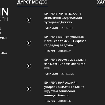
ДҮРСТ МЭДЭЭ
ХА
БИЧЛЭГ: “ЧИНГИС ХААН”
анимэйшн хоёр жилийн
хугацаанд бүтжээ
Соёл урлаг
2018.04.4
д
н
БИЧЛЭГ: Монгол улсын 38
гмийн
иргэн хар тамхины хэргээр
гадаадад ял эдэлж...
Нийгэм
2018.03.29
таньд
БИЧЛЭГ: Эрүүл амьдралын
хэв маягийг эрхэмлэгч гэр
бүл
Соёл урлаг
2018.03.29
БИЧЛЭГ: Нийслэлийн
удирдах ажилтны ээлжит
шуурхай зөвлөгөөн
өнөөдөр боллоо
Нийгэм
2018.03.26