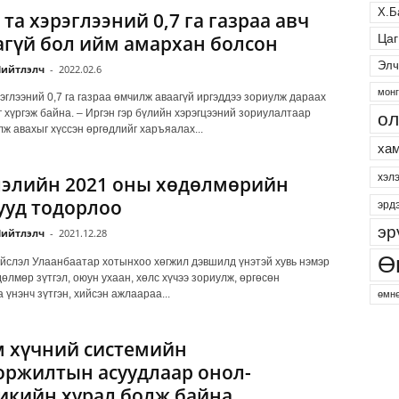
Х.Б
та хэрэглээний 0,7 га газраа авч
гүй бол ийм амархан болсон
Цаг
Элч
ийтлэлч
-
2022.02.6
монг
эглээний 0,7 га газраа өмчилж аваагүй иргэддээ зориулж дараах
 хүргэж байна. – Иргэн гэр бүлийн хэрэгцээний зориулалтаар
ол
лж авахыг хүссэн өргөдлийг харъяалах...
хам
хэл
элийн 2021 оны хөдөлмөрийн
ууд тодорлоо
эрд
эр
ийтлэлч
-
2021.12.28
Ө
йслэл Улаанбаатар хотынхоо хөгжил дэвшилд үнэтэй хувь нэмэр
өлмөр зүтгэл, оюун ухаан, хөлс хүчээ зориулж, өргөсөн
 үнэнч зүтгэн, хийсэн ажлаараа...
өмнө
 хүчний системийн
оржилтын асуудлаар онол-
икийн хурал болж байна