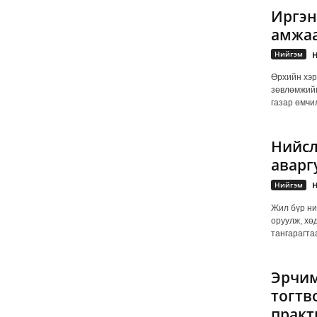
Иргэн 
амжаа
Нийгэм
Н
Өрхийн хэр
зөвлөмжийг
газар өмчи
Нийсл
аварг
Нийгэм
Н
Жил бүр ни
оруулж, хөд
тангарагтаа
Эрчим
тогтв
практ