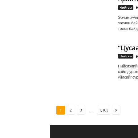
Нийгэм
Н
Эрчим хүчн
зохион бай
төлөв байд
“Цуса
Нийгэм
Н
Нийслэлийн
сайн дурын
үйлсийг су
...
1
2
3
1,103