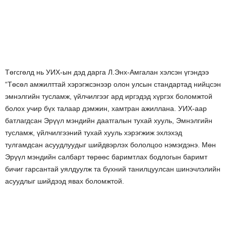
Төгсгөлд нь УИХ-ын дэд дарга Л.Энх-Амгалан хэлсэн үгэндээ
“Төсөл амжилттай хэрэгжсэнээр олон улсын стандартад нийцсэн
эмнэлгийн тусламж, үйлчилгээг ард иргэдэд хүргэх боломжтой
болох учир бүх талаар дэмжин, хамтран ажиллана. УИХ-аар
батлагдсан Эрүүл мэндийн даатгалын тухай хууль, Эмнэлгийн
тусламж, үйлчилгээний тухай хууль хэрэгжиж эхлэхэд
тулгамдсан асуудлуудыг шийдвэрлэх бололцоо нэмэгдэнэ. Мөн
Эрүүл мэндийн салбарт төрөөс баримтлах бодлогын баримт
бичиг гарсантай уялдуулж та бүхний танилцуулсан шинэчлэлийн
асуудлыг шийдээд явах боломжтой.