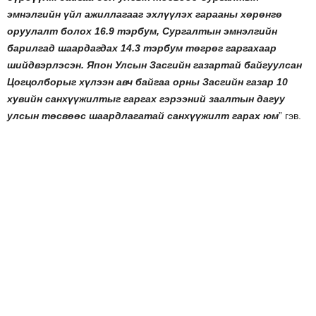
эмнэлгийн үйл ажиллагааг эхлүүлэх гарааны хөрөнгө
оруулалт болох 16.9 тэрбум, Сургалтын эмнэлгийн
барилгад шаардагдах 14.3 тэрбум төгрөг гаргахаар
шийдвэрлэсэн. Япон Улсын Засгийн газартай байгуулсан
Цогцолборыг хүлээн авч байгаа орны Засгийн газар 10
хувийн санхүүжилтыг гаргах гэрээний заалтын дагуу
улсын төсвөөс шаардлагатай санхүүжилт гарах юм
” гэв.