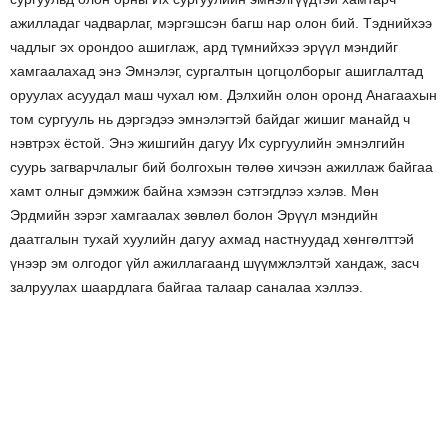
ажилладаг чадварлаг, мэргэшсэн багш нар олон бий. Тэднийхээ
чадлыг эх орондоо ашиглаж, ард түмнийхээ эрүүл мэндийг
хамгаалахад энэ Эмнэлэг, сургалтын цогцолборыг ашиглалтад
оруулах асуудал маш чухал юм. Дэлхийн олон оронд Анагаахын
том сургууль нь дэргэдээ эмнэлэгтэй байдаг жишиг манайд ч
нэвтрэх ёстой. Энэ жишгийн дагуу Их сургуулийн эмнэлгийн
суурь загварчлалыг бий болгохын төлөө хичээн ажиллаж байгаа
хамт олныг дэмжиж байна хэмээн сэтгэгдлээ хэлэв. Мөн
Эрдмийн зэрэг хамгаалах зөвлөл болон Эрүүл мэндийн
даатгалын тухай хуулийн дагуу ахмад настнуудад хөнгөлттэй
үнээр эм олгодог үйл ажиллагаанд шүүмжлэлтэй хандаж, засч
залруулах шаардлага байгаа талаар саналаа хэллээ.