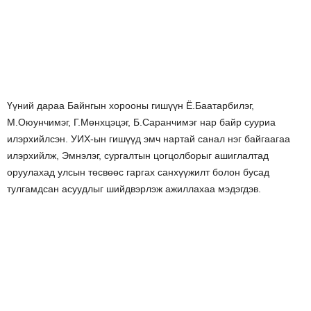
Үүний дараа Байнгын хорооны гишүүн Ё.Баатарбилэг,
М.Оюунчимэг, Г.Мөнхцэцэг, Б.Саранчимэг нар байр сууриа
илэрхийлсэн. УИХ-ын гишүүд эмч нартай санал нэг байгаагаа
илэрхийлж, Эмнэлэг, сургалтын цогцолборыг ашиглалтад
оруулахад улсын төсвөөс гаргах санхүүжилт болон бусад
тулгамдсан асуудлыг шийдвэрлэж ажиллахаа мэдэгдэв.