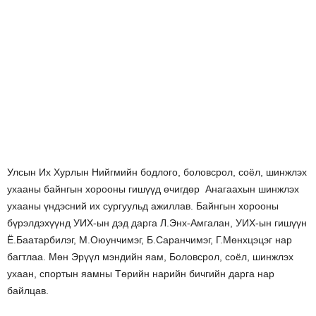
Улсын Их Хурлын Нийгмийн бодлого, боловсрол, соёл, шинжлэх
ухааны байнгын хорооны гишүүд өчигдөр Анагаахын шинжлэх
ухааны үндэсний их сургуульд ажиллав. Байнгын хорооны
бүрэлдэхүүнд УИХ-ын дэд дарга Л.Энх-Амгалан, УИХ-ын гишүүн
Ё.Баатарбилэг, М.Оюунчимэг, Б.Саранчимэг, Г.Мөнхцэцэг нар
багтлаа. Мөн Эрүүл мэндийн яам, Боловсрол, соёл, шинжлэх
ухаан, спортын яамны Төрийн нарийн бичгийн дарга нар
байлцав.