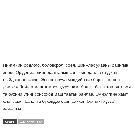
Нийгмийн бодлого, боловсрол, соёл, шинжлэх ухааны байнгын
хороо Эрүүл мэндийн даатгалын санг бие даалгах түүхэн
шийдвэр гаргасан. Энэ нь эрүүл мэндийн салбарыг төрөөс
дэмжиж байгаа маш том хөшүүрэг юм. Ардын багш, гавъяат эмч
та бүхний үгийг сонсоход маш таатай байлаа. Эмнэлгийн хамт
олон, эмч, багш, та бүхэндээ сайн сайхан бүхнийг хүсье”
хэмээлээ.
СЭДЭВ
ДЭЛХИЙН ТҮҮХ