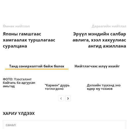
Өмнөх нийтлэл
Дараагийн нийтлэл
Японы гамшгаас
Эрүүл мэндийн салбар
хамгаалах туршлагаас
авлига, хээл хахуулиас
суралцана
ангид ажиллана
Танд сонирхолтой байж болох
Нийтлэгчээс илүү ихийг
ФОТО: Үзэсгэлэнт
байгаль ба адгуусан
“Кармен” дуурь
Дэлхийн түүхэнд энэ
амьтад
тоглогдоно
өдөр юу тохиов
ХАРИУ ҮЛДЭЭХ