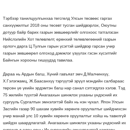
Тэрбээр танилцуулгынхаа төгсгөлд Улсын төсвөөс гаргах
санхүүжилтыг 2018 оны төсөвт тусган шийдвэрлэх, Оюутны
дотуур байр барих газрын зөвшөөрлийг олгохоос татгалзсан
Нийслэлийн Хот төлөвлөлт, ерөнхий төлөвлөгөөний газрын
орлогч дарга Ц.Тулгын гарын үсэгтэй шийдвэр гарсан учир
газрын зөвшөөрөл олгоход дэмжлэг үзүүлэх гэсэн хүсэлтийг
Байнгын хорооны гишүүдэд тавилаа.
Дараа нь Ардын багш, Хүний гавъяат эмч Д.Малчинхүү,
Х.Гэлэгжамц, Ж.Баасанхүү тэргүүтэй эрүүл мэндийн салбараас
төрсөн үе үеийн эрдэмтэн багш нар санал сэтгэгдлээ хэлэв. Тэд
75 жилийн түүхтэй Анагаахын шинжлэх ухааны үндэсний их
сургууль Сургалтын эмнэлэгтэй байх нь нэн чухал. Япон Улсын
Засгийн газар 90 шахам хувийн хөрөнгө оруулалтыг шийдчихсэн
учир манай улс 10 хувийн хөрөнгө оруулалтыг хойш нь тавилгүй
шийдэх шаардлагатай. Анагаахын шинжлэх ухааны үндэсний их
сургуульд олон орны Их сургуулийн эмнэлгүүдтэй хамтарч