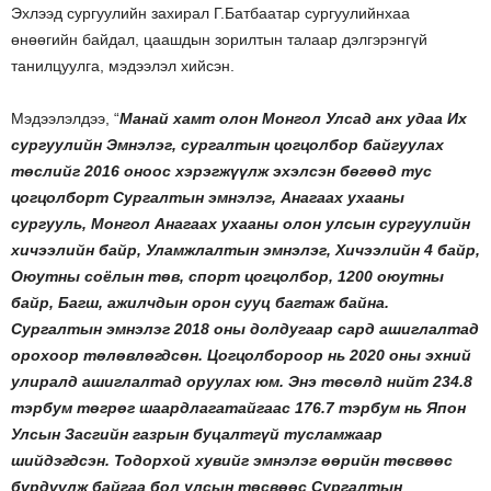
Эхлээд сургуулийн захирал Г.Батбаатар сургуулийнхаа
өнөөгийн байдал, цаашдын зорилтын талаар дэлгэрэнгүй
танилцуулга, мэдээлэл хийсэн.
Мэдээлэлдээ, “
Манай хамт олон Монгол Улсад анх удаа Их
сургуулийн Эмнэлэг, сургалтын цогцолбор байгуулах
төслийг 2016 оноос хэрэгжүүлж эхэлсэн бөгөөд тус
цогцолборт Сургалтын эмнэлэг, Анагаах ухааны
сургууль, Монгол Анагаах ухааны олон улсын сургуулийн
хичээлийн байр, Уламжлалтын эмнэлэг, Хичээлийн 4 байр,
Оюутны соёлын төв, спорт цогцолбор, 1200 оюутны
байр, Багш, ажилчдын орон сууц багтаж байна.
Сургалтын эмнэлэг 2018 оны долдугаар сард ашиглалтад
орохоор төлөвлөгдсөн. Цогцолбороор нь 2020 оны эхний
улиралд ашиглалтад оруулах юм. Энэ төсөлд нийт 234.8
тэрбум төгрөг шаардлагатайгаас 176.7 тэрбум нь Япон
Улсын Засгийн газрын буцалтгүй тусламжаар
шийдэгдсэн. Тодорхой хувийг эмнэлэг өөрийн төсвөөс
бүрдүүлж байгаа бол улсын төсвөөс Сургалтын