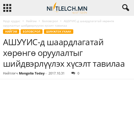
Нүүр хуудас
Нийгэм
Боловсрол
АШУҮИС-д шаардлагатай хөрөнгө
оруулалтыг шийдвэрлүүлэх хүсэлт тавилаа
НИЙГЭМ
БОЛОВСРОЛ
ШИНЖЛЭХ УХААН
АШУҮИС-д шаардлагатай
хөрөнгө оруулалтыг
шийдвэрлүүлэх хүсэлт тавилаа
Нийтлэгч
Mongolia Today
-
2017.10.31
0