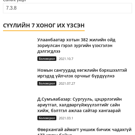
СҮҮЛИЙН 7 ХОНОГ ИХ ҮЗСЭН
Улаанбаатар хотын 382 жилийн ойд
зориулсан гэрэл зургийн үзэсгэлэн
дэлгэгдлээ
Боловсрол
2021.10.7
Номын сангуудад хөгжлийн бэрхшээлтэй
иргэдэд үйлчлэх орчныг бүрдүүлнэ
Боловсрол
2021.07.27
Д.Сумъяабазар: Сургууль, цэцэрлэгийн
ариутгал, халдваргүйжүүлэлтийг сайн
хийж, бэлтгэл ажлаа сайтар хангаарай
Боловсрол
2021.03.1
Өвөрхангай аймагт уншиж бичиж чадахгүй