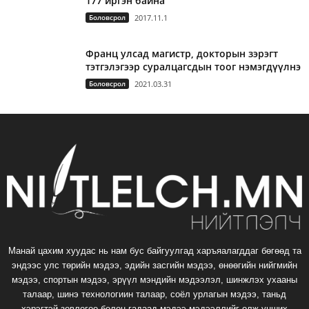
177 иргэн байна
Боловсрол
2017.11.1
Франц улсад магистр, докторын зэрэгт
тэтгэлэгээр суралцагсдын тоог нэмэгдүүлнэ
Боловсрол
2021.03.31
Манай цахим хуудас нь нам бус байгуулгад харъяалагддаг бөгөөд та
эндээс улс төрийн мэдээ, эдийн засгийн мэдээ, өнөөгийн нийгмийн
мэдээ, спортын мэдээ, эрүүл мэндийн мэдээлэл, шинжлэх ухааны
талаар, шинэ технологиин талаар, соёл урлагын мэдээ, таньд
хэрэгтэй зөвлөгөө болон гадаад мэдээ мэдээллийг олж унших