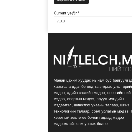
Current ye@r
*
Манай цахим хуудас нь нам бус байгуулга
харъяалагддаг бөгөөд та эндээс улс төрий
мэдээ, эдийн засгийн мэдээ, өнөөгийн ний
мэдээ, спортын мэдээ, эрүүл мэндийн
мэдээлэл, шинжлэх ухааны талаар, шинэ
технологиин талаар, соёл урлагын мэдээ, 
хэрэгтэй зөвлөгөө болон гадаад мэдээ
мэдээллийг олж унших болно.