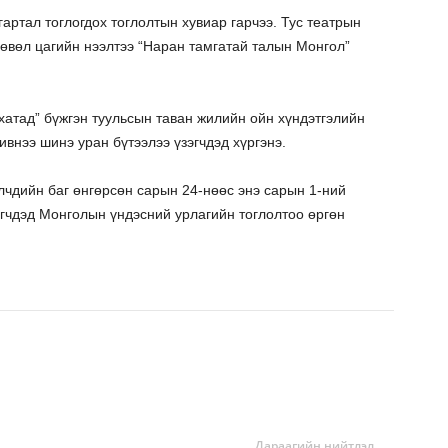
артал тоглогдох тоглолтын хувиар гарчээ. Тус театрын
д өвөл цагийн нээлтээ “Наран тамгатай талын Монгол”
хатад” бүжгэн туульсын таван жилийн ойн хүндэтгэлийн
ивнээ шинэ уран бүтээлээ үзэгчдэд хүргэнэ.
лчдийн баг өнгөрсөн сарын 24-нөөс энэ сарын 1-ний
гчдэд Монголын үндэсний урлагийн тоглолтоо өргөн
Дараагийн нийтлэл