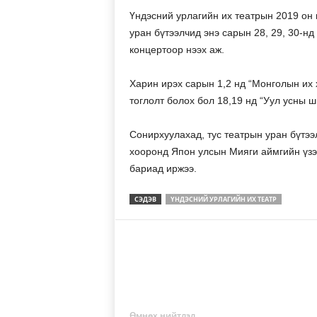
Үндэсний урлагийн их театрын 2019 он г
уран бүтээлчид энэ сарын 28, 29, 30-н
концертоор нээх аж.
Харин ирэх сарын 1,2 нд “Монголын их 
тоглолт болох бол 18,19 нд “Уул усны ш
Сонирхуулахад, тус театрын уран бүтээ
хооронд Япон улсын Мияги аймгийн үзэ
бариад иржээ.
СЭДЭВ
ҮНДЭСНИЙ УРЛАГИЙН ИХ ТЕАТР
Өмнөх нийтлэл