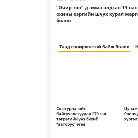
“Очир төв”-д амиа алдсан 13 нас
охины хэргийн шүүх хурал мар
болно
Танд сонирхолтой байж болох
Н
Соёл урлагийн
Цунами
байгууллагуудад 270 сая
Япончу
төгрөгийн үнэ бүхий
хүргэл
“автобус” өгөв