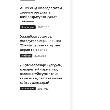
АШУҮИС-д шаардлагатай
хөрөнгө оруулалтыг
шийдвэрлүүлэх хүсэлт
тавилаа
Боловсрол
2017.10.31
Улаанбаатар хотод
хоёрдугаар сарын 11-нээс
22-нийг хүртэл хатуу хөл
хорио тогтоолоо
Нийгэм
2021.02.3
Д.Сумъяабазар: Сургууль,
цэцэрлэгийн ариутгал,
халдваргүйжүүлэлтийг
сайн хийж, бэлтгэл ажлаа
сайтар хангаарай
Боловсрол
2021.03.1