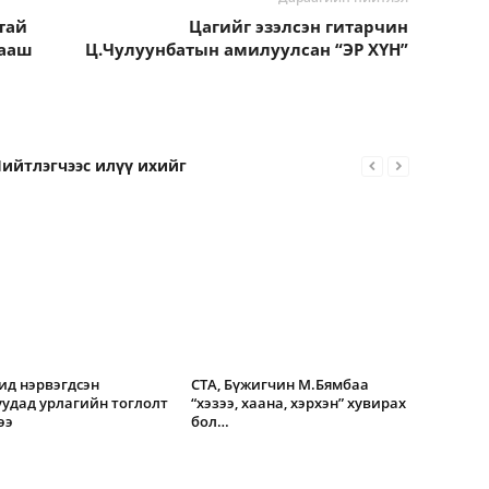
тай
Цагийг эзэлсэн гитарчин
гааш
Ц.Чулуунбатын амилуулсан “ЭР ХҮН”
ийтлэгчээс илүү ихийг
д нэрвэгдсэн
СТА, Бүжигчин М.Бямбаа
удад урлагийн тоглолт
“хэзээ, хаана, хэрхэн” хувирах
ээ
бол…