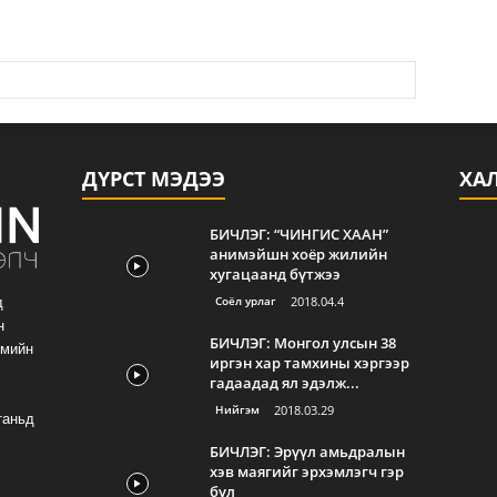
ДҮРСТ МЭДЭЭ
ХА
БИЧЛЭГ: “ЧИНГИС ХААН”
анимэйшн хоёр жилийн
хугацаанд бүтжээ
Соёл урлаг
2018.04.4
д
н
БИЧЛЭГ: Монгол улсын 38
гмийн
иргэн хар тамхины хэргээр
гадаадад ял эдэлж...
Нийгэм
2018.03.29
таньд
БИЧЛЭГ: Эрүүл амьдралын
хэв маягийг эрхэмлэгч гэр
бүл