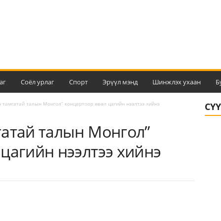
аг
Соёл урлаг
Спорт
Эрүүл мэнд
Шинжлэх ухаан
Б
 тамгатай талын Монгол” концертоор өвөл цагийн нээлтээ хийнэ
СҮ
гатай талын Монгол”
цагийн нээлтээ хийнэ