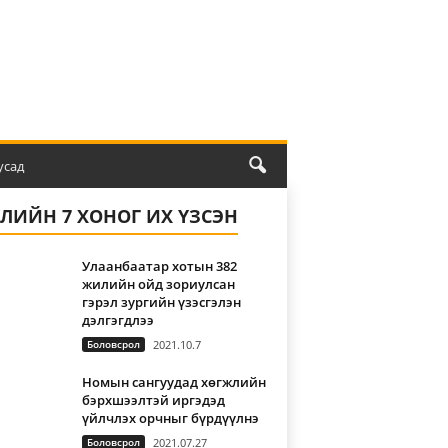
усад
ҮЛИЙН 7 ХОНОГ ИХ ҮЗСЭН
Улаанбаатар хотын 382
жилийн ойд зориулсан
гэрэл зургийн үзэсгэлэн
дэлгэгдлээ
Боловсрол
2021.10.7
Номын сангуудад хөгжлийн
бэрхшээлтэй иргэдэд
үйлчлэх орчныг бүрдүүлнэ
Боловсрол
2021.07.27