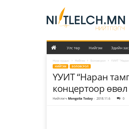
Н
и
й
т
л
э
л
ч
Улс төр
Нийгэм
Эдийн зас
Нүүр хуудас
Нийгэм
Боловсрол
ҮУИТ “Наран
НИЙГЭМ
БОЛОВСРОЛ
ҮУИТ “Наран там
концертоор өвөл 
Нийтлэгч
Mongolia Today
-
2018.11.6
0