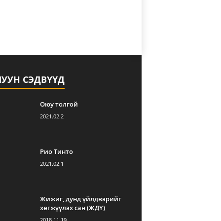
ЛУУН СЭДВҮҮД
Оюу толгой
2021.02.2
Рио Тинто
2021.02.1
Жижиг, дунд үйлдвэрийг
хөгжүүлэх сан (ЖДҮ)
2018.11.19