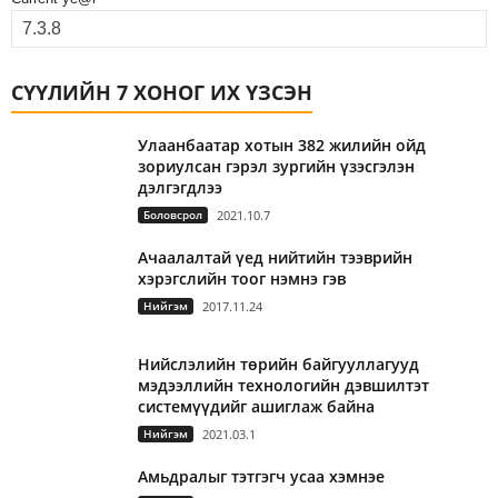
СҮҮЛИЙН 7 ХОНОГ ИХ ҮЗСЭН
Улаанбаатар хотын 382 жилийн ойд
зориулсан гэрэл зургийн үзэсгэлэн
дэлгэгдлээ
Боловсрол
2021.10.7
Ачаалалтай үед нийтийн тээврийн
хэрэгслийн тоог нэмнэ гэв
Нийгэм
2017.11.24
Нийслэлийн төрийн байгууллагууд
мэдээллийн технологийн дэвшилтэт
системүүдийг ашиглаж байна
Нийгэм
2021.03.1
Амьдралыг тэтгэгч усаа хэмнэе