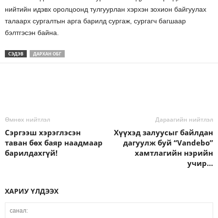
нийтийн идэвх оролцоонд тулгуурлан хэрхэн зохион байгуулах
талаарх сургалтын арга барилд сургаж, сургагч багшаар
бэлтгэсэн байна.
СЭДЭВ
ДАРХАН ОБГ
Өмнөх нийтлэл
Дараагийн нийтлэл
Сэргээш хэрэглэсэн
Хүүхэд залуусыг байлдан
таван бөх баяр наадмаар
дагуулж буй “Vandebo”
барилдахгүй!
хамтлагийн нэрийн
учир…
ХАРИУ ҮЛДЭЭХ