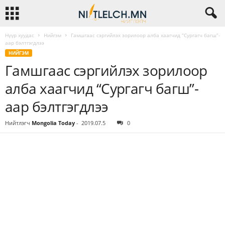
Нүүр хуудас
Нийгэм
Гамшгаас сэргийлэх зорилоор алба хаагчид “Сургагч багш”-
аар бэлтгэгдлээ
НИЙГЭМ
Гамшгаас сэргийлэх зорилоор
алба хаагчид “Сургагч багш”-
аар бэлтгэгдлээ
Нийтлэгч
Mongolia Today
-
2019.07.5
0