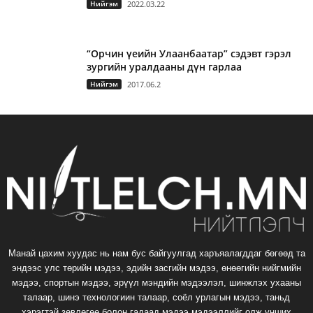
Нийгэм
2022.03.22
“Орчин үеийн Улаанбаатар” сэдэвт гэрэл
зургийн уралдааны дүн гарлаа
Нийгэм
2017.06.2
Манай цахим хуудас нь нам бус байгуулгад харъяалагддаг бөгөөд та
эндээс улс төрийн мэдээ, эдийн засгийн мэдээ, өнөөгийн нийгмийн
мэдээ, спортын мэдээ, эрүүл мэндийн мэдээлэл, шинжлэх ухааны
талаар, шинэ технологиин талаар, соёл урлагын мэдээ, таньд
хэрэгтэй зөвлөгөө болон гадаад мэдээ мэдээллийг олж унших