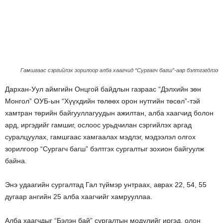
Гамшгаас сэргийлэх зорилоор алба хаагчид “Сургагч багш”-аар бэлтгэгдлээ
Дархан-Уул аймгийн Онцгой байдлын газраас “Дэлхийн зөн
Монгол” ОУБ-ын “Хүүхдийн төлөөх орон нутгийн төсөл”-тэй
хамтран төрийн байгууллагуудын ажилтан, алба хаагчид болон
ард, иргэдийг гамшиг, ослоос урьдчилан сэргийлэх аргад
суралцуулах, гамшгаас хамгаалах мэдлэг, мэдээлэл олгох
зорилгоор “Сургагч багш” бэлтгэх сургалтыг зохион байгуулж
байна.
Энэ удаагийн сургалтад Гал түймэр унтраах, аврах 22, 54, 55
дугаар ангийн 25 алба хаагчийг хамрууллаа.
Алба хаагчдыг “Бэлэн бай” сургалтын модулийг иргэд, олон