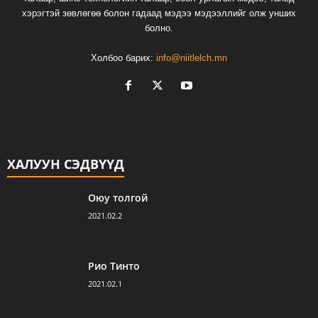
хэрэгтэй зөвлөгөө болон гадаад мэдээ мэдээллийг олж унших
болно.
Холбоо барих:
info@niitlelch.mn
ХАЛУУН СЭДВҮҮД
Оюу толгой
2021.02.2
Рио Тинто
2021.02.1