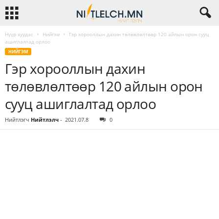
Нүүр хуудас
Нийгэм
Гэр хорооллын дахин төлөвлөлтөөр 120 айлын орон сууц
ашиглалтад орлоо
НИЙГЭМ
Гэр хорооллын дахин
төлөвлөлтөөр 120 айлын орон
сууц ашиглалтад орлоо
Нийтлэгч
Нийтлэлч
-
2021.07.8
0