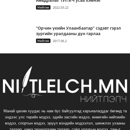
Амьдралыг тэтгэгч усаа хэмнэе
Нийгэм
2022.03.22
“Орчин үеийн Улаанбаатар” сэдэвт гэрэл
зургийн уралдааны дүн гарлаа
Нийгэм
2017.06.2
Манай цахим хуудас нь нам бус байгуулгад харъяалагддаг бөгөөд та
эндээс улс төрийн мэдээ, эдийн засгийн мэдээ, өнөөгийн нийгмийн
мэдээ, спортын мэдээ, эрүүл мэндийн мэдээлэл, шинжлэх ухааны
талаар, шинэ технологиин талаар, соёл урлагын мэдээ, таньд