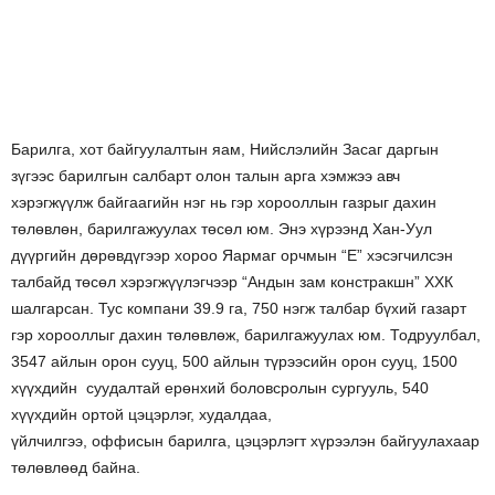
Барилга, хот байгуулалтын яам, Нийслэлийн Засаг даргын
зүгээс барилгын салбарт олон талын арга хэмжээ авч
хэрэгжүүлж байгаагийн нэг нь гэр хорооллын газрыг дахин
төлөвлөн, барилгажуулах төсөл юм. Энэ хүрээнд Хан-Уул
дүүргийн дөрөвдүгээр хороо Яармаг орчмын “Е” хэсэгчилсэн
талбайд төсөл хэрэгжүүлэгчээр “Андын зам констракшн” ХХК
шалгарсан. Тус компани 39.9 га, 750 нэгж талбар бүхий газарт
гэр хорооллыг дахин төлөвлөж, барилгажуулах юм. Тодруулбал,
3547 айлын орон сууц, 500 айлын түрээсийн орон сууц, 1500
хүүхдийн суудалтай ерөнхий боловсролын сургууль, 540
хүүхдийн ортой цэцэрлэг, худалдаа,
үйлчилгээ, оффисын барилга, цэцэрлэгт хүрээлэн байгуулахаар
төлөвлөөд байна.