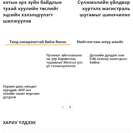
хотын эрх зүйн байдлын
Сүлжмэлийн үйлдвэр
тухай хуулийн төслийг
хүртэлх магистраль
эцсийн хэлэлцүүлэгт
шугамыг шинэчилнэ
шилжүүлэв
Танд сонирхолтой байж болох
Нийтлэгчээс илүү ихийг
Путиныг айлчлалынх
Дэлхийн дундаж хэм
нь үер баривчлах
0.86 хэмээр нэмэгдсэн
тушаалыг Монгол улс
байна
үл тоомсорлолоо
Украин дахь нөхцөл
хурцдав: АНУ-ын
энхийн санал маргаан
дэгдээв
ХАРИУ ҮЛДЭЭХ