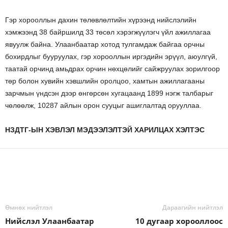
Гэр хорооллын дахин төлөвлөлтийн хүрээнд нийслэлийн
хэмжээнд 38 байршилд 33 төсөл хэрэгжүүлэгч үйл ажиллагаа
явуулж байна. Улаанбаатар хотод тулгамдаж байгаа орчны
бохирдлыг бууруулах, гэр хорооллын иргэдийн эрүүл, аюулгүй,
таатай орчинд амьдрах орчин нөхцөлийг сайжруулах зорилгоор
төр болон хувийн хэвшлийн оролцоо, хамтын ажиллагааны
зарчмын үндсэн дээр өнгөрсөн хугацаанд 1899 нэгж талбарыг
чөлөөлж, 10287 айлын орон сууцыг ашиглалтад орууллаа.
НЗДТГ-ЫН ХЭВЛЭЛ МЭДЭЭЛЭЛТЭЙ ХАРИЛЦАХ ХЭЛТЭС
Өмнөх нийтлэл
Дараагийн нийтлэл
Нийслэл Улаанбаатар
10 дугаар хорооллоос