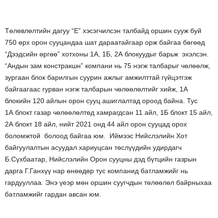
Төлөвлөлтийн дагуу “Е” хэсэгчилсэн талбайд оршин сууж буй
750 өрх орон сууцандаа шат дараатайгаар орж байгаа бөгөөд
“Дээдсийн өргөө” хотхоны 1А, 1Б, 2А блокуудыг барьж эхэлсэн.
“Андын зам констракшн” компани нь 75 нэгж талбарыг чөлөөлж,
зургаан блок барилгын суурин ажлыг амжилттай гүйцэтгэж
байгаагаас гурван нэгж талбарын чөлөөлөлтийг хийж, 1А
блокийн 120 айлын орон сууц ашиглалтад ороод байна. Тус
1А блокт газар чөлөөлөлтөд хамрагдсан 11 айл, 1Б блокт 15 айл,
2А блокт 18 айл, нийт 2021 онд 44 айл орон сууцад орох
боломжтой болоод байгаа юм. Иймээс Нийслэлийн Хот
байгуулалтын асуудал хариуцсан төслүүдийн удирдагч
Б.Сүхбаатар, Нийслэлийн Орон сууцны дэд бүтцийн газрын
дарга Г.Ганхүү нар өнөөдөр тус компанид батламжийг нь
гардууллаа. Энэ үеэр мөн оршин суугчдын төлөөлөл байрныхаа
батламжийг гардан авсан юм.