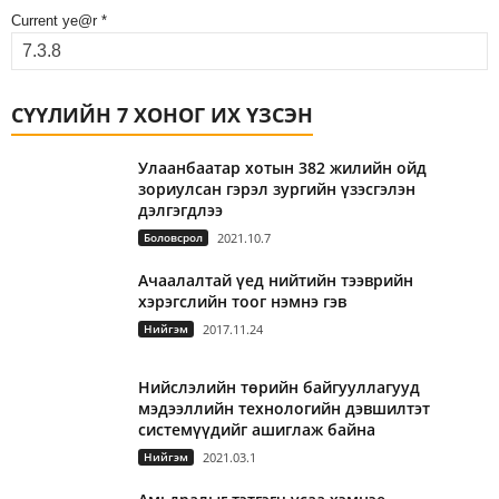
Current ye@r
*
СҮҮЛИЙН 7 ХОНОГ ИХ ҮЗСЭН
Улаанбаатар хотын 382 жилийн ойд
зориулсан гэрэл зургийн үзэсгэлэн
дэлгэгдлээ
Боловсрол
2021.10.7
Ачаалалтай үед нийтийн тээврийн
хэрэгслийн тоог нэмнэ гэв
Нийгэм
2017.11.24
Нийслэлийн төрийн байгууллагууд
мэдээллийн технологийн дэвшилтэт
системүүдийг ашиглаж байна
Нийгэм
2021.03.1