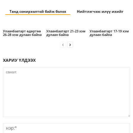
Танд сонирхолтой байж болох
Нийтлэгчээс илүү ихийг
Улаанбаатарт өдөртөө
Улаанбаатарт 21-23 хэм
Улаанбаатарт 17-19 хэм
26-28 хэм дулаан байна
дулаан байна
дулаан байна
ХАРИУ ҮЛДЭЭХ