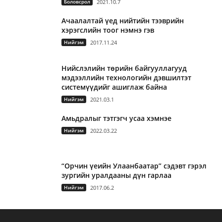
Боловсрол
2021.10.7
Ачаалалтай үед нийтийн тээврийн
хэрэгслийн тоог нэмнэ гэв
Нийгэм
2017.11.24
Нийслэлийн төрийн байгууллагууд
мэдээллийн технологийн дэвшилтэт
системүүдийг ашиглаж байна
Нийгэм
2021.03.1
Амьдралыг тэтгэгч усаа хэмнэе
Нийгэм
2022.03.22
“Орчин үеийн Улаанбаатар” сэдэвт гэрэл
зургийн уралдааны дүн гарлаа
Нийгэм
2017.06.2