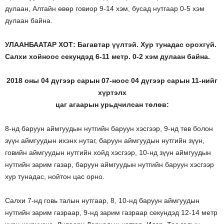
дулаан, Алтайн өвөр говиор 9-14 хэм, бусад нутгаар 0-5 хэм
дулаан байна.
УЛААНБААТАР ХОТ: Багавтар үүлтэй. Хур тунадас орохгүй.
Салхи хойноос секундэд 6-11 метр. 0-2 хэм дулаан байна.
2018 оны 04 дүгээр сарын 07-ноос 04 дүгээр сарын 11-нийг
хүртэлх
цаг агаарын урьдчилсан төлөв:
8-нд баруун аймгуудын нутгийн баруун хэсгээр, 9-нд төв болон
зүүн аймгуудын ихэнх нутаг, баруун аймгуудын нутгийн зүүн,
говийн аймгуудын нутгийн хойд хэсгээр, 10-нд зүүн аймгуудын
нутгийн зарим газар, баруун аймгуудын нутгийн баруун хэсгээр
хур тунадас, нойтон цас орно.
Салхи 7-нд говь талын нутгаар, 8, 10-нд баруун аймгуудын
нутгийн зарим газраар, 9-нд зарим газраар секундэд 12-14 метр