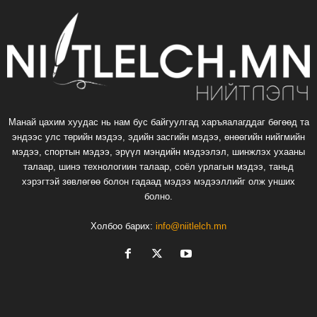
Манай цахим хуудас нь нам бус байгуулгад харъяалагддаг бөгөөд та
эндээс улс төрийн мэдээ, эдийн засгийн мэдээ, өнөөгийн нийгмийн
мэдээ, спортын мэдээ, эрүүл мэндийн мэдээлэл, шинжлэх ухааны
талаар, шинэ технологиин талаар, соёл урлагын мэдээ, таньд
хэрэгтэй зөвлөгөө болон гадаад мэдээ мэдээллийг олж унших
болно.
Холбоо барих:
info@niitlelch.mn