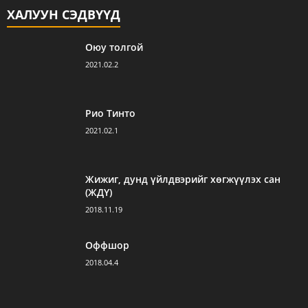
ХАЛУУН СЭДВҮҮД
Оюу толгой
2021.02.2
Рио Тинто
2021.02.1
Жижиг, дунд үйлдвэрийг хөгжүүлэх сан
(ЖДҮ)
2018.11.19
Оффшор
2018.04.4