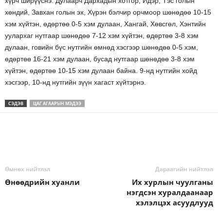
хүрч ширүүснэ. Дулаарч Дархадын хотгор, Идэр, Тэс голын
хөндий, Завхан голын эх, Хүрэн бэлчир орчмоор шөнөдөө 10-15
хэм хүйтэн, өдөртөө 0-5 хэм дулаан, Хангай, Хөвсгөл, Хэнтийн
уулархаг нутгаар шөнөдөө 7-12 хэм хүйтэн, өдөртөө 3-8 хэм
дулаан, говийн бүс нутгийн өмнөд хэсгээр шөнөдөө 0-5 хэм,
өдөртөө 16-21 хэм дулаан, бусад нутгаар шөнөдөө 3-8 хэм
хүйтэн, өдөртөө 10-15 хэм дулаан байна. 9-нд нутгийн хойд
хэсгээр, 10-нд нутгийн зүүн хагаст хүйтэрнэ.
СЭДЭВ
ЦАГ АГААРЫН МЭДЭЭ
Өмнөх нийтлэл
Дараагийн нийтлэл
Өнөөдрийн хуанли
Их хурлын чуулганы
нэгдсэн хуралдаанаар
хэлэлцэх асуудлууд