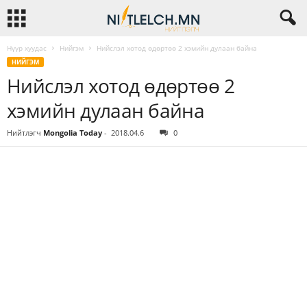
Нүүр хуудас
Нийгэм
Нийслэл хотод өдөртөө 2 хэмийн дулаан байна
НИЙГЭМ
Нийслэл хотод өдөртөө 2
хэмийн дулаан байна
Нийтлэгч
Mongolia Today
-
2018.04.6
0