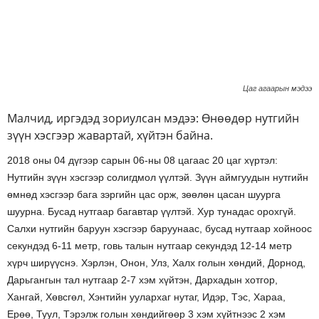
Цаг агаарын мэдээ
Малчид, иргэдэд зориулсан мэдээ: Өнөөдөр нутгийн
зүүн хэсгээр жавартай, хүйтэн байна.
2018 оны 04 дүгээр сарын 06-ны 08 цагаас 20 цаг хүртэл:
Нутгийн зүүн хэсгээр солигдмол үүлтэй. Зүүн аймгуудын нутгийн
өмнөд хэсгээр бага зэргийн цас орж, зөөлөн цасан шуурга
шуурна. Бусад нутгаар багавтар үүлтэй. Хур тунадас орохгүй.
Салхи нутгийн баруун хэсгээр баруунаас, бусад нутгаар хойноос
секундэд 6-11 метр, говь талын нутгаар секундэд 12-14 метр
хүрч ширүүснэ. Хэрлэн, Онон, Улз, Халх голын хөндий, Дорнод,
Дарьгангын тал нутгаар 2-7 хэм хүйтэн, Дархадын хотгор,
Хангай, Хөвсгөл, Хэнтийн уулархаг нутаг, Идэр, Тэс, Хараа,
Ерөө, Туул, Тэрэлж голын хөндийгөөр 3 хэм хүйтнээс 2 хэм