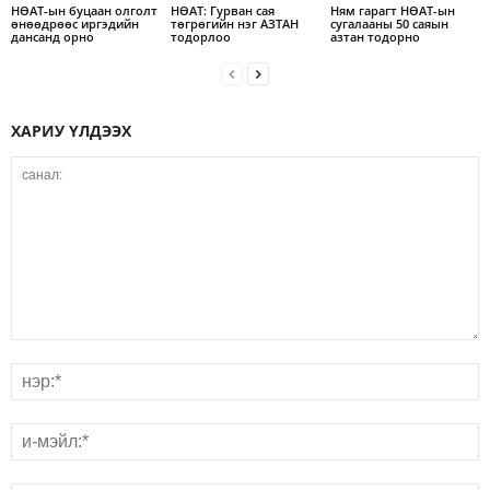
НӨАТ-ын буцаан олголт
НӨАТ: Гурван сая
Ням гарагт НӨАТ-ын
өнөөдрөөс иргэдийн
төгрөгийн нэг АЗТАН
сугалааны 50 саяын
дансанд орно
тодорлоо
азтан тодорно
ХАРИУ ҮЛДЭЭХ