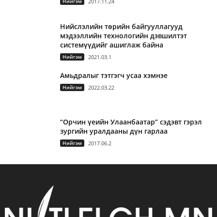
Нийгэм
2017.11.24
Нийслэлийн төрийн байгууллагууд
мэдээллийн технологийн дэвшилтэт
системүүдийг ашиглаж байна
Нийгэм
2021.03.1
Амьдралыг тэтгэгч усаа хэмнэе
Нийгэм
2022.03.22
“Орчин үеийн Улаанбаатар” сэдэвт гэрэл
зургийн уралдааны дүн гарлаа
Нийгэм
2017.06.2