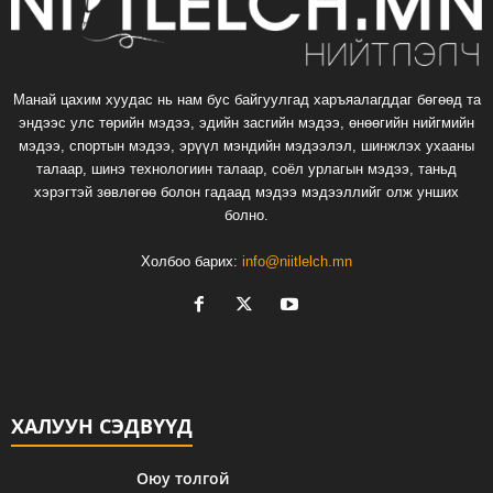
Манай цахим хуудас нь нам бус байгуулгад харъяалагддаг бөгөөд та
эндээс улс төрийн мэдээ, эдийн засгийн мэдээ, өнөөгийн нийгмийн
мэдээ, спортын мэдээ, эрүүл мэндийн мэдээлэл, шинжлэх ухааны
талаар, шинэ технологиин талаар, соёл урлагын мэдээ, таньд
хэрэгтэй зөвлөгөө болон гадаад мэдээ мэдээллийг олж унших
болно.
Холбоо барих:
info@niitlelch.mn
ХАЛУУН СЭДВҮҮД
Оюу толгой