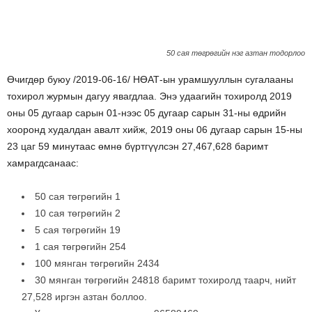
50 сая төгрөгийн нэг азтан тодорлоо
Өчигдөр буюу /2019-06-16/ НӨАТ-ын урамшууллын сугалааны
тохирол журмын дагуу явагдлаа. Энэ удаагийн тохиролд 2019
оны 05 дугаар сарын 01-нээс 05 дугаар сарын 31-ны өдрийн
хооронд худалдан авалт хийж, 2019 оны 06 дугаар сарын 15-ны
23 цаг 59 минутаас өмнө бүртгүүлсэн 27,467,628 баримт
хамрагдсанаас:
50 сая төгрөгийн 1
10 сая төгрөгийн 2
5 сая төгрөгийн 19
1 сая төгрөгийн 254
100 мянган төгрөгийн 2434
30 мянган төгрөгийн 24818 баримт тохиролд таарч, нийт
27,528 иргэн азтан боллоо.