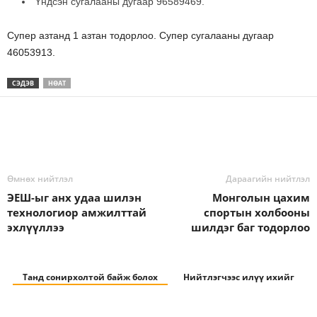
Үндсэн сугалааны дугаар 96589469.
Супер азтанд 1 азтан тодорлоо. Супер сугалааны дугаар
46053913.
СЭДЭВ
НӨАТ
Өмнөх нийтлэл
Дараагийн нийтлэл
ЭЕШ-ыг анх удаа шилэн
Монголын цахим
технологиор амжилттай
спортын холбооны
эхлүүллээ
шилдэг баг тодорлоо
Танд сонирхолтой байж болох
Нийтлэгчээс илүү ихийг