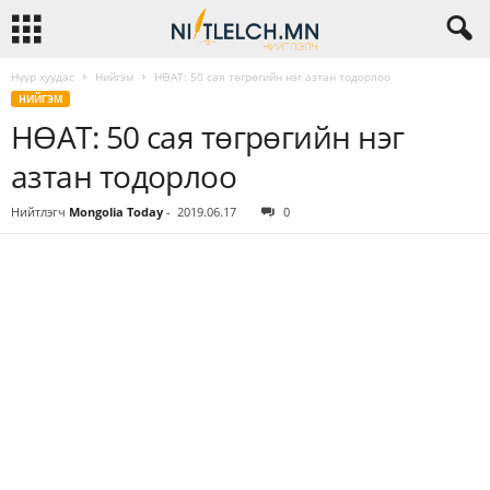
Нүүр хуудас
Нийгэм
НӨАТ: 50 сая төгрөгийн нэг азтан тодорлоо
НИЙГЭМ
НӨАТ: 50 сая төгрөгийн нэг
азтан тодорлоо
Нийтлэгч
Mongolia Today
-
2019.06.17
0