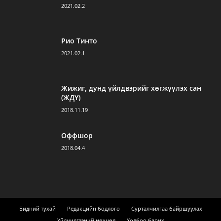
2021.02.2
Рио Тинто
2021.02.1
Жижиг, дунд үйлдвэрийг хөгжүүлэх сан
(ЖДҮ)
2018.11.19
Оффшор
2018.04.4
Бидний тухай
Редакцийн бодлого
Сурталчилгаа байршуулах
Үйлчилгээний нөхцөл
Холбоо барих