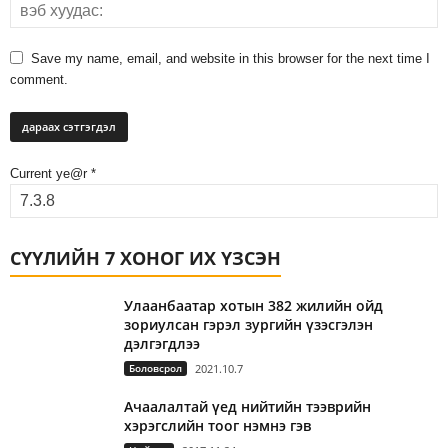
Save my name, email, and website in this browser for the next time I
comment.
Current ye@r
*
СҮҮЛИЙН 7 ХОНОГ ИХ ҮЗСЭН
Улаанбаатар хотын 382 жилийн ойд
зориулсан гэрэл зургийн үзэсгэлэн
дэлгэгдлээ
Боловсрол
2021.10.7
Ачаалалтай үед нийтийн тээврийн
хэрэгслийн тоог нэмнэ гэв