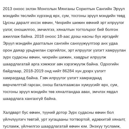
2013 оноос эхлэн Монголын Мянганы Сорилтын Сангийн Эрүүл
мэндийн төслийн хүрээнд өрх, сум, тосгоны эрүүл мэндийн төвд
Цусны даралт ихсэх өвчин, Чихрийн шижин өвчний эрт илрүүлэг
үзлэг, оношилгоо, эмчилгээ, хяналтын тогтолцоог бий болгон
ажиллаж байна. 2018 оноос 18-аас дээш насны бүх иргэдийг
Эрүүл мэндийн даатгалын сангийн санхүүжүүлтээр анх удаа
орон даяар урьдчилан сэргийлэх, эрт илрүүлэг үзлэгт хамруулан
зүрх судасны өвчин, чихрийн шижин, хавдрыг илрүүлж
шаардлагатай арга хэмжээг авч хэрэгжүүлж байна. Одоогийн
байдлаар, 2018-2019 онд нийт 86284 хүн дээрх үзлэгт
хамрагдаад байна. Гэвч илрүүлэг үзлэгт хамрагдаад
өөрчлөлттэй гарсан, онош баталгаажсан хүмүүсийг өрх, сум,
тосгоны эрүүл мэндийн төв хяналтандаа авах, эмчлэх явдал
шаардлага хангахгүй байна.
Халдварт бус өвчин, түүний дотор Зүрх судасны өвчин бол
үйлчлүүлэгч төвтэй, урт хугацааны тогтвортой, идэвхитэй хяналт,
тусламж, үйлчилгээ шаардлагатай өвчин юм. Энэхүү тусламж,