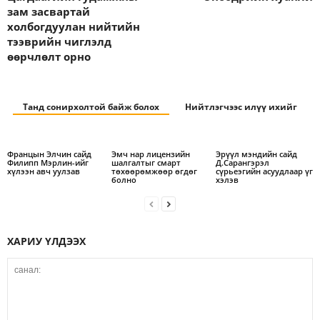
зам засвартай
холбогдуулан нийтийн
тээврийн чиглэлд
өөрчлөлт орно
Танд сонирхолтой байж болох
Нийтлэгчээс илүү ихийг
Францын Элчин сайд
Эмч нар лицензийн
Эрүүл мэндийн сайд
Филипп Мэрлин-ийг
шалгалтыг смарт
Д.Сарангэрэл
хүлээн авч уулзав
төхөөрөмжөөр өгдөг
сүрьеэгийн асуудлаар үг
болно
хэлэв
ХАРИУ ҮЛДЭЭХ