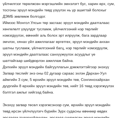
үйлчилгээг төрөлжсөн мэргэшлийн эмнэлэгт бус, харин өрх, сум,
тосгоны эрүүл мэндийн төвд үзүүлэх нь үр ашигтай болохыг
ДЭМБ зөвлөмж болгодог.
Иймээс Монгол Улсын төр засгаас эрүүл мэндийн даатгалаас
хөнгөлөлт үзүүлдэг тусламж, үйлчилгээний нэр төрлийг
нэмэгдүүлэх, өвчнийг аль болох эрт илрүүлж, бага зардлаар
эмчлэх, хянах үйл ажиллагааг өргөтгөх, эрүүл мэндийн анхан
шатны тусламж, үйлчилгээний багц, нэр төрлийг нэмэгдүүлж,
эрүүл мэндийн даатгалаас санхүүжүүлэх асуудлыг үе
шаттайгаар шийдвэрлэн ажиллаж байна.
Дэлхийн эрүүл мэндийн байгууллагын дэмжлэгтэйгээр энэхүү
Загвар төслийг энэ оны 02 дугаар сараас эхлэн Дархан-Уул
аймгийн 3 сум, 5 өрхийн эрүүл мэндийн төв, Сонгинохайрхан
дүүргийн 8 өрхийн эрүүл мэндийн төв, нийт 16 төвд хэрэгжүүлэх
бэлтгэл ажлыг хийгээд байна.
Энэхүү загвар төсөл хэрэгжсэнээр сум, өрхийн эрүүл мэндийн
төвд ирсэн үйлчлүүлэгч бүрийн Зүрх судасны өвчнөөр өвдөх
эрсдэлээ тодорхойлуулан, эрсдэлд суурилсан эрүүл мэндийн