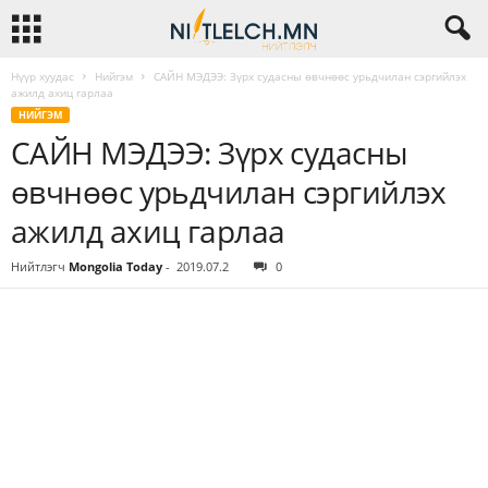
Нүүр хуудас
Нийгэм
САЙН МЭДЭЭ: Зүрх судасны өвчнөөс урьдчилан сэргийлэх
ажилд ахиц гарлаа
НИЙГЭМ
САЙН МЭДЭЭ: Зүрх судасны
өвчнөөс урьдчилан сэргийлэх
ажилд ахиц гарлаа
Нийтлэгч
Mongolia Today
-
2019.07.2
0