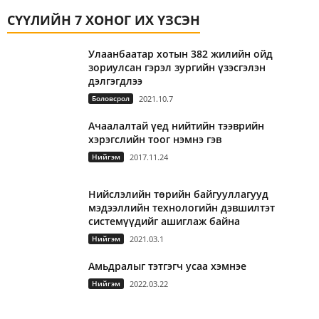
СҮҮЛИЙН 7 ХОНОГ ИХ ҮЗСЭН
Улаанбаатар хотын 382 жилийн ойд
зориулсан гэрэл зургийн үзэсгэлэн
дэлгэгдлээ
Боловсрол
2021.10.7
Ачаалалтай үед нийтийн тээврийн
хэрэгслийн тоог нэмнэ гэв
Нийгэм
2017.11.24
Нийслэлийн төрийн байгууллагууд
мэдээллийн технологийн дэвшилтэт
системүүдийг ашиглаж байна
Нийгэм
2021.03.1
Амьдралыг тэтгэгч усаа хэмнэе
Нийгэм
2022.03.22