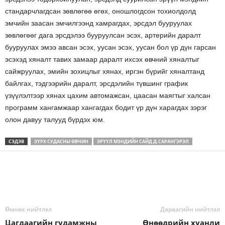
стандарчлагдсан зөвлөгөө өгөх, оношлогдсон тохиолдолд
эмчийн заасан эмчилгээнд хамрагдах, эрсдэл бууруулах
зөвлөгөөг дага эрсдэлээ бууруулсан эсэх, артерийн даралт
бууруулах эмээ авсан эсэх, уусан эсэх, уусан бол үр дүн гарсан
эсэхэд хяналт тавих замаар даралт ихсэх өвчний хяналтыг
сайжруулах, эмийн зохицлыг хянах, иргэн бүрийг хяналтанд
байлгах, тэдгээрийн даралт, эрсдэлийн түвшинг график
үзүүлэлтээр хянах цахим автомажсан, цаасан маягтыг халсан
программ хангамжаар хангагдах бодит үр дүн харагдах зэрэг
олон давуу талууд бүрдэх юм.
СЭДЭВ
ЗҮРХ СУДАСНЫ ӨВЧИН
ЭРҮҮЛ МЭНДИЙН САЙД Д.САРАНГЭРЭЛ
Өмнөх нийтлэл
Дараагийн нийтлэл
Цагдаагийн гудамжны
Өнөөдрийн хуанли