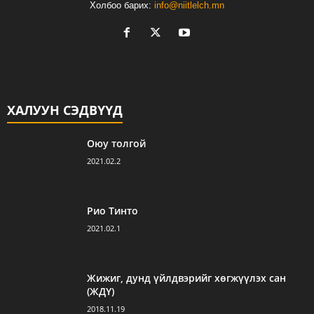
Холбоо барих:
info@niitlelch.mn
ХАЛУУН СЭДВҮҮД
Оюу толгой
2021.02.2
Рио Тинто
2021.02.1
Жижиг, дунд үйлдвэрийг хөгжүүлэх сан
(ЖДҮ)
2018.11.19