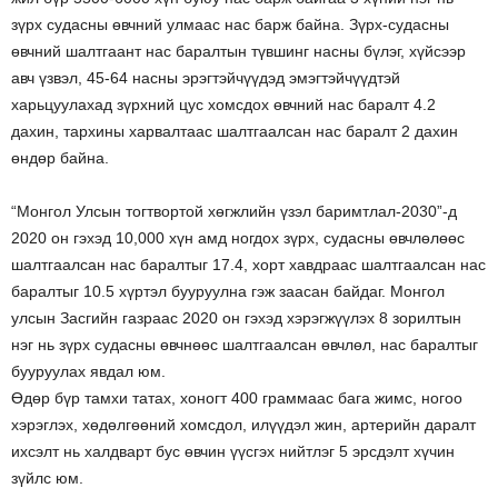
зүрх судасны өвчний улмаас нас барж байна. Зүрх-судасны
өвчний шалтгаант нас баралтын түвшинг насны бүлэг, хүйсээр
авч үзвэл, 45-64 насны эрэгтэйчүүдэд эмэгтэйчүүдтэй
харьцуулахад зүрхний цус хомсдох өвчний нас баралт 4.2
дахин, тархины харвалтаас шалтгаалсан нас баралт 2 дахин
өндөр байна.
“Монгол Улсын тогтвортой хөгжлийн үзэл баримтлал-2030”-д
2020 он гэхэд 10,000 хүн амд ногдох зүрх, судасны өвчлөлөөс
шалтгаалсан нас баралтыг 17.4, хорт хавдраас шалтгаалсан нас
баралтыг 10.5 хүртэл бууруулна гэж заасан байдаг. Монгол
улсын Засгийн газраас 2020 он гэхэд хэрэгжүүлэх 8 зорилтын
нэг нь зүрх судасны өвчнөөс шалтгаалсан өвчлөл, нас баралтыг
бууруулах явдал юм.
Өдөр бүр тамхи татах, хоногт 400 граммаас бага жимс, ногоо
хэрэглэх, хөдөлгөөний хомсдол, илүүдэл жин, артерийн даралт
ихсэлт нь халдварт бус өвчин үүсгэх нийтлэг 5 эрсдэлт хүчин
зүйлс юм.