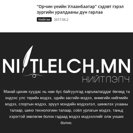
“Орчин үеийн Улаанбаатар” сэдэвт гэрэл
зургийн уралдааны дүн гарлаа
Нийгэм
2017.06.2
Манай цахим хуудас нь нам бус байгуулгад харъяалагддаг бөгөөд та
эндээс улс төрийн мэдээ, эдийн засгийн мэдээ, өнөөгийн нийгмийн
мэдээ, спортын мэдээ, эрүүл мэндийн мэдээлэл, шинжлэх ухааны
талаар, шинэ технологиин талаар, соёл урлагын мэдээ, таньд
хэрэгтэй зөвлөгөө болон гадаад мэдээ мэдээллийг олж унших
болно.