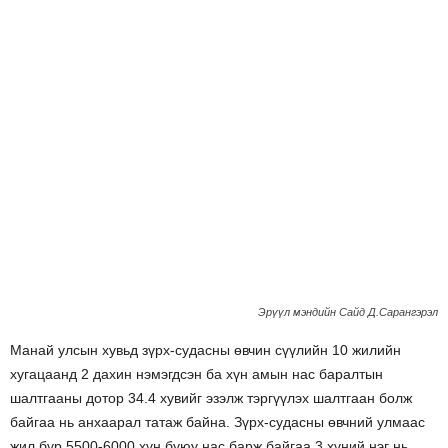
Эрүүл мэндийн Сайд Д.Сарангэрэл
Манай улсын хувьд зүрх-судасны өвчин сүүлийн 10 жилийн
хугацаанд 2 дахин нэмэгдсэн ба хүн амын нас баралтын
шалтгааны дотор 34.4 хувийг эзэлж тэргүүлэх шалтгаан болж
байгаа нь анхаарал татаж байна. Зүрх-судасны өвчний улмаас
жил бүр 5500-6000 хүн буюу нас барж байгаа 3 хүний нэг нь