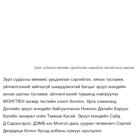
Зүрх судасны өвчнөөс урьдчилан сэргийлэх ажилд ахиц гарлаа
Зүрх судасны өвчнөөс урьдчилан сэргийлэх, хянах тусламж,
үйлчилгээний зайлшгүй шаардлагатай багцыг эрүүл мэндийн
анхан шатны тусламж, үйлчилгээний түвшинд нэвтрүүлэх
MOНГПЕН загвар төслийн нээлт боллоо. Арга хэмжээнд
Дэлхийн эрүүл мэндийн байгууллагын Номхон Далайн Баруун
Бүсийн захирал ноён Такеши Касай, Эрүүл мэндийн Сайд
Д.Сарангэрэл, ДЭМБ-ын Монгол дахь суурин төлөөлөгч Сергей
Диордица болон бусад албаны хүмүүс оролцлоо.