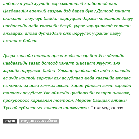
албаны тухай хуулийн хэрэгжилттэй холбоотойгоор
Цагдаагийн ерөнхий газрын дэд дарга буюу Дотоод хяналт
шалгалт, аюулгүй байдал хариуцсан даргын чиглэлийн дагуу
цагдаагийн алба хаагчийн ёсзүй, үүрэг хариуцлагад голчлон
анхаарах, алдаа дутагдлыг олж илрүүлэх үүргийн дагуу
ажиллаж байгаа.
Дээрх хэргийн талаар ирсэн мэдээллээр бол Увс аймгийн
цагдаагийн газар дотоод хяналт шалгалт явуулж, энэ
хэргийг илрүүлсэн байна. Улмаар цагдаагийн алба хаагчийн
ёс зүйг ноцтой зөрчсөн гэх асуудлаар алба хаагчийг ажлаас
нь чөлөөлөх арга хэмжээ авсан. Харин үйлдсэн гэмт хэргийн
талаарх асуудлыг Увс аймгийн цагдаагийн газарт шалгаж,
прокуророос харьяалал тогтоон, Мөрдөн байцаах албаны
Тусгай субъектын хэлтэст шилжүүлсэн.
” гэж мэдээллээ.
СЭДЭВ
ОХИДЫН ХҮЧИРХИЙЛЭЛ