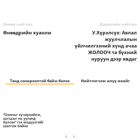
Өмнөх нийтлэл
Дараагийн нийтлэл
Өнөөдрийн хуанли
У.Хүрэлсүх: Аялал
жуулчлалын
үйлчилгээний хүнд ачаа
ЖОЛООЧ та бүхний
нуруун дээр явдаг
Танд сонирхолтой байж болох
Нийтлэгчээс илүү ихийг
“Охиныг хүчирхийлж,
цогцсыг нь ууланд
булсан” гэх мэдүүлгийг
шалгаж байна