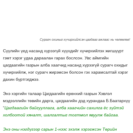
Сурагч охиныг хүчирхийлсэн цагдааг ажлаас нь чөлөөлөв!
Сүүлийн үед насанд хүрээгүй хүүхдийг хүчирхийлэх жигшүүрт
гэмт хэрэг удаа дараалан гарах бослсон. Увс аймгийн
цагдаагийн газрын алба хаагчид насанд хүрээгүй сурагч охидыг
хүчирхийлж, нэг сурагч жирэмсэн болсон гэх харамсалтай хэрэг
дахин бүртгэгджээ.
Энэ хэргийн талаар Цагдаагийн ерөнхий газрын Хэвлэл
мэдээллийн төвийн дарга, цагдаагийн дэд хурандаа Б.Баатархүү
“
Цагдаагийн байгууллага, алба хаагчийн сахилга ёс зүйтэй
холбоотой хяналт, шалгалтыг тогтмол явуулж байгаа.
Энэ оны нэгдүгээр сарын 1-нээс эхэлж хэрэгжсэн Төрийн