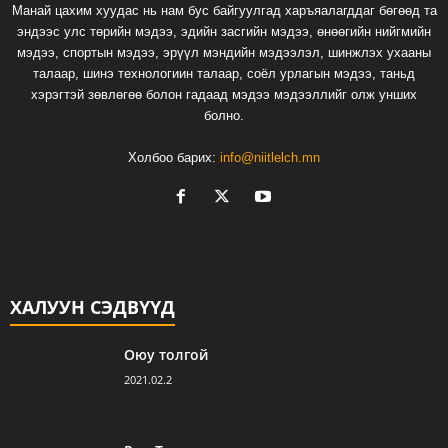
Манай цахим хуудас нь нам бус байгуулгад харъяалагддаг бөгөөд та
эндээс улс төрийн мэдээ, эдийн засгийн мэдээ, өнөөгийн нийгмийн
мэдээ, спортын мэдээ, эрүүл мэндийн мэдээлэл, шинжлэх ухааны
талаар, шинэ технологиин талаар, соёл урлагын мэдээ, таньд
хэрэгтэй зөвлөгөө болон гадаад мэдээ мэдээллийг олж унших
болно.
Холбоо барих:
info@niitlelch.mn
ХАЛУУН СЭДВҮҮД
Оюу толгой
2021.02.2