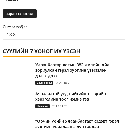
comment.
Current ye@r
*
СҮҮЛИЙН 7 ХОНОГ ИХ ҮЗСЭН
Улаанбаатар хотын 382 жилийн ойд
зориулсан гэрэл зургийн үзэсгэлэн
дэлгэгдлээ
Боловсрол
2021.10.7
Ачаалалтай үед нийтийн тээврийн
хэрэгслийн тоог нэмнэ гэв
Нийгэм
2017.11.24
“Орчин үеийн Улаанбаатар” сэдэвт гэрэл
зургийн уралдааны дүн гарлаа