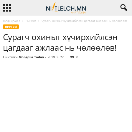
Нүүр хуудас
Нийгэм
Сурагч охиныг хүчирхийлсэн цагдааг ажлаас нь чөлөөлөв!
НИЙГЭМ
Сурагч охиныг хүчирхийлсэн
цагдааг ажлаас нь чөлөөлөв!
Нийтлэгч
Mongolia Today
-
2019.05.22
0