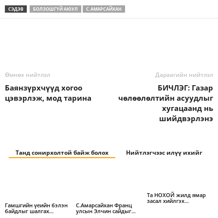
СЭДЭВ
БОЛЗОШГҮЙ АЮУЛ
С.АМАРСАЙХАН
Өмнөх нийтлэл
Дараагийн нийтлэл
Баянзүрхчүүд хогоо
БИЧЛЭГ: Газар
цэвэрлэж, мод тарина
чөлөөлөлтийн асуудлыг
хугацаанд нь
шийдвэрлэнэ
Танд сонирхолтой байж болох
Нийтлэгчээс илүү ихийг
Та НОХОЙ жилд ямар
засал хийлгэх…
Гамшгийн үеийн бэлэн
С.Амарсайхан Франц
байдлыг шалгах…
улсын Элчин сайдыг…