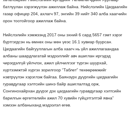
батлуулан хэрэгжүүлэн ажиллаж байна. Нийслэлийн Цагдаагийн
газар офицер 204, ахлагч 97, энгийн 39 нийт 340 алба хаагчийн
орон тоотойгоор ажиллаж байна.
Нийслэлийн хэмжээнд 2017 оны эхний 6 сард 5657 гэмт хэрэг
бүртгэгдсэн нь өмнөх оны мөн үеэс 16.1 хувиар буурсан.
Цагдаагийн байгууллагын алба хаагч нь үйл ажиллагаандаа
албаны шаардлагатай мэдээллийг авч ашиглан иргэдэд
чирэгдэлгүй үйлчлэх, ажил үйлчилгээг түргэн шуурхай,
хүртээмжтэй хүргэх зорилгоор “Таблет” төхөөрөмжийг
нэвтрүүлэн хэрэглэж байгаа. Баянзүрх дүүргийн цагдаагийн
гуравдугаар хэлтсийн шинэ байр ашиглалтад орж,
Сонгинохайрхан дүүрэг дэх цагдаагийн гуравдугаар хэлтсийн
барилгын өргөтгөлийн ажил 70 хувийн гүйцэтгэлтэй явна”
хэмээн албаныханд мэдээлэл өгөв.