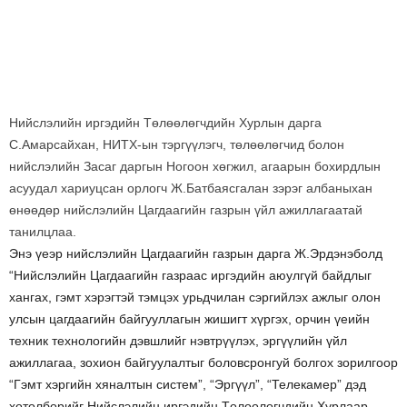
Нийслэлийн иргэдийн Төлөөлөгчдийн Хурлын дарга
С.Амарсайхан, НИТХ-ын тэргүүлэгч, төлөөлөгчид болон
нийслэлийн Засаг даргын Ногоон хөгжил, агаарын бохирдлын
асуудал хариуцсан орлогч Ж.Батбаясгалан зэрэг албаныхан
өнөөдөр нийслэлийн Цагдаагийн газрын үйл ажиллагаатай
танилцлаа.
Энэ үеэр нийслэлийн Цагдаагийн газрын дарга Ж.Эрдэнэболд
“Нийслэлийн Цагдаагийн газраас иргэдийн аюулгүй байдлыг
хангах, гэмт хэрэгтэй тэмцэх урьдчилан сэргийлэх ажлыг олон
улсын цагдаагийн байгууллагын жишигт хүргэх, орчин үеийн
техник технологийн дэвшлийг нэвтрүүлэх, эргүүлийн үйл
ажиллагаа, зохион байгуулалтыг боловсронгуй болгох зорилгоор
“Гэмт хэргийн хяналтын систем”, “Эргүүл”, “Телекамер” дэд
хөтөлбөрийг Нийслэлийн иргэдийн Төлөөлөгчдийн Хурлаар