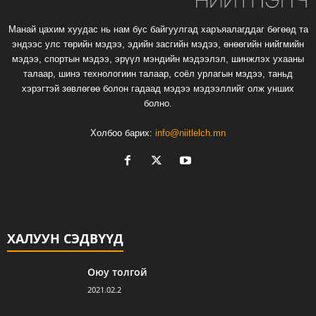
Манай цахим хуудас нь нам бус байгуулгад харъяалагддаг бөгөөд та
эндээс улс төрийн мэдээ, эдийн засгийн мэдээ, өнөөгийн нийгмийн
мэдээ, спортын мэдээ, эрүүл мэндийн мэдээлэл, шинжлэх ухааны
талаар, шинэ технологиин талаар, соёл урлагын мэдээ, таньд
хэрэгтэй зөвлөгөө болон гадаад мэдээ мэдээллийг олж унших
болно.
Холбоо барих:
info@niitlelch.mn
ХАЛУУН СЭДВҮҮД
Оюу толгой
2021.02.2