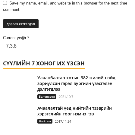
Save my name, email, and website in this browser for the next time I
comment.
Current ye@r
*
СҮҮЛИЙН 7 ХОНОГ ИХ ҮЗСЭН
Улаанбаатар хотын 382 жилийн ойд
зориулсан гэрэл зургийн үзэсгэлэн
дэлгэгдлээ
Боловсрол
2021.10.7
Ачаалалтай үед нийтийн тээврийн
хэрэгслийн тоог нэмнэ гэв
Нийгэм
2017.11.24