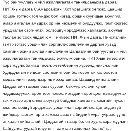
Тус байгууллагын үйл ажиллагаатай танилцсаныхаа дараа
НИТХ-ын дарга С.Амарсайхан “Хот урагшилж хөгжих, цаашид
оршин тогтнох гол үндэс бол иргэд, оршин суугчдын аюулгүй,
амар амгалан амьдрах орчин нөхцөлийг бүрдүүлэх, гэмт хэргээс
урьдчилан сэргийлэх, болзошгүй эрсдэлээс хамгаалж, аюулыг
таслан зогсоох явдал юм. Тиймээс НИТХ-ын дарга, Нийслэлийн
гэмт хэргээс урьдчилан сэргийлэх зөвлөлийн даргын хувьд
хамгийн эхний ажлаа нийслэлийн Цагдаагийн байгууллагын үйл
ажиллагаатай танилцахаас эхлүүлж байна. НИТХ-ын зүгээс авч
хэрэгжүүлж байгаа төсөл, хөтөлбөрийн хүрээнд нийслэлийн
Удирдлагын нэгдсэн системийг бий болгосонтой холбоотой
мэдээллийг газар дээр нь ирээд авлаа. Цаашид нийслэлийн
Цагдаагийн газрын бааз суурийг бэхжүүлэх, хүн хүчийг
чадавхжуулах, орон тоог нэмэх, иргэдийн оролцоог нэмэгдүүлэх
гэх мэтээр ард олны аюулгүй байдлыг хангах нь хамгийн чухал
юм. Болзошгүй эрсдэлээс урьдчилан сэргийлэх, цаг алдалгүй
шийдвэр гаргаж, арга хэмжээ авах нь бидний үүрэг учраас үүнд
анхаарч нийслэлийн Цагдаагийн газар болон хууль хэрэгжүүлэгч
байгууллагуудтай илүү нягт хамтарч ажиллах болно” гэв.