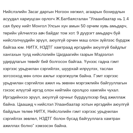
Нийслэлийн Засаг даргын Ногоон хөгжил, агаарын бохирдлын
асуудал хариуцсан орлогч Ж.Батбаясгалан “Улаанбаатар нь 1.4
сая буюу нийт Монгол Улсын хүн амын 50 орчим хувь амьдарч,
төрийн үйлчилгээ авч байдаг том хот. 9 дүүрэгт амьдарч буй
нийслэлчүүдийн эрүүл, аюулгүй орчин маш олон зүйлээс бүрдэж
байгаа юм. НИТХ, НЗДТГ хамтраад иргэдийн аюулгүй байдлыг
хангахын тулд нийслэлийн Цагдаагийн газрын Мэдээлэл
удирдлагын төвийг бий болгосон байгаа. Үүнээс гадна гэмт
хэргээс урьдчилан сэргийлэх, шуурхай илрүүлэх, таслан
зогсооход мөн олон ажлыг хэрэгжүүлж байна. Гэмт хэргээс
урьдчилан сэргийлэх ажил нь зөвхөн мэргэжлийн байгууллагын
гэхээс илүүтэй иргэд олон нийтийн оролцоо хамгийн чухал.
Иргэдийнхээ эрүүл, аюулгүй орчныг бүрдүүлхээр бид ажиллаж
байна. Цаашид ч нийслэл Улаанбаатар хотын иргэдийн аюулгүй
байдлын төлөө НИТХ, Нийслэлийн гэмт хэргээс урьдчилан
сэргийлэх зөвлөл, НЗДТГ болон бусад байгууллага хамтран
ажиллах болно” хэмээсэн байна.