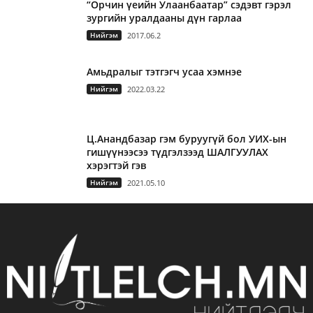
“Орчин үеийн Улаанбаатар” сэдэвт гэрэл
зургийн уралдааны дүн гарлаа
Нийгэм
2017.06.2
Амьдралыг тэтгэгч усаа хэмнэе
Нийгэм
2022.03.22
Ц.Анандбазар гэм буруугүй бол УИХ-ын
гишүүнээсээ түдгэлзээд ШАЛГУУЛАХ
хэрэгтэй гэв
Нийгэм
2021.05.10