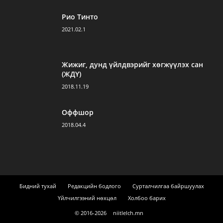
Рио Тинто
2021.02.1
Жижиг, дунд үйлдвэрийг хөгжүүлэх сан
(ЖДҮ)
2018.11.19
Оффшор
2018.04.4
Бидний тухай
Редакцийн бодлого
Сурталчилгаа байршуулах
Үйлчилгээний нөхцөл
Холбоо барих
© 2016-
2026
niitlelch.mn