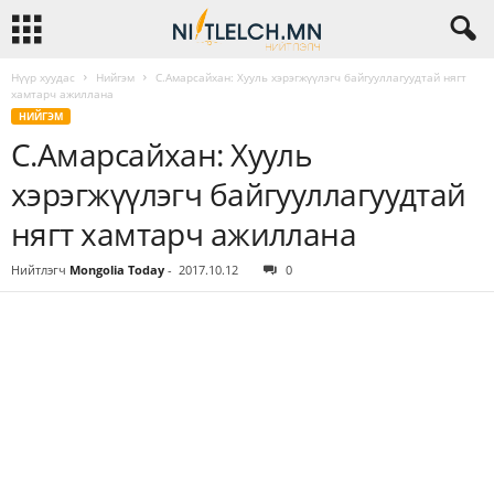
Нүүр хуудас
Нийгэм
С.Амарсайхан: Хууль хэрэгжүүлэгч байгууллагуудтай нягт
хамтарч ажиллана
НИЙГЭМ
С.Амарсайхан: Хууль
хэрэгжүүлэгч байгууллагуудтай
нягт хамтарч ажиллана
Нийтлэгч
Mongolia Today
-
2017.10.12
0