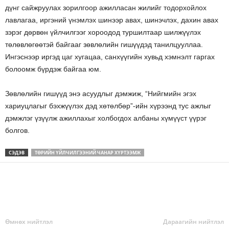
дүнг сайжруулах зорилгоор ажилласан жилийг тодорхойлох
лавлагаа, иргэний үнэмлэх шинээр авах, шинэчлэх, дахин авах
зэрэг дөрвөн үйлчилгээг хороодод туршилтаар шилжүүлэх
төлөвлөгөөтэй байгааг зөвлөлийн гишүүдэд танилцууллаа.
Ингэснээр иргэд цаг хугацаа, санхүүгийн хувьд хэмнэлт гаргах
болоомж бүрдэж байгаа юм.
Зөвлөлийн гишүүд энэ асуудлыг дэмжиж, “Нийгмийн эгэх
хариуцлагыг бэхжүүлэх дэд хөтөлбөр”-ийн хүрээнд тус ажлыг
дэмжлэг үзүүлж ажиллахыг холбогдох албаны хүмүүст үүрэг
болгов.
СЭДЭВ
ТӨРИЙН ҮЙЛЧИЛГЭЭНИЙ ЧАНАР ХҮРТЭЭМЖ
Өмнөх нийтлэл
Дараагийн нийтлэл