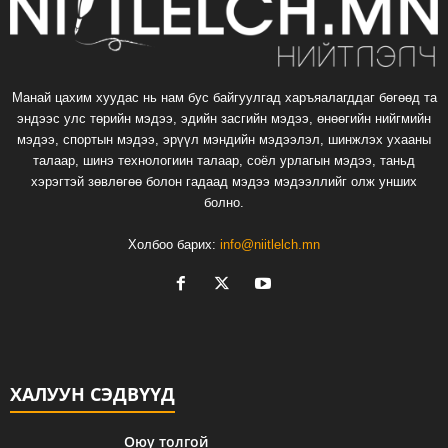
Манай цахим хуудас нь нам бус байгуулгад харъяалагддаг бөгөөд та
эндээс улс төрийн мэдээ, эдийн засгийн мэдээ, өнөөгийн нийгмийн
мэдээ, спортын мэдээ, эрүүл мэндийн мэдээлэл, шинжлэх ухааны
талаар, шинэ технологиин талаар, соёл урлагын мэдээ, таньд
хэрэгтэй зөвлөгөө болон гадаад мэдээ мэдээллийг олж унших
болно.
Холбоо барих:
info@niitlelch.mn
ХАЛУУН СЭДВҮҮД
Оюу толгой