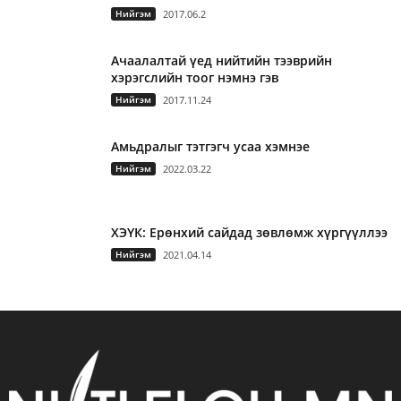
Нийгэм
2017.06.2
Ачаалалтай үед нийтийн тээврийн
хэрэгслийн тоог нэмнэ гэв
Нийгэм
2017.11.24
Амьдралыг тэтгэгч усаа хэмнэе
Нийгэм
2022.03.22
ХЭҮК: Ерөнхий сайдад зөвлөмж хүргүүллээ
Нийгэм
2021.04.14