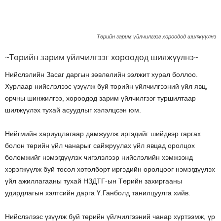
Төрийн зарим үйлчилгээг хороодод шилжүүлнэ
~Төрийн зарим үйлчилгээг хороодод шилжүүлнэ~
Нийслэлийн Засаг даргын зөвлөлийн ээлжит хурал боллоо.
Хурлаар нийслэлээс үзүүлж буй төрийн үйлчилгээний үйл явц,
орчны шинжилгээ, хороодод зарим үйлчилгээг туршилтаар
шилжүүлэх тухай асуудлыг хэлэлцсэн юм.
Нийгмийн хариуцлагаар дамжуулж иргэдийг шийдвэр гаргах
болон төрийн үйл чанарыг сайжруулах үйл явцад оролцох
боломжийг нэмэгдүүлэх чигэлэлээр нийслэлийн хэмжээнд
хэрэгжүүлж буй төсөл хөтөлбөрт иргэдийн оролцоог нэмэгдүүлэх
үйл ажиллагааны тухай НЗДТГ-ын Төрийн захиргааны
удирдлагын хэлтсийн дарга Ү.Ганболд танилцуулга хийв.
Нийслэлээс үзүүлж буй төрийн үйлчилгээний чанар хүртээмж, үр