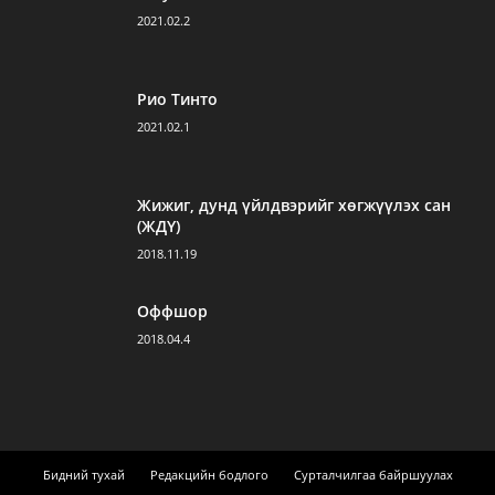
2021.02.2
Рио Тинто
2021.02.1
Жижиг, дунд үйлдвэрийг хөгжүүлэх сан
(ЖДҮ)
2018.11.19
Оффшор
2018.04.4
Бидний тухай
Редакцийн бодлого
Сурталчилгаа байршуулах