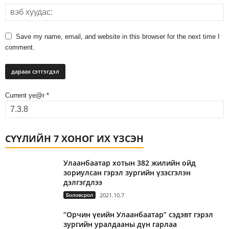
Save my name, email, and website in this browser for the next time I
comment.
Current ye@r
*
СҮҮЛИЙН 7 ХОНОГ ИХ ҮЗСЭН
Улаанбаатар хотын 382 жилийн ойд
зориулсан гэрэл зургийн үзэсгэлэн
дэлгэгдлээ
Боловсрол
2021.10.7
“Орчин үеийн Улаанбаатар” сэдэвт гэрэл
зургийн уралдааны дүн гарлаа