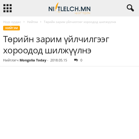
Нүүр хуудас
Нийгэм
Төрийн зарим үйлчилгээг хороодод шилжүүлнэ
НИЙГЭМ
Төрийн зарим үйлчилгээг
хороодод шилжүүлнэ
Нийтлэгч
Mongolia Today
-
2018.05.15
0