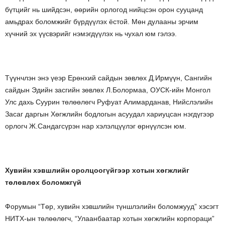
бүтцийг нь шийдсэн, өөрийн орлогод нийцсэн орон сууцанд
амьдрах боломжийг бүрдүүлэх ёстой. Мөн дулааны эрчим
хүчний эх үүсвэрийг нэмэгдүүлэх нь чухал юм гэлээ.
Түүнчлэн энэ үеэр Ерөнхий сайдын зөвлөх Д.Ирмүүн, Сангийн
сайдын Эдийн засгийн зөвлөх Л.Болормаа, ОУСК-ийн Монгол
Улс дахь Суурин төлөөлөгч Руфуат Алимарданав, Нийслэлийн
Засаг даргын Хөгжлийн бодлогын асуудал хариуцсан нэгдүгээр
орлогч Ж.Сандагсүрэн нар хэлэлцүүлэг өрнүүлсэн юм.
Хувийн хэвшлийн оролцоогүйгээр хотын хөгжлийг
төлөвлөх боломжгүй
Форумын “Төр, хувийн хэвшлийн түншлэлийн боломжууд” хэсэгт
НИТХ-ын төлөөлөгч, “Улаанбаатар хотын хөгжлийн корпораци”