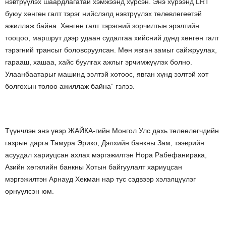
нэвтрүүлэх шаардлагатай хэмжээнд хүрсэн. Энэ хүрээнд LRT
буюу хөнгөн галт тэрэг нийслэлд нэвтрүүлэх төлөвлөгөөтэй
ажиллаж байна. Хөнгөн галт тэрэгний зорчилтын эрэлтийн
тооцоо, маршрут дээр удаан судалгаа хийсний дүнд хөнгөн галт
тэрэгний трансыг боловсруулсан. Мөн явган замыг сайжруулах,
гарааш, хашаа, хайс буулгах ажлыг эрчимжүүлэх болно.
Улаанбаатарыг машинд ээлтэй хотоос, явган хүнд ээлтэй хот
болгохын төлөө ажиллаж байна” гэлээ.
Түүнчлэн энэ үеэр ЖАЙКА-гийн Монгол Улс дахь төлөөлөгчдийн
газрын дарга Тамура Эрико, Дэлхийн банкны Зам, тээврийн
асуудал хариуцсан ахлах мэргэжилтэн Нора Рабефанирака,
Азийн хөгжлийн банкны Хотын байгуулалт хариуцсан
мэргэжилтэн Арнауд Хекман нар тус сэдвээр хэлэлцүүлэг
өрнүүлсэн юм.