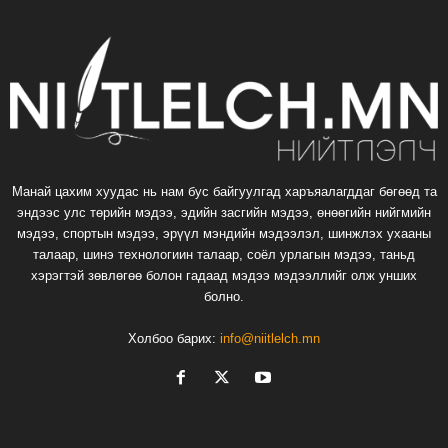
Манай цахим хуудас нь нам бус байгуулгад харъяалагддаг бөгөөд та
эндээс улс төрийн мэдээ, эдийн засгийн мэдээ, өнөөгийн нийгмийн
мэдээ, спортын мэдээ, эрүүл мэндийн мэдээлэл, шинжлэх ухааны
талаар, шинэ технологиин талаар, соёл урлагын мэдээ, таньд
хэрэгтэй зөвлөгөө болон гадаад мэдээ мэдээллийг олж унших
болно.
Холбоо барих:
info@niitlelch.mn