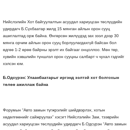
Нийслэлийн Хот байгуулалтын асуудал хариуцсан төслүүдийн
удирдагч Б.Сүхбаатар жилд 15 мянган айлын орон сууц
ашиглалтад орж байна. Өнгөрсөн жилүүдэд зах зээл дээр 30
мянга орчим айлын орон сууц борлуулагдахгүй байсан бол
өдгөө 1-2 өрөө байрны эрэлт их байгааг онцоллоо. Мөн төр,
хувийн хэвшлийн түншлэл орон сууцны салбарт ч чухал гэдгийг
хэлсэн юм.
Б.Одсүрэн: Улаанбаатарыг иргэнд ээлтэй хот болгохын
төлөө ажиллаж байна
Форумын “Авто замын түгжрэлийг шийдвэрлэх, хотын
хөдөлгөөнийг сайжруулах” хэсэгт Нийслэлийн Зам, тээврийн
асуудал хариуцсан төслүүдийн удирдагч Б.Одсүрэн “Авто замын