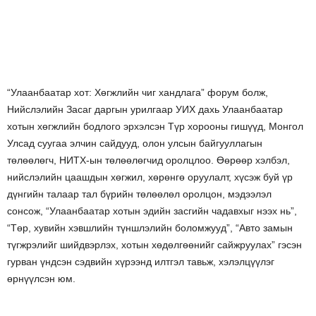
“Улаанбаатар хот: Хөгжлийн чиг хандлага” форум болж,
Нийслэлийн Засаг даргын урилгаар УИХ дахь Улаанбаатар
хотын хөгжлийн бодлого эрхэлсэн Түр хорооны гишүүд, Монгол
Улсад суугаа элчин сайдууд, олон улсын байгууллагын
төлөөлөгч, НИТХ-ын төлөөлөгчид оролцлоо. Өөрөөр хэлбэл,
нийслэлийн цаашдын хөгжил, хөрөнгө оруулалт, хүсэж буй үр
дүнгийн талаар тал бүрийн төлөөлөл оролцон, мэдээлэл
сонсож, “Улаанбаатар хотын эдийн засгийн чадавхыг нээх нь”,
“Төр, хувийн хэвшлийн түншлэлийн боломжууд”, “Авто замын
түгжрэлийг шийдвэрлэх, хотын хөдөлгөөнийг сайжруулах” гэсэн
гурван үндсэн сэдвийн хүрээнд илтгэл тавьж, хэлэлцүүлэг
өрнүүлсэн юм.