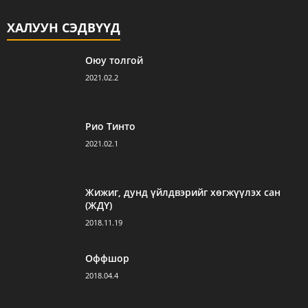
ХАЛУУН СЭДВҮҮД
Оюу толгой
2021.02.2
Рио Тинто
2021.02.1
Жижиг, дунд үйлдвэрийг хөгжүүлэх сан
(ЖДҮ)
2018.11.19
Оффшор
2018.04.4