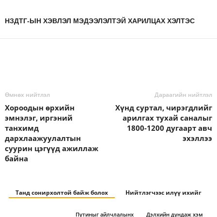
НЗДТГ-ЫН ХЭВЛЭЛ МЭДЭЭЛЭЛТЭЙ ХАРИЛЦАХ ХЭЛТЭС
Өмнөх нийтлэл
Дараагийн нийтлэл
Хороодын өрхийн
Хүнд суртал, чирэгдлийг
эмнэлэг, иргэний
арилгах тухай саналыг
танхимд
1800-1200 дугаарт авч
дархлаажуулалтын
эхэллээ
суурин цэгүүд ажиллаж
байна
Танд сонирхолтой байж болох
Нийтлэгчээс илүү ихийг
Путиныг айлчлалынх
Дэлхийн дундаж хэм