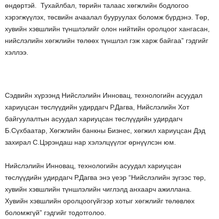
өндөртэй. Тухайлбал, төрийн талаас хөгжлийн бодлогоо
хэрэгжүүлэх, төсвийн ачаалал бууруулах боломж бүрдэнэ. Төр,
хувийн хэвшлийн түншлэлийг олон нийтийн оролцоог хангасан,
нийслэлийн хөгжлийн төлөөх түншлэл гэж харж байгаа” гэдгийг
хэллээ.
Сэдвийн хүрээнд Нийслэлийн Инновац, технологийн асуудал
хариуцсан төслүүдийн удирдагч Р.Дагва, Нийслэлийн Хот
байгуулалтын асуудал хариуцсан төслүүдийн удирдагч
Б.Сүхбаатар, Хөгжлийн банкны Бизнес, хөгжил хариуцсан Дэд
захирал С.Цэрэндаш нар хэлэлцүүлэг өрнүүлсэн юм.
Нийслэлийн Инновац, технологийн асуудал хариуцсан
төслүүдийн удирдагч Р.Дагва энэ үеэр “Нийслэлийн зүгээс төр,
хувийн хэвшлийн түншлэлийн чиглэлд анхаарч ажиллана.
Хувийн хэвшлийн оролцоогүйгээр хотыг хөгжлийг төлөвлөх
боломжгүй” гэдгийг тодотголоо.