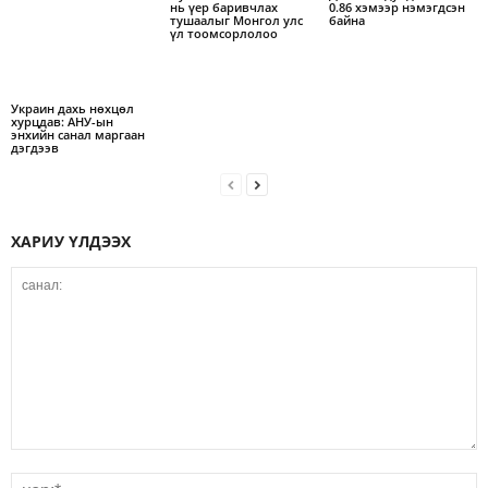
нь үер баривчлах
0.86 хэмээр нэмэгдсэн
тушаалыг Монгол улс
байна
үл тоомсорлолоо
Украин дахь нөхцөл
хурцдав: АНУ-ын
энхийн санал маргаан
дэгдээв
ХАРИУ ҮЛДЭЭХ