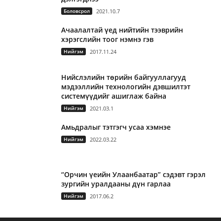
Боловсрол
2021.10.7
Ачаалалтай үед нийтийн тээврийн
хэрэгслийн тоог нэмнэ гэв
Нийгэм
2017.11.24
Нийслэлийн төрийн байгууллагууд
мэдээллийн технологийн дэвшилтэт
системүүдийг ашиглаж байна
Нийгэм
2021.03.1
Амьдралыг тэтгэгч усаа хэмнэе
Нийгэм
2022.03.22
“Орчин үеийн Улаанбаатар” сэдэвт гэрэл
зургийн уралдааны дүн гарлаа
Нийгэм
2017.06.2