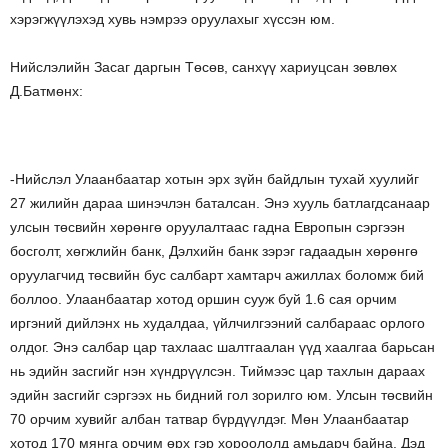
хэрэгжүүлэхэд хувь нэмрээ оруулахыг хүссэн юм.
Нийслэлийн Засаг даргын Төсөв, санхүү хариуцсан зөвлөх
Д.Батмөнх:
-Нийслэл Улаанбаатар хотын эрх зүйн байдлын тухай хуулийг
27 жилийн дараа шинэчлэн баталсан. Энэ хууль батлагдсанаар
улсын төсвийн хөрөнгө оруулалтаас гадна Европын сэргээн
босголт, хөгжлийн банк, Дэлхийн банк зэрэг гадаадын хөрөнгө
оруулагчид төсвийн бус салбарт хамтарч ажиллах боломж бий
боллоо. Улаанбаатар хотод оршин сууж буй 1.6 сая орчим
иргэний дийлэнх нь худалдаа, үйлчилгээний салбараас орлого
олдог. Энэ салбар цар тахлаас шалтгаалан үүд хаалгаа барьсан
нь эдийн засгийг нэн хүндрүүлсэн. Тиймээс цар тахлын дараах
эдийн засгийг сэргээх нь бидний гол зорилго юм. Улсын төсвийн
70 орчим хувийг албан татвар бүрдүүлдэг. Мөн Улаанбаатар
хотод 170 мянга орчим өрх гэр хороололд амьдарч байна. Дэд