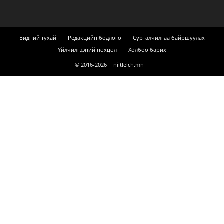
Бидний тухай
Редакцийн бодлого
Сурталчилгаа байршуулах
Үйлчилгээний нөхцөл
Холбоо барих
© 2016-
2026
niitlelch.mn