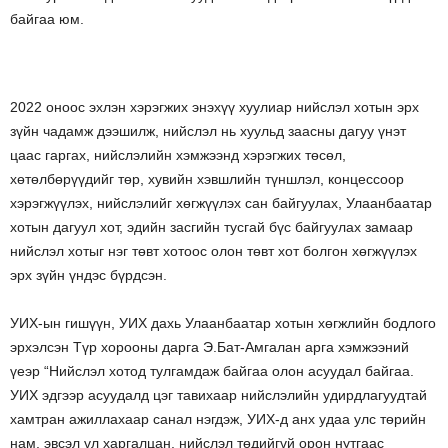
байгаа юм.
2022 оноос эхлэн хэрэгжих энэхүү хуулиар нийслэл хотын эрх
зүйн чадамж дээшилж, нийслэл нь хуульд заасны дагуу үнэт
цаас гаргах, нийслэлийн хэмжээнд хэрэгжих төсөл,
хөтөлбөрүүдийг төр, хувийн хэвшлийн түншлэл, концессоор
хэрэгжүүлэх, нийслэлийг хөгжүүлэх сан байгуулах, Улаанбаатар
хотын дагуул хот, эдийн засгийн тусгай бүс байгуулах замаар
нийслэл хотыг нэг төвт хотоос олон төвт хот болгон хөгжүүлэх
эрх зүйн үндэс бүрдсэн.
УИХ-ын гишүүн, УИХ дахь Улаанбаатар хотын хөгжлийн бодлого
эрхэлсэн Түр хорооны дарга Э.Бат-Амгалан арга хэмжээний
үеэр “Нийслэл хотод тулгамдаж байгаа олон асуудал байгаа.
УИХ эдгээр асуудалд цэг тавихаар нийслэлийн удирдлагуудтай
хамтран ажиллахаар санал нэгдэж, УИХ-д анх удаа улс төрийн
нам, эвсэл үл харгалцан, нийслэл төдийгүй орон нутгаас