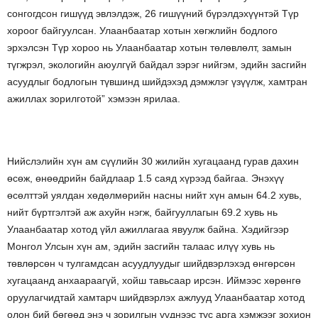
сонгогдсон гишүүд эвлэлдэж, 26 гишүүний бүрэлдэхүүнтэй Түр
хороог байгуулсан. Улаанбаатар хотын хөгжлийн бодлого
эрхэлсэн Түр хороо нь Улаанбаатар хотын төлөвлөлт, замын
түгжрэл, экологийн аюулгүй байдал зэрэг нийгэм, эдийн засгийн
асуудлыг бодлогын түвшинд шийдэхэд дэмжлэг үзүүлж, хамтран
ажиллах зорилготой” хэмээн ярилаа.
Нийслэлийн хүн ам сүүлийн 30 жилийн хугацаанд гурав дахин
өсөж, өнөөдрийн байдлаар 1.5 саяд хүрээд байгаа. Энэхүү
өсөлттэй уялдан хөдөлмөрийн насны нийт хүн амын 64.2 хувь,
нийт бүртгэлтэй аж ахуйн нэгж, байгууллагын 69.2 хувь нь
Улаанбаатар хотод үйл ажиллагаа явуулж байна. Хэдийгээр
Монгол Улсын хүн ам, эдийн засгийн талаас илүү хувь нь
төвлөрсөн ч тулгамдсан асуудлуудыг шийдвэрлэхэд өнгөрсөн
хугацаанд анхаараагүй, хойш тавьсаар ирсэн. Иймээс хөрөнгө
оруулагчидтай хамтарч шийдвэрлэх ажлууд Улаанбаатар хотод
олон бий бөгөөд энэ ч зорилгын үүднээс тус арга хэмжээг зохион