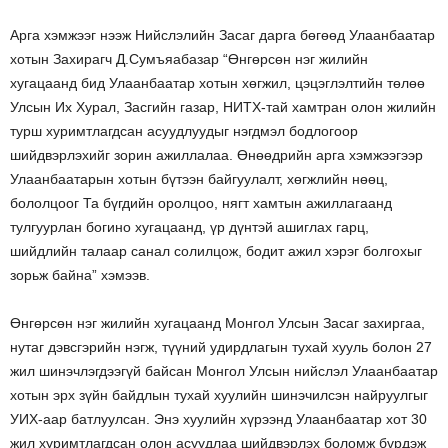
Арга хэмжээг нээж Нийслэлийн Засаг дарга бөгөөд Улаанбаатар
хотын Захирагч Д.Сумъяабазар “Өнгөрсөн нэг жилийн
хугацаанд бид Улаанбаатар хотын хөгжил, цэцэглэлтийн төлөө
Улсын Их Хурал, Засгийн газар, НИТХ-тай хамтран олон жилийн
турш хуримтлагдсан асуудлуудыг нэгдмэл бодлогоор
шийдвэрлэхийг зорин ажиллалаа. Өнөөдрийн арга хэмжээгээр
Улаанбаатарын хотын бүтээн байгуулалт, хөгжлийн нөөц,
бололцоог Та бүгдийн оролцоо, нягт хамтын ажиллагаанд
тулгуурлан богино хугацаанд, үр дүнтэй ашиглах гарц,
шийдлийн талаар санал солилцож, бодит ажил хэрэг болгохыг
зорьж байна” хэмээв.
Өнгөрсөн нэг жилийн хугацаанд Монгол Улсын Засаг захиргаа,
нутаг дэвсгэрийн нэгж, түүний удирдлагын тухай хууль болон 27
жил шинэчлэгдээгүй байсан Монгол Улсын нийслэл Улаанбаатар
хотын эрх зүйн байдлын тухай хуулийн шинэчилсэн найруулгыг
УИХ-аар батлуулсан. Энэ хуулийн хүрээнд Улаанбаатар хот 30
жил хуримтлагдсан олон асуудлаа шийдвэрлэх боломж бүрдэж