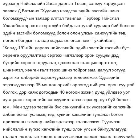
хүрээнд Нийслэлийн Засаг даргын Төсөв, санхүү хариуцсан
зөвлөх Д.Батмөнх “Хуулиар нээгдсэн эдийн засгийн шинэ
боломжууд”-ын талаар илтгэл тавилаа. Тэрбээр Нийслэл
Улаанбаатар хотын эрх зүйн байдлын тухай хуулиар бий болсон
эдийн засгийн боломжууд болон олон улсын санхүүгийн төв,
ногоон бондын талаар мэдээлэл өгсөн юм. Тухайлбал,
“Ковид-19”-ийн дараах нийслэлийн эдийн засгийг төсвийн бус
хөрөнгө оруулалтаар сэргээх чиглэлээр орон сууцны дэд
бүтцийн хөрөнгө оруулалт, цахилгаан станцын өргөтгөл,
шинэчлэл, хөнгөн галт тэрэг, шинэ тойрог зам, дагуул хотууд
зэрэг хөтөлбөрийг хэрэгжүүлэхээр төлөвлөжээ. Эдгээрийг
хэрэгжүүлснээр 35 мянган өрхийг орлогод нийцсэн орон сууцтай
болгох, дор хаяж дотоодын 40 ногоон жижиг, дунд үйлдвэр урт
хугацааны хөрөнгийн санхүүжилт авах зэрэг үр дүн буй болох
юм. Мөн эдгээр төсвийн бус санхүүгийн эх үүсвэрийг хөгжлийн
албан ёсны тусламж, төр, хувийн хэвшлийн түншлэл болон
арилжааны замаар шийдвэрлэхээр төлөвлөжээ. Түүнчлэн
нийслэлийн зүгээс хөгжлийн түнш олон улсын байгууллагууд,
гадаад, дотоодын хөрөнгө оруулагчдыг нэгдэж, дээрх төслүүдийг