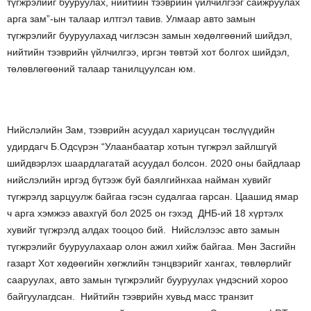
түгжрэлийг бууруулах, нийтийн тээврийн үйлчилгээг сайжруулах
арга зам”-ын талаар илтгэл тавив. Улмаар авто замын
түгжрэлийг бууруулахад чиглэсэн замын хөдөлгөөний шийдэл,
нийтийн тээврийн үйлчилгээ, иргэн төвтэй хот болгох шийдэл,
төлөвлөгөөний талаар танилцуулсан юм.
Нийслэлийн Зам, тээврийн асуудал хариуцсан төслүүдийн
удирдагч Б.Одсүрэн “Улаанбаатар хотын түгжрэл зайлшгүй
шийдвэрлэх шаардлагатай асуудал болсон. 2020 оны байдлаар
нийслэлийн иргэд бүтээж буй баялгийнхаа найман хувийг
түгжрэлд зарцуулж байгаа гэсэн судалгаа гарсан. Цаашид ямар
ч арга хэмжээ авахгүй бол 2025 он гэхэд ДНБ-ий 18 хүртэлх
хувийг түгжрэлд алдах тооцоо бий. Нийслэлээс авто замын
түгжрэлийг бууруулахаар олон ажил хийж байгаа. Мөн Засгийн
газарт Хот хөдөөгийн хөгжлийн тэнцвэрийг хангах, төвлөрлийг
сааруулах, авто замын түгжрэлийг бууруулах үндэсний хороо
байгуулагдсан. Нийтийн тээврийн хувьд масс транзит