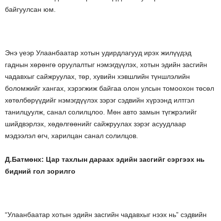
байгуулсан юм.
Энэ үеэр Улаанбаатар хотын удирдлагууд ирэх жилүүдэд
гаднын хөрөнгө оруулалтыг нэмэгдүүлэх, хотын эдийн засгийн
чадавхыг сайжруулах, төр, хувийн хэвшлийн түншлэлийн
боломжийг хангах, хэрэгжиж байгаа олон улсын томоохон төсөл
хөтөлбөрүүдийг нэмэгдүүлэх зэрэг сэдвийн хүрээнд илтгэл
танилцуулж, санал солилцлоо. Мөн авто замын түгжрэлийг
шийдвэрлэх, хөдөлгөөнийг сайжруулах зэрэг асуудлаар
мэдээлэл өгч, харилцан санал солилцов.
Д.Батмөнх: Цар тахлын дараах эдийн засгийг сэргээх нь
бидний гол зорилго
“Улаанбаатар хотын эдийн засгийн чадавхыг нээх нь” сэдвийн