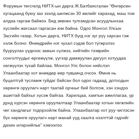
Форумын төгсгөлд НИТХ-ын дарга Ж.Батбаясгалан “Өнгөрсөн
хугацаанд буюу зах зээлд шилжсэн 30 жилийг харахад, маш том
алдаа гаргаж байжээ. Бид зөвхөн тулгамдсан асуудлынхаа
хүслийн жагсаал гаргасан юм байна. Одоо Монгол Улсын
Засгийн газар, Хотын дарга, НИТХ бүгд нэг зүг рүү харсан гэж
хэлж болно. Өнөөдрийн нэг чухал сэдэв бол түгжрэлээ
бууруулах үүднээс замын сүлжээ, нийтийн тээврийн
сонголтуудыг өргөжүүлж, үүгээр дамжуулан дагуул хотуудаа
хөгжүүлэх тухай байлаа. Монгол Улс болон нийслэл
Улаанбаатар хот өнөөдөр өөр түвшинд очсон. Өмнө нь
буцалтгүй тусламж гуйдаг байсан бол одоо гадаад, дотоодын
хөрөнгө оруулагч нарт таатай орчныг бий болгож, хэн хэндээ
ашигтай байхыг хүсэж байгаа. Харилцаа, хамтын ажиллагаа, үр
дүнд хүрсэн хөрөнгө оруулалтаар Улаанбаатар хотын хөгжлийн
чиг хандлагыг тодорхойлж байна. Улаанбаатар хот руу чиглэсэн
бүх хөрөнгө оруулагч нарт манай үүд хаалга нээлттэй гэдгийг
дахин илэрхийлье” хэмээлээ.