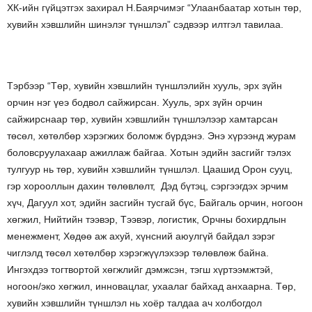
ХК-ийн гүйцэтгэх захирал Н.Баярчимэг “Улаанбаатар хотын төр,
хувийн хэвшлийн шинэлэг түншлэл” сэдвээр илтгэл тавилаа.
Тэрбээр “Төр, хувийн хэвшлийн түншлэлийн хууль, эрх зүйн
орчин нэг үеэ бодвол сайжирсан. Хууль, эрх зүйн орчин
сайжирснаар төр, хувийн хэвшлийн түншлэлээр хамтарсан
төсөл, хөтөлбөр хэрэгжих боломж бүрдэнэ. Энэ хүрээнд журам
боловсруулахаар ажиллаж байгаа. Хотын эдийн засгийг тэлэх
тулгуур нь төр, хувийн хэвшлийн түншлэл. Цаашид Орон сууц,
гэр хорооллын дахин төлөвлөлт, Дэд бүтэц, сэргээгдэх эрчим
хүч, Дагуул хот, эдийн засгийн тусгай бүс, Байгаль орчин, ногоон
хөгжил, Нийтийн тээвэр, Тээвэр, логистик, Орчны бохирдлын
менежмент, Хөдөө аж ахуй, хүнсний аюулгүй байдал зэрэг
чиглэлд төсөл хөтөлбөр хэрэгжүүлэхээр төлөвлөж байна.
Ингэхдээ тогтвортой хөгжлийг дэмжсэн, тэгш хүртээмжтэй,
ногоон/эко хөгжил, инновацлаг, ухаалаг байхад анхаарна. Төр,
хувийн хэвшлийн түншлэл нь хоёр талдаа ач холбогдол