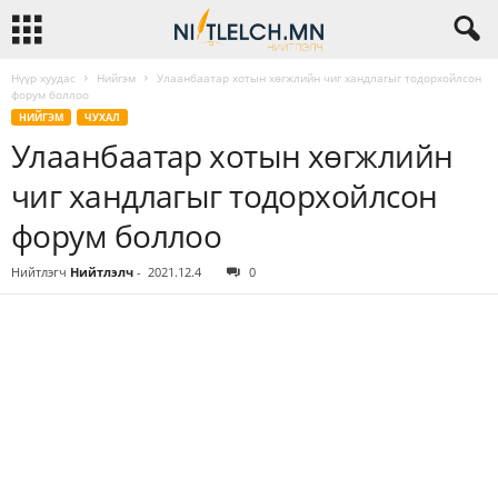
Нүүр хуудас
Нийгэм
Улаанбаатар хотын хөгжлийн чиг хандлагыг тодорхойлсон
форум боллоо
НИЙГЭМ
ЧУХАЛ
Улаанбаатар хотын хөгжлийн
чиг хандлагыг тодорхойлсон
форум боллоо
Нийтлэгч
Нийтлэлч
-
2021.12.4
0