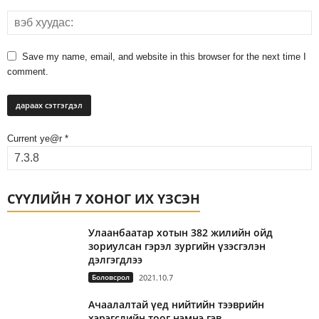
Save my name, email, and website in this browser for the next time I
comment.
Current ye@r
*
СҮҮЛИЙН 7 ХОНОГ ИХ ҮЗСЭН
Улаанбаатар хотын 382 жилийн ойд
зориулсан гэрэл зургийн үзэсгэлэн
дэлгэгдлээ
Боловсрол
2021.10.7
Ачаалалтай үед нийтийн тээврийн
хэрэгслийн тоог нэмнэ гэв