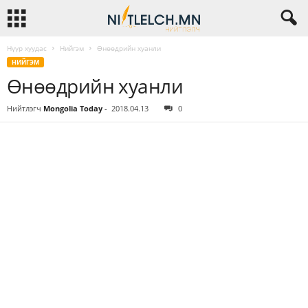
Нүүр хуудас
Нийгэм
Өнөөдрийн хуанли
НИЙГЭМ
Өнөөдрийн хуанли
Нийтлэгч
Mongolia Today
-
2018.04.13
0