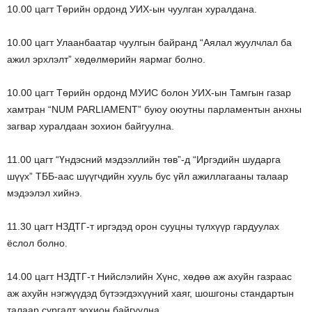
10.00 цагт Төрийн ордонд УИХ-ын чуулган хуралдана.
10.00 цагт Улаанбаатар чуулгын байранд “Аялал жуулчлал ба
ажил эрхлэлт” хөдөлмөрийн яармаг болно.
10.00 цагт Төрийн ордонд МУИС болон УИХ-ын Тамгын газар
хамтран “NUM PARLIAMENT” буюу оюутны парламентын анхны
загвар хуралдаан зохион байгуулна.
11.00 цагт “Үндэсний мэдээллийн төв”-д “Иргэдийн шударга
шүүх” ТББ-аас шүүгчдийн хууль бус үйл ажиллагааны талаар
мэдээлэл хийнэ.
11.30 цагт НЗДТГ-т иргэдэд орон сууцны түлхүүр гардуулах
ёслол болно.
14.00 цагт НЗДТГ-т Нийслэлийн Хүнс, хөдөө аж ахуйн газраас
аж ахуйн нэгжүүдэд бүтээгдэхүүний хаяг, шошгоны стандартын
талаар сургалт зохион байгуулна.