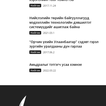
Нийгэм
2017.11.24
Нийслэлийн төрийн байгууллагууд
мэдээллийн технологийн дэвшилтэт
системүүдийг ашиглаж байна
Нийгэм
2021.03.1
“Орчин үеийн Улаанбаатар” сэдэвт гэрэл
зургийн уралдааны дүн гарлаа
Нийгэм
2017.06.2
Амьдралыг тэтгэгч усаа хэмнэе
Нийгэм
2022.03.22