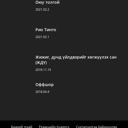
Оюу толгой
2021.02.2
Рио Тинто
2021.02.1
Жижиг, дунд үйлдвэрийг хөгжүүлэх сан
(ЖДҮ)
2018.11.19
Оффшор
2018.04.4
Бидний тухай
Редакцийн бодлого
Сурталчилгаа байршуулах