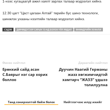
1-нээс хугацаагүй ажил хаялт зарлах талаар мэдээлэл хийнэ.
12.30 цагт “Цаст цагаан Алтай” төрийн бус шинэ технологи,
шинжлэх ухааны нээлтийн талаар мэдээлэл хийнэ.
СЭДЭВ
ДӨРӨВДҮГЭЭР САРЫН 13-НД БОЛОХ ҮЙЛ ЯВДАЛ
ӨНӨӨДРИЙН ХУАНЛИ
Өмнөх нийтлэл
Дараагийн нийтлэл
Ерөнхий сайд асан
Дуучин Наагий Германы
С.Баярыг нэг сар хорих
жазз хөгжимчидтэй
боллоо
хамтарч “ЖАЗЗ” үдшээ
толилуулна
Танд сонирхолтой байж болох
Нийтлэгчээс илүү ихийг