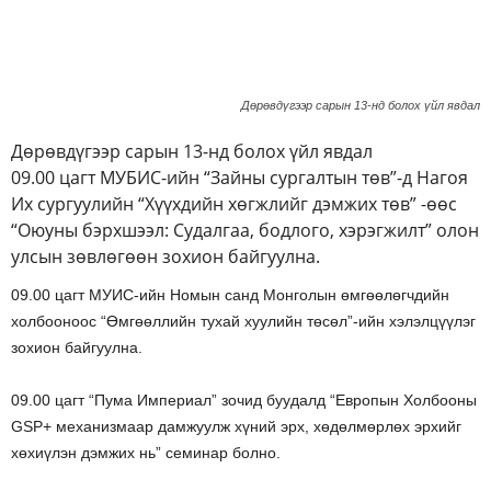
Дөрөвдүгээр сарын 13-нд болох үйл явдал
Дөрөвдүгээр сарын 13-нд болох үйл явдал
09.00 цагт МУБИС-ийн “Зайны сургалтын төв”-д Нагоя
Их сургуулийн “Хүүхдийн хөгжлийг дэмжих төв” -өөс
“Оюуны бэрхшээл: Судалгаа, бодлого, хэрэгжилт” олон
улсын зөвлөгөөн зохион байгуулна.
09.00 цагт МУИС-ийн Номын санд Монголын өмгөөлөгчдийн
холбооноос “Өмгөөллийн тухай хуулийн төсөл”-ийн хэлэлцүүлэг
зохион байгуулна.
09.00 цагт “Пума Империал” зочид буудалд “Европын Холбооны
GSP+ механизмаар дамжуулж хүний эрх, хөдөлмөрлөх эрхийг
хөхиүлэн дэмжих нь” семинар болно.