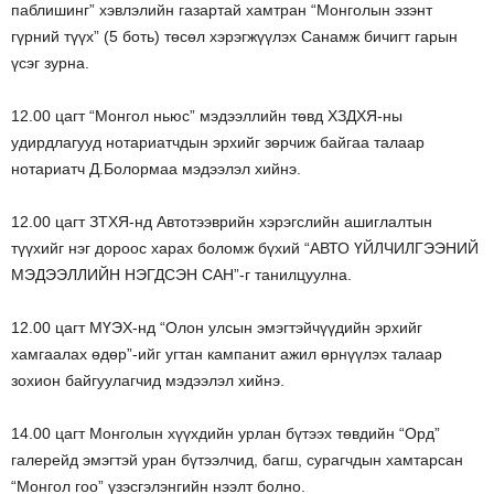
паблишинг” хэвлэлийн газартай хамтран “Монголын эзэнт
гүрний түүх” (5 боть) төсөл хэрэгжүүлэх Санамж бичигт гарын
үсэг зурна.
12.00 цагт “Монгол ньюс” мэдээллийн төвд ХЗДХЯ-ны
удирдлагууд нотариатчдын эрхийг зөрчиж байгаа талаар
нотариатч Д.Болормаа мэдээлэл хийнэ.
12.00 цагт ЗТХЯ-нд Автотээврийн хэрэгслийн ашиглалтын
түүхийг нэг дороос харах боломж бүхий “АВТО ҮЙЛЧИЛГЭЭНИЙ
МЭДЭЭЛЛИЙН НЭГДСЭН САН”-г танилцуулна.
12.00 цагт МҮЭХ-нд “Олон улсын эмэгтэйчүүдийн эрхийг
хамгаалах өдөр”-ийг угтан кампанит ажил өрнүүлэх талаар
зохион байгуулагчид мэдээлэл хийнэ.
14.00 цагт Монголын хүүхдийн урлан бүтээх төвдийн “Орд”
галерейд эмэгтэй уран бүтээлчид, багш, сурагчдын хамтарсан
“Монгол гоо” үзэсгэлэнгийн нээлт болно.