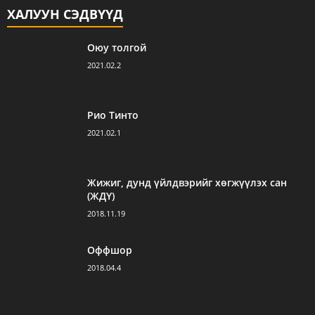
ХАЛУУН СЭДВҮҮД
Оюу толгой
2021.02.2
Рио Тинто
2021.02.1
Жижиг, дунд үйлдвэрийг хөгжүүлэх сан
(ЖДҮ)
2018.11.19
Оффшор
2018.04.4