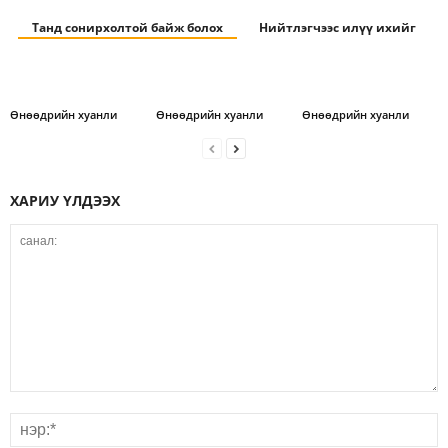
Танд сонирхолтой байж болох
Нийтлэгчээс илүү ихийг
Өнөөдрийн хуанли
Өнөөдрийн хуанли
Өнөөдрийн хуанли
ХАРИУ ҮЛДЭЭХ