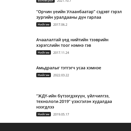
Боловсрол
2021.10.7
“Орчин үеийн Улаанбаатар” сэдэвт гэрэл
зургийн уралдааны дүн гарлаа
Нийгэм
2017.06.2
Ачаалалтай үед нийтийн тээврийн
хэрэгслийн тоог нэмнэ гэв
Нийгэм
2017.11.24
Амьдралыг тэтгэгч усаа хэмнэе
Нийгэм
2022.03.22
“ЖДҮ-ийн бүтээгдэхүүн, үйлчилгээ,
технологи-2019” үзэсгэлэн худалдаа
нээгдлээ
Нийгэм
2019.05.17