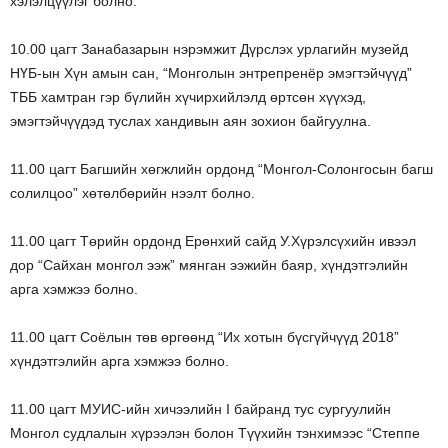
хэлэлцүүлэг болно.
10.00 цагт Занабазарын нэрэмжит Дүрслэх урлагийн музейд
НҮБ-ын Хүн амын сан, “Монголын энтрепренёр эмэгтэйчүүд”
ТББ хамтран гэр бүлийн хүчирхийлэлд өртсөн хүүхэд,
эмэгтэйчүүдэд туслах хандивын аян зохион байгуулна.
11.00 цагт Багшийн хөгжлийн ордонд “Монгол-Солонгосын багш
солилцоо” хөтөлбөрийн нээлт болно.
11.00 цагт Төрийн ордонд Ерөнхий сайд У.Хүрэлсүхийн ивээл
дор “Сайхан монгол ээж” мянган ээжийн баяр, хүндэтгэлийн
арга хэмжээ болно.
11.00 цагт Соёлын төв өргөөнд “Их хотын бүсгүйчүүд 2018”
хүндэтгэлийн арга хэмжээ болно.
11.00 цагт МУИС-ийн хичээлийн I байранд тус сургуулийн
Монгол судлалын хүрээлэн болон Түүхийн тэнхимээс “Степпе