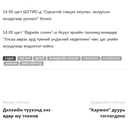
14.00 цагт ШУТИС-д “Сүрьетэй тэмцэх оюутан, залуусын
анхдугаар уулзалт” болно.
14.00 цагт “Өдрийн сонин”-ы Асуух эрхийн танхимд өнөөдөр
“Улсаа аврах ард түмний үндэсний хөдөлгөөн”-өөс цаг үеийн
асуудлаар мэдээлэл хийнэ.
СЭДЭВ
ГЭР БҮЛ
МУЗЕЙ
ӨНӨӨДРИЙН ХУАНЛИ
СОЛОНГОС
У.ХҮРЭЛСҮХ
ХУАНЛИ
ЭМЭГТЭЙЧҮҮД
Өмнөх нийтлэл
Дараагийн нийтлэл
Дэлхийн түүхэнд энэ
“Кармен” дуурь
өдөр юу тохиов
тоглогдоно