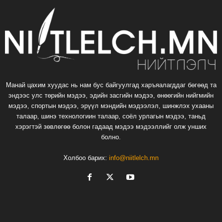
Манай цахим хуудас нь нам бус байгуулгад харъяалагддаг бөгөөд та
эндээс улс төрийн мэдээ, эдийн засгийн мэдээ, өнөөгийн нийгмийн
мэдээ, спортын мэдээ, эрүүл мэндийн мэдээлэл, шинжлэх ухааны
талаар, шинэ технологиин талаар, соёл урлагын мэдээ, таньд
хэрэгтэй зөвлөгөө болон гадаад мэдээ мэдээллийг олж унших
болно.
Холбоо барих:
info@niitlelch.mn