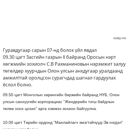
today.mn
Гуравдугаар сарын 07-нд болох үйл явдал
09.30 цагт Засгийн газрын II байранд Оросын нэрт
хөгжмийн зохиолч С.В Рахманиновын нэрэмжит залуу
төгөлдөр хуурчдын Олон улсын анхдугаар уралдаанд
амжилттай оролцсон сурагчдад шагнал гардуулах
ёслол болно.
09.50 цагт Монголын хөрөнгийн биржийн байранд НҮБ, Олон
улсын санхүүгийн корпорациас “Жендерийн тэгш байдлын
төлөө хонх цохих” арга хэмжээ зохион байгуулна.
10.00 цагт Төрийн ордонд “Манлайлагч эмэгтэйчүүд-Эв нэгдэл”