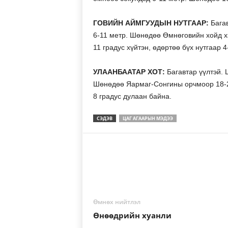
ГОВИЙН АЙМГУУДЫН НУТГААР:
Багав
6-11 метр. Шөнөдөө Өмнөговийн хойд хэс
11 градус хүйтэн, өдөртөө бүх нутгаар 4
УЛААНБААТАР ХОТ:
Багавтар үүлтэй. 
Шөнөдөө Яармаг-Сонгины орчмоор 18-20 
8 градус дулаан байна.
СЭДЭВ
ЦАГ АГААРЫН МЭДЭЭ
Өмнөх нийтлэл
Өнөөдрийн хуанли