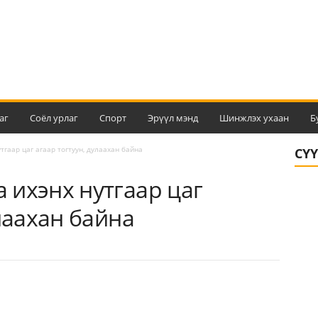
аг
Соёл урлаг
Спорт
Эрүүл мэнд
Шинжлэх ухаан
Б
гаар цаг агаар тогтуун, дулаахан байна
СҮ
 ихэнх нутгаар цаг
улаахан байна