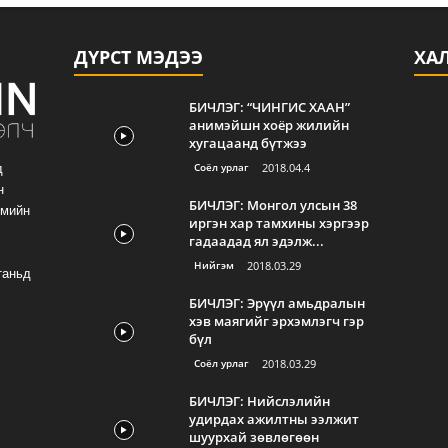
ДҮРСТ МЭДЭЭ
ХА
БИЧЛЭГ: “ЧИНГИС ХААН”
анимэйшн хоёр жилийн
хугацаанд бүтжээ
Соёл урлаг
2018.04.4
д
н
БИЧЛЭГ: Монгол улсын 38
гмийн
иргэн хар тамхины хэргээр
гадаадад ял эдэлж...
Нийгэм
2018.03.29
таньд
БИЧЛЭГ: Эрүүл амьдралын
хэв маягийг эрхэмлэгч гэр
бүл
Соёл урлаг
2018.03.29
БИЧЛЭГ: Нийслэлийн
удирдах ажилтны ээлжит
шуурхай зөвлөгөөн