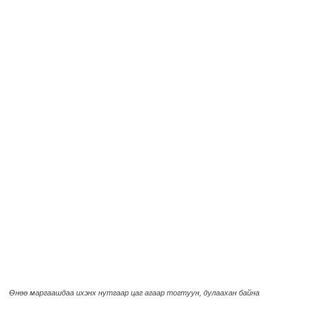
Өнөө маргаашдаа ихэнх нутгаар цаг агаар тогтуун, дулаахан байна