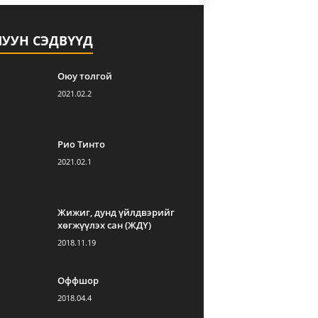
ЛУУН СЭДВҮҮД
Оюу толгой
2021.02.2
Рио Тинто
2021.02.1
Жижиг, дунд үйлдвэрийг
хөгжүүлэх сан (ЖДҮ)
2018.11.19
Оффшор
2018.04.4