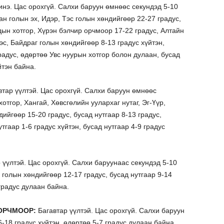
нэ. Цас орохгүй. Салхи баруун өмнөөс секундэд 5-10
н голын эх, Идэр, Тэс голын хөндийгөөр 22-27 градус,
дын хотгор, Хүрэн бэлчир орчмоор 17-22 градус, Алтайн
Тэс, Байдраг голын хөндийгөөр 8-13 градус хүйтэн,
радус, өдөртөө Увс нуурын хотгор болон дулаан, бусад
йтэн байна.
тар үүлтэй. Цас орохгүй. Салхи баруун өмнөөс
тгор, Хангай, Хөвсгөлийн уулархаг нутаг, Эг-Үүр,
ийгөөр 15-20 градус, бусад нутгаар 8-13 градус,
тгаар 1-6 градус хүйтэн, бусад нутгаар 4-9 градус
 үүлтэй. Цас орохгүй. Салхи баруунаас секундэд 5-10
 голын хөндийгөөр 12-17 градус, бусад нутгаар 9-14
 градус дулаан байна.
ОРЧМООР:
Багавтар үүлтэй. Цас орохгүй. Салхи баруун
-18 градус хүйтэн, өдөртөө 5-7 градус дулаан байна.