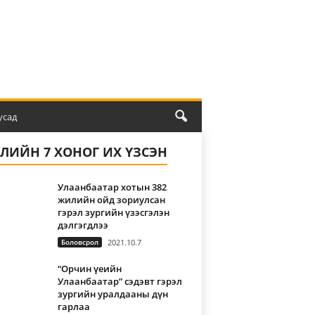
усад
ҮЛИЙН 7 ХОНОГ ИХ ҮЗСЭН
Улаанбаатар хотын 382
жилийн ойд зориулсан
гэрэл зургийн үзэсгэлэн
дэлгэгдлээ
Боловсрол
2021.10.7
“Орчин үеийн
Улаанбаатар” сэдэвт гэрэл
зургийн уралдааны дүн
гарлаа