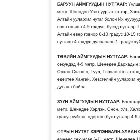
БАРУУН АЙМГУУДЫН НУТГААР:
Үүлши
метр. Шөнөдөө Увс нуурын хотгор, Завха
Алтайн уулархаг нутаг болон Их нууруу
өвөр говиор 4-9 градус, бусад нутгаар 
Алтайн өвөр говиор 8-13 градус 10-15 г
нутгаар 4 градус дулаанаас 1 градус хү
ТӨВИЙН АЙМГУУДЫН НУТГААР:
Багав
секундэд 4-9 метр. Шөнөдөө Дархадын хо
Орхон-Сэлэнгэ, Туул, Тэрэлж голын хөнд
өдөртөө Хангай, Хөвсгөлийн уулархаг ну
дулаан байна.­­­­­
ЗҮҮН АЙМГУУДЫН НУТГААР:
Багавтар
метр. Шөнөдөө Хэрлэн, Онон, Улз, Халх
градус хүйтэн, өдөртөө бүх нутгаар 4-9
О
ТРЫН НУТАГ ХЭРЛЭНБАЯН-УЛААН 
өмнөөс секундэд 6-11 метр. Шөнөдөө 16