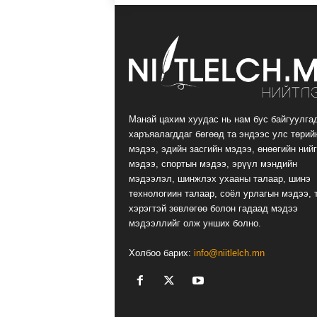
Манай цахим хуудас нь нам бус байгуулга
харъяалагддаг бөгөөд та эндээс улс төрий
мэдээ, эдийн засгийн мэдээ, өнөөгийн ний
мэдээ, спортын мэдээ, эрүүл мэндийн
мэдээлэл, шинжлэх ухааны талаар, шинэ
технологиин талаар, соёл урлагын мэдээ, 
хэрэгтэй зөвлөгөө болон гадаад мэдээ
мэдээллийг олж унших болно.
Холбоо барих:
info@niitlelch.mn