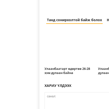
Танд сонирхолтой байж болох
Н
Улаанбаатарт өдөртөө 26-28
Улаанб
хэм дулаан байна
дулаан
ХАРИУ ҮЛДЭЭХ