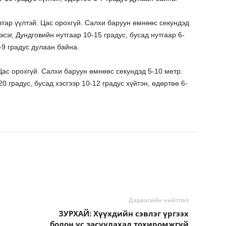
тар үүлтэй. Цас орохгүй. Салхи баруун өмнөөс секундэд
эг, Дундговийн нутгаар 10-15 градус, бусад нутгаар 6-
-9 градус дулаан байна.
Цас орохгүй. Салхи баруун өмнөөс секундэд 5-10 метр.
градус, бусад хэсгээр 10-12 градус хүйтэн, өдөртөө 6-
Дараагийн нийтлэл
ЗУРХАЙ: Хүүхдийн сэвлэг үргээх
болон үс засуулахад тохиромжгүй