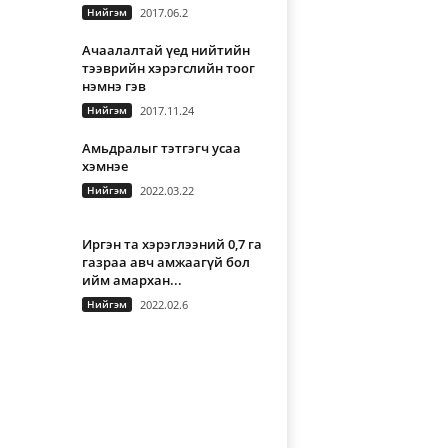
Нийгэм
2017.06.2
Ачаалалтай үед нийтийн
тээврийн хэрэгслийн тоог
нэмнэ гэв
Нийгэм
2017.11.24
Амьдралыг тэтгэгч усаа
хэмнэе
Нийгэм
2022.03.22
Иргэн та хэрэглээний 0,7 га
газраа авч амжаагүй бол
ийм амархан...
Нийгэм
2022.02.6