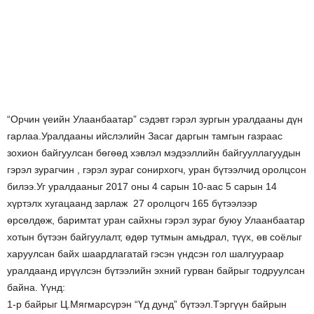
“Орчин үеийн Улаанбаатар” сэдэвт гэрэл зургын уралдааны дүн
гарлаа.Уралдааны ийслэлийн Засаг даргын тамгын газраас
зохион байгуулсан бөгөөд хэвлэл мэдээллийн байгууллагуудын
гэрэл зурагчин , гэрэл зураг сонирхогч, уран бүтээлчид оролцсон
билээ.Уг уралдааныг 2017 оны 4 сарын 10-аас 5 сарын 14
хүртэлх хугацаанд зарлаж 27 оролцогч 165 бүтээлээр
өрсөлдөж, баримтат уран сайхны гэрэл зураг буюу Улаанбаатар
хотын бүтээн байгуулалт, өдөр тутмын амьдрал, түүх, өв соёлыг
харуулсан байх шаардлагатай гэсэн үндсэн гол шалгуураар
уралдаанд ирүүлсэн бүтээлийн эхний гурван байрыг тодруулсан
байна. Үүнд:
1-р байрыг Ц.Мягмарсүрэн “Үд дунд” бүтээл.Тэргүүн байрын