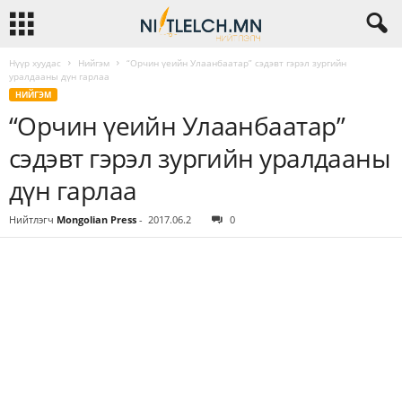
Нүүр хуудас
Нийгэм
“Орчин үеийн Улаанбаатар” сэдэвт гэрэл зургийн
уралдааны дүн гарлаа
НИЙГЭМ
“Орчин үеийн Улаанбаатар”
сэдэвт гэрэл зургийн уралдааны
дүн гарлаа
Нийтлэгч
Mongolian Press
-
2017.06.2
0