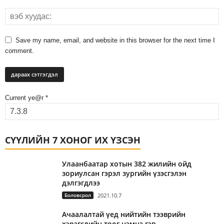
Save my name, email, and website in this browser for the next time I
comment.
Current ye@r
*
СҮҮЛИЙН 7 ХОНОГ ИХ ҮЗСЭН
Улаанбаатар хотын 382 жилийн ойд
зориулсан гэрэл зургийн үзэсгэлэн
дэлгэгдлээ
Боловсрол
2021.10.7
Ачаалалтай үед нийтийн тээврийн
хэрэгслийн тоог нэмнэ гэв