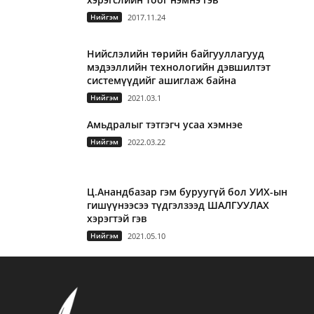
Нийгэм
2017.11.24
Нийслэлийн төрийн байгууллагууд
мэдээллийн технологийн дэвшилтэт
системүүдийг ашиглаж байна
Нийгэм
2021.03.1
Амьдралыг тэтгэгч усаа хэмнэе
Нийгэм
2022.03.22
Ц.Анандбазар гэм буруугүй бол УИХ-ын
гишүүнээсээ түдгэлзээд ШАЛГУУЛАХ
хэрэгтэй гэв
Нийгэм
2021.05.10