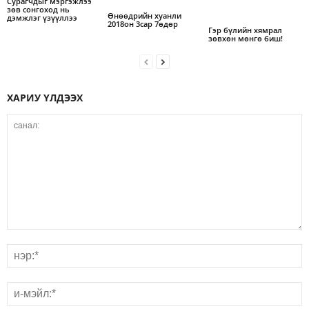
Сурагчдыг мэргэжлээ
зөв сонгоход нь
Өнөөдрийн хуанли
дэмжлэг үзүүллээ
2018он 3сар 7өдөр
Гэр бүлийн хямрал
зөвхөн мөнгө биш!
ХАРИУ ҮЛДЭЭХ