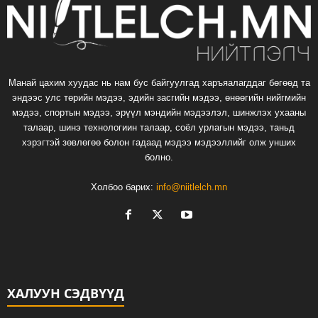
Манай цахим хуудас нь нам бус байгуулгад харъяалагддаг бөгөөд та
эндээс улс төрийн мэдээ, эдийн засгийн мэдээ, өнөөгийн нийгмийн
мэдээ, спортын мэдээ, эрүүл мэндийн мэдээлэл, шинжлэх ухааны
талаар, шинэ технологиин талаар, соёл урлагын мэдээ, таньд
хэрэгтэй зөвлөгөө болон гадаад мэдээ мэдээллийг олж унших
болно.
Холбоо барих:
info@niitlelch.mn
ХАЛУУН СЭДВҮҮД