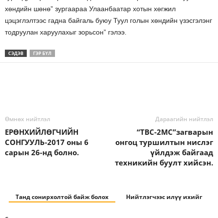
хөндийн шөнө” зургаараа Улаанбаатар хотын хөгжил
цэцэглэлтээс гадна байгаль буюу Туул голын хөндийн үзэсгэлэнг
тодруулан харуулахыг зорьсон” гэлээ.
СЭДЭВ
ГЭР БҮЛ
Өмнөх нийтлэл
Дараагийн нийтлэл
ЕРӨНХИЙЛӨГЧИЙН
“ТВС-2МС”загварын
СОНГУУЛЬ-2017 оны 6
онгоц туршилтын нислэг
сарын 26-нд болно.
үйлдэж байгаад
техникийн буулт хийсэн.
Танд сонирхолтой байж болох
Нийтлэгчээс илүү ихийг