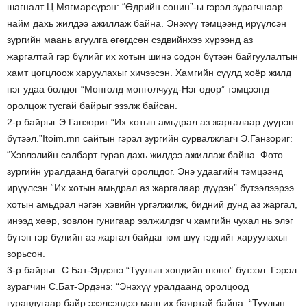
шагналт Ц.Мягмарсүрэн: “Өдрийн сонин”-ы гэрэл зурагчнаар
найм дахь жилдээ ажиллаж байна. Энэхүү тэмцээнд ирүүлсэн
зургийн маань агуулга өгөгдсөн сэдвийнхээ хүрээнд аз
жаргалтай гэр бүлийг их хотын шинэ содон бүтээн байгуулалтын
хамт цогцлоож харуулахыг хичээсэн. Хамгийн сүүлд хоёр жилд
нэг удаа болдог “Монголд монголчууд-Нэг өдөр” тэмцээнд
оролцож тусгай байрыг эзэлж байсан.
2-р байрыг Э.Ганзориг “Их хотын амьдрал аз жаргалаар дүүрэн
бүтээл.”Itoim.mn сайтын гэрэл зургийн сурвалжлагч Э.Ганзориг:
“Хэвлэлийн салбарт гурав дахь жилдээ ажиллаж байна. Фото
зургийн уралдаанд багагүй оролцдог. Энэ удаагийн тэмцээнд
ирүүлсэн “Их хотын амьдрал аз жаргалаар дүүрэн” бүтээлээрээ
хотын амьдрал нэгэн хэвийн үргэлжилж, бидний дунд аз жаргал,
инээд хөөр, зовлон гунигаар ээлжилдэг ч хамгийн чухал нь элэг
бүтэн гэр бүлийн аз жаргал байдаг юм шүү гэдгийг харуулахыг
зорьсон.
3-р байрыг С.Бат-Эрдэнэ “Туулын хөндийн шөнө” бүтээл. Гэрэл
зурагчин С.Бат-Эрдэнэ: “Энэхүү уралдаанд оролцоод
гуравдугаар байр эзэлсэндээ маш их баяртай байна. “Туулын