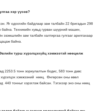
улгаа хэр үүсэв?
сэн. Яг одоогийн байдлаар зам талбайн 22 бригадын 298
 байна. Техникийн хувьд гурван шүүрний машин,
н эзэмшлийн зам талбайн халтиргаа гулгааг арилгахаар
 цацаж байна.
. Өвлийн турш хүрэлцэхүйц хэмжээтэй нөөцөлж
д 2253.5 тонн зориулалтын бодис, 583 тонн давс
ш хүрэлцэх хэмжээний нөөц. Өнгөрсөн оны өвөл
эд 440 тонныг хэрэглэж байсан. Тэгэхээр энэ оны нөөц
н төлөв байдлын талаар мэдээлэлтэй байгаа юу.