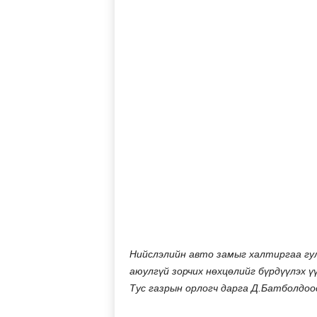
Нийслэлийн авто замыг халтиргаа гулг
аюулгүй зорчих нөхцөлийг бүрдүүлэх 
Тус газрын орлогч дарга Д.Батболдоо