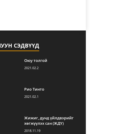
ЛУУН СЭДВҮҮД
Оюу толгой
2021.02.2
Рио Тинто
2021.02.1
Жижиг, дунд үйлдвэрийг
хөгжүүлэх сан (ЖДҮ)
2018.11.19