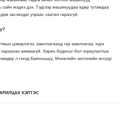
ь сайн мэднэ дээ. Тэдгээр машинуудаа өдөр тутамдаа
сдөө засчихдаг учраас саатал гарахгүй.
уу?
утмын цэвэрлэгээ, ажиллагаанд гар ажиллагаа, хүрз
ж хараахан амжаагүй. Харин бодисыг бол зориулалтын
өөдөр л гэхэд Баянхошуу, Монелийн чиглэлийн өгсүүр
АРИЛЦАХ ХЭЛТЭС