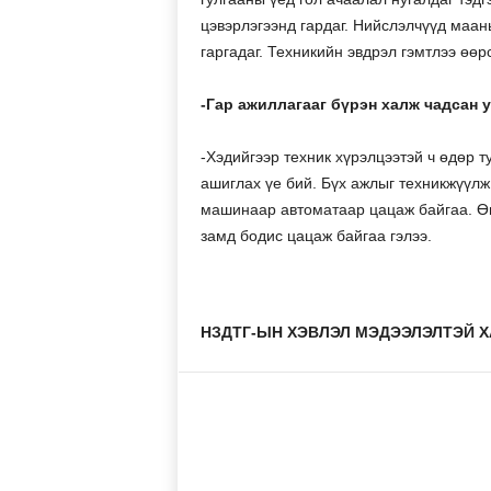
цэвэрлэгээнд гардаг. Нийслэлчүүд маан
гаргадаг. Техникийн эвдрэл гэмтлээ өөр
-Гар ажиллагааг бүрэн халж чадсан 
-Хэдийгээр техник хүрэлцээтэй ч өдөр т
ашиглах үе бий. Бүх ажлыг техникжүүл
машинаар автоматаар цацаж байгаа. Өн
замд бодис цацаж байгаа гэлээ.
НЗДТГ-ЫН ХЭВЛЭЛ МЭДЭЭЛЭЛТЭЙ Х