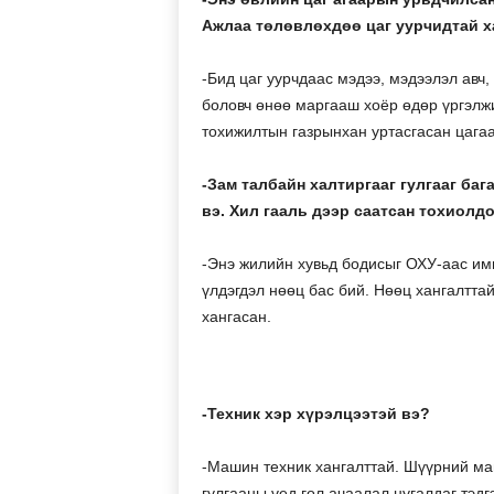
Ажлаа төлөвлөхдөө цаг уурчидтай х
-Бид цаг уурчдаас мэдээ, мэдээлэл авч
боловч өнөө маргааш хоёр өдөр үргэлжи
тохижилтын газрынхан уртасгасан цага
-Зам талбайн халтиргааг гулгааг ба
вэ. Хил гааль дээр саатсан тохиолд
-Энэ жилийн хувьд бодисыг ОХУ-аас и
үлдэгдэл нөөц бас бий. Нөөц хангалттай
хангасан.
-Техник хэр хүрэлцээтэй вэ?
-Машин техник хангалттай. Шүүрний ма
гулгааны үед гол ачаалал нугалдаг тэд