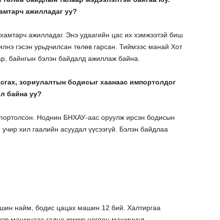
амтарч ажилладаг уу?
, хамтарч ажилладаг. Энэ удаагийн цас их хэмжээтэй биш
лнэ гэсэн урьдчилсан төлөв гарсан. Тиймээс манай Хот
ар, байнгын бэлэн байдалд ажиллаж байна.
гасгах, зориулалтын бодисыг хаанаас импортолдог
ол байна уу?
мпортолсон. Ноднин БНХАУ-аас оруулж ирсэн бодисын
 учир хил гаалийн асуудал үүсээгүй. Бэлэн байдлаа
шин найм, бодис цацах машин 12 бий. Халтиргаа
гээр машинаас гадна жижиг ногоон машинууд