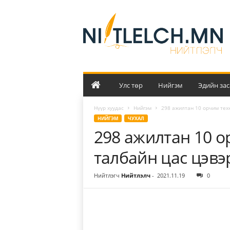
Н
и
й
т
л
э
л
ч
Улс төр
Нийгэм
Эдийн зас
Нүүр хуудас
Нийгэм
298 ажилтан 10 орчим тех
НИЙГЭМ
ЧУХАЛ
298 ажилтан 10 о
талбайн цас цэвэ
Нийтлэгч
Нийтлэлч
-
2021.11.19
0