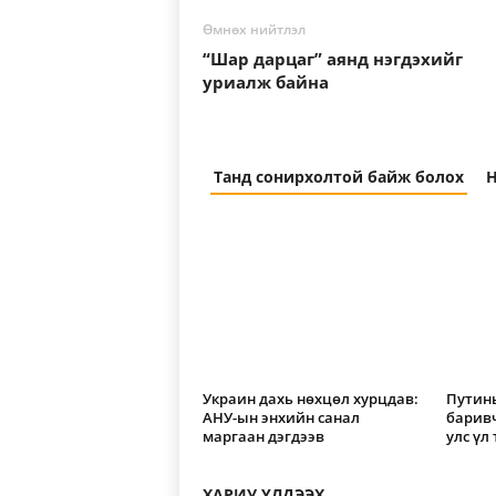
Өмнөх нийтлэл
“Шар дарцаг” аянд нэгдэхийг
уриалж байна
Танд сонирхолтой байж болох
Н
Украин дахь нөхцөл хурцдав:
Путины
АНУ-ын энхийн санал
барив
маргаан дэгдээв
улс үл
ХАРИУ ҮЛДЭЭХ