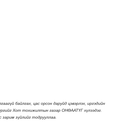
аагүй байлгах, цас орсон даруйд цэвэрлэх, иргэдийн
үүргийг Хот тохижилтын газар ОНӨААТҮГ хүлээдэг.
с зарим зүйлийг тодрууллаа.