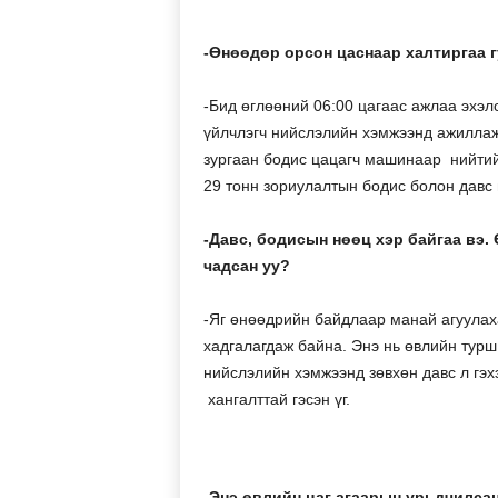
-Өнөөдөр орсон цаснаар халтиргаа г
-Бид өглөөний 06:00 цагаас ажлаа эхэл
үйлчлэгч нийслэлийн хэмжээнд ажиллаж
зургаан бодис цацагч машинаар нийтий
29 тонн зориулалтын бодис болон давс
-Давс, бодисын нөөц хэр байгаа вэ
чадсан уу?
-Яг өнөөдрийн байдлаар манай агуулаха
хадгалагдаж байна. Энэ нь өвлийн тур
нийслэлийн хэмжээнд зөвхөн давс л гэх
хангалттай гэсэн үг.
-Энэ өвлийн цаг агаарын урьдчилса