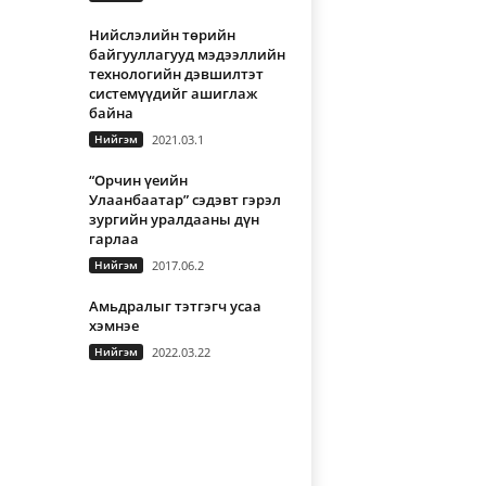
Нийслэлийн төрийн
байгууллагууд мэдээллийн
технологийн дэвшилтэт
системүүдийг ашиглаж
байна
Нийгэм
2021.03.1
“Орчин үеийн
Улаанбаатар” сэдэвт гэрэл
зургийн уралдааны дүн
гарлаа
Нийгэм
2017.06.2
Амьдралыг тэтгэгч усаа
хэмнэе
Нийгэм
2022.03.22