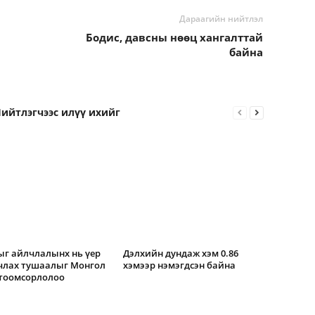
Дараагийн нийтлэл
Бодис, давсны нөөц хангалттай
байна
ийтлэгчээс илүү ихийг
г айлчлалынх нь үер
Дэлхийн дундаж хэм 0.86
члах тушаалыг Монгол
хэмээр нэмэгдсэн байна
 тоомсорлолоо