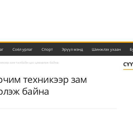
аг
Соёл урлаг
Спорт
Эрүүл мэнд
Шинжлэх ухаан
Б
никээр зам талбайн цас цэвэрлэж байна
СҮ
рчим техникээр зам
рлэж байна