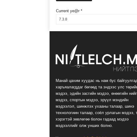
Current ye@r
*
Манай цахим хуудас нь нам бус байгуулга
харъяалагддаг бөгөөд та эндээс улс төрий
мэдээ, эдийн засгийн мэдээ, өнөөгийн ний
мэдээ, спортын мэдээ, эрүүл мэндийн
мэдээлэл, шинжлэх ухааны талаар, шинэ
технологиин талаар, соёл урлагын мэдээ, 
хэрэгтэй зөвлөгөө болон гадаад мэдээ
мэдээллийг олж унших болно.