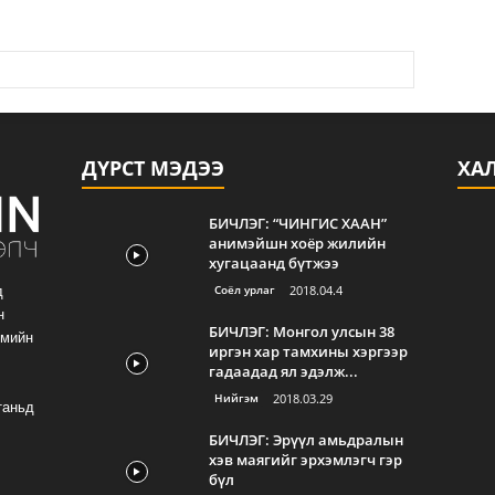
ДҮРСТ МЭДЭЭ
ХА
БИЧЛЭГ: “ЧИНГИС ХААН”
анимэйшн хоёр жилийн
хугацаанд бүтжээ
Соёл урлаг
2018.04.4
д
н
БИЧЛЭГ: Монгол улсын 38
гмийн
иргэн хар тамхины хэргээр
гадаадад ял эдэлж...
Нийгэм
2018.03.29
таньд
БИЧЛЭГ: Эрүүл амьдралын
хэв маягийг эрхэмлэгч гэр
бүл