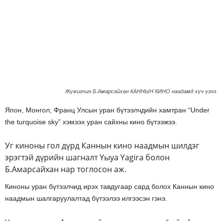
Жүжигчин Б.Амарсайхан КАННЫН КИНО наадамд хүч үзнэ
Япон, Монгол, Франц Улсын уран бүтээлчдийн хамтран “Under
the turquoise sky” хэмээх уран сайхны кино бүтээжээ.
Уг киноны гол дүрд Каннын кино наадмын шилдэг
эрэгтэй дүрийн шагналт Yыya Yagira болон
Б.Амарсайхан нар тоглосон аж.
Киноны уран бүтээлчид ирэх тавдугаар сард болох Каннын кино
наадмын шалгаруулалтад бүтээлээ илгээсэн гэнэ.