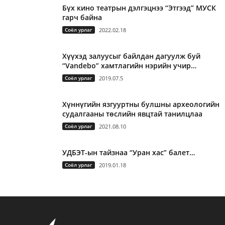
Бүх кино театрын дэлгэцнээ “Этгээд” МУСК
гарч байна
Соёл урлаг
2022.02.18
Хүүхэд залуусыг байлдан дагуулж буй
“Vandebo” хамтлагийн нэрийн учир…
Соёл урлаг
2019.07.5
Хүннүгийн язгууртны булшны археологийн
судалгааны төслийн явцтай танилцлаа
Соёл урлаг
2021.08.10
УДБЭТ-ын тайзнаа “Уран хас” балет…
Соёл урлаг
2019.01.18