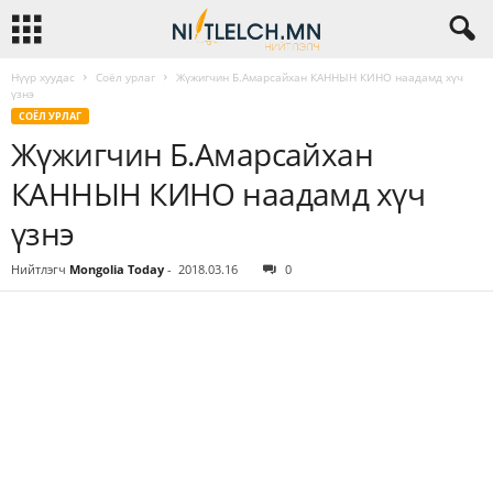
Нүүр хуудас
Соёл урлаг
Жүжигчин Б.Амарсайхан КАННЫН КИНО наадамд хүч
үзнэ
СОЁЛ УРЛАГ
Жүжигчин Б.Амарсайхан
КАННЫН КИНО наадамд хүч
үзнэ
Нийтлэгч
Mongolia Today
-
2018.03.16
0