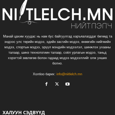
Манай цахим хуудас нь нам бус байгуулгад харъяалагддаг бөгөөд та
эндээс улс төрийн мэдээ, эдийн засгийн мэдээ, өнөөгийн нийгмийн
мэдээ, спортын мэдээ, эрүүл мэндийн мэдээлэл, шинжлэх ухааны
талаар, шинэ технологиин талаар, соёл урлагын мэдээ, таньд
хэрэгтэй зөвлөгөө болон гадаад мэдээ мэдээллийг олж унших
болно.
Холбоо барих:
info@niitlelch.mn
ХАЛУУН СЭДВҮҮД