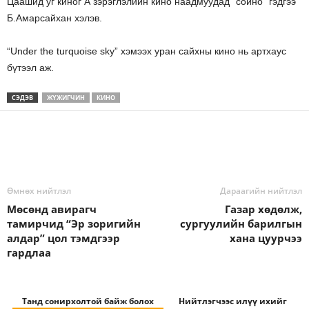
Цаашид уг киног А зэрэглэлийн кино наадмуудад “сойно” гэдгээ
Б.Амарсайхан хэлэв.
“Under the turquoise sky” хэмээх уран сайхны кино нь артхаус
бүтээл аж.
СЭДЭВ
ЖҮЖИГЧИН
КИНО
Өмнөх нийтлэл
Дараагийн нийтлэл
Мөсөнд авирагч
Газар хөдөлж,
тамирчид “Эр зоригийн
сургуулийн барилгын
алдар” цол тэмдгээр
хана цуурчээ
гардлаа
Танд сонирхолтой байж болох
Нийтлэгчээс илүү ихийг