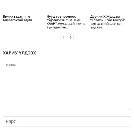
Бичих гэдэг яг л
Нууц товчооноос
Дуучин Х.Жулдыз
бясалгахтай адил…
сэдэвлэсэн “ЧИНГИС
“Казахын гоо бүсгүй”
ХААН” хүүхэлдэйн кино
тэмцээний шилдэгт
тун удахгүй…
үлджээ
ХАРИУ ҮЛДЭЭХ