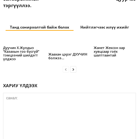
тэргүүллээ.
Танд сонирхолтой байж болох
Нийтлэгчээс илүү ихийг
Дуучин Х.Жулдыз
Жанет Жексон хар
“Казахын гоо бүсгүй”
хувцсаар гоёх
Жаахан цэрэг ДУУЧИН
тэмцээний шилдэгт
шалтгаантай
болжээ…
үлджээ
ХАРИУ ҮЛДЭЭХ