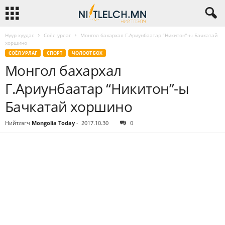
Нүүр хуудас
Соёл урлаг
Монгол бахархал Г.Ариунбаатар “Никитон”-ы Бачкатай
хоршино
СОЁЛ УРЛАГ
СПОРТ
ЧӨЛӨӨТ БӨХ
Монгол бахархал
Г.Ариунбаатар “Никитон”-ы
Бачкатай хоршино
Нийтлэгч
Mongolia Today
-
2017.10.30
0