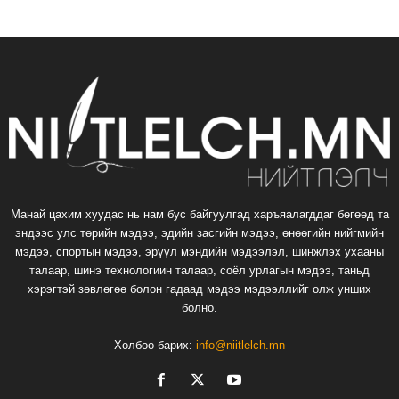
Манай цахим хуудас нь нам бус байгуулгад харъяалагддаг бөгөөд та
эндээс улс төрийн мэдээ, эдийн засгийн мэдээ, өнөөгийн нийгмийн
мэдээ, спортын мэдээ, эрүүл мэндийн мэдээлэл, шинжлэх ухааны
талаар, шинэ технологиин талаар, соёл урлагын мэдээ, таньд
хэрэгтэй зөвлөгөө болон гадаад мэдээ мэдээллийг олж унших
болно.
Холбоо барих:
info@niitlelch.mn