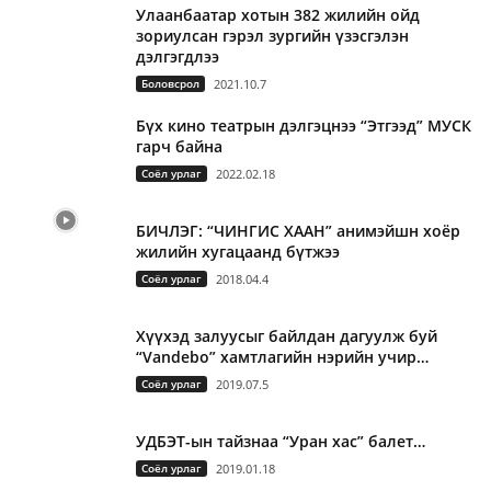
Улаанбаатар хотын 382 жилийн ойд
зориулсан гэрэл зургийн үзэсгэлэн
дэлгэгдлээ
Боловсрол
2021.10.7
Бүх кино театрын дэлгэцнээ “Этгээд” МУСК
гарч байна
Соёл урлаг
2022.02.18
БИЧЛЭГ: “ЧИНГИС ХААН” анимэйшн хоёр
жилийн хугацаанд бүтжээ
Соёл урлаг
2018.04.4
Хүүхэд залуусыг байлдан дагуулж буй
“Vandebo” хамтлагийн нэрийн учир…
Соёл урлаг
2019.07.5
УДБЭТ-ын тайзнаа “Уран хас” балет…
Соёл урлаг
2019.01.18