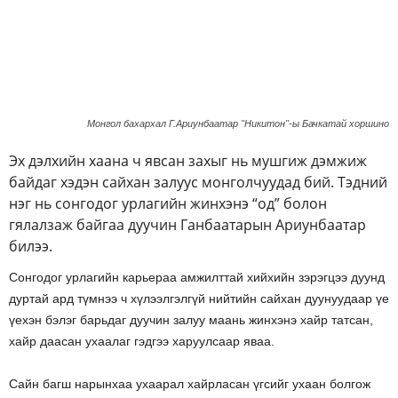
Монгол бахархал Г.Ариунбаатар "Никитон"-ы Бачкатай хоршино
Эх дэлхийн хаана ч явсан захыг нь мушгиж дэмжиж
байдаг хэдэн сайхан залуус монголчуудад бий. Тэдний
нэг нь сонгодог урлагийн жинхэнэ “од” болон
гялалзаж байгаа дуучин Ганбаатарын Ариунбаатар
билээ.
Сонгодог урлагийн карьераа амжилттай хийхийн зэрэгцээ дуунд
дуртай ард түмнээ ч хүлээлгэлгүй нийтийн сайхан дуунуудаар үе
үехэн бэлэг барьдаг дуучин залуу маань жинхэнэ хайр татсан,
хайр даасан ухаалаг гэдгээ харуулсаар яваа.
Сайн багш нарынхаа ухаарал хайрласан үгсийг ухаан болгож