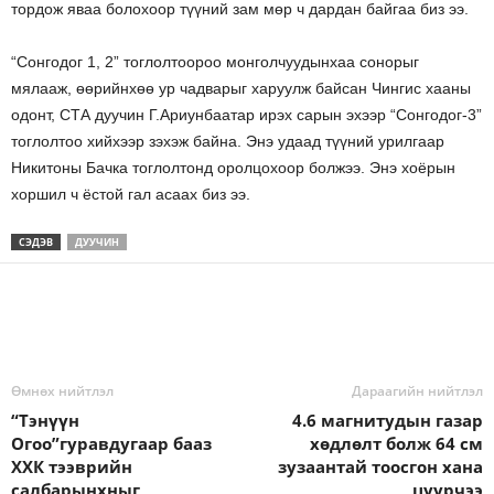
тордож яваа болохоор түүний зам мөр ч дардан байгаа биз ээ.
“Сонгодог 1, 2” тоглолтоороо монголчуудынхаа сонорыг
мялааж, өөрийнхөө ур чадварыг харуулж байсан Чингис хааны
одонт, СТА дуучин Г.Ариунбаатар ирэх сарын эхээр “Сонгодог-3”
тоглолтоо хийхээр зэхэж байна. Энэ удаад түүний урилгаар
Никитоны Бачка тоглолтонд оролцохоор болжээ. Энэ хоёрын
хоршил ч ёстой гал асаах биз ээ.
СЭДЭВ
ДУУЧИН
Өмнөх нийтлэл
Дараагийн нийтлэл
“Тэнүүн
4.6 магнитудын газар
Огоо”гуравдугаар бааз
хөдлөлт болж 64 см
ХХК тээврийн
зузаантай тоосгон хана
салбарынхныг
цуурчээ