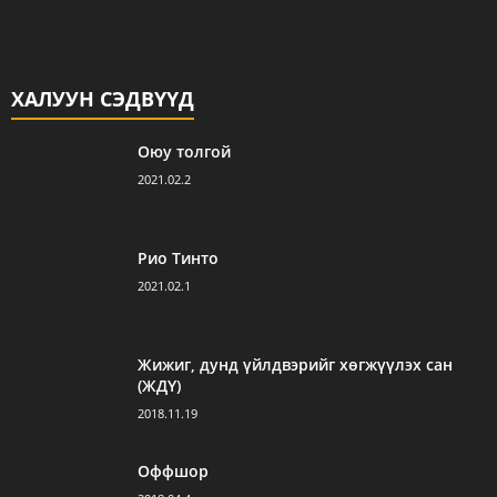
ХАЛУУН СЭДВҮҮД
Оюу толгой
2021.02.2
Рио Тинто
2021.02.1
Жижиг, дунд үйлдвэрийг хөгжүүлэх сан
(ЖДҮ)
2018.11.19
Оффшор