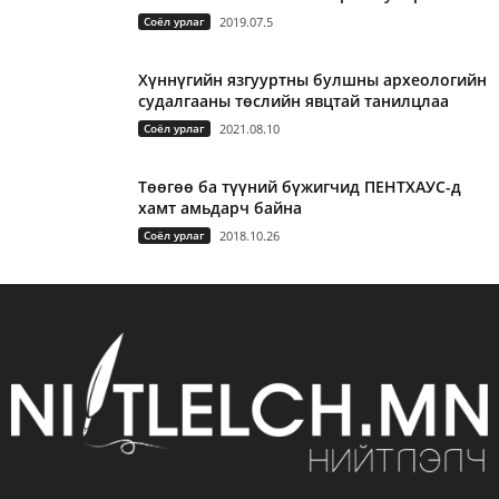
Соёл урлаг
2019.07.5
Хүннүгийн язгууртны булшны археологийн
судалгааны төслийн явцтай танилцлаа
Соёл урлаг
2021.08.10
Төөгөө ба түүний бүжигчид ПЕНТХАУС-д
хамт амьдарч байна
Соёл урлаг
2018.10.26