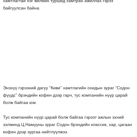
хамтлагтай нэг жилийн туршид хамтран ажиллах гэрээ
байгуулсан байна.
Энэхүү гэрээний дагуу “Киви” хамтлагийн охидын зураг “Содон
фүүдс” брэндийн кофен дээр гарч, тус компанийн нүүр царай
болж байгаа юм.
Тус компанийн нүүр царай болж байгаа гэрээт ажлын эхний
ээлжинд Ц.Намууны зураг Содон брэндийн классик, хар, цагаан
кофен дээр зургаа нийтлүүлжээ.