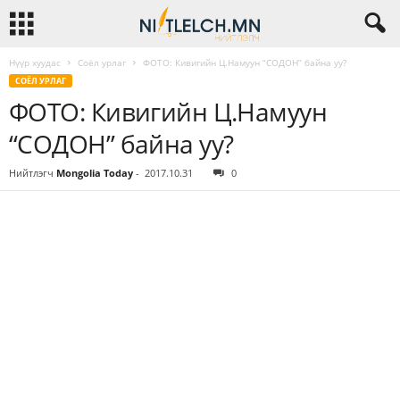
Нүүр хуудас
Соёл урлаг
ФОТО: Кивигийн Ц.Намуун “СОДОН” байна уу?
СОЁЛ УРЛАГ
ФОТО: Кивигийн Ц.Намуун
“СОДОН” байна уу?
Нийтлэгч
Mongolia Today
-
2017.10.31
0