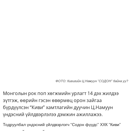
ФОТО: Кивигийн Ц.Намуун "СОДОН" байна уу?
Монголын рок поп хөгжмийн урлагт 14 дэх жилдээ
зүтгэж, өөрийн гэсэн өвөрмөц орон зайгаа
бүрдүүлсэн “Киви” хамтлагийн дуучин Ц.Намуун
үндэсний үйлдвэрлэлээ дэмжин ажиллажээ.
Тодруулбал үндэсний үйлдвэрлэгч “Содон фүүдс” ХХК “Киви”