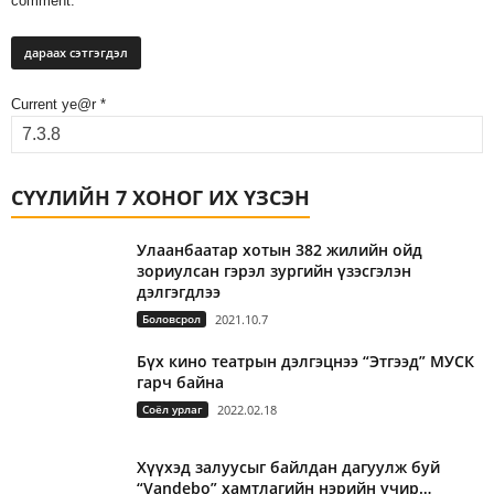
comment.
Current ye@r
*
СҮҮЛИЙН 7 ХОНОГ ИХ ҮЗСЭН
Улаанбаатар хотын 382 жилийн ойд
зориулсан гэрэл зургийн үзэсгэлэн
дэлгэгдлээ
Боловсрол
2021.10.7
Бүх кино театрын дэлгэцнээ “Этгээд” МУСК
гарч байна
Соёл урлаг
2022.02.18
Хүүхэд залуусыг байлдан дагуулж буй
“Vandebo” хамтлагийн нэрийн учир…