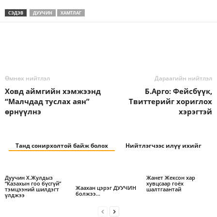
СЭДЭВ
ДУУЧИН
ХАМТЛАГ
Өмнөх нийтлэл
Дараагийн нийтлэл
Ховд аймгийн хэмжээнд
Б.Арго: Фейсбүүк,
“Малчдад туслах аян”
Твиттерийг хориглох
өрнүүлнэ
хэрэгтэй
Танд сонирхолтой байж болох
Нийтлэгчээс илүү ихийг
Дуучин Х.Жулдыз
Жанет Жексон хар
“Казахын гоо бүсгүй”
хувцсаар гоёх
Жаахан цэрэг ДУУЧИН
тэмцээний шилдэгт
шалтгаантай
болжээ…
үлджээ