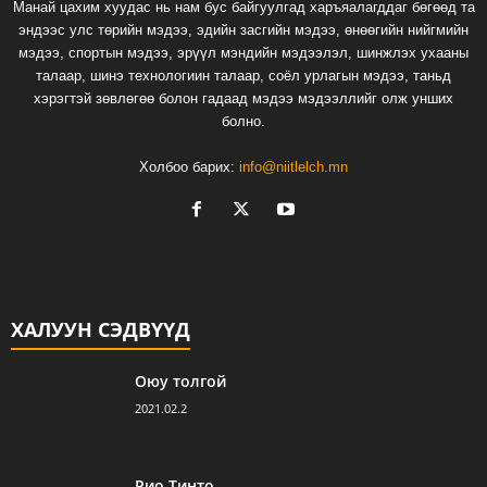
Манай цахим хуудас нь нам бус байгуулгад харъяалагддаг бөгөөд та
эндээс улс төрийн мэдээ, эдийн засгийн мэдээ, өнөөгийн нийгмийн
мэдээ, спортын мэдээ, эрүүл мэндийн мэдээлэл, шинжлэх ухааны
талаар, шинэ технологиин талаар, соёл урлагын мэдээ, таньд
хэрэгтэй зөвлөгөө болон гадаад мэдээ мэдээллийг олж унших
болно.
Холбоо барих:
info@niitlelch.mn
ХАЛУУН СЭДВҮҮД
Оюу толгой
2021.02.2
Рио Тинто