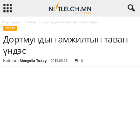
Нүүр хуудас
Спорт
Дортмундын амжилтын таван үндэс
СПОРТ
Дортмундын амжилтын таван
үндэс
Нийтлэгч
Mongolia Today
-
2019.03.26
0