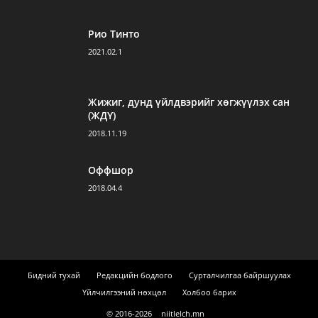
Рио Тинто
2021.02.1
Жижиг, дунд үйлдвэрийг хөгжүүлэх сан
(ЖДҮ)
2018.11.19
Оффшор
2018.04.4
Бидний тухай
Редакцийн бодлого
Сурталчилгаа байршуулах
Үйлчилгээний нөхцөл
Холбоо барих
© 2016-
2026
niitlelch.mn