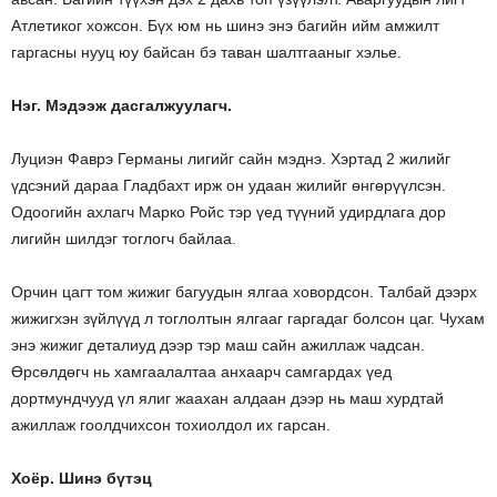
Атлетиког хожсон. Бүх юм нь шинэ энэ багийн ийм амжилт
гаргасны нууц юу байсан бэ таван шалтгааныг хэлье.
Нэг. Мэдээж дасгалжуулагч.
Луциэн Фаврэ Германы лигийг сайн мэднэ. Хэртад 2 жилийг
үдсэний дараа Гладбахт ирж он удаан жилийг өнгөрүүлсэн.
Одоогийн ахлагч Марко Ройс тэр үед түүний удирдлага дор
лигийн шилдэг тоглогч байлаа.
Орчин цагт том жижиг багуудын ялгаа ховордсон. Талбай дээрх
жижигхэн зүйлүүд л тоглолтын ялгааг гаргадаг болсон цаг. Чухам
энэ жижиг деталиуд дээр тэр маш сайн ажиллаж чадсан.
Өрсөлдөгч нь хамгаалалтаа анхаарч самгардах үед
дортмундчууд үл ялиг жаахан алдаан дээр нь маш хурдтай
ажиллаж гоолдчихсон тохиолдол их гарсан.
Хоёр. Шинэ бүтэц