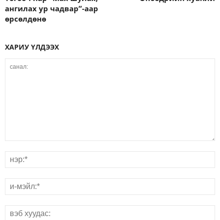
ангилах ур чадвар”-аар
өрсөлдөнө
ХАРИУ ҮЛДЭЭХ