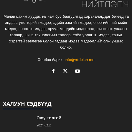
Манай цахим хуудас нь нам бус байгуулгад харъяалагддаг бөгөөд та
эндээс улс төрийн мэдээ, эдийн засгийн мэдээ, өнөөгийн нийгмийн
мэдээ, спортын мэдээ, эрүүл мэндийн мэдээлэл, шинжлэх ухааны
талаар, шинэ технологиин талаар, соёл урлагын мэдээ, таньд
хэрэгтэй зөвлөгөө болон гадаад мэдээ мэдээллийг олж унших
болно.
Холбоо барих:
info@niitlelch.mn
ХАЛУУН СЭДВҮҮД
Оюу толгой
2021.02.2