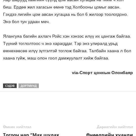
биш. Ердөө жил хагасын өмнө тэд Холбооны цомыг авсан.
Гэхдээ лигийн цом авсан хугацаа нь бол 6 жилээр тоологдоно.
Энэ бол тун удаан мөч.
Ялангуяа багийн ахлагч Ройс хэн хэнээс илүү их цангаж байгаа.
Түүний тоглолтоос ч энэ харагддаг. Тэр энэ улиралд урьд
өмнөхөөсөө илүү зүтгэлтэй тоглож байгаа. Талбайн хаана л бол
хаана гүйж, маш олон гоол дамжуулалт хийж байгаа.
via-Спорт цонхын Олонбаяр
СЭДЭВ
ДОРТМУНД
Өмнөх нийтлэл
Дараагийн нийтлэл
Тогооч нар “Мах шулах,
Өнөөдрийн хуанли