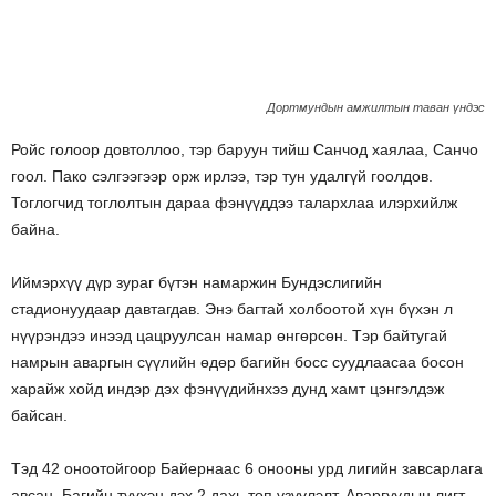
Дортмундын амжилтын таван үндэс
Ройс голоор довтоллоо, тэр баруун тийш Санчод хаялаа, Санчо
гоол. Пако сэлгээгээр орж ирлээ, тэр тун удалгүй гоолдов.
Тоглогчид тоглолтын дараа фэнүүддээ талархлаа илэрхийлж
байна.
Иймэрхүү дүр зураг бүтэн намаржин Бундэслигийн
стадионуудаар давтагдав. Энэ багтай холбоотой хүн бүхэн л
нүүрэндээ инээд цацруулсан намар өнгөрсөн. Тэр байтугай
намрын аваргын сүүлийн өдөр багийн босс суудлаасаа босон
харайж хойд индэр дэх фэнүүдийнхээ дунд хамт цэнгэлдэж
байсан.
Тэд 42 оноотойгоор Байернаас 6 онооны урд лигийн завсарлага
авсан. Багийн түүхэн дэх 2 дахь топ үзүүлэлт. Аваргуудын лигт