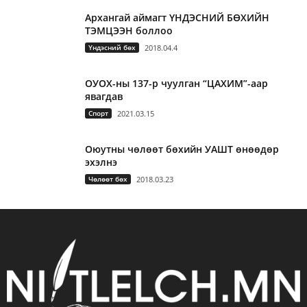
Архангай аймагт ҮНДЭСНИЙ БӨХИЙН
ТЭМЦЭЭН боллоо
Үндэсний бөх
2018.04.4
ОУОХ-ны 137-р чуулган “ЦАХИМ”-аар
явагдав
Спорт
2021.03.15
Оюутны чөлөөт бөхийн УАШТ өнөөдөр
эхэлнэ
Чөлөөт бөх
2018.03.23