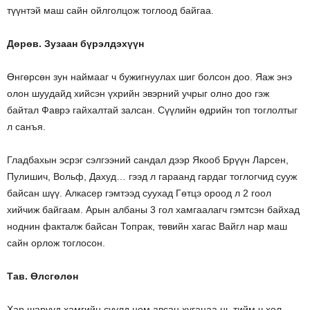
түүнтэй маш сайн ойлголцож тоглоод байгаа.
Дөрөв. Зузаан бүрэлдэхүүн
Өнгөрсөн зун наймааг ч бужигнуулах шиг болсон доо. Яаж энэ
олон шуудайд хийсэн үхрийн эвэрний учрыг олно доо гэж
байтал Фаврэ гайхалтай залсан. Сүүлийн өдрийн топ тоглолтыг
л санъя.
Гладбахын эсрэг сэлгээний сандал дээр Якооб Брүүн Ларсен,
Пулишич, Вольф, Дахуд… гээд л гараанд гардаг тоглогчид сууж
байсан шүү. Алкасер гэмтээд суухад Гөтцэ ороод л 2 гоол
хийчиж байгаам. Арын албаны 3 гол хамгаалагч гэмтсэн байхад
ноднин факталж байсан Топрак, төвийн хагас Вайгл нар маш
сайн орлож тоглосон.
Тав. Өлсгөлөн
Хар шарууд хамгийн сүүлд цом авсан хугацаа нь тийм ч хол