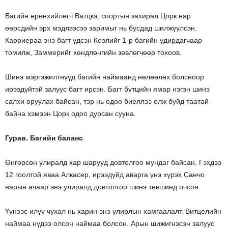
Багийн ерөнхийлөгч Ватцкэ, спортын захирал Цорк нар
өөрсдийн эрх мэдлээсээ заримыг нь бусдад шилжүүлсэн.
Карриераа энэ багт үдсэн Кеэлийг 1-р багийн удирдагчаар
томилж, Заммерийг хөндлөнгийн зөвлөгчөөр тохоов.
Шинэ мэргэжилтнүүд багийн наймаанд нөлөөлөх болсноор
ирээдүйтэй залуус багт ирсэн. Багт бүтцийн ямар нэгэн шинэ
салхи оруулах байсан, тэр нь одоо биеллээ олж буйд таатай
байна хэмээн Цорк одоо дурсан сууна.
Гурав. Багийн баланс
Өнгөрсөн улиралд хар шарууд довтолгоо мундаг байсан. Гэхдээ
12 гоолтой яваа Алкасер, ирээдүйд аварга үнэ хүрэх Санчо
нарын ачаар энэ улиралд довтолгоо шинэ төвшинд очсон.
Үүнээс илүү чухал нь харин энэ улирлын хамгаалалт. Витцелийн
наймаа нүдээ олсон наймаа болсон. Арын шижигнэсэн залуус