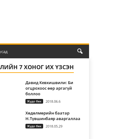
усад
ҮЛИЙН 7 ХОНОГ ИХ ҮЗСЭН
Давид Кевхишвили: Би
огцрохоос өөр аргагүй
боллоо
Жудо бөх
2018.06.6
Хөдөлмөрийн баатар
Н.Түвшинбаяр аваргаллаа
Жудо бөх
2018.05.29