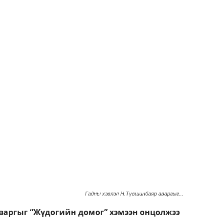
Гадны хэвлэл Н.Түвшинбаяр аваргыг...
варгыг “Жүдогийн домог” хэмээн онцолжээ