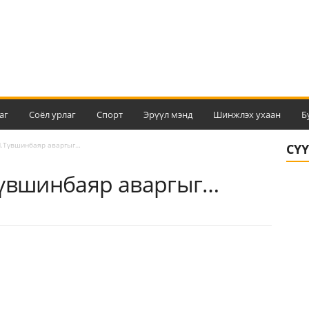
аг
Соёл урлаг
Спорт
Эрүүл мэнд
Шинжлэх ухаан
Б
Н.Түвшинбаяр аваргыг…
СҮ
Түвшинбаяр аваргыг…