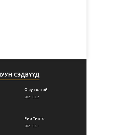
ЛУУН СЭДВҮҮД
Оюу толгой
2021.02.2
Рио Тинто
2021.02.1