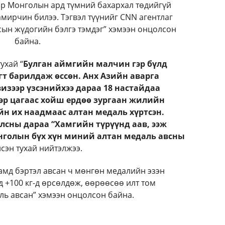
р Монголын ард түмний бахархал төдийгүй
амирчин билээ. Тэгвэл түүнийг CNN агентлаг
сын жүдогийн бэлгэ тэмдэг” хэмээн онцолсон
байна.
ухай “
Булган аймгийн малчин гэр бүлд
агт барилдаж өссөн. Анх Азийн аварга
изээр үзсэнийхээ дараа 18 настайдаа
Тэр цагаас хойш ердөө зургаан жилийн
н их наадмаас алтан медаль хүртсэн.
сны дараа “Хамгийн түрүүнд аав, ээж
нголын бүх хүн миний алтан медаль авсны
лсэн тухай нийтэлжээ.
мд бэртэл авсан ч мөнгөн медалийн эзэн
д +100 кг-д өрсөлдөж, өөрөөсөө илт том
ль авсан” хэмээн онцолсон байна.