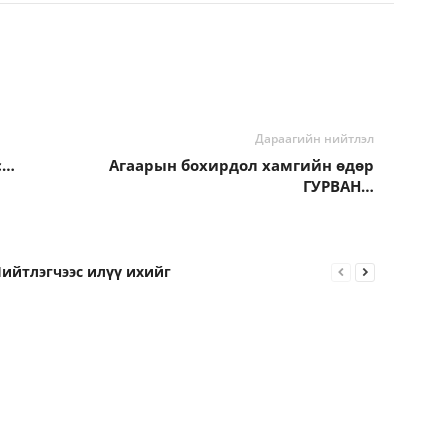
Дараагийн нийтлэл
с…
Агаарын бохирдол хамгийн өдөр
ГУРВАН…
ийтлэгчээс илүү ихийг