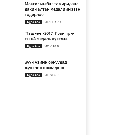
Монголын баг тамирчдаас
дахин алтан медалийн эзэн
тодорлоо
Жудо бөх
2021.03.29
“Ташкент-2017” Гран при-
гээс 3 медаль хүртлээ.
Жудо бөх
2017.10.8
Зүүн Азийн орнуудад
жүдочид өрсөлдөнө
Жудо бөх
2018.06.7