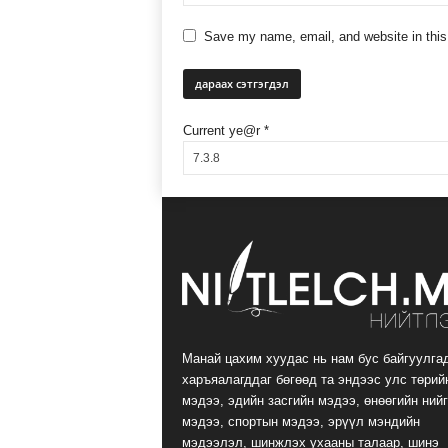
Save my name, email, and website in this
Current ye@r
*
Манай цахим хуудас нь нам бус байгуулга
харъяалагддаг бөгөөд та эндээс улс төрий
мэдээ, эдийн засгийн мэдээ, өнөөгийн ний
мэдээ, спортын мэдээ, эрүүл мэндийн
мэдээлэл, шинжлэх ухааны талаар, шинэ