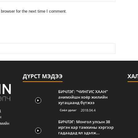
 browser for the next time I comment.
ДҮРСТ МЭДЭЭ
ХА
БИЧЛЭГ: “ЧИНГИС ХААН”
анимэйшн хоёр жилийн
хугацаанд бүтжээ
Соёл урлаг
2018.04.4
д
н
БИЧЛЭГ: Монгол улсын 38
гмийн
иргэн хар тамхины хэргээр
гадаадад ял эдэлж...