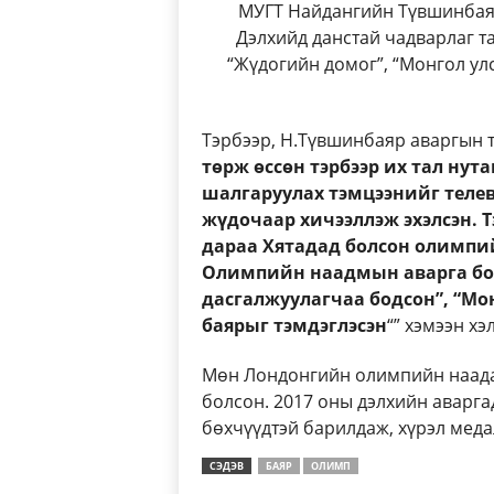
МУГТ Найдангийн Түвшинбая
Дэлхийд данстай чадварлаг т
“Жүдогийн домог”, “Монгол ул
Тэрбээр, Н.Түвшинбаяр аваргын т
төрж өссөн тэрбээр их тал нут
шалгаруулах тэмцээнийг телев
жүдочаар хичээллэж эхэлсэн. 
дараа Хятадад болсон олимпий
Олимпийн наадмын аварга бол
дасгалжуулагчаа бодсон”, “Мо
баярыг тэмдэглэсэн
“” хэмээн хэ
Мөн Лондонгийн олимпийн наада
болсон. 2017 оны дэлхийн аварга
бөхчүүдтэй барилдаж, хүрэл меда
СЭДЭВ
БАЯР
ОЛИМП