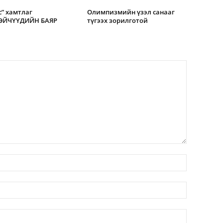
” хамтлаг
Олимпизмийн үзэл санааг
ЭЙЧҮҮДИЙН БАЯР
түгээх зорилготой