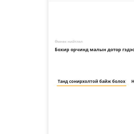
Өмнөх нийтлэл
Бохир орчинд малын дотор гэдэ
Танд сонирхолтой байж болох
Н