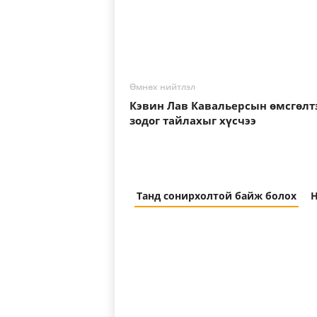
Өмнөх нийтлэл
Кэвин Лав Кавальерсын өмсгөлт
зодог тайлахыг хүсчээ
Танд сонирхолтой байж болох
Н