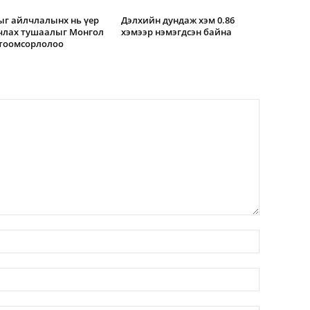
г айлчлалынх нь үер
Дэлхийн дундаж хэм 0.86
члах тушаалыг Монгол
хэмээр нэмэгдсэн байна
 тоомсорлолоо