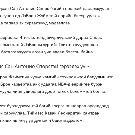
адсан Сан Антонио Спөрс багийн ерөнхий дасгалжуулагч
ох супер од ЛэБрон Жэймстэй өөрийн биеэр уулзаж,
аа талаар эх сурвалжууд мэдээллээ.
Уарриорст 4 тоглолтонд шүүрдүүлсний дараа Спөрс
н өмсгөлтэй ЛэБроны зургийг Твиттер хуудсандаа
 баталгаажуулж өгсөн үйл явдал болсон байна.
 Сан Антонио Спөрстэй гэрээлэх үү!~
Брон Жэймсийн хувьд хамгийн тохиромжтой багуудын нэг
Брон карьертаа анх удаагаа NBA-д өөрийгөө бүрэн
лжуулагчийн удирдлага доор тоглох боломжтой болно.
хэг бүрэлдэхүүнтэй багийн эсрэг ганцаараа өрсөлдөөд
ан харууллаа. Тиймээс Кавай Леонардтай хамтран
 хийх нь илүү үр дүнтэй ч байж мэдэх юм.