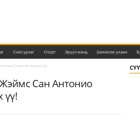
аг
Соёл урлаг
Спорт
Эрүүл мэнд
Шинжлэх ухаан
Б
Антонио Спөрстэй гэрээлэх үү!
СҮ
 Жэймс Сан Антонио
 үү!