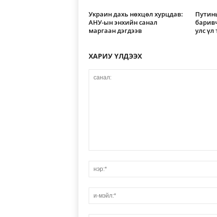
Украин дахь нөхцөл хурцдав:
Путины
АНУ-ын энхийн санал
барив
маргаан дэгдээв
улс үл
ХАРИУ ҮЛДЭЭХ