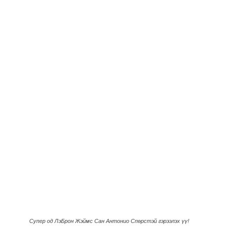
Супер од ЛэБрон Жэймс Сан Антонио Спөрстэй гэрээлэх үү!