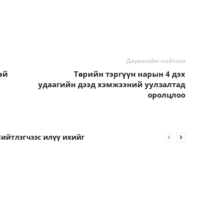
Дараагийн нийтлэл
эй
Төрийн тэргүүн нарын 4 дэх
удаагийн дээд хэмжээний уулзалтад
оролцлоо
ийтлэгчээс илүү ихийг