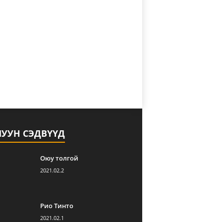
ЛУУН СЭДВҮҮД
Оюу толгой
2021.02.2
Рио Тинто
2021.02.1