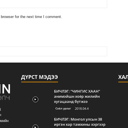
 browser for the next time I comment.
ДҮРСТ МЭДЭЭ
ХА
БИЧЛЭГ: “ЧИНГИС ХААН”
анимэйшн хоёр жилийн
хугацаанд бүтжээ
Соёл урлаг
2018.04.4
д
н
БИЧЛЭГ: Монгол улсын 38
гмийн
иргэн хар тамхины хэргээр