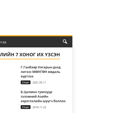
усад
ҮЛИЙН 7 ХОНОГ ИХ ҮЗСЭН
Г.Ганбаяр Унгарын дээд
лигээс МӨНГӨН медаль
хүртлээ
Спорт
2021.05.11
Б.Цолмон туялзуур
сэлэмний Азийн
зэрэглэлийн шүүгч боллоо
Спорт
2016.11.22