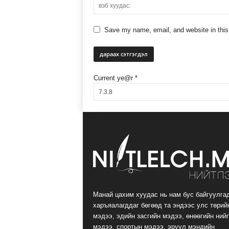
Save my name, email, and website in this
Current ye@r
*
Манай цахим хуудас нь нам бус байгуулга
харъяалагддаг бөгөөд та эндээс улс төрий
мэдээ, эдийн засгийн мэдээ, өнөөгийн ний
мэдээ, спортын мэдээ, эрүүл мэндийн