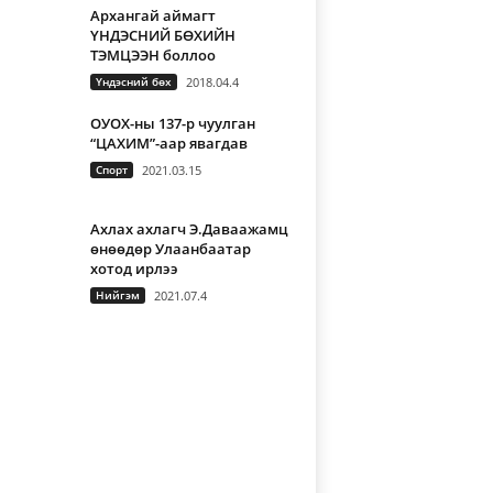
Архангай аймагт
ҮНДЭСНИЙ БӨХИЙН
ТЭМЦЭЭН боллоо
Үндэсний бөх
2018.04.4
ОУОХ-ны 137-р чуулган
“ЦАХИМ”-аар явагдав
Спорт
2021.03.15
Ахлах ахлагч Э.Даваажамц
өнөөдөр Улаанбаатар
хотод ирлээ
Нийгэм
2021.07.4