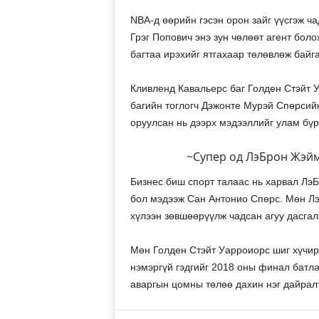
NBA-д өөрийн гэсэн орон зайг үүсгэж ч
Грэг Попович энэ зун чөлөөт агент бол
багтаа ирэхийг ятгахаар төлөвлөж байг
Кливленд Кавальерс баг Голден Стэйт 
багийн тоглогч Дэжонте Мурэй Спөрсий
оруулсан нь дээрх мэдээллийг улам бүр
~Супер од ЛэБрон Жэймс
Бизнес биш спорт талаас нь харвал Лэ
бол мэдээж Сан Антонио Спөрс. Мөн Лэ
хүлээн зөвшөөрүүлж чадсан агуу дасга
Мөн Голден Стэйт Уарроиорс шиг хүчир
нэмэргүй гэдгийг 2018 оны финал батл
аваргын цомны төлөө дахин нэг дайралт