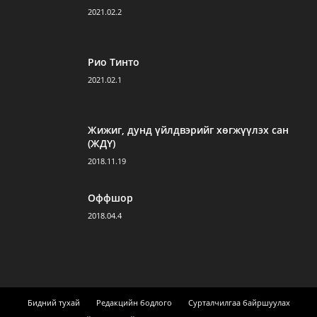
2021.02.2
Рио Тинто
2021.02.1
Жижиг, дунд үйлдвэрийг хөгжүүлэх сан
(ЖДҮ)
2018.11.19
Оффшор
2018.04.4
Бидний тухай
Редакцийн бодлого
Сурталчилгаа байршуулах