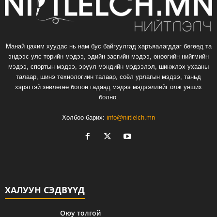
Манай цахим хуудас нь нам бус байгуулгад харъяалагддаг бөгөөд та
эндээс улс төрийн мэдээ, эдийн засгийн мэдээ, өнөөгийн нийгмийн
мэдээ, спортын мэдээ, эрүүл мэндийн мэдээлэл, шинжлэх ухааны
талаар, шинэ технологиин талаар, соёл урлагын мэдээ, таньд
хэрэгтэй зөвлөгөө болон гадаад мэдээ мэдээллийг олж унших
болно.
Холбоо барих:
info@niitlelch.mn
ХАЛУУН СЭДВҮҮД
Оюу толгой