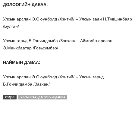
ДОЛООГИЙН ДАВАА:
Улсын арслан Э.Оюунболд /Хэнтий/ – Улсын заан Н.Түвшинбаяр
/Булган/
Улсын гарьд Б.Гончигдамба /Завхан/ – Аймгийн арслан
Э.Мөнхбаатар /Говьсүмбэр/
НАЙМЫН ДАВАА:
Улсын арслан Э.Оюунболд /Хэнтий/ – Улсын гарьд
Б.Гончигдамба /Завхан/
СЭДЭВ
УЛСЫН ГАРЬД Б.ГОНЧИГДАМБА