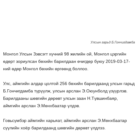
Улсын гарьд Б.Гончигдамба
Монгол Улсын Зэвсэгт хүчний 98 жилийн ой, Монгол цэргийн
өдөрт зориулсан бөхийн барилдаан өчигдөр буюу 2019-03-17-
ний өдөр Монгол бөхийн өргөөнд боллоо.
Улс, аймгийн алдар цолтой 256 бөхийн барилдаанд улсын гарьд
Б.Гончигдамба түрүүлж, улсын арслан Э.Оюунболд үзүүрлэв.
Барилдааны шөвгийн дөрөвт улсын заан Н.Түвшинбаяр,
аймгийн арслан Э.Мөнхбаатар үлдэв.
Говьсүмбэр аймгийн харьяат, аймгийн арслан Э.Мөнхбаатар
сүүлийн хоёр барилдаанд шөвгийн дөрөвт үлдлээ.