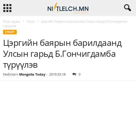
Нүүр хуудас
Спорт
Цэргийн баярын барилдаанд Улсын гарьд Б.Гончигдамба
түрүүлэв
СПОРТ
Цэргийн баярын барилдаанд
Улсын гарьд Б.Гончигдамба
түрүүлэв
Нийтлэгч
Mongolia Today
-
2019.03.18
0