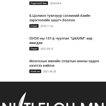
Үндэсний бөх
2018.04.4
Б.Цолмон туялзуур сэлэмний Азийн
зэрэглэлийн шүүгч боллоо
Спорт
2016.11.22
ОУОХ-ны 137-р чуулган “ЦАХИМ”-аар
явагдав
Спорт
2021.03.15
Монголын өвлийн спортын анхны ордон
нээлтээ хийлээ
Нийгэм
2021.09.29