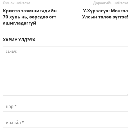
Өмнөх нийтлэл
Дараагийн нийтлэл
Крипто эзэмшигчдийн
У.Хүрэлсүх: Монгол
70 хувь нь, өөрсдөө огт
Улсын төлөө зүтгэе!
ашигладаггүй
ХАРИУ ҮЛДЭЭХ