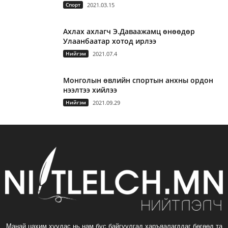
Спорт
2021.03.15
Ахлах ахлагч Э.Даваажамц өнөөдөр
Улаанбаатар хотод ирлээ
Нийгэм
2021.07.4
Монголын өвлийн спортын анхны ордон
нээлтээ хийлээ
Нийгэм
2021.09.29
Манай цахим хуудас нь нам бус байгуулгад харъяалагддаг бөгөөд та