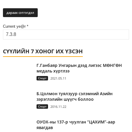
Current ye@r
*
СҮҮЛИЙН 7 ХОНОГ ИХ ҮЗСЭН
Г.Ганбаяр Унгарын дээд лигээс МӨНГӨН
медаль хүртлээ
Спорт
2021.05.11
Б.Цолмон туялзуур сэлэмний Азийн
зэрэглэлийн шүүгч боллоо
Спорт
2016.11.22
ОУОХ-ны 137-р чуулган “ЦАХИМ”-аар
явагдав