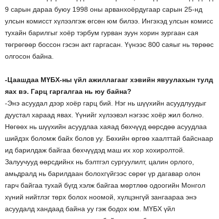
9 сарын дараа буюу 1998 оны арванхоёрдугаар сарын 25-нд
улсын комисст хүлээлгэж өгсөн юм билээ. Ингэхэд улсын комисс
тухайн барилгыг хоёр тэрбум гурван зуун хорин зургаан сая
төгрөгөөр боссон гэсэн акт гаргасан. Үүнээс 800 саяыг нь төрөөс
олгосон байна.
-Цаашдаа МҮБХ-ны үйл ажиллагааг хэвийн явуулахын тулд
яах вэ. Гарц гаргалгаа нь юу байна?
-Энэ асуудал дээр хоёр гарц бий. Нэг нь шүүхийн асуудлуудыг
дуустал хараад явах. Үүнийг хүлээвэл нэгээс хоёр жил болно.
Нөгөөх нь шүүхийн асуудлаа хаяад бөхчүүд өөрсдөө асуудлаа
шийдэх боломж байх болов уу. Бөхийн өргөө хаалттай байснаар
ид барилдаж байгаа бөхчүүдэд маш их хор хохиролтой.
Залуучууд өөрсдийнх нь бэлтгэл сургуулилт, цалин орлого,
амьдралд нь барилдаан болохгүйгээс сөрөг үр дагавар олон
гарч байгаа тухай бүгд хэлж байгаа мөртлөө одоогийн Монгол
хүний нийтлэг төрх болох ноомой, хүлцэнгүй зангаараа энэ
асуудалд хандаад байна уу гэж бодох юм. МҮБХ үйл