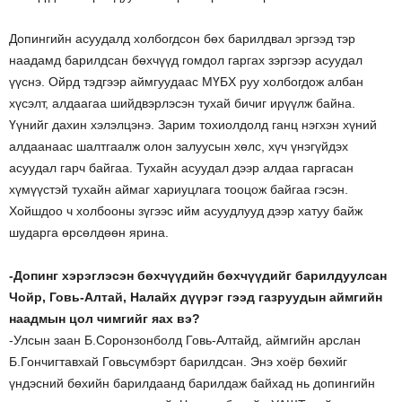
Допингийн асуудалд холбогдсон бөх барилдвал эргээд тэр
наадамд барилдсан бөхчүүд гомдол гаргах зэргээр асуудал
үүснэ. Ойрд тэдгээр аймгуудаас МҮБХ руу холбогдож албан
хүсэлт, алдаагаа шийдвэрлэсэн тухай бичиг ирүүлж байна.
Үүнийг дахин хэлэлцэнэ. Зарим тохиолдолд ганц нэгхэн хүний
алдаанаас шалтгаалж олон залуусын хөлс, хүч үнэгүйдэх
асуудал гарч байгаа. Тухайн асуудал дээр алдаа гаргасан
хүмүүстэй тухайн аймаг хариуцлага тооцож байгаа гэсэн.
Хойшдоо ч холбооны зүгээс ийм асуудлууд дээр хатуу байж
шударга өрсөлдөөн ярина.
-Допинг хэрэглэсэн бөхчүүдийн бөхчүүдийг барилдуулсан
Чойр, Говь-Алтай, Налайх дүүрэг гээд газруудын аймгийн
наадмын цол чимгийг яах вэ?
-Улсын заан Б.Соронзонболд Говь-Алтайд, аймгийн арслан
Б.Гончигтавхай Говьсүмбэрт барилдсан. Энэ хоёр бөхийг
үндэсний бөхийн барилдаанд барилдаж байхад нь допингийн