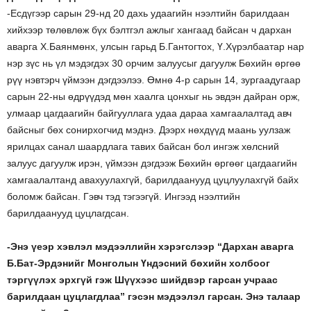
-Есдүгээр сарын 29-нд 20 дахь удаагийн нээлтийн барилдаан
хийхээр төлөвлөж бүх бэлтгэл ажлыг хангаад байсан ч дархан
аварга Х.Баянмөнх, улсын гарьд Б.Гантогтох, Ү.Хүрэлбаатар нар
нэр зүс нь үл мэдэгдэх 30 орчим залуусыг дагуулж Бөхийн өргөө
рүү нэвтэрч үймээн дэгдээлээ. Өмнө 4-р сарын 14, зургаадугаар
сарын 22-ны өдрүүдэд мөн хаалга цонхыг нь эвдэн дайран орж,
улмаар цагдаагийн байгууллага удаа дараа хамгаалалтад авч
байсныг бөх сонирхогчид мэднэ. Дээрх нөхдүүд маань уулзаж
ярилцах санал шаардлага тавих байсан бол ингэж хөлсний
залуус дагуулж ирэн, үймээн дэгдээж Бөхийн өргөөг цагдаагийн
хамгаалалтанд авахуулахгүй, барилдаанууд цуцлуулахгүй байх
боломж байсан. Гэвч тэд тэгээгүй. Ингээд нээлтийн
барилдаанууд цуцлагдсан.
-Энэ үеэр хэвлэл мэдээллийн хэрэгслээр “Дархан аварга
Б.Бат-Эрдэнийг Монголын Үндэсний бөхийн холбоог
тэргүүлэх эрхгүй гэж Шүүхээс шийдвэр гарсан учраас
барилдаан цуцлагдлаа” гэсэн мэдээлэл гарсан. Энэ талаар