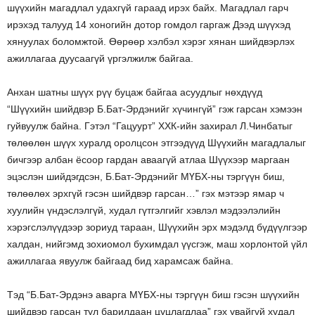
шүүхийн магадлал удахгүй гараад ирэх байх. Магадлал гарч
ирэхэд талууд 14 хоногийн дотор гомдол гаргаж Дээд шүүхэд
хянуулах боломжтой. Өөрөөр хэлбэл хэрэг хянан шийдвэрлэх
ажиллагаа дуусаагүй үргэлжилж байгаа.
Анхан шатны шүүх рүү буцаж байгаа асуудлыг нөхдүүд
“Шүүхийн шийдвэр Б.Бат-Эрдэнийг хүчингүй” гэж гарсан хэмээн
гуйвуулж байна. Гэтэл “Гацуурт” ХХК-ийн захирал Л.Чинбатыг
төлөөлөн шүүх хуралд оролцсон этгээдүүд Шүүхийн магадлалыг
бичгээр албан ёсоор гардан аваагүй атлаа Шүүхээр маргаан
эцэслэн шийдэгдсэн, Б.Бат-Эрдэнийг МҮБХ-ны тэргүүн биш,
төлөөлөх эрхгүй гэсэн шийдвэр гарсан…” гэх мэтээр ямар ч
хуулийн үндэслэлгүй, худал гүтгэлгийг хэвлэл мэдээлэлийн
хэрэгслэлүүдээр зориуд тараан, Шүүхийн эрх мэдэлд бүдүүлгээр
халдан, нийгэмд зохиомол бухимдал үүсгэж, маш хорлонтой үйл
ажиллагаа явуулж байгаад бид харамсаж байна.
Тэд “Б.Бат-Эрдэнэ аварга МҮБХ-ны тэргүүн биш гэсэн шүүхийн
шийдвэр гарсан тул барилдаан цуцлагдлаа” гэх увайгүй худал