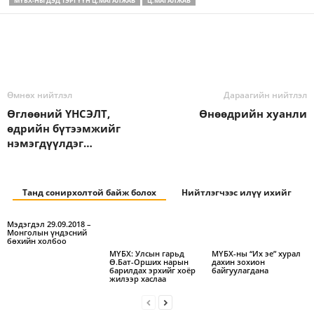
МҮБХ-НЫ ДЭД ТЭРГҮҮН Ц.МАГАЛЖАВ
Ц.МАГАЛЖАВ
Өмнөх нийтлэл
Дараагийн нийтлэл
Өглөөний ҮНСЭЛТ,
Өнөөдрийн хуанли
өдрийн бүтээмжийг
нэмэгдүүлдэг…
Танд сонирхолтой байж болох
Нийтлэгчээс илүү ихийг
Мэдэгдэл 29.09.2018 –
Монголын үндэсний
бөхийн холбоо
МҮБХ: Улсын гарьд
МҮБХ-ны “Их эе” хурал
Ө.Бат-Орших нарын
дахин зохион
барилдах эрхийг хоёр
байгуулагдана
жилээр хаслаа