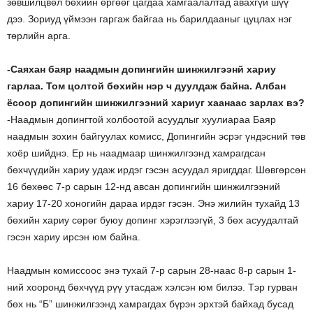
зөвшилцвөл бөхийн өргөөг цагдаа хамгаалалтад авахгүй шүү
дээ. Зориуд үймээн гаргаж байгаа нь барилдааныг цуцлах нэг
төрлийн арга.
-Саяхан баяр наадмын допингийн шинжилгээнй хариу
гарлаа. Том цолтой бөхийн нэр ч дуулдаж байна. Албан
ёсоор допингийн шинжилгээний хариуг хаанаас зарлах вэ?
-Наадмын допингтой холбоотой асуудлыг хуулиараа Баяр
наадмын зохин байгуулах комисс, Допингийн эсрэг үндэсний төв
хоёр шийднэ. Ер нь наадмаар шинжилгээнд хамрагдсан
бөхчүүдийн хариу удаж ирдэг гэсэн асуудал яригддаг. Шөвгөрсөн
16 бөхөөс 7-р сарын 12-нд авсан допингийн шинжилгээний
хариу 17-20 хоногийн дараа ирдэг гэсэн. Энэ жилийн тухайд 13
бөхийн хариу сөрөг буюу допинг хэрэглээгүй, 3 бөх асуудалтай
гэсэн хариу ирсэн юм байна.
Наадмын комиссоос энэ тухай 7-р сарын 28-наас 8-р сарын 1-
ний хооронд бөхчүүд рүү утасдаж хэлсэн юм билээ. Тэр гурван
бөх нь “Б” шинжилгээнд хамрагдах бүрэн эрхтэй байхад бусад