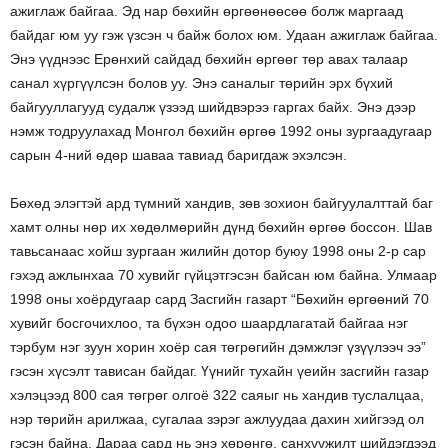
ажиглаж байгаа. Эд нар бөхийн өргөөнөөсөө болж маргаад
байдаг юм уу гэж үзсэн ч байж болох юм. Удаан ажиглаж байгаа.
Энэ үүднээс Ерөнхий сайдад бөхийн өргөөг төр авах талаар
санал хүргүүлсэн болов уу. Энэ саналыг төрийн эрх бүхий
байгууллагууд судалж үзээд шийдвэрээ гаргах байх. Энэ дээр
нэмж тодруулахад Монгол бөхийн өргөө 1992 оны зургаадугаар
сарын 4-ний өдөр шаваа тавиад баригдаж эхэлсэн.
Бөхөд элэгтэй ард түмний хандив, зөв зохион байгуулалттай баг
хамт олны нөр их хөдөлмөрийн дүнд бөхийн өргөө боссон. Шав
тавьсанаас хойш зургаан жилийн дотор буюу 1998 оны 2-р сар
гэхэд ажлынхаа 70 хувийг гүйцэтгэсэн байсан юм байна. Улмаар
1998 оны хоёрдугаар сард Засгийн газарт “Бөхийн өргөөний 70
хувийг босгочихлоо, та бүхэн одоо шаардлагатай байгаа нэг
тэрбум нэг зуун хорин хоёр сая төгрөгийн дэмжлэг үзүүлээч ээ”
гэсэн хүсэлт тависан байдаг. Үүнийг тухайн үеийн засгийн газар
хэлэцээд 800 сая төгрөг олгоё 322 саяыг нь хандив туслалцаа,
нэр төрийн арилжаа, сугалаа зэрэг ажлуудаа дахин хийгээд ол
гэсэн байна. Дараа сард нь энэ хөрөнгө, санхүүжилт шийдэгдээд