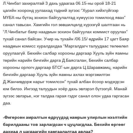
Л.Чинбат захиралтай 3 дахь удаагаа 06.15-ны орой 18-21
цагийн хооронд уулзахад тэдний зүгээс “Хурал хийхгүйгээр
МҮБХ-ны бүтэц зохион байгуулалтад хүмүүсээ томилоод явах”
санал тавьсан. Хамгийн гол зөвшилцөлд хүрээгүй шалтгаан нь
“Л.Чинбатыг баяр наадмын зохион байгуулах коммист оруулах”
тухай санал байсан. Учир нь тухайн /06.15/ өдрийн 17 цагт Баяр
наадмын комисс хуралдахдаа “Маргалдагч талуудаас төлөөлөл
оруулаагүй. Бөхийн салбар хорооны даргаар Хууль зүйн яамны
төрийн нарийн бичгийн дарга Д.Баясгалан, Бөхийн салбар
хорооны орлогч даргаар БТСГ-ын дарга Ц.Шаравжамц, нарийн
бичгийн даргаар Хууль зүйн яамны ахлах мэргэжилтэн
Д.Жанчивдорж нарыг томилсон” тухай албан ёсоор мэдэгдсэн
юм билээ. Ингээд талуудын хоёр дахь эвлэрэл бүтээгүй. Манай
зүгээс эвлэрье, нэг талдаа гарая гэдэг санал олон удаа гаргасан
даа.
-Өнгөрсөн амралтын өдрүүдэд намрын улирлын нээлтийн
барилдааны тов зарлагдсан ч цуцлагдлаа. Бөхийн өргөөг
дахиад л цагдаагийн хамгаалалтад авлаа?