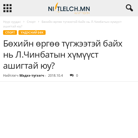
Нүүр хуудас
Спорт
Бөхийн өргөө түгжээтэй байх нь Л.Чинбатын хүмүүст
ашигтай юу?
СПОРТ
ҮНДЭСНИЙ БӨХ
Бөхийн өргөө түгжээтэй байх
нь Л.Чинбатын хүмүүст
ашигтай юу?
Нийтлэгч
Мэдээ-түгээгч
-
2018.10.4
0