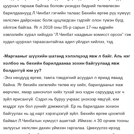
цуурхал тарааж байгаа боловч үнэндээ бидний төлөвлөсөн
барилдаанууд Л.Чинбат гэгчийн талаас Бөхийн өргөө рүү хүмүүс
хөлслөн дайрснаас болж цуцлагдсан гэдгийг олон түмэн бүгд
ойлгож байгаа. Яг л 2018 оны 05-р сарын 17-ны өдрийн
хэвлэлийн хурал хийхдээ “Л.Чинбат наадмын комисст орсон” гэж
худал цуурхал тараасантайгаа адил үйлдэл хийлээ, тэд.
-Маргааныг шүүхийн шатанд хэлэлцээд явж л байг. Аль нэг
холбоо нь бөхийн барилдаанаа зохин байгуулаад явж
болдоггүй юм уу?
-Энэ нөхдүүд өргөө, тамга тэмдэгний асуудал л яриад яваад
байна. Яг бөхийн хөгжлийн төлөө юу хийх, барилдааныг яаж
өөрчлөх, ямар шинэчлэл хийх тухай энэ хэдэн саруудад нэг ч
зүйл ярисангүй. Сэдэл нь буруу учраас үнэхээр явцгүй, юм
мэддэг хүн бол үүнийг дэмжихгүй. Ер нь барилдаан зохион
байгуулах нь эд нарт хэрэгцээгүй зүйл. Бөхийн өргөө цоожтой
байвал Л.Чинбатын хүмүүст ашигтай. Иймээс л 30 орчим тооны
залуусыг хөлслөн дахин үймээн гаргалаа. Цөөхүүлээ ирээд