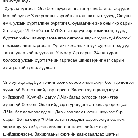
ярихгүй юу?
-Худлаа гүтгэлэг. Энэ бол шүүхийн шатанд явж байгаа асуудал.
Манай зүгээс Захиргааны хэргийн анхан шатны шүүхэд Оюуны
өмч, улсын бүртгэлийн бүртгэгч Оюумаагийн энэ оны 4-р сарын
3-ны өдөр “Л.Чинбатыг МҮБХ-ны тэргүүнээр томилсон, түүнд
бүртгэл хийж шинээр гэрчилгээ олгосон явдыг хүчингүй болгох”
нэхэмжлэлийг гаргасан. Үүнийг хэлэлцэх шүүх хурлыг нөхдүүд
таван удаа хойшлуулсан .Улмаар 7-р сарын 24-нд хурал
болоход улсын бүртгэгчийн гаргасан шийдвэрийг нэг сарын
хугацаатай түдгэлзүүлсэн.
Энэ хугацаанд бүртгэлийг зохих ёсоор хийлгэхгүй бол гэрчилгээг
хүчингүй болгох шийдвэр гарсан. Заасан хугацаанд юу ч
хийгдээгүй. Хуулийн дагуу Л.Чинбатад олгосон гэрчилгээ
хүчингүй болсон. Энэ шийдвэрт гуравдагч этгээдээр оролцсон
Л.Чинбат давж заалдсан. Давж заалдах шатны шүүхээс 9-р
сарын 26-ны өдөр “Л.Чинбатын гомдлыг хэрэгсэхгүй болгож,
зарим дутуу хийгдсэн ажиллагааг нөхөн хийлгэхээр”
шийдвэрлэсэн. Захиргааны хэргийн давж заалдах шатны