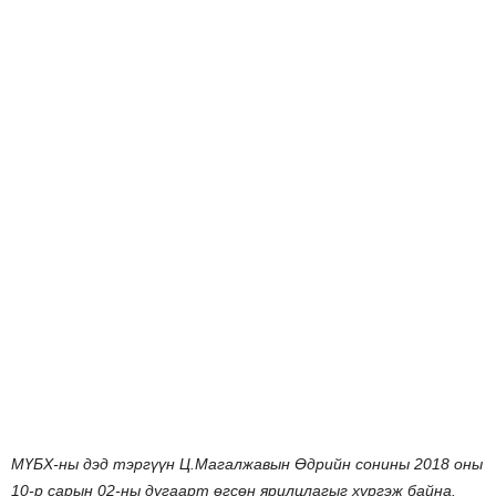
МҮБХ-ны дэд тэргүүн Ц.Магалжавын Өдрийн сонины 2018 оны
10-р сарын 02-ны дугаарт өгсөн ярилцлагыг хүргэж байна.