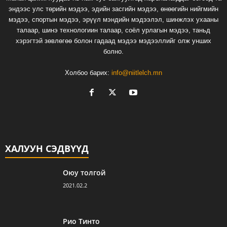
эндээс улс төрийн мэдээ, эдийн засгийн мэдээ, өнөөгийн нийгмийн
мэдээ, спортын мэдээ, эрүүл мэндийн мэдээлэл, шинжлэх ухааны
талаар, шинэ технологиин талаар, соёл урлагын мэдээ, таньд
хэрэгтэй зөвлөгөө болон гадаад мэдээ мэдээллийг олж унших
болно.
Холбоо барих:
info@niitlelch.mn
ХАЛУУН СЭДВҮҮД
Оюу толгой
2021.02.2
Рио Тинто