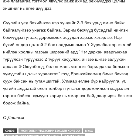
ажиллагаагаа тогтмол явуулж байж ахмад бөхчүүддээ цолны
хишгийг нь өгнө шүү дээ.
Сүүлийн үед бөхийнхөө нэр хүндийг 2-3 бөх урьд өмнө байж
байгаагүйгээр унагаж байгаа. Зарим бөхчүүд бусадтай нийлэн
бөхчүүдээ гутаах, доромжлох асуудал хэрээс хэтэрлээ. Нэр
бүхий өндөр цолтой 2 бөх наадмын өмнө Ү.Хүрэлбаатар гэгчтэй
нийлэн хоолны газрын ширээний ард “Нэг дархан аваргынхаа
түрүүлсэн түрүүнээс 2 түрүүг хасуулах, ач зээ шигээ залуухан
арслан Э.Оюунболд, болон мань мэт шиг барилдахаа больсон
хүмүүсийн цолыг хураалгая” гээд Ерөнхийлөгчид бичиг бичээд
сууж байсан нь гутамшигтай. Улмаар өглөө бүр найруулга, үг,
үсгийн алдаатай олон төлбөрт гүтгэлэг доромжилсон мэдээлэл
гаргаж байсан хүмүүст хариу нь ямар нэг байдлаар ирэх биз гэж
бодож байна.
О.Дашням
СЭДЭВ
МОНГОЛЫН ҮНДЭСНИЙ БӨХИЙН ХОЛБОО
МҮБХ