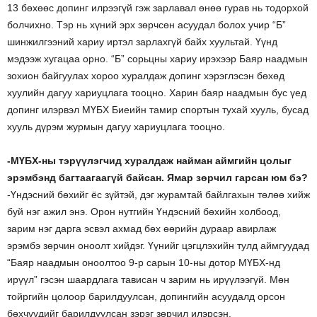
13 бөхөөс допинг илрээгүй гэж зарлавал өнөө гурав нь тодорхой
болчихно. Тэр нь хүний эрх зөрчсөн асуудал болох учир “Б”
шинжилгээний хариу иртэл зарлахгүй байх хуультай. Үүнд
мэдээж хугацаа орно. “Б” сорьцны хариу ирэхээр Баяр наадмын
зохион байгуулах хороо хуралдаж допинг хэрэглэсэн бөхөд
хуулийн дагуу хариуцлага тооцно. Харин баяр наадмын бус үед
допинг илэрвэл МҮБХ Биеийн тамир спортын тухай хууль, бусад
хууль дүрэм журмын дагуу хариуцлага тооцно.
-МҮБХ-ны тэрүүлэгчид хуралдаж найман аймгийн цолыг
эрэмбэнд багтаагаагүй байсан. Ямар зөрчил гарсан юм бэ?
-Үндэсний бөхийг ёс зүйтэй, дэг журамтай байлгахын төлөө хийж
буй нэг ажил энэ. Орон нутгийн Үндэсний бөхийн холбоод,
зарим нэг дарга эсвэл ахмад бөх өөрийн дураар авирлаж
эрэмбэ зөрчин оноолт хийдэг. Үүнийг цэгцлэхийн тулд аймгуудад
“Баяр наадмын оноолтоо 9-р сарын 10-ны дотор МҮБХ-нд
ирүүл” гэсэн шаардлага тависан ч зарим нь ирүүлээгүй. Мөн
тойргийн цолоор барилдуулсан, допингийн асуудалд орсон
бөхчүүдийг барилдуулсан зэрэг зөрчил илэрсэн.