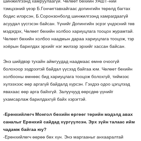
шинжилгээнд хамруулаагүй. Чөлөөт бөхийн УАШТ-ний
тэмцээний үеэр Б.Гончигтавхайгаас допингийн төрөлд багтах
бодис илэрсэн, Б.Соронзонболд шинжилгээнд хамрагдаагүй
асуудал үүсгэсэн байсан. Үүнийг Допингийн эсрэг үндэсний төв
мэдэгдэх, Чөлөөт бөхийн холбоо хариуцлага тооцох журамтай.
Чөлөөт бөхийн холбоо наадмын дараа хариуцлага тооцож, тэр
хоёрын барилдах эрхийг нэг жилээр эрхийг хассан байсан.
Энэ шийдвэр тухайн аймгуудад наадмаас өмнө очоогүй
болохоор ээдрээтэй байдал үүсээд байгаа юм. Чөлөөт бөхийн
холбооны өмнөөс бид хариуцлага тооцож болохгүй, тиймээс
хүлээхээс өөр аргагүй байдалд хүрсэн. Гэхдээ одоо цэгцлээд
явахаас өөр арга байхгүй. Залуучууд өөрсдөө үүнийг
ухамсарлаж барилдахгүй байх хэрэгтэй.
-Ерөнхийлөгч Монгол бөхийн өргөөг төрийн мэдэлд авах
саналыг Ерөнхий сайдад хүргүүлсэн. Эрх зүйн талаас ийм
чадамж байгаа юу?
-Ерөнхийлөгч өөрөө бөх хүн. Энэ маргааныг анхааралтай