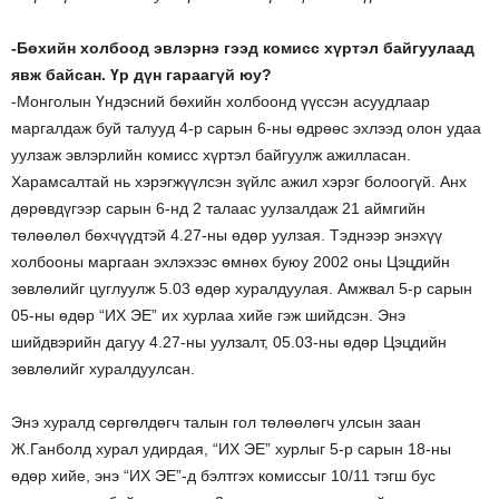
-Бөхийн холбоод эвлэрнэ гээд комисс хүртэл байгуулаад
явж байсан. Үр дүн гараагүй юу?
-Монголын Үндэсний бөхийн холбоонд үүссэн асуудлаар
маргалдаж буй талууд 4-р сарын 6-ны өдрөөс эхлээд олон удаа
уулзаж эвлэрлийн комисс хүртэл байгуулж ажилласан.
Харамсалтай нь хэрэгжүүлсэн зүйлс ажил хэрэг болоогүй. Анх
дөрөвдүгээр сарын 6-нд 2 талаас уулзалдаж 21 аймгийн
төлөөлөл бөхчүүдтэй 4.27-ны өдөр уулзая. Тэднээр энэхүү
холбооны маргаан эхлэхээс өмнөх буюу 2002 оны Цэцдийн
зөвлөлийг цуглуулж 5.03 өдөр хуралдуулая. Амжвал 5-р сарын
05-ны өдөр “ИХ ЭЕ” их хурлаа хийе гэж шийдсэн. Энэ
шийдвэрийн дагуу 4.27-ны уулзалт, 05.03-ны өдөр Цэцдийн
зөвлөлийг хуралдуулсан.
Энэ хуралд сөргөлдөгч талын гол төлөөлөгч улсын заан
Ж.Ганболд хурал удирдая, “ИХ ЭЕ” хурлыг 5-р сарын 18-ны
өдөр хийе, энэ “ИХ ЭЕ”-д бэлтгэх комиссыг 10/11 тэгш бус