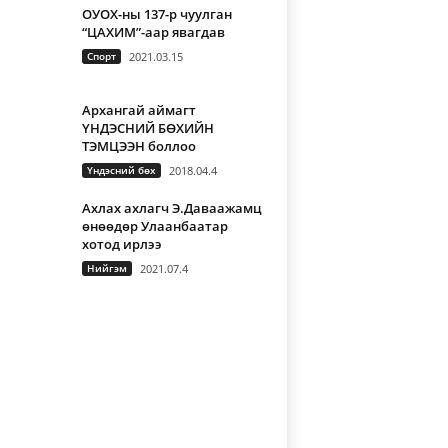
ОУОХ-ны 137-р чуулган
“ЦАХИМ”-аар явагдав
Спорт
2021.03.15
Архангай аймагт
ҮНДЭСНИЙ БӨХИЙН
ТЭМЦЭЭН боллоо
Үндэсний бөх
2018.04.4
Ахлах ахлагч Э.Даваажамц
өнөөдөр Улаанбаатар
хотод ирлээ
Нийгэм
2021.07.4