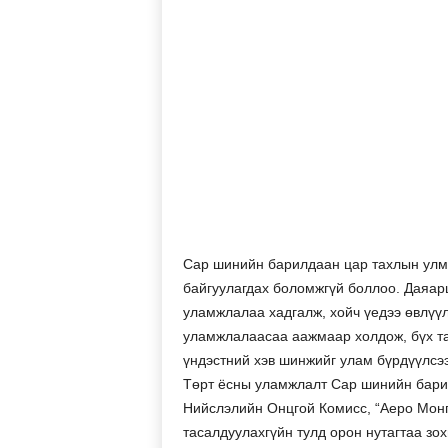
Сар шинийн барилдаан цар тахлын улма
байгуулагдах боломжгүй боллоо. Даяар
уламжлалаа хадгалж, хойч үедээ өвлүүлж
уламжлалаасаа аажмаар холдож, бүх та
үндэстний хэв шинжийг улам бүрдүүлсэ
Төрт ёсны уламжлалт Сар шинийн бари
Нийслэлийн Онцгой Комисс, “Аеро Монг
тасалдуулахгүйн тулд орон нутагтаа зо