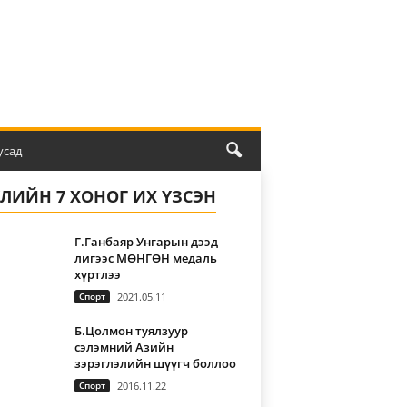
усад
ҮЛИЙН 7 ХОНОГ ИХ ҮЗСЭН
Г.Ганбаяр Унгарын дээд
лигээс МӨНГӨН медаль
хүртлээ
Спорт
2021.05.11
Б.Цолмон туялзуур
сэлэмний Азийн
зэрэглэлийн шүүгч боллоо
Спорт
2016.11.22