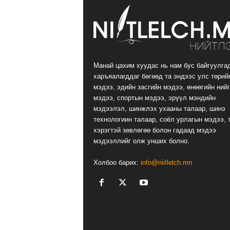
Манай цахим хуудас нь нам бус байгуулга
харъяалагддаг бөгөөд та эндээс улс төрий
мэдээ, эдийн засгийн мэдээ, өнөөгийн ний
мэдээ, спортын мэдээ, эрүүл мэндийн
мэдээлэл, шинжлэх ухааны талаар, шинэ
технологиин талаар, соёл урлагын мэдээ, 
хэрэгтэй зөвлөгөө болон гадаад мэдээ
мэдээллийг олж унших болно.
Холбоо барих:
info@niitlelch.mn