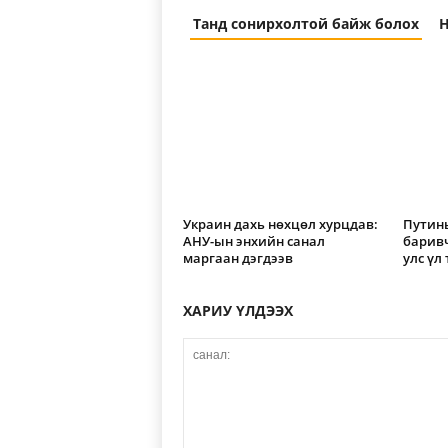
Танд сонирхолтой байж болох
Н
Украин дахь нөхцөл хурцдав:
Путины
АНУ-ын энхийн санал
барив
маргаан дэгдээв
улс үл
ХАРИУ ҮЛДЭЭХ