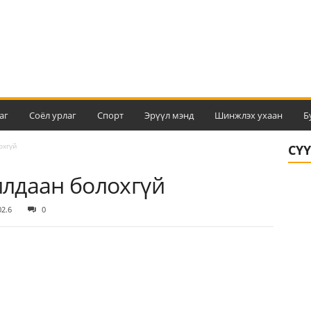
аг
Соёл урлаг
Спорт
Эрүүл мэнд
Шинжлэх ухаан
Б
охгүй
СҮ
лдаан болохгүй
02.6
0