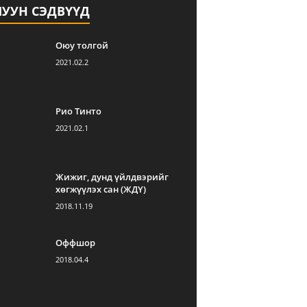
ЛУУН СЭДВҮҮД
Оюу толгой
2021.02.2
Рио Тинто
2021.02.1
Жижиг, дунд үйлдвэрийг
хөгжүүлэх сан (ЖДҮ)
2018.11.19
Оффшор
2018.04.4