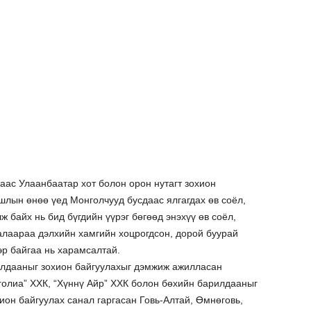
ас Улаанбаатар хот болон орон нутагт зохион
шлын өнөө үед Монголчууд бусдаас ялгагдах өв соёл,
 байх нь бид бүгдийн үүрэг бөгөөд энэхүү өв соёл,
лаараа дэлхийн хамгийн хоцрогдсон, дорой буурай
эр байгаа нь харамсалтай.
лдааныг зохион байгуулахыг дэмжиж ажилласан
олиа” ХХК, “Хүннү Айр” ХХК болон бөхийн барилдааныг
хион байгуулах санал гаргасан Говь-Алтай, Өмнөговь,