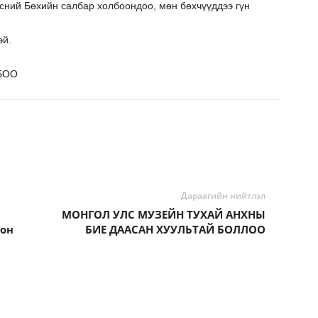
сний Бөхийн салбар холбоондоо, мөн бөхчүүддээ гүн
эй.
БОО
Дараагийн нийтлэл
МОНГОЛ УЛС МУЗЕЙН ТУХАЙ АНХНЫ
рон
БИЕ ДААСАН ХУУЛЬТАЙ БОЛЛОО