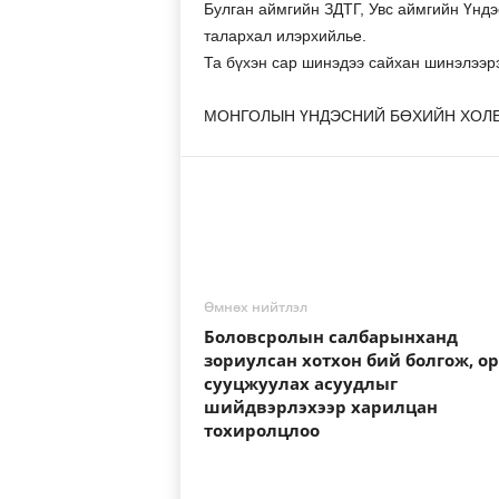
Булган аймгийн ЗДТГ, Увс аймгийн Үндэ
талархал илэрхийлье.
Та бүхэн сар шинэдээ сайхан шинэлээр
МОНГОЛЫН ҮНДЭСНИЙ БӨХИЙН ХОЛ
Өмнөх нийтлэл
Боловсролын салбарынханд
зориулсан хотхон бий болгож, о
сууцжуулах асуудлыг
шийдвэрлэхээр харилцан
тохиролцлоо