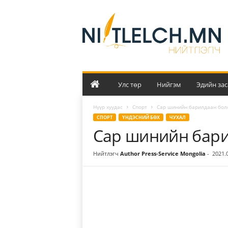
Н
и
й
т
л
э
л
ч
Улс төр
Нийгэм
Эдийн зас
Нүүр хуудас
Спорт
Сар шинийн барилдаан бол
СПОРТ
ҮНДЭСНИЙ БӨХ
ЧУХАЛ
Сар шинийн бари
Нийтлэгч
Author Press-Service Mongolia
-
2021.