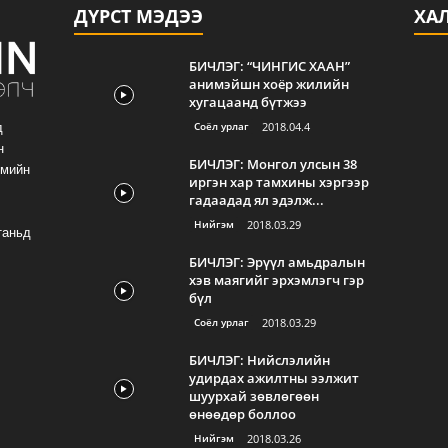
ДҮРСТ МЭДЭЭ
ХА
БИЧЛЭГ: “ЧИНГИС ХААН”
анимэйшн хоёр жилийн
хугацаанд бүтжээ
Соёл урлаг
2018.04.4
д
н
БИЧЛЭГ: Монгол улсын 38
гмийн
иргэн хар тамхины хэргээр
гадаадад ял эдэлж...
Нийгэм
2018.03.29
таньд
БИЧЛЭГ: Эрүүл амьдралын
хэв маягийг эрхэмлэгч гэр
бүл
Соёл урлаг
2018.03.29
БИЧЛЭГ: Нийслэлийн
удирдах ажилтны ээлжит
шуурхай зөвлөгөөн
өнөөдөр боллоо
Нийгэм
2018.03.26