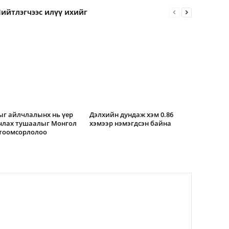
ийтлэгчээс илүү ихийг
г айлчлалынх нь үер
Дэлхийн дундаж хэм 0.86
члах тушаалыг Монгол
хэмээр нэмэгдсэн байна
 тоомсорлолоо