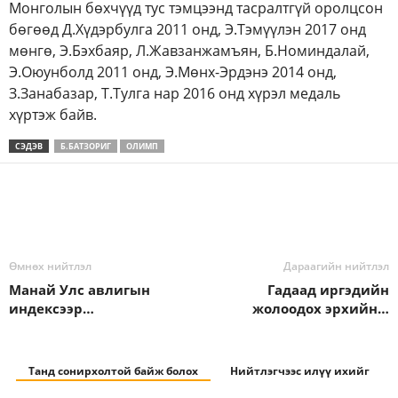
Монголын бөхчүүд тус тэмцээнд тасралтгүй оролцсон
бөгөөд Д.Хүдэрбулга 2011 онд, Э.Тэмүүлэн 2017 онд
мөнгө, Э.Бэхбаяр, Л.Жавзанжамъян, Б.Номиндалай,
Э.Оюунболд 2011 онд, Э.Мөнх-Эрдэнэ 2014 онд,
З.Занабазар, Т.Тулга нар 2016 онд хүрэл медаль
хүртэж байв.
СЭДЭВ
Б.БАТЗОРИГ
ОЛИМП
Өмнөх нийтлэл
Дараагийн нийтлэл
Манай Улс авлигын
Гадаад иргэдийн
индексээр…
жолоодох эрхийн…
Танд сонирхолтой байж болох
Нийтлэгчээс илүү ихийг