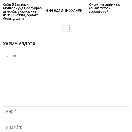
Сайд Б.Батзориг:
Олимпизмийн үзэл
Монголчууд ноолуураа
санааг түгээх
ӨНӨӨДРИЙН ХУАНЛИ
дэлхийд үнэлнэ, үнэ
зорилготой
цэнэ нь ажил, орлого
болж үлдэнэ
ХАРИУ ҮЛДЭЭХ