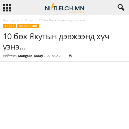
Нүүр хуудас
Спорт
10 бөх Якутын дэвжээнд хүч үзнэ…
СПОРТ
ЧӨЛӨӨТ БӨХ
10 бөх Якутын дэвжээнд хүч
үзнэ…
Нийтлэгч
Mongolia Today
-
2018.02.22
0