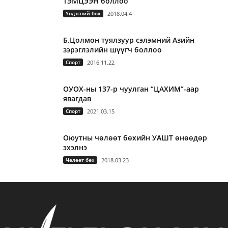
ТЭМЦЭЭН боллоо
Үндэсний бөх
2018.04.4
Б.Цолмон туялзуур сэлэмний Азийн
зэрэглэлийн шүүгч боллоо
Спорт
2016.11.22
ОУОХ-ны 137-р чуулган “ЦАХИМ”-аар
явагдав
Спорт
2021.03.15
Оюутны чөлөөт бөхийн УАШТ өнөөдөр
эхэлнэ
Чөлөөт бөх
2018.03.23