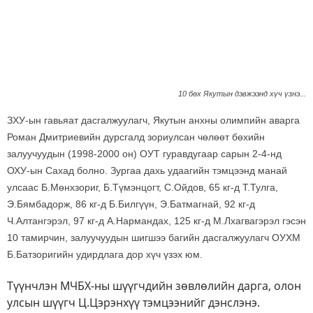
10 бөх Якутын дэвжээнд хүч үзнэ...
ЗХУ-ын гавьяат дасгалжуулагч, Якутын анхны олимпийн аварга
Роман Дмитриевийн дурсгалд зориулсан чөлөөт бөхийн
залуучуудын (1998-2000 он) ОУТ гуравдугаар сарын 2-4-нд
ОХУ-ын Сахад болно. Зургаа дахь удаагийн тэмцээнд манай
улсаас Б.Мөнхзориг, Б.Түмэнцогт, С.Ойдов, 65 кг-д Т.Тулга,
Э.Бямбадорж, 86 кг-д Б.Билгүүн, Э.Батмагнай, 92 кг-д
Ч.Алтангэрэл, 97 кг-д А.Нармандах, 125 кг-д М.Лхагвагэрэл гэсэн
10 тамирчин, залуучуудын шигшээ багийн дасгалжуулагч ОУХМ
Б.Батзоригийн удирдлага дор хүч үзэх юм.
Түүнчлэн МЧБХ-ны шүүгчдийн зөвлөлийн дарга, олон
улсын шүүгч Ц.Цэрэнхүү тэмцээнийг дэнслэнэ.