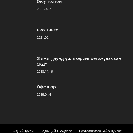
Оюу толгой
2021.02.2
Рио Тинто
2021.02.1
Жижиг, дунд үйлдвэрийг хөгжүүлэх сан
(ЖДҮ)
2018.11.19
Оффшор
2018.04.4
Бидний тухай
Редакцийн бодлого
Сурталчилгаа байршуулах