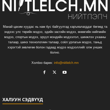
Манай цахим хуудас нь нам бус байгуулгад харъяалагддаг бөгөөд та
эндээс улс төрийн мэдээ, эдийн засгийн мэдээ, өнөөгийн нийгмийн
мэдээ, спортын мэдээ, эрүүл мэндийн мэдээлэл, шинжлэх ухааны
талаар, шинэ технологиин талаар, соёл урлагын мэдээ, таньд
хэрэгтэй зөвлөгөө болон гадаад мэдээ мэдээллийг олж унших
болно.
Холбоо барих:
info@niitlelch.mn
ХАЛУУН СЭДВҮҮД