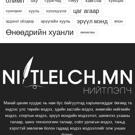
олимп
хамтлаг
оху
сурагчид
хувьцаа
томуу
цаг агаар
хууль
хэлэлцүүлэг
хуралдаан
эрүүл мэнд
эрүүгийн хууль
япон
эрдэнэт үйлдвэр
Өнөөдрийн хуанли
өмнөговь
Манай цахим хуудас нь нам бус байгуулгад харъяалагддаг бөгөөд та
эндээс улс төрийн мэдээ, эдийн засгийн мэдээ, өнөөгийн нийгмийн
мэдээ, спортын мэдээ, эрүүл мэндийн мэдээлэл, шинжлэх ухааны
талаар, шинэ технологиин талаар, соёл урлагын мэдээ, таньд
хэрэгтэй зөвлөгөө болон гадаад мэдээ мэдээллийг олж унших
болно.