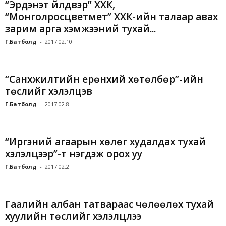
“Эрдэнэт үйлдвэр” ХХК,
“Монголросцветмет” ХХК-ийн талаар авах
зарим арга хэмжээний тухай...
Г.Батболд
-
2017.02.10
“Санхүүжилтийн ерөнхий хөтөлбөр”-ийн
төслийг хэлэлцэв
Г.Батболд
-
2017.02.8
“Иргэний агаарын хөлөг худалдах тухай
хэлэлцээр”-т нэгдэж орох уу
Г.Батболд
-
2017.02.2
Гаалийн албан татвараас чөлөөлөх тухай
хуулийн төслийг хэлэлцлээ