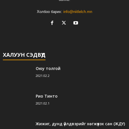
Холбоо барих:
info@niitlelch.mn
ХАЛУУН СЭДВҮҮД
Оюу толгой
2021.02.2
Рио Тинто
2021.02.1
Жижиг, дунд үйлдвэрийг хөгжүүлэх сан (ЖДҮ)