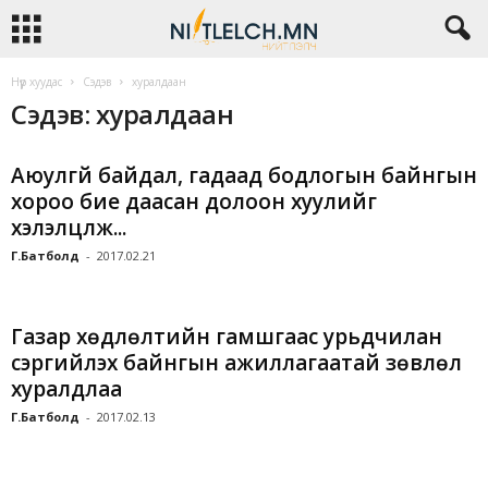
Нүүр хуудас
Сэдэв
хуралдаан
Сэдэв: хуралдаан
Аюулгүй байдал, гадаад бодлогын байнгын
хороо бие даасан долоон хуулийг
хэлэлцүүлж...
Г.Батболд
-
2017.02.21
Газар хөдлөлтийн гамшгаас урьдчилан
сэргийлэх байнгын ажиллагаатай зөвлөл
хуралдлаа
Г.Батболд
-
2017.02.13