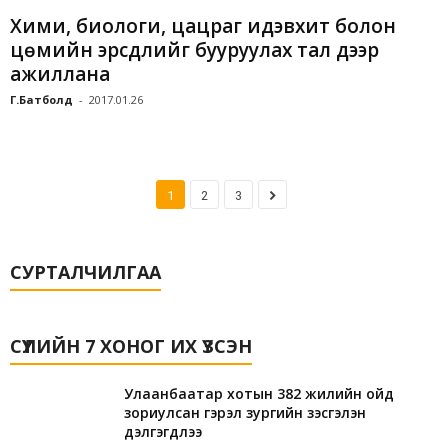
Хими, биологи, цацраг идэвхит болон
цөмийн эрсдлийг бууруулах тал дээр
ажиллана
Г.Батболд
-
2017.01.26
1
2
3
СУРТАЛЧИЛГАА
СҮҮЛИЙН 7 ХОНОГ ИХ ҮЗСЭН
Улаанбаатар хотын 382 жилийн ойд
зориулсан гэрэл зургийн үзэсгэлэн
дэлгэгдлээ