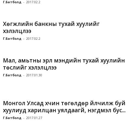
Г.Батболд
-
2017.02.2
Хөгжлийн банкны тухай хуулийг
хэлэлцлээ
Г.Батболд
-
2017.02.2
Мал, амьтны эрүүл мэндийн тухай хуулийн
төслийг хэлэлцлээ
Г.Батболд
-
2017.01.30
Монгол Улсад хүчин төгөлдөр үйлчилж буй
хуулиуд харилцан уялдаагүй, нэгдмэл бус...
Г.Батболд
-
2017.01.27