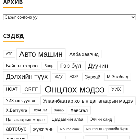
АРХИВ
р
х
и
в
СЭДВҮҮД
Авто машин
Алба хаагчид
АТГ
Дуучин
Гэр бүл
Байнгын хороо
Баяр
Дэлхийн түүх
Зурхай
М.Энхболд
ЖОР
ЖДҮ
Онцлох мэдээ
ОБЕГ
УИХ
НӨАТ
Улаанбаатар хотын цаг агаарын мэдээ
УИХ-ын чуулган
Хөвсгөл
Х.Баттулга
ХУАНЛИ
Хавар
Цаг агаарын мэдээ
Цагдаагийн алба
Элчин сайд
автобус
жүжигчин
монголын хөрөнгийн бирж
монгол банк