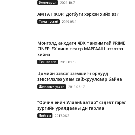
Боловсрол
2021.10.7
АМТАТ ЖОР: Догбуги хэрхэн хийх вэ?
Танд тустай
2019.03.1
Монголд анхдагч 4DX танхимтай PRIME
CINEPLEX кино театр МАРГААШ нээлтээ
хийнэ
Технологи
2018.01.19
Цөмийн зэвсэг эзэмшигч орнууд
зэвсэглэлээ улам сайжруулсаар байна
Шинжлэх ухаан
2019.06.17
“Орчин үеийн Улаанбаатар” сэдэвт гэрэл
зургийн уралдааны дүн гарлаа
Нийгэм
2017.06.2
А