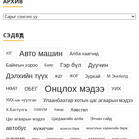
АРХИВ
р
х
и
в
СЭДВҮҮД
Авто машин
Алба хаагчид
АТГ
Дуучин
Гэр бүл
Байнгын хороо
Баяр
Дэлхийн түүх
Зурхай
М.Энхболд
ЖОР
ЖДҮ
Онцлох мэдээ
ОБЕГ
УИХ
НӨАТ
Улаанбаатар хотын цаг агаарын мэдээ
УИХ-ын чуулган
Хөвсгөл
Х.Баттулга
ХУАНЛИ
Хавар
Цаг агаарын мэдээ
Цагдаагийн алба
Элчин сайд
автобус
жүжигчин
монголын хөрөнгийн бирж
монгол банк
олимп
хамтлаг
оху
сурагчид
хувьцаа
томуу