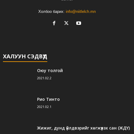
Холбоо барих:
info@niitlelch.mn
ХАЛУУН СЭДВҮҮД
Оюу толгой
2021.02.2
Рио Тинто
2021.02.1
Жижиг, дунд үйлдвэрийг хөгжүүлэх сан (ЖДҮ)