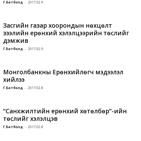
Г.Батболд
-
2017.02.9
Засгийн газар хоорондын нөхцөлт
зээлийн ерөнхий хэлэлцээрийн төслийг
дэмжив
Г.Батболд
-
2017.02.9
Монголбанкны Ерөнхийлөгч мэдээлэл
хийлээ
Г.Батболд
-
2017.02.8
“Санхүүжилтийн ерөнхий хөтөлбөр”-ийн
төслийг хэлэлцэв
Г.Батболд
-
2017.02.8