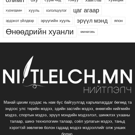
цаг агаар
хууль
хэлэлцүүлэг
хуралдаан
эрүүл мэнд
эрүүгийн хууль
япон
эрдэнэт үйлдвэр
Өнөөдрийн хуанли
өмнөговь
Манай цахим хуудас нь нам бус байгуулгад харъяалагддаг бөгөөд та
эндээс улс төрийн мэдээ, эдийн засгийн мэдээ, өнөөгийн нийгмийн
мэдээ, спортын мэдээ, эрүүл мэндийн мэдээлэл, шинжлэх ухааны
талаар, шинэ технологиин талаар, соёл урлагын мэдээ, таньд
хэрэгтэй зөвлөгөө болон гадаад мэдээ мэдээллийг олж унших
болно.