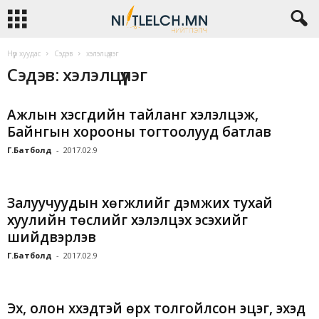
Нүүр хуудас
Сэдэв
хэлэлцүүлэг
Сэдэв: хэлэлцүүлэг
Ажлын хэсгүүдийн тайланг хэлэлцэж,
Байнгын хорооны тогтоолууд батлав
Г.Батболд
-
2017.02.9
Залуучуудын хөгжлийг дэмжих тухай
хуулийн төслийг хэлэлцэх эсэхийг
шийдвэрлэв
Г.Батболд
-
2017.02.9
Эх, олон хүүхэдтэй өрх толгойлсон эцэг, эхэд