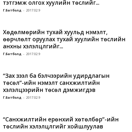
тэтгэмж олгох хуулийн төслийг...
Г.Батболд
-
2017.02.9
Хөдөлмөрийн тухай хуульд нэмэлт,
өөрчлөлт оруулах тухай хуулийн төслийн
анхны хэлэлцүүлгийг...
Г.Батболд
-
2017.02.9
“Зах зээл ба бэлчээрийн удирдлагын
төсөл”-ийн нэмэлт санхүүжилтийн
хэлэлцээрийн төсөл дэмжигдэв
Г.Батболд
-
2017.02.9
“Санхүүжилтийн ерөнхий хөтөлбөр”-ийн
төслийн хэлэлцүүлгийг хойшлуулав