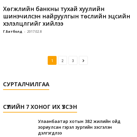
Хөгжлийн банкны тухай хуулийн
шинэчилсэн найруулгын төслийн эцсийн
хэлэлцүүлгийг хийлээ
Г.Батболд
-
2017.02.8
1
2
3
СУРТАЛЧИЛГАА
СҮҮЛИЙН 7 ХОНОГ ИХ ҮЗСЭН
Улаанбаатар хотын 382 жилийн ойд
зориулсан гэрэл зургийн үзэсгэлэн
дэлгэгдлээ