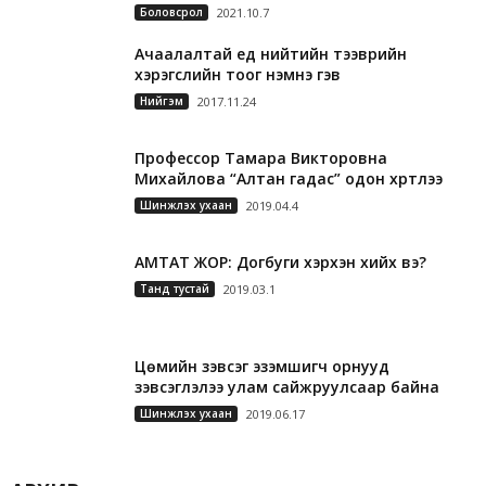
Боловсрол
2021.10.7
Ачаалалтай үед нийтийн тээврийн
хэрэгслийн тоог нэмнэ гэв
Нийгэм
2017.11.24
Профессор Тамара Викторовна
Михайлова “Алтан гадас” одон хүртлээ
Шинжлэх ухаан
2019.04.4
АМТАТ ЖОР: Догбуги хэрхэн хийх вэ?
Танд тустай
2019.03.1
Цөмийн зэвсэг эзэмшигч орнууд
зэвсэглэлээ улам сайжруулсаар байна
Шинжлэх ухаан
2019.06.17
А