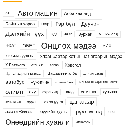
Авто машин
Алба хаагчид
АТГ
Дуучин
Гэр бүл
Байнгын хороо
Баяр
Дэлхийн түүх
Зурхай
М.Энхболд
ЖОР
ЖДҮ
Онцлох мэдээ
ОБЕГ
УИХ
НӨАТ
Улаанбаатар хотын цаг агаарын мэдээ
УИХ-ын чуулган
Хөвсгөл
Х.Баттулга
ХУАНЛИ
Хавар
Цаг агаарын мэдээ
Цагдаагийн алба
Элчин сайд
автобус
жүжигчин
монголын хөрөнгийн бирж
монгол банк
олимп
хамтлаг
оху
сурагчид
хувьцаа
томуу
цаг агаар
хууль
хэлэлцүүлэг
хуралдаан
эрүүл мэнд
эрүүгийн хууль
япон
эрдэнэт үйлдвэр
Өнөөдрийн хуанли
өмнөговь