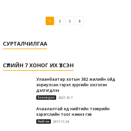
1
2
3
СУРТАЛЧИЛГАА
СҮҮЛИЙН 7 ХОНОГ ИХ ҮЗСЭН
Улаанбаатар хотын 382 жилийн ойд
зориулсан гэрэл зургийн үзэсгэлэн
дэлгэгдлээ
Боловсрол
2021.10.7
Ачаалалтай үед нийтийн тээврийн
хэрэгслийн тоог нэмнэ гэв
Нийгэм
2017.11.24