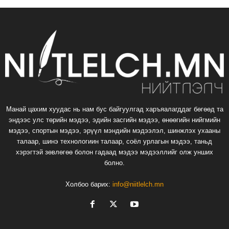
Манай цахим хуудас нь нам бус байгуулгад харъяалагддаг бөгөөд та
эндээс улс төрийн мэдээ, эдийн засгийн мэдээ, өнөөгийн нийгмийн
мэдээ, спортын мэдээ, эрүүл мэндийн мэдээлэл, шинжлэх ухааны
талаар, шинэ технологиин талаар, соёл урлагын мэдээ, таньд
хэрэгтэй зөвлөгөө болон гадаад мэдээ мэдээллийг олж унших
болно.
Холбоо барих:
info@niitlelch.mn