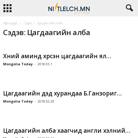
Нүүр хуудас
Сэдэв
Цагдаагийн алба
Сэдэв: Цагдаагийн алба
Хүний аминд хүрсэн цагдаагийн ял…
Mongolia Today
-
2018.03.1
Цагдаагийн дэд хурандаа Б.Ганзориг…
Mongolia Today
-
2018.02.20
Цагдаагийн алба хаагчид англи хэлний…