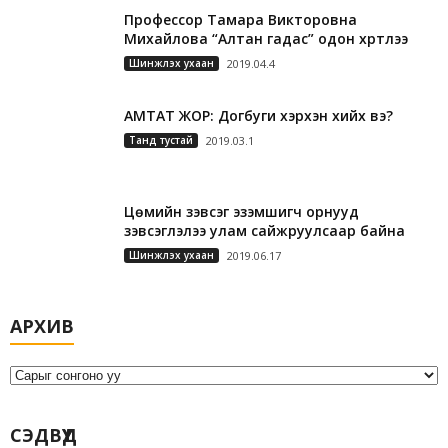
Профессор Тамара Викторовна
Михайлова “Алтан гадас” одон хүртлээ
Шинжлэх ухаан
2019.04.4
АМТАТ ЖОР: Догбуги хэрхэн хийх вэ?
Танд тустай
2019.03.1
Цөмийн зэвсэг эзэмшигч орнууд
зэвсэглэлээ улам сайжруулсаар байна
Шинжлэх ухаан
2019.06.17
А
АРХИВ
р
х
и
в
СЭДВҮҮД