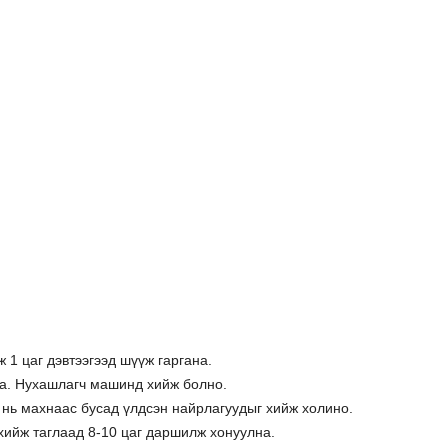
ж 1 цаг дэвтээгээд шүүж гаргана.
на. Нухашлагч машинд хийж болно.
 нь махнаас бусад үлдсэн найрлагуудыг хийж холино.
 хийж таглаад 8-10 цаг даршилж хонуулна.