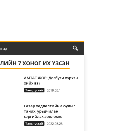
усад
ҮЛИЙН 7 ХОНОГ ИХ ҮЗСЭН
АМТАТ ЖОР: Догбуги хэрхэн
хийх вэ?
Танд тустай
2019.03.1
Газар хөдлөлтийн аюулыг
таних, урьдчилан
сэргийлэх зөвлөмж
Танд тустай
2022.03.23