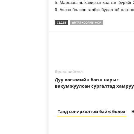
5. Маргааш нь хавиргынхаа тал бүрийг 
6. Бэлэн болсон галбиг будаатай олгоно
СЭДЭВ
АМТАТ ХООЛНЫ ЖОР
Өмнөх нийтлэл
Дуу хөгжмийн багш нарыг
вакумжуулсан сургалтад хамру
Танд сонирхолтой байж болох
Н