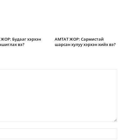
ЖОР: Будааг хэрхэн
АМТАТ ЖОР: Сармистай
ашиглах вэ?
шарсан хулуу хэрхэн хийх вэ?