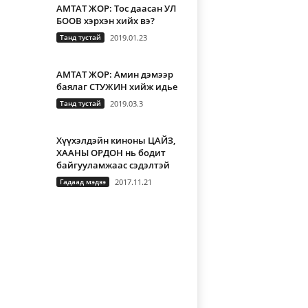
АМТАТ ЖОР: Тос даасан УЛ
БООВ хэрхэн хийх вэ?
Танд тустай
2019.01.23
АМТАТ ЖОР: Амин дэмээр
баялаг СТУЖИН хийж идье
Танд тустай
2019.03.3
Хүүхэлдэйн киноны ЦАЙЗ,
ХААНЫ ОРДОН нь бодит
байгууламжаас сэдэлтэй
Гадаад мэдээ
2017.11.21