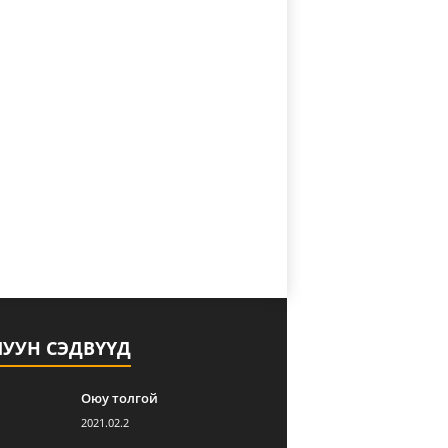
ЛУУН СЭДВҮҮД
Оюу толгой
2021.02.2