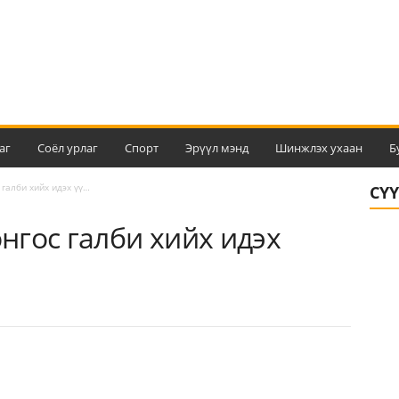
аг
Соёл урлаг
Спорт
Эрүүл мэнд
Шинжлэх ухаан
Б
галби хийх идэх үү…
СҮ
гос галби хийх идэх