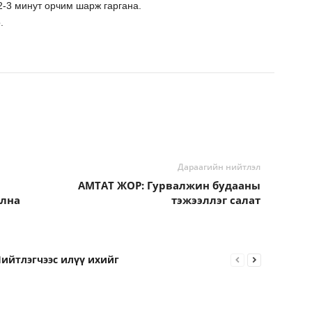
2-3 минут орчим шарж гаргана.
.
Дараагийн нийтлэл
АМТАТ ЖОР: Гурвалжин будааны
улна
тэжээллэг салат
ийтлэгчээс илүү ихийг