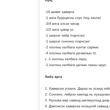
Орц:
-16 жижиг хавирга
-1 аяга буурцагны соус /soy sauce/
-3/4 аяга элсэн чихэр
-1/2 аяга цэвэр ус
-1 ширхэг лийр /хэрчсэн/
-1 ширхэг сонгино /хэрчсэн/
-2 хоолны халбага нунтаг сармис
-4 хоолны халбага ургамлын то
с -1 хоолны халбага перц
-1 хоолны халбага цагаан гааны шүүс
Хийх арга
1. Хавиргаа угаана. Дараа нь усанд хий
2. Сонгино, лийрээ хамтад нь нухашла
3. Нухшаа өөр саванд шилжүүлээд дээр
4. Дэвтээсэн хавиргаа хольцтой саванд