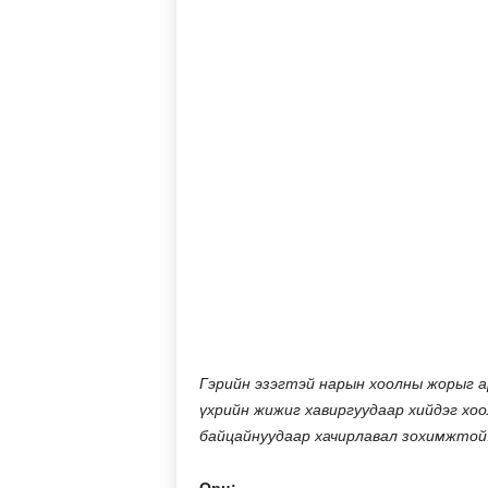
Гэрийн эзэгтэй нарын хоолны жорыг ар
үхрийн жижиг хавиргуудаар хийдэг хо
байцайнуудаар хачирлавал зохимжтой