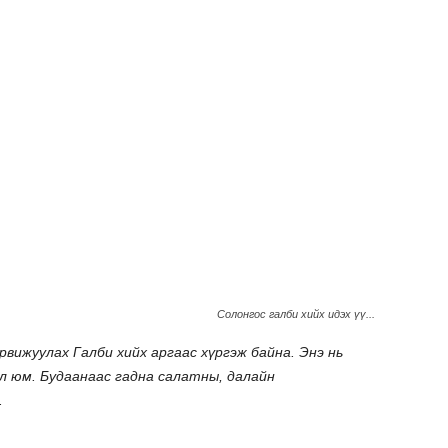
Солонгос галби хийх идэх үү...
вижуулах Галби хийх аргаас хүргэж байна. Энэ нь
ол юм. Будаанаас гадна салатны, далайн
.