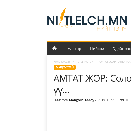
Н
и
й
т
л
э
л
ч
Улс төр
Нийгэм
Эдийн зас
Нүүр хуудас
Танд тустай
АМТАТ ЖОР: Солонгос 
ТАНД ТУСТАЙ
АМТАТ ЖОР: Солон
үү…
Нийтлэгч
Mongolia Today
-
2019.06.22
0