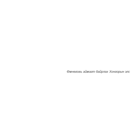
Өмнөговь аймагт байрлах Хонгорын элс