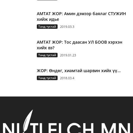
АМТАТ ЖОР: Амин дэмээр баялаг СТУЖИН
хийж идье
Танд тустай
2019.03.3
АМТАТ ЖОР: Тос даасан УЛ БООВ хэрхэн
хийх вэ?
Танд тустай
2019.01.23
ЖОР: Өндөг, хиамтай шарвин хийх үү…
Танд тустай
2018.03.4