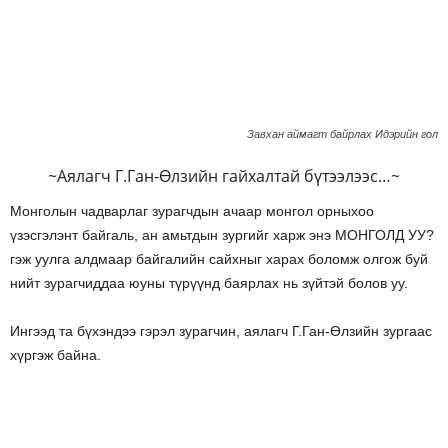
Завхан аймагт байрлах Идэрийн гол
~Аялагч Г.Ган-Өлзийн гайхалтай бүтээлээс…~
Монголын чадварлаг зурагчдын ачаар монгол орныхоо
үзэсгэлэнт байгаль, ан амьтдын зургийг харж энэ МОНГОЛД УУ?
гэж уулга алдмаар байгалийн сайхныг харах боломж олгож буй
нийт зурагчиддаа юуны түрүүнд баярлах нь зүйтэй болов уу.
Ингээд та бүхэндээ гэрэл зурагчин, аялагч Г.Ган-Өлзийн зургаас
хүргэж байна.