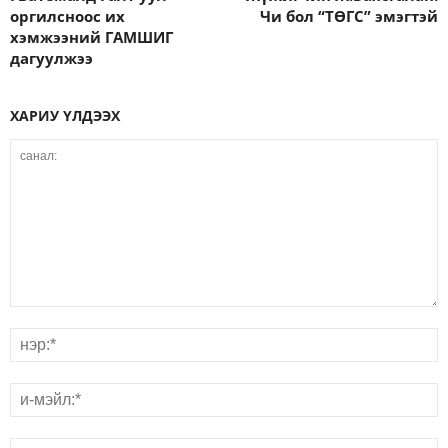
оргилсноос их
Чи бол “ТӨГС” эмэгтэй
хэмжээний ГАМШИГ
дагуулжээ
ХАРИУ ҮЛДЭЭХ