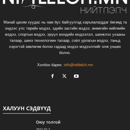
Манай цахим хуудас нь нам бус байгуулгад харъяалагддаг бөгөөд та
эндээс улс төрийн мэдээ, эдийн засгийн мэдээ, өнөөгийн нийгмийн
мэдээ, спортын мэдээ, эрүүл мэндийн мэдээлэл, шинжлэх ухааны
талаар, шинэ технологиин талаар, соёл урлагын мэдээ, таньд
хэрэгтэй зөвлөгөө болон гадаад мэдээ мэдээллийг олж унших
болно.
Холбоо барих:
info@niitlelch.mn
ХАЛУУН СЭДВҮҮД
Оюу толгой
2021.02.2