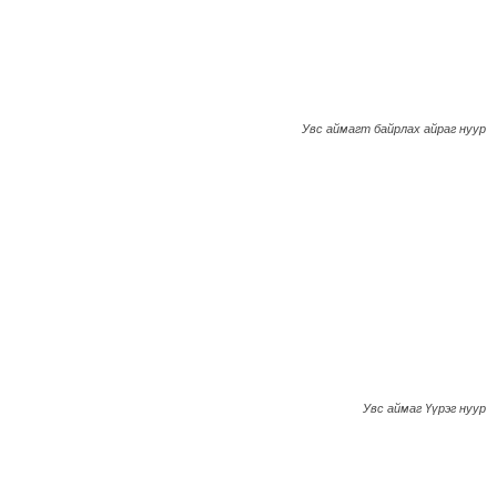
Увс аймагт байрлах айраг нуур
Увс аймаг Үүрэг нуур