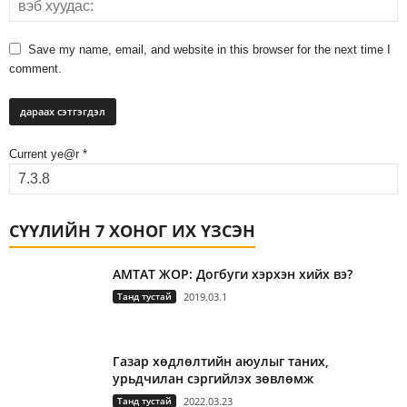
Save my name, email, and website in this browser for the next time I
comment.
Current ye@r
*
СҮҮЛИЙН 7 ХОНОГ ИХ ҮЗСЭН
АМТАТ ЖОР: Догбуги хэрхэн хийх вэ?
Танд тустай
2019.03.1
Газар хөдлөлтийн аюулыг таних,
урьдчилан сэргийлэх зөвлөмж
Танд тустай
2022.03.23