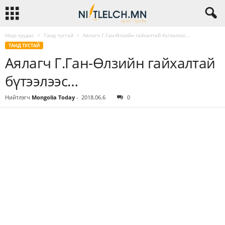
Нүүр хуудас
Танд тустай
Аялагч Г.Ган-Өлзийн гайхалтай бүтээлээс…
ТАНД ТУСТАЙ
Аялагч Г.Ган-Өлзийн гайхалтай
бүтээлээс…
Нийтлэгч
Mongolia Today
-
2018.06.6
0