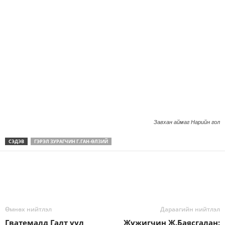
Завхан аймаг Нарийн гол
СЭДЭВ
ГЭРЭЛ ЗУРАГЧИН Г.ГАН-ӨЛЗИЙ
Өмнөх нийтлэл
Дараагийн нийтлэл
Гватемалд Галт уул
Жүжигчин Ж.Баясгалан: