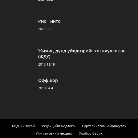
Рио Тинто
2021.02.1
Жижиг, дунд үйлдвэрийг хөгжүүлэх сан
(ЖДҮ)
2018.11.19
Оффшор
2018.04.4
Бидний тухай
Редакцийн бодлого
Сурталчилгаа байршуулах
Үйлчилгээний нөхцөл
Холбоо барих