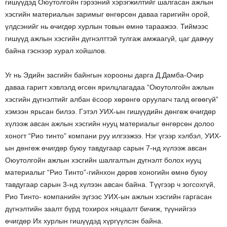
гишүүдэд Оюутолгойн гэрээний хэрэгжилтийг шалгасан ажлын
хэсгийн материалын заримыг өнгөрсөн даваа гаригийн орой,
үлдсэнийг нь өчигдөр хурлын товын өмнө тараажээ. Тиймээс
гишүүд ажлын хэсгийн дүгнэлттэй тулгаж амжаагүй, цаг давчуу
байна гэснээр хурал хойшлов.
Уг нь Эдийн засгийн байнгын хорооны дарга Д.Дамба-Очир
даваа гаригт хэвлэлд өгсөн ярилцлагадаа “Оюутолгойн ажлын
хэсгийн дүгнэлтийг албан ёсоор хѳрѳнгѳ оруулагч талд ѳгѳѳгүй”
хэмээн ярьсан билээ. Гэтэл УИХ-ын гишүүдийн дөнгөж өчигдөр
хүлээж авсан ажлын хэсгийн нууц материалыг өнгөрсөн долоо
хоногт “Рио тинто” компани руу илгээжээ. Нэг үгээр хэлбэл, УИХ-
ын дөнгөж өчигдөр буюу тавдугаар сарын 7-нд хүлээж авсан
Оюутолгойн ажлын хэсгийн шалгалтын дүгнэлт болох нууц
материалыг “Рио Тинто”-гийнхон дөрөв хоногийн өмнө буюу
тавдугаар сарын 3-нд хүлээн авсан байна. Түүгээр ч зогсохгүй,
Рио Тинто- компанийн зүгээс УИХ-ын ажлын хэсгийн гаргасан
дүгнэлтийн заалт бүрд тохирох няцаалт бичиж, түүнийгээ
өчигдөр Их хурлын гишүүдэд хүргүүлсэн байна.