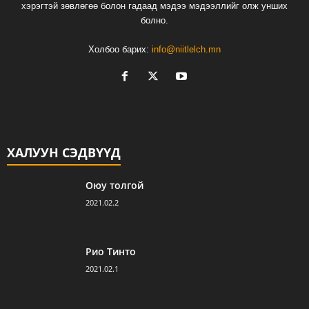
хэрэгтэй зөвлөгөө болон гадаад мэдээ мэдээллийг олж унших
болно.
Холбоо барих:
info@niitlelch.mn
ХАЛУУН СЭДВҮҮД
Оюу толгой
2021.02.2
Рио Тинто
2021.02.1