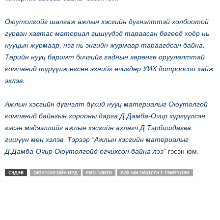
Оюутолгойг шалгаж ажлын хэсгийн дүгнэлттэй холбоотой
гурван хавтас материал гишүүдэд тараасан бөгөөд хоёр нь
нууцын журмаар, нэг нь энгийн журмаар тараагдсан байна.
Төрийн нууц баримт бичгийг гаднын хөрөнгө оруулалттай
компанид түрүүлж өгсөн эзнийг өчигдөр УИХ дотроосоо хайж
эхлэв.
Ажлын хэсгийн дүгнэлт бүхий нууц материалыг Оюутолгой
компанид байнгын хорооны дарга Д.Дамба-Очир хүргүүлсэн
гэсэн мэдээллийг ажлын хэсгийн ахлагч Д.Тэрбишдагва
гишүүн мөн хэлэв. Тэрээр “Ажлын хэсгийн материалыг
Д.Дамба-Очир Оюутолгойд өгчихсөн байна лээ
” гэсэн юм.
СЭДЭВ
ОЮУТОЛГОЙН ОРД
РИО ТИНТО
УИХ-ЫН ГИШҮҮН Г.ТЭМҮҮЛЭН