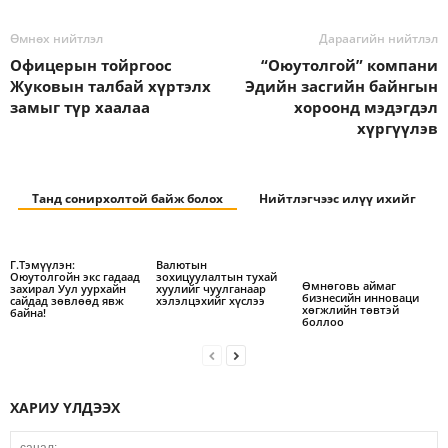
Өмнөх нийтлэл
Дараагийн нийтлэл
Офицерын тойргоос
“Оюутолгой” компани
Жуковын талбай хүртэлх
Эдийн засгийн байнгын
замыг түр хаалаа
хороонд мэдэгдэл
хүргүүлэв
Танд сонирхолтой байж болох
Нийтлэгчээс илүү ихийг
Г.Тэмүүлэн:
Валютын
Оюутолгойн экс гадаад
зохицуулалтын тухай
Өмнөговь аймаг
захирал Уул уурхайн
хуулийг чуулганаар
бизнесийн инноваци
сайдад зөвлөөд явж
хэлэлцэхийг хүслээ
хөгжлийн төвтэй
байна!
боллоо
ХАРИУ ҮЛДЭЭХ