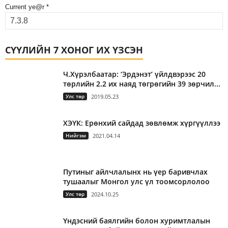
Current ye@r
*
СҮҮЛИЙН 7 ХОНОГ ИХ ҮЗСЭН
Ч.Хүрэлбаатар: ‘Эрдэнэт’ үйлдвэрээс 20
төрлийн 2.2 их наяд төгрөгийн 39 зөрчил...
Улс төр
2019.05.23
ХЭҮК: Ерөнхий сайдад зөвлөмж хүргүүллээ
Нийгэм
2021.04.14
Путиныг айлчлалынх нь үер баривчлах
тушаалыг Монгол улс үл тоомсорлолоо
Улс төр
2024.10.25
Үндэсний баялгийн болон хуримтлалын