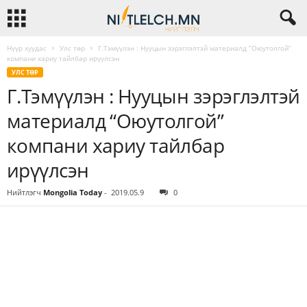
Нүүр хуудас
Улс төр
Г.Тэмүүлэн : Нууцын зэрэглэлтэй материалд “Оюутолгой”
компани хариу тайлбар ирүүлсэн
УЛС ТӨР
Г.Тэмүүлэн : Нууцын зэрэглэлтэй
материалд “Оюутолгой”
компани хариу тайлбар
ирүүлсэн
Нийтлэгч
Mongolia Today
-
2019.05.9
0