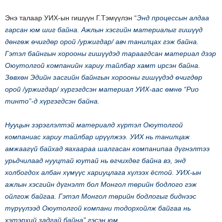
Энэ талаар УИХ-ын гишүүн Г.Тэмүүлэн “
Энд процессын алдаа
гарсан юм шиг байна. Ажлын хэсгийн материалыг гишүүд
дөнгөж өчигдөр орой /уржигдар/ авч танилцах гэж байна.
Гэтэл байнгын хорооны гишүүдэд тараагдсан материал дээр
Оюутолгой компанийн хариу тайлбар хамт ирсэн байна.
Зөвхөн Эдийн засгийн байнгын хорооны гишүүдэд өчигдөр
орой /уржигдар/ хүргэгдсэн материал УИХ-аас өмнө “Рио
тинто”-д хүргэгдсэн байна.
Нууцын зэрэглэлтэй материалд хүртэл Оюутолгой
компаниас хариу тайлбар ирүүлжээ. УИХ нь танилцаж
амжаагүй байхад яахаараа шалгасан компанипаа дүгнэлтээ
урьдчилаад нууцтай юутай нь өгчихдөг байна вэ, энд
холбогдох албан хүмүүс хариуцлага хүлээх ёстой. УИХ-ын
ажлын хэсгийн дүгнэлт бол Монгол төрийн бодлого гэж
ойлгож байгаа. Гэтэл Монгол төрийн бодлогыг биднээс
түрүүлээд Оюутолгой компани тодорхойлж байгаа нь
хэтэрхий задгай байна” гэсэн юм.