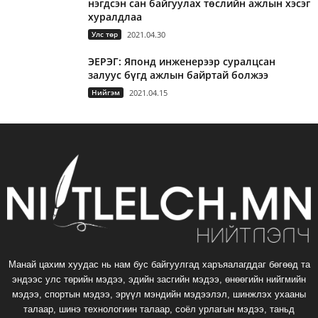
нэгдсэн сан байгуулах төслийн ажлын хэсэг
хуралдлаа
Улс төр
2021.04.30
ЭЕРЭГ: Японд инженерээр суралцсан
залуус бүгд ажлын байртай болжээ
Нийгэм
2021.04.15
Манай цахим хуудас нь нам бус байгуулгад харъяалагддаг бөгөөд та
эндээс улс төрийн мэдээ, эдийн засгийн мэдээ, өнөөгийн нийгмийн
мэдээ, спортын мэдээ, эрүүл мэндийн мэдээлэл, шинжлэх ухааны
талаар, шинэ технологиин талаар, соёл урлагын мэдээ, таньд