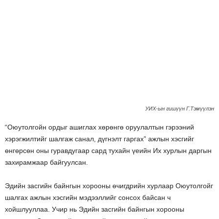
УИХ-ын гишүүн Г.Тэмүүлэн
“Оюутолгойн ордыг ашиглах хөрөнгө оруулалтын гэрээний
хэрэгжилтийг шалгаж санал, дүгнэлт гаргах” ажлын хэсгийг
өнгөрсөн оны гуравдугаар сард тухайн үеийн Их хурлын даргын
захирамжаар байгуулсан.
Эдийн засгийн байнгын хорооны өчигдрийн хурлаар Оюутолгойг
шалгах ажлын хэсгийн мэдээллийг сонсох байсан ч
хойшлууллаа. Учир нь Эдийн засгийн байнгын хорооны