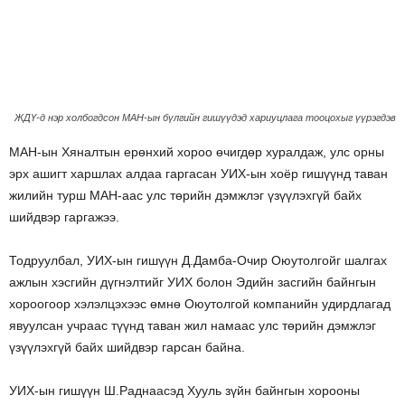
ЖДҮ-д нэр холбогдсон МАН-ын бүлгийн гишүүдэд хариуцлага тооцохыг үүрэгдэв
МАН-ын Хяналтын ерөнхий хороо өчигдөр хуралдаж, улс орны
эрх ашигт харшлах алдаа гаргасан УИХ-ын хоёр гишүүнд таван
жилийн турш МАН-аас улс төрийн дэмжлэг үзүүлэхгүй байх
шийдвэр гаргажээ.
Тодруулбал, УИХ-ын гишүүн Д.Дамба-Очир Оюутолгойг шалгах
ажлын хэсгийн дүгнэлтийг УИХ болон Эдийн засгийн байнгын
хороогоор хэлэлцэхээс өмнө Оюутолгой компанийн удирдлагад
явуулсан учраас түүнд таван жил намаас улс төрийн дэмжлэг
үзүүлэхгүй байх шийдвэр гарсан байна.
УИХ-ын гишүүн Ш.Раднаасэд Хууль зүйн байнгын хорооны