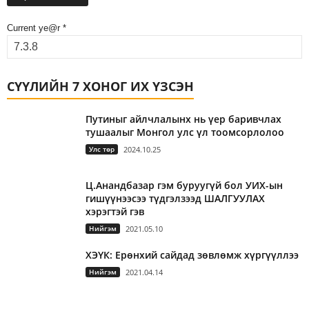
Current ye@r
*
СҮҮЛИЙН 7 ХОНОГ ИХ ҮЗСЭН
Путиныг айлчлалынх нь үер баривчлах
тушаалыг Монгол улс үл тоомсорлолоо
Улс төр
2024.10.25
Ц.Анандбазар гэм буруугүй бол УИХ-ын
гишүүнээсээ түдгэлзээд ШАЛГУУЛАХ
хэрэгтэй гэв
Нийгэм
2021.05.10
ХЭҮК: Ерөнхий сайдад зөвлөмж хүргүүллээ
Нийгэм
2021.04.14