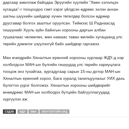
даргаар ажиллаж байхдаа Эрүүгийн хуулийн “Хөөн хэлэлцэх
хугацаа”-г тооцохдоо гэмт хэрэг үйлдсэн өдрөөс эхлэн анхан
шатны шүүхийн шийдвэр хүчин төгөлдөр болсон өдрөөр
дуусгавар болгох заалтыг оруулсан. Тиймээс Ш.Раднаасэд
гишүүнийг Хууль зүйн байнгын хорооны даргын албан
тушаалаас чөлөөлөх, мөн намаас таван жилийн хугацаанд улс
төрийн дэмжлэг үзүүлэхгүй байх шийдвэр гаргажээ.
Мөн өчигдрийн Хяналтын ерөнхий хорооны хурлаар ЖДҮ-д нэр
холбогдсон МАН-ын бүлгийн гишүүдэд улс төрийн хариуцлага
тооцож энэ тухайгаа, зургадугаар сарын 15-ны дотор МАН-ын
Хяналтын ерөнхий хороо, Бага хуралд танилцуулахыг УИХ дахь
бүлэгтээ үүрэг болгожээ. Хяналтын хорооны шийдвэрийг
өнөөдрөөс МАН-ын холбогдох бүтцийн байгууллагуудад
хүргүүлэх аж.
СЭДЭВ
ЖДҮ
МАН
ОЮУТОЛГОЙН ОРД