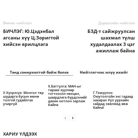
Өмнөх нийтлэл
Дараагийн нийтлэл
БИЧЛЭГ: Ю.Цэдэнбал
БЗД-т сайжруулсан
агсаны хүү Ц.Зоригтой
шахмал түлш
хийсэн ярилцлага
худалдаалах 3 цэг
ажиллаж байна
Танд сонирхолтой байж болох
Нийтлэгчээс илүү ихийг
Х.Баттулга: МАН-ыг
тараах хуулиар
У.Хүэрлсүх: Монгол төр
Г.Тэмүүлэн:
тогтоосон нөхцөл,
шударга бусын өмнө
Оюутолгойн экс гадаад
шаардлага бүрдсэнийг
толгой гудайлгах
захирал Уул уурхайн
дахин нотлон зарлаж
учиргүй
сайдад зөвлөөд явж
байна
байна!
ХАРИУ ҮЛДЭЭХ