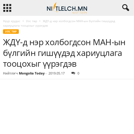
Нүүр хуудас
Улс төр
ЖДҮ-д нэр холбогдсон МАН-ын бүлгийн гишүүдэд
хариуцлага тооцохыг үүрэгдэв
УЛС ТӨР
ЖДҮ-д нэр холбогдсон МАН-ын
бүлгийн гишүүдэд хариуцлага
тооцохыг үүрэгдэв
Нийтлэгч
Mongolia Today
-
2019.05.17
0