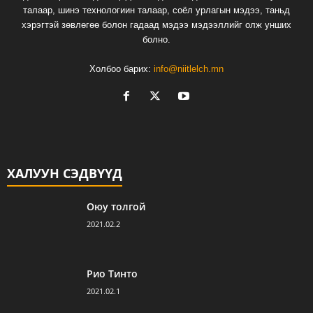
талаар, шинэ технологиин талаар, соёл урлагын мэдээ, таньд
хэрэгтэй зөвлөгөө болон гадаад мэдээ мэдээллийг олж унших
болно.
Холбоо барих:
info@niitlelch.mn
ХАЛУУН СЭДВҮҮД
Оюу толгой
2021.02.2
Рио Тинто
2021.02.1