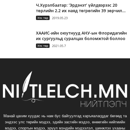
Ч.Хүрэлбаатар: ‘Эрдэнэт’ үйлдвэрээс 20
төрлийн 2.2 их наяд төгрөгийн 39 зөрчил...
Улс төр
2019.05.23
ХААИС-ийн оюутнууд АНУ-ын Флоридагийн
их сургуульд суралцах боломжтой боллоо
Улс төр
2021.05.7
Манай цахим хуудас нь нам бус байгуулгад харъяалагддаг бөгөөд та
эндээс улс төрийн мэдээ, эдийн засгийн мэдээ, өнөөгийн нийгмийн
мэдээ, спортын мэдээ, эрүүл мэндийн мэдээлэл, шинжлэх ухааны