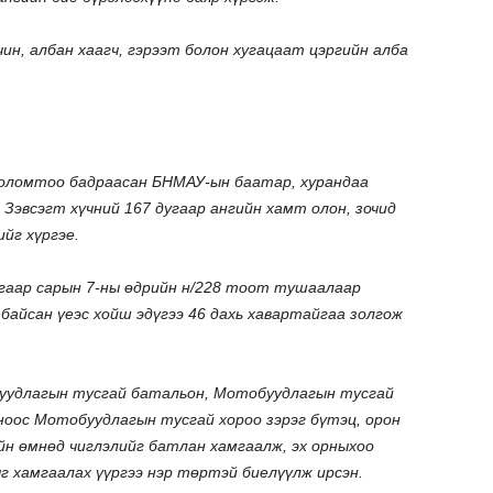
чин, албан хаагч, гэрээт болон хугацаат цэргийн алба
 голомтоо бадраасан БНМАУ-ын баатар, хурандаа
Зэвсэгт хүчний 167 дугаар ангийн хамт олон, зочид
йг хүргэе.
угаар сарын 7-ны өдрийн н/228 тоот тушаалаар
байсан үеэс хойш эдүгээ 46 дахь хавартайгаа золгож
уудлагын тусгай батальон, Мотобуудлагын тусгай
ноос Мотобуудлагын тусгай хороо зэрэг бүтэц, орон
 өмнөд чиглэлийг батлан хамгаалж, эх орныхоо
 хамгаалах үүргээ нэр төртэй биелүүлж ирсэн.