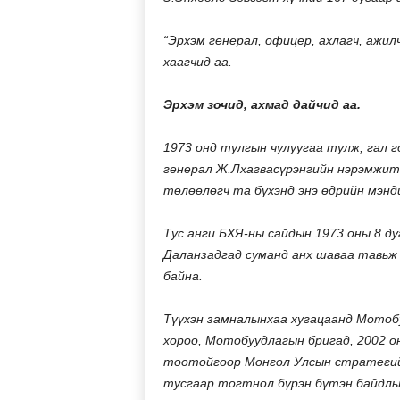
“Эрхэм генерал, офицер, ахлагч, ажил
хаагчид аа.
Эрхэм зочид, ахмад дайчид аа.
1973 онд тулгын чулуугаа тулж, гал
генерал Ж.Лхагвасүрэнгийн нэрэмжит 
төлөөлөгч та бүхэнд энэ өдрийн мэнди
Тус анги БХЯ-ны сайдын 1973 оны 8 д
Даланзадгад суманд анх шаваа тавьж 
байна.
Түүхэн замналынхаа хугацаанд Мотоб
хороо, Мотобуудлагын бригад, 2002 о
тоотойгоор Монгол Улсын стратегийн
тусгаар тогтнол бүрэн бүтэн байдлыг