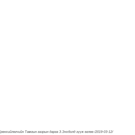
рөнхийлөгчийн Тамгын газрын дарга З.Энхболд зүүж өглөө /2019-03-12/