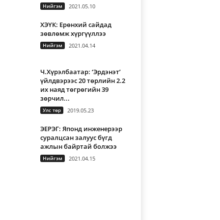
Нийгэм
2021.05.10
ХЭҮК: Ерөнхий сайдад
зөвлөмж хүргүүллээ
Нийгэм
2021.04.14
Ч.Хүрэлбаатар: ‘Эрдэнэт’
үйлдвэрээс 20 төрлийн 2.2
их наяд төгрөгийн 39
зөрчил...
Улс төр
2019.05.23
ЭЕРЭГ: Японд инженерээр
суралцсан залуус бүгд
ажлын байртай болжээ
Нийгэм
2021.04.15