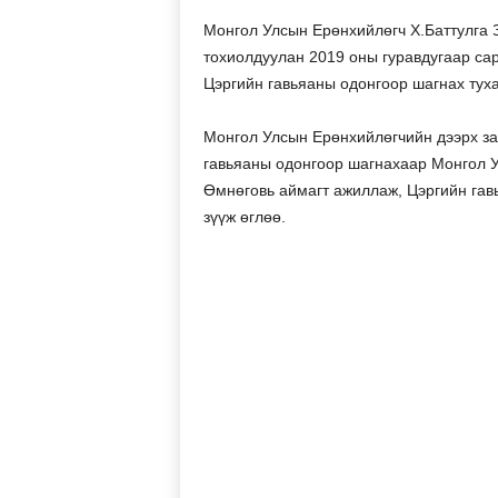
Монгол Улсын Ерөнхийлөгч Х.Баттулга З
тохиолдуулан 2019 оны гуравдугаар сар
Цэргийн гавьяаны одонгоор шагнах туха
Монгол Улсын Ерөнхийлөгчийн дээрх зар
гавьяаны одонгоор шагнахаар Монгол 
Өмнөговь аймагт ажиллаж, Цэргийн гавь
зүүж өглөө.