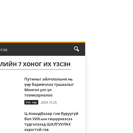
усад
ҮЛИЙН 7 ХОНОГ ИХ ҮЗСЭН
Путиныг айлчлалынх нь
үер баривчлах тушаалыг
Монгол улс үл
тоомсорлолоо
Улс төр
2024.10.25
Ц.Анандбазар гэм буруугүй
бол УИХ-ын гишүүнээсээ
түдгэлзээд ШАЛГУУЛАХ
хэрэгтэй гэв