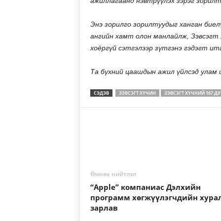
ажиллагаанд нэвтрүүлэх зэрэг зорилт
Энэ зорилго зорилтуудыг ханган биел
ангийн хамт олон манлайлж, Зэвсэгт 
хоёргүй сэтгэлээр зүтгэнэ гэдэгт ит
Та бүхний цаашдын ажил үйлсэд улам 
СЭДЭВ
ЗЭВСЭГТ ХҮЧИН
ЗЭВСЭГТ ХҮЧНИЙ 167 ДУ
Өмнөх нийтлэл
“Apple” компаниас Дэлхийн
программ хөгжүүлэгчдийн хура
зарлав