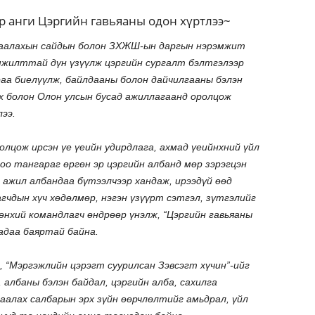
ар анги Цэргийн гавьяаны одон хүртлээ~
гаалахын сайдын болон ЗХЖШ-ын даргын нэрэмжит
жилттай дүн үзүүлж цэргийн сургалт бэлтгэлээр
раа биелүүлж, байлдааны болон дайчилгааны бэлэн
х болон Олон улсын бусад ажиллагаанд оролцож
ээ.
ролцож ирсэн үе үеийн удирдлага, ахмад үеийнхний үйл
оо тангараг өргөн эр цэргийн албанд мөр зэрэгцэн
 ажил албандаа бүтээлчээр хандаж, ирээдүй өөд
гчдын хүч хөдөлмөр, нэгэн үзүүрт сэтгэл, зүтгэлийг
өнхий командлагч өндрөөр үнэлж, “Цэргийн гавьяаны
адаа баяртай байна.
, “Мэргэжлийн цэрэгт суурилсан Зэвсэгт хүчин”-ийг
 албаны бэлэн байдал, цэргийн алба, сахилга
аалах салбарын эрх зүйн өөрчлөлтийг амьдрал, үйл