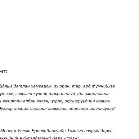
гт:
йдлыг батлан хамгаалж, эх орон, төр, ард түмнийхээ
үтгэж, зэвсэгт хүчний тасралтгүй үйл ажиллагааг
н ажилтан албан хаагч, цэрэг, офицерүүдийн гавьяа
дугаар ангийг Цэргийн гавьяаны одонгоор шагнасугай”
 Монгол Улсын Ерөнхийлөгчийн Тамгын газрын дарга
ангийн бие бүрэлдэхүүнд баяр хүргэж: