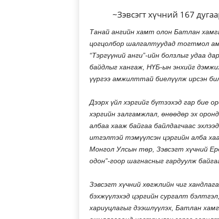
~Зэвсэгт хүчний 167 дуга
Танай ангийн хамт олон Батлан хам
цогцолбор шалгалтуудад тогтмол ам
“Тэргүүний анги”-ийн болзлыг удаа да
байдлыг хангаж, НҮБ-ын энхийг дэмжи
үүргээ амжилттай биелүүлж ирсэн бил
Дээрх үйл хэргийг бүтээхэд гар бие о
хэргийн залгамжлал, өнөөдөр эх оронд
албаа хааж байгаа байлдагчаас эхлээд
итгэлтэй тэмүүлсэн цэргийн алба хаа
Монгол Улсын төр, Зэвсэгт хүчний Ер
одон”-гоор шагнасныг гардуулж байга
Зэвсэгт хүчний хөгжлийн чиг хандлага
бэхжүүлэхэд цэргийн сургалт бэлтгэл,
хариуцлагыг дээшлүүлэх, Батлан хамг