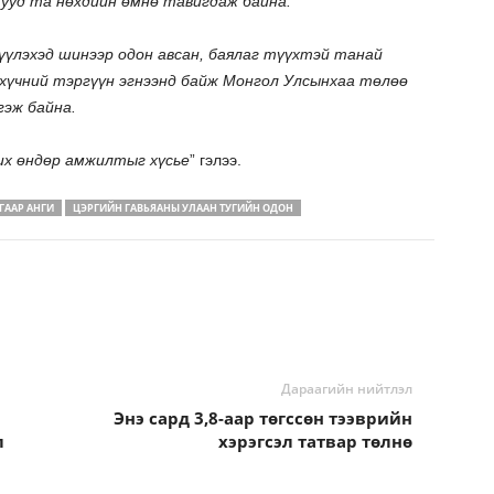
ууд та нөхдийн өмнө тавигдаж байна.
үүлэхэд шинээр одон авсан, баялаг түүхтэй танай
хүчний тэргүүн эгнээнд байж Монгол Улсынхаа төлөө
гэж байна.
их өндөр амжилтыг хүсье
” гэлээ.
ГААР АНГИ
ЦЭРГИЙН ГАВЬЯАНЫ УЛААН ТУГИЙН ОДОН
Дараагийн нийтлэл
Энэ сард 3,8-аар төгссөн тээврийн
л
хэрэгсэл татвар төлнө