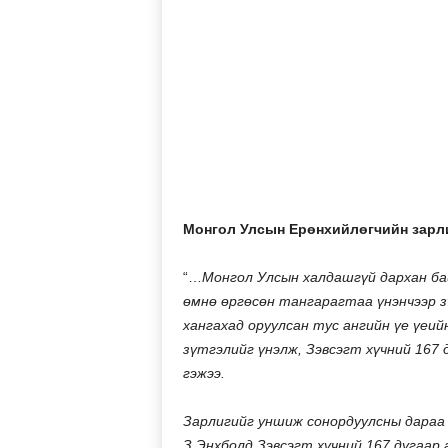
Монгол Улсын Ерөнхийлөгчийн зарли
“…
Монгол Улсын халдашгүй дархан ба
өмнө өргөсөн тангарагтаа үнэнчээр з
хангахад оруулсан тус ангийн үе үеий
зүтгэлийг үнэлж, Зэвсэгт хүчний 167 
гэжээ.
Зарлигийг уншиж сонордуулсны дараа
З.Энхболд Зэвсэгт хүчний 167 дугаар 