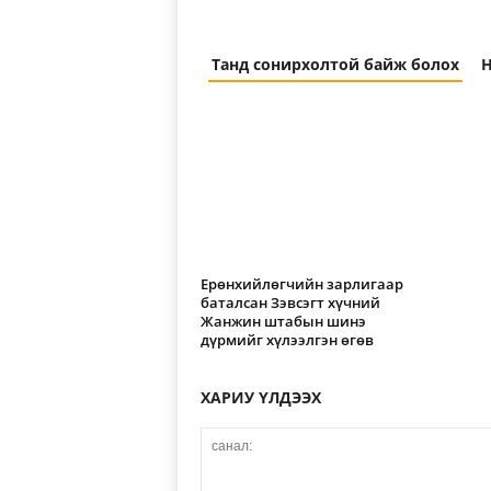
Танд сонирхолтой байж болох
Н
Ерөнхийлөгчийн зарлигаар
баталсан Зэвсэгт хүчний
Жанжин штабын шинэ
дүрмийг хүлээлгэн өгөв
ХАРИУ ҮЛДЭЭХ