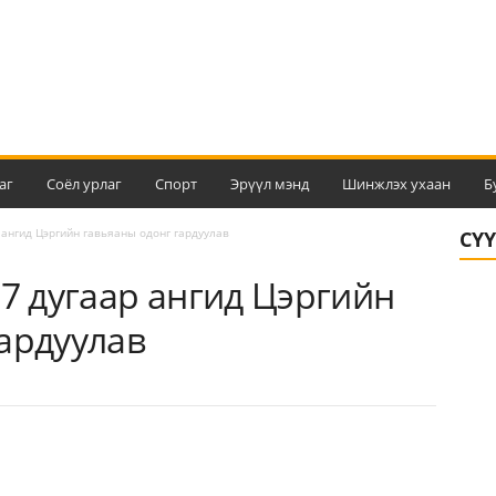
аг
Соёл урлаг
Спорт
Эрүүл мэнд
Шинжлэх ухаан
Б
 ангид Цэргийн гавьяаны одонг гардуулав
СҮ
67 дугаар ангид Цэргийн
ардуулав