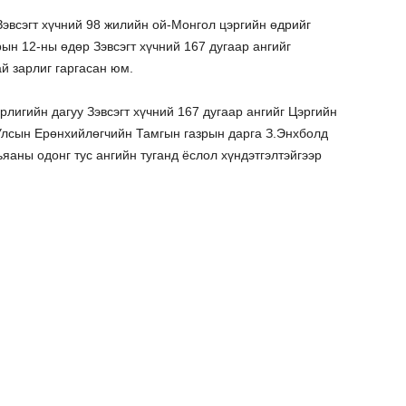
эвсэгт хүчний 98 жилийн ой-Монгол цэргийн өдрийг
ын 12-ны өдөр Зэвсэгт хүчний 167 дугаар ангийг
й зарлиг гаргасан юм.
лигийн дагуу Зэвсэгт хүчний 167 дугаар ангийг Цэргийн
Улсын Ерөнхийлөгчийн Тамгын газрын дарга З.Энхболд
яаны одонг тус ангийн туганд ёслол хүндэтгэлтэйгээр