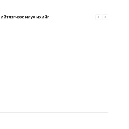
ийтлэгчээс илүү ихийг