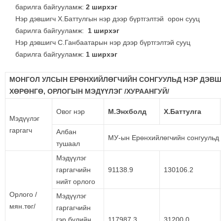
барилга байгууламж:
2 ширхэг
Нэр дэвшигч Х.Баттулгын нэр дээр бүртгэлтэй орон сууц
барилга байгууламж:
1 ширхэг
Нэр дэвшигч С.Ганбаатарын нэр дээр бүртгэлтэй сууц
барилга байгууламж:
1 ширхэг
МОНГОЛ УЛСЫН ЕРӨНХИЙЛӨГЧИЙН СОНГУУЛЬД НЭР ДЭВ
ХӨРӨНГӨ, ОРЛОГЫН МЭДҮҮЛЭГ /ХУРААНГУЙ/
Овог нэр
М.Энхболд
Х.Баттулга
Мэдүүлэг
гаргагч
Албан
МУ-ын Ерөнхийлөгчийн сонгуульд 
тушаал
Мэдүүлэг
гаргагчийн
91138.9
130106.2
нийт орлого
Орлого /
Мэдүүлэг
мян.төг/
гаргагчийн
гэр бүлийн
117987.3
31200.0