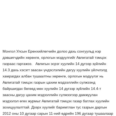
Монгол Улсын Ерөнхийлөгчийн долоо дахь сонгуульд нэр
дэвшигчдийн хөрөнгө, орлогын мэдүүлгийг Авлигатай тэмцэх
газраас гаргажээ. Авлигын эсрэг хуулийн 14 дүгээр зүйлийн
14.3 дахь хэсэгт заасан үндэслэлийн дагуу хуулийн үйлчлэлд
хамрагдах албан тушаалтны хөрөнгө, орлогын мэдүүлэг нь
Авлигатай тэмцэх газрын цахим мэдээллийн сүлжээнд
байршигдах бөгөөд мөн хуулийн 14 дүгээр зүйлийн 14.4-т
заасны дагуу цахим мэдээллийн сүлжээгээр дамжуулан
мэдээлэл өгөх журмыг Авлигатай тэмцэх газар батлах хуулийн
зохицуулалттай. Дээрх хуулийг баримтлан тус газрын даргын
2012 оны 10 дугаар сарын 11-ний өдрийн 196 дугаар тушаалаар