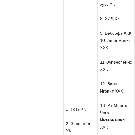
хувь ХК
8. ХИД ХК
9. Вебсофт ХХК
10. Ай номадик
ХХК
11.Өүпэнспейнс
ХХК
12. Баян-
Игрийт ХХК
13. Их Монгол
1. Говь ХК
Чага
Интернэшнл
2. Зоос гоёл
ХХК
ХК