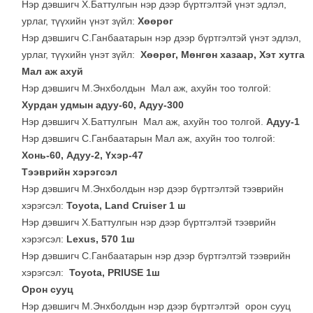
Нэр дэвшигч Х.Баттулгын нэр дээр бүртгэлтэй үнэт эдлэл,
урлаг, түүхийн үнэт зүйл:
Хөөрөг
Нэр дэвшигч С.Ганбаатарын нэр дээр бүртгэлтэй үнэт эдлэл,
урлаг, түүхийн үнэт зүйл:
Хөөрөг, Мөнгөн хазаар, Хэт хутга
Мал аж ахуй
Нэр дэвшигч М.Энхболдын Мал аж, ахуйн тоо толгой:
Хурдан удмын адуу-60, Адуу-300
Нэр дэвшигч Х.Баттулгын Мал аж, ахуйн тоо толгой.
Адуу-1
Нэр дэвшигч С.Ганбаатарын Мал аж, ахуйн тоо толгой:
Хонь-60, Адуу-2, Үхэр-47
Тээврийн хэрэгсэл
Нэр дэвшигч М.Энхболдын нэр дээр бүртгэлтэй тээврийн
хэрэгсэл:
Toyota, Land Cruiser 1 ш
Нэр дэвшигч Х.Баттулгын нэр дээр бүртгэлтэй тээврийн
хэрэгсэл:
Lexus, 570 1ш
Нэр дэвшигч С.Ганбаатарын нэр дээр бүртгэлтэй тээврийн
хэрэгсэл:
Toyota, PRIUSE 1ш
Орон сууц
Нэр дэвшигч М.Энхболдын нэр дээр бүртгэлтэй орон сууц