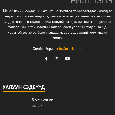
Манай цахим хуудас нь нам бус байгуулгад харъяалагддаг бөгөөд та
эндээс улс төрийн мэдээ, эдийн засгийн мэдээ, өнөөгийн нийгмийн
мэдээ, спортын мэдээ, эрүүл мэндийн мэдээлэл, шинжлэх ухааны
талаар, шинэ технологиин талаар, соёл урлагын мэдээ, таньд
хэрэгтэй зөвлөгөө болон гадаад мэдээ мэдээллийг олж унших
болно.
Холбоо барих:
info@niitlelch.mn
ХАЛУУН СЭДВҮҮД
Оюу толгой
2021.02.2