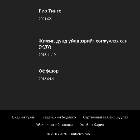
Рио Тинто
2021.02.1
Жижиг, дунд үйлдвэрийг хөгжүүлэх сан
(ЖДҮ)
2018.11.19
Оффшор
2018.04.4
Бидний тухай
Редакцийн бодлого
Сурталчилгаа байршуулах
Үйлчилгээний нөхцөл
Холбоо барих
© 2016-
2026
niitlelch.mn