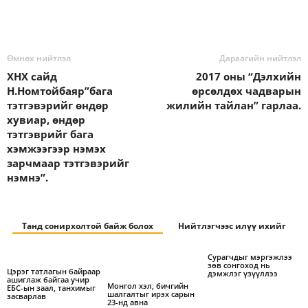
Өмнөх нийтлэл
Дараагийн нийтлэл
ХНХ сайд
2017 оны “Дэлхийн
Н.Номтойбаяр”бага
өрсөлдөх чадварын
тэтгэвэрийг өндөр
жилийн тайлан” гарлаа.
хувиар, өндөр
тэтгэврийг бага
хэмжээгээр нэмэх
зарчмаар тэтгэвэрийг
нэмнэ”.
Танд сонирхолтой байж болох
Нийтлэгчээс илүү ихийг
Сурагчдыг мэргэжлээ
зөв сонгоход нь
Цэрэг татлагын байраар
дэмжлэг үзүүллээ
ашиглаж байгаа учир
Монгол хэл, бичгийн
ЕБС-ын заал, танхимыг
шалгалтыг ирэх сарын
засварлав
23-нд авна