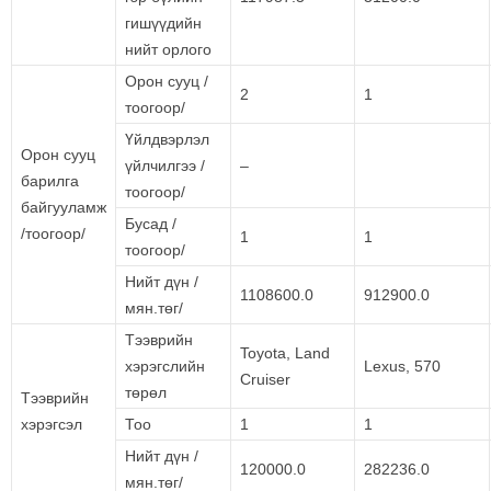
гишүүдийн
нийт орлого
Орон сууц /
2
1
тоогоор/
Үйлдвэрлэл
Орон сууц
үйлчилгээ /
–
барилга
тоогоор/
байгууламж
Бусад /
/тоогоор/
1
1
тоогоор/
Нийт дүн /
1108600.0
912900.0
мян.төг/
Тээврийн
Toyota, Land
хэрэгслийн
Lexus, 570
Cruiser
төрөл
Тээврийн
хэрэгсэл
Тоо
1
1
Нийт дүн /
120000.0
282236.0
мян.төг/