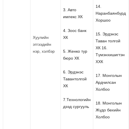
14.
3. Авто
Наранбаянбүрд
импекс ХК
Хоршоо
4. Зоос банк
15. Эрдэнэс
Хуулийн
ХК
Таван толгой
этгээдийн
ХК 16.
нэр, хэлбэр
5. Женко тур
Түмэнхишигтэн
бюро ХК
ХХК
6. Эрдэнэс
17. Монголын
Тавантолгой
Ардчилсан
ХК
Холбоо
7.Технологийн
18. Монголын
дээд сургууль
Жүдо бөхийн
Холбоо