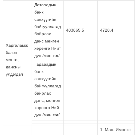
Дотооодын
банк
санхүүгийн
байгууллагад
483865.5
4728.4
байрлах
данс мөнгөн
Хадгаламж
хөрөнгө Нийт
бэлэн
дүн /мян.төг/
мөнгө,
Гадааадын
дансны
банк,
үлдэгдэл
санхүүгийн
байгууллагад
–
–
байрлах
данс, мөнгөн
хөрөнгө Нийт
дүн /мян.төг/
1. Мах- Импекс