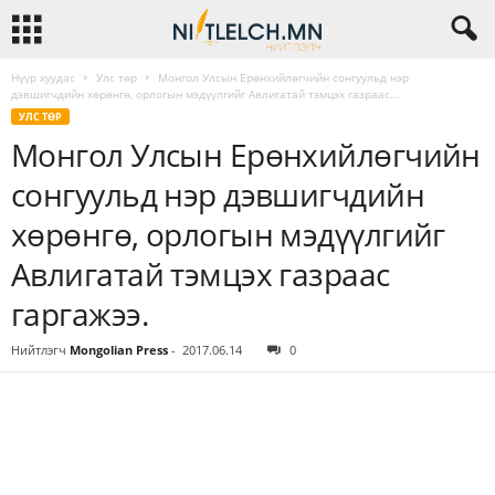
Нүүр хуудас
Улс төр
Монгол Улсын Ерөнхийлөгчийн сонгуульд нэр
дэвшигчдийн хөрөнгө, орлогын мэдүүлгийг Авлигатай тэмцэх газраас...
УЛС ТӨР
Монгол Улсын Ерөнхийлөгчийн
сонгуульд нэр дэвшигчдийн
хөрөнгө, орлогын мэдүүлгийг
Авлигатай тэмцэх газраас
гаргажээ.
Нийтлэгч
Mongolian Press
-
2017.06.14
0