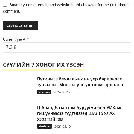
Save my name, email, and website in this browser for the next time I
comment.
Current ye@r
*
СҮҮЛИЙН 7 ХОНОГ ИХ ҮЗСЭН
Путиныг айлчлалынх нь үер баривчлах
тушаалыг Монгол улс үл тоомсорлолоо
Улс төр
2024.10.25
Ц.Анандбазар гэм буруугүй бол УИХ-ын
гишүүнээсээ түдгэлзээд ШАЛГУУЛАХ
хэрэгтэй гэв
Нийгэм
2021.05.10