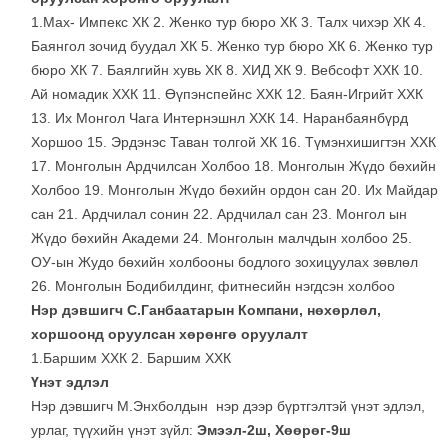
1.Мах- Импекс ХК 2. Женко тур бюро ХК 3. Талх чихэр ХК 4.
Баянгол зочид буудал ХК 5. Женко тур бюро ХК 6. Женко тур
бюро ХК 7. Баялгийн хувь ХК 8. ХИД ХК 9. Вебсофт ХХК 10.
Ай номадик ХХК 11. Өүпэнспейнс ХХК 12. Баян-Игрийт ХХК
13. Их Монгол Чага Интернэшнл ХХК 14. Наранбаянбүрд
Хоршоо 15. Эрдэнэс Таван толгой ХК 16. Түмэнхишигтэн ХХК
17. Монголын Ардчилсан Холбоо 18. Монголын Жүдо бөхийн
Холбоо 19. Монголын Жүдо бөхийн ордон сан 20. Их Майдар
сан 21. Ардчилал сонин 22. Ардчилал сан 23. Монгол ын
Жүдо бөхийн Академи 24. Монголын малчдын холбоо 25.
ОУ-ын Жудо бөхийн холбооны бодлого зохицуулах зөвлөл
26. Монголын Бодибилдинг, фитнесийн нэгдсэн холбоо
Нэр дэвшигч С.Ганбаатарын Компани, нөхөрлөл,
хоршоонд оруулсан хөрөнгө оруулалт
1.Баршим ХХК 2. Баршим ХХК
Үнэт эдлэл
Нэр дэвшигч М.Энхболдын нэр дээр бүртгэлтэй үнэт эдлэл,
урлаг, түүхийн үнэт зүйл:
Эмээл-2ш, Хөөрөг-9ш