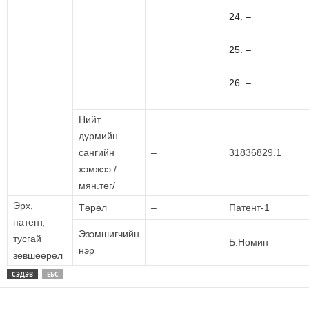
24. –
25. –
26. –
Нийт
дүрмийн
сангийн
–
31836829.1
хэмжээ /
мян.төг/
Эрх,
Төрөл
–
Патент-1
патент,
Эзэмшигчийн
тусгай
–
Б.Номин
нэр
зөвшөөрөл
СЭДЭВ
ЕБС