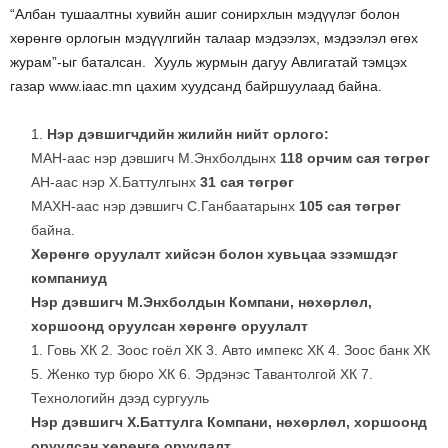
“Албан тушаалтны хувийн ашиг сонирхлын мэдүүлэг болон
хөрөнгө орлогын мэдүүлгийн талаар мэдээлэх, мэдээлэл өгөх
журам”-ыг баталсан. Хууль журмын дагуу Авлигатай тэмцэх
газар www.iaac.mn цахим хуудсанд байршуулаад байна.
Нэр дэвшигчдийн жилийн нийт орлого:
МАН-аас нэр дэвшигч М.Энхболдынх
118 орчим сая төгрөг
АН-аас нэр Х.Баттулгынх
31 сая төгрөг
МАХН-аас нэр дэвшигч С.Ганбаатарынх
105 сая төгрөг
байна.
Хөрөнгө оруулалт хийсэн болон хувьцаа эзэмшдэг
компаниуд
Нэр дэвшигч М.Энхболдын Компани, нөхөрлөл,
хоршоонд оруулсан хөрөнгө оруулалт
1. Говь ХК 2. Зоос гоёл ХК 3. Авто импекс ХК 4. Зоос банк ХК
5. Женко тур бюро ХК 6. Эрдэнэс Тавантолгой ХК 7.
Технологийн дээд сургууль
Нэр дэвшигч Х.Баттулга Компани, нөхөрлөл, хоршоонд
оруулсан хөрөнгө оруулалт