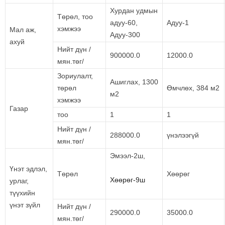
Хурдан удмын
Төрөл, тоо
адуу-60,
Адуу-1
хэмжээ
Мал аж,
Адуу-300
ахуй
Нийт дүн /
900000.0
12000.0
мян.төг/
Зориулалт,
Ашиглах, 1300
төрөл
Өмчлөх, 384 м2
м2
хэмжээ
Газар
тоо
1
1
Нийт дүн /
288000.0
үнэлээгүй
мян.төг/
Эмээл-2ш,
Үнэт эдлэл,
Төрөл
Хөөрөг
Хөөрөг-9ш
урлаг,
түүхийн
үнэт зүйл
Нийт дүн /
290000.0
35000.0
мян.төг/