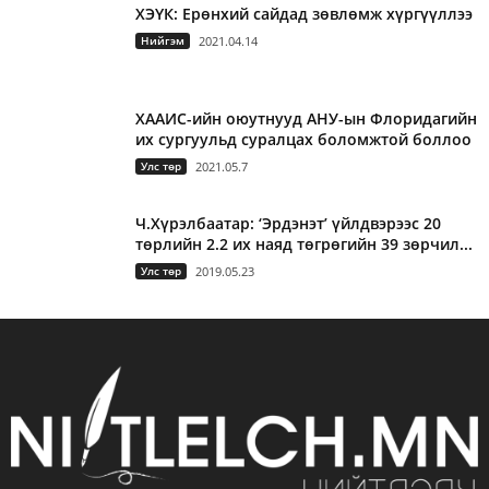
ХЭҮК: Ерөнхий сайдад зөвлөмж хүргүүллээ
Нийгэм
2021.04.14
ХААИС-ийн оюутнууд АНУ-ын Флоридагийн
их сургуульд суралцах боломжтой боллоо
Улс төр
2021.05.7
Ч.Хүрэлбаатар: ‘Эрдэнэт’ үйлдвэрээс 20
төрлийн 2.2 их наяд төгрөгийн 39 зөрчил...
Улс төр
2019.05.23