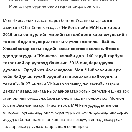
Монгол хүн бүрийн баяр гэдгийг онцолсон юм.
Мөн Нийслэлийн Засаг дарга бөгөөд Улаанбаатар хотын
захирагч С.Батболд хэлэхдээ “
Нийслэлийн МАН-ын хороо
2016 оны сонгуулийн мөрийн хөтөлбөрөө хэрэгжүүлэхийн
төлөө бодлого, зорилтоо чиглүүлэн ажиллаж байна.
Улаанбаатар хотын эдийн засаг сэргэж эхэлсэн. Өмнөх
удирдлагуудын “Концесс” нэрийн дор 140 гаруй тэрбум
төгрөгний өр үүсгээд байсныг 2018 онд барагдуулж
дууслаа. Өргүй хот болж чадсан. Мөн “Нийслэлийн эрх
зүйн байдлын тухай хуулийн шинэчилсэн найруулгын
төсөл
”-ийг 27 жилийн УИХ-аар хэлэлцүүлж, засгийн газрын
дэмжлэг аваад байгаа нь Улаанбаатар хотын хөгжлийн шинэ эрх
зүйн орчныг бүрдүүлж байгаа ололт гэдгийг онцоллоо. Монгол
Улсын Засгийн газар, Нийслэл хот, МАН-ын удирдлагын баг
өнгөрсөн хугацаанд хийж хэрэгжүүлсэн ажил, цаашид анхаарах
асуудал болон намын анхан шатны нэгжүүдийг чадавхжуулах
талаар энэхүү уулзалтаар санал солилцлоо.