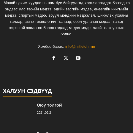
Манай цахим хуудас нь нам бус байгуулгад харъяалагддаг бөгөөд та
эндээс улс төрийн мэдээ, эдийн засгийн мэдээ, өнөөгийн нийгмийн
мэдээ, спортын мэдээ, эрүүл мэндийн мэдээлэл, шинжлэх ухааны
талаар, шинэ технологиин талаар, соёл урлагын мэдээ, таньд
хэрэгтэй зөвлөгөө болон гадаад мэдээ мэдээллийг олж унших
болно.
Холбоо барих:
info@niitlelch.mn
ХАЛУУН СЭДВҮҮД
Оюу толгой
2021.02.2