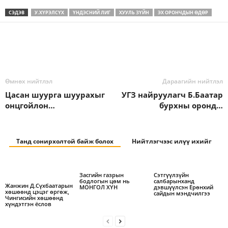
СЭДЭВ
У.ХҮРЭЛСҮХ
ҮНДЭСНИЙ ЛИГ
ХУУЛЬ ЗҮЙН
ЭХ ОРОНЧДЫН ӨДӨР
Өмнөх нийтлэл
Дараагийн нийтлэл
Цасан шуурга шуурахыг
УГЗ найруулагч Б.Баатар
онцгойлон…
бурхны оронд…
Танд сонирхолтой байж болох
Нийтлэгчээс илүү ихийг
Засгийн газрын
Сэтгүүлзүйн
бодлогын цөм нь
салбарынханд
Жанжин Д.Сүхбаатарын
МОНГОЛ ХҮН
дэвшүүлсэн Ерөнхий
хөшөөнд цэцэг өргөж,
сайдын мэндчилгээ
Чингисийн хөшөөнд
хүндэтгэн ёслов