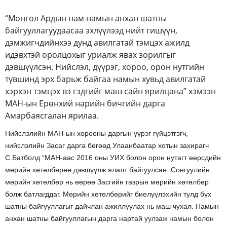
“Монгол Ардын нам намын анхан шатны
байгууллагуудаасаа эхлүүлээд нийт гишүүн,
дэмжигчдийнхээ дунд авилгатай тэмцэх ажилд
идэвхтэй оролцохыг уриалж явах зорилгыг
дэвшүүлсэн. Нийслэл, дүүрэг, хороо, орон нутгийн
түвшинд эрх барьж байгаа намын хувьд авилгатай
хэрхэн тэмцэх вэ гэдгийг маш сайн ярилцана” хэмээн
МАН-ын Ерөнхий нарийн бичгийн дарга
Амарбаясгалан ярилаа.
Нийслэлийн МАН-ын хорооны даргын үүрэг гүйцэтгэгч,
нийслэлийн Засаг дарга бөгөөд Улаанбаатар хотын захирагч
С.Батболд “МАН-аас 2016 оны УИХ болон орон нутагт өөрсдийн
мөрийн хөтөлбөрөө дэвшүүлж ялалт байгуулсан. Сонгуулийн
мөрийн хөтөлбөр нь өөрөө Засгийн газрын мөрийн хөтөлбөр
болж батлагддаг. Мөрийн хөтөлбөрийг биелүүлэхийн тулд бүх
шатны байгууллагыг дайчлан ажиллуулах нь маш чухал. Намын
анхан шатны байгууллагын дарга нартай уулзаж намын болон