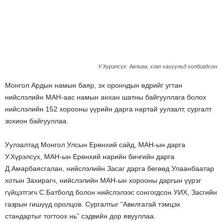
У.Хүрэлсүх: Авлига, хээл хахуульд холбогдсон
Монгол Ардын намын баяр, эх орончдын өдрийг угтан
нийслэлийн МАН-аас намын анхан шатны байгууллага болох
нийслэлийн 152 хорооны үүрийн дарга нартай уулзалт, сургалт
зохион байгууллаа.
Уулзалтад Монгол Улсын Ерөнхий сайд, МАН-ын дарга
У.Хүрэлсүх, МАН-ын Ерөнхий нарийн бичгийн дарга
Д.Амарбаясгалан, нийслэлийн Засаг дарга бөгөөд Улаанбаатар
хотын Захирагч, нийслэлийн МАН-ын хорооны даргын үүрэг
гүйцэтгэгч С.Батболд болон нийслэлээс сонгогдсон УИХ, Засгийн
газрын гишүүд оролцов. Сургалтыг “Авилгатай тэмцэх
стандартыг тогтоох нь” сэдвийн дор явууллаа.