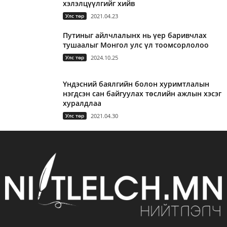
хэлэлцүүлгийг хийв
Улс төр
2021.04.23
Путиныг айлчлалынх нь үер баривчлах
тушаалыг Монгол улс үл тоомсорлолоо
Улс төр
2024.10.25
Үндэсний баялгийн болон хуримтлалын
нэгдсэн сан байгуулах төслийн ажлын хэсэг
хуралдлаа
Улс төр
2021.04.30