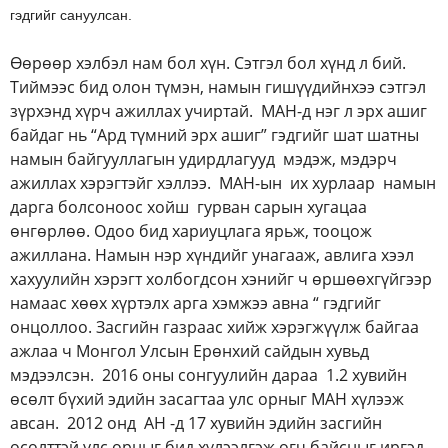
гэдгийг сануулсан.
Өөрөөр хэлбэл нам бол хүн. Сэтгэл бол хүнд л бий.
Тиймээс бид олон түмэн, намын гишүүдийнхээ сэтгэл
зүрхэнд хүрч ажиллах учиртай. МАН-д нэг л эрх ашиг
байдаг нь “Ард түмний эрх ашиг” гэдгийг шат шатны
намын байгууллагын удирдлагууд мэдэж, мэдэрч
ажиллах хэрэгтэйг хэллээ. МАН-ын их хурлаар намын
дарга болсоноос хойш гурван сарын хугацаа
өнгөрлөө. Одоо бид хариуцлага ярьж, тооцож
ажиллана. Намын нэр хүндийг унагааж, авлига хээл
хахуулийн хэрэгт холбогдсон хэнийг ч өршөөхгүйгээр
намаас хөөх хүртэлх арга хэмжээ авна “ гэдгийг
онцоллоо. Засгийн газраас хийж хэрэгжүүлж байгаа
ажлаа ч Монгол Улсын Ерөнхий сайдын хувьд
мэдээлсэн. 2016 оны сонгуулийн дараа 1.2 хувийн
өсөлт бүхий эдийн засагтаа улс орныг МАН хүлээж
авсан. 2012 онд АН -д 17 хувийн эдийн засгийн
өсөлттэй улс орныг бид хүлээлгэж өгч байсныг иргэд