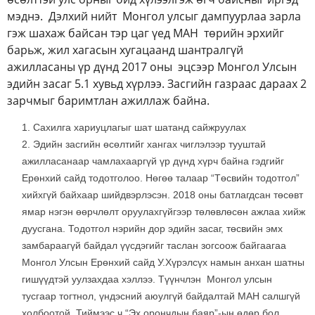
мэднэ. Дэлхий нийт Монгол улсыг дампуурлаа зарла
гэж шахаж байсан тэр цаг үед МАН төрийн эрхийг
барьж, жил хагасын хугацаанд шантралгүй
ажилласаны үр дүнд 2017 оны эцсээр Монгол Улсын
эдийн засаг 5.1 хувьд хүрлээ. Засгийн газраас дараах 2
зарчмыг баримтлан ажиллаж байна.
Сахилга хариуцлагыг шат шатанд сайжруулах
Эдийн засгийн өсөлтийг хангах чиглэлээр тууштай
ажилласанаар чамлахааргүй үр дүнд хүрч байна гэдгийг
Ерөнхий сайд тодотголоо. Нөгөө талаар “Төсвийн тодотгол”
хийхгүй байхаар шийдвэрлэсэн. 2018 оны батлагдсан төсөвт
ямар нэгэн өөрчлөлт оруулахгүйгээр төлөвлөсөн ажлаа хийж
дуусгана. Тодотгол нэрийн дор эдийн засаг, төсвийн эмх
замбараагүй байдал үүсдэгийг таслан зогсоож байгаагаа
Монгол Улсын Ерөнхий сайд У.Хүрэлсүх намын анхан шатны
гишүүдтэй уулзахдаа хэллээ. Түүнчлэн Монгол улсын
тусгаар тогтнол, үндэсний аюулгүй байдалтай МАН салшгүй
холбоотой. Тиймээс ч “Эх орончдын баяр”-ын өдөр бол