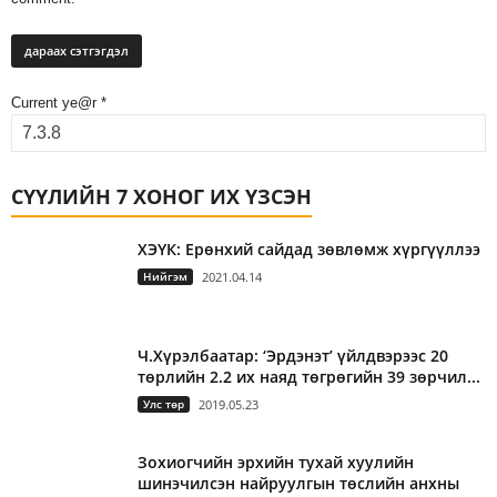
Current ye@r
*
СҮҮЛИЙН 7 ХОНОГ ИХ ҮЗСЭН
ХЭҮК: Ерөнхий сайдад зөвлөмж хүргүүллээ
Нийгэм
2021.04.14
Ч.Хүрэлбаатар: ‘Эрдэнэт’ үйлдвэрээс 20
төрлийн 2.2 их наяд төгрөгийн 39 зөрчил...
Улс төр
2019.05.23
Зохиогчийн эрхийн тухай хуулийн
шинэчилсэн найруулгын төслийн анхны