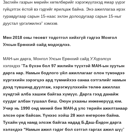
Засгийн газрын мөрийн хөтөлбөрийг хэрэгжүүлэхэд ямар үүрэг
гүйцэтгэх ёстой вэ гэдгийг ярилцаж байна. Энэ ажиллагаа ирэх
гуравдугаар сарын 15-наас эхлэн долоодугаар сарын 15-ныг
дуустал үргэлжилнэ” хэмээв.
Мөн 2018 оны төсөвт тодотгол хийхгүй гэдгээ Монгол
Улсын Ерөнхий сайд мэдэгдлээ.
МАН-ын дарга, Монгол Улсын Ерөнхий сайд У.Хүрэлсүх
хэлэхдээ “
Та бүхэн бол 97 жилийн түүхтэй МАН-ын зуутын
дарга нар. Намын бодлого үйл ажиллагааг олон түмэндээ
хүргэхийн зэрэгцээ ард түмнийхээ санаа сэтгэлийг намын
дээд түвшинд дуулгаж, хэрэгжүүлэхийн төлөө ажиллах
хүндтэй алба хашиж байгаа хүмүүс. Дарга гээд данайж
суудаг албан тушаал биш. Оюун ухааны инженерүүд юм.
Учир нь 1990 онд миний бие МАН-д улс төрийн ажилтанаар
элсэн орж байсан. Үүнээс хойш 28 жил өнгөрсөн байна.
Тухайн үед намд элсэж байгаа надад Б.Даш-Ёндон дарга
хэлэхдээ “Намын ажил гэдэг бол сэтгэл гаргах ажил шү
ү”