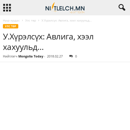
Нүүр хуудас
Улс төр
У.Хүрэлсүх: Авлига, хээл хахуульд…
УЛС ТӨР
У.Хүрэлсүх: Авлига, хээл
хахуульд…
Нийтлэгч
Mongolia Today
-
2018.02.27
0