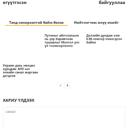
егүүтгэсэн
байгууллаа
Танд сонирхолтой байж болох
Нийтлэгчээс илүү ихийг
Путиныг айлчлалынх
Дэлхийн дундаж хэм
нь үер баривчлах
0.86 хэмээр нэмэгдсэн
тушаалыг Монгол улс
байна
үл тоомсорлолоо
Украин дахь нөхцөл
хурцдав: АНУ-ын
энхийн санал маргаан
дэгдээв
ХАРИУ ҮЛДЭЭХ