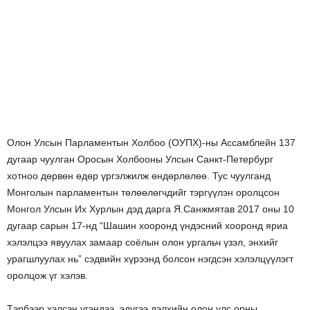
Олон Улсын Парламентын Холбоо (ОУПХ)-ны Ассамблейн 137
дугаар чуулган Оросын Холбооны Улсын Санкт-Петербург
хотноо дөрвөн өдөр үргэлжилж өндөрлөлөө. Тус чуулганд
Монголын парламентын төлөөлөгчдийг тэргүүлэн оролцсон
Монгол Улсын Их Хурлын дэд дарга Я.Санжмятав 2017 оны 10
дугаар сарын 17-нд “Шашин хооронд үндэсний хооронд яриа
хэлэлцээ явуулах замаар соёлын олон ургальч үзэл, энхийг
урагшлуулах нь” сэдвийн хүрээнд болсон нэгдсэн хэлэлцүүлэгт
оролцож үг хэлэв.
Тэрбээр хэлсэн үгэндээ, эдүгээ дэлхийн олон улс орны