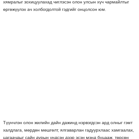
хямралыг зохицуулахад чиглэсэн олон улсын хүч чармайлтыг
өргөжүүлэх ач холбогдолтой гэдгийг онцолсон юм.
Түүнчлэн олон жилийн дайн дажинд нэрвэгдсэн ард олныг гэмт
халдлага, мөрдөн мөшгөлт, ялгаварлан гадуурхлаас хамгаалах,
цагаачдыг сайн дурын үндсэн дээр эсэн мэнд буцааж, төрсөн