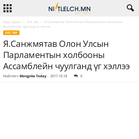
Нүүр хуудас
Улс төр
Я.Санжмятав Олон Улсын Парламентын холбооны
Ассамблейн чуулганд үг хэллээ
УЛС ТӨР
Я.Санжмятав Олон Улсын
Парламентын холбооны
Ассамблейн чуулганд үг хэллээ
Нийтлэгч
Mongolia Today
-
2017.10.18
0