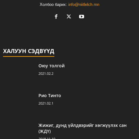
Холбоо барих:
info@niitlelch.mn
ХАЛУУН СЭДВҮҮД
Оюу толгой
2021.02.2
Рио Тинто
2021.02.1
Жижиг, дунд үйлдвэрийг хөгжүүлэх сан
(ЖДҮ)
2018.11.19