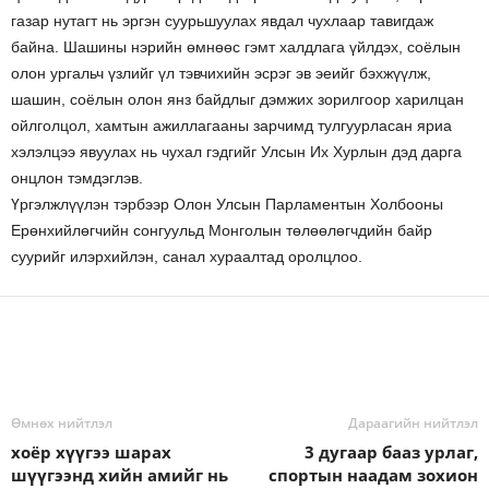
газар нутагт нь эргэн суурьшуулах явдал чухлаар тавигдаж
байна. Шашины нэрийн өмнөөс гэмт халдлага үйлдэх, соёлын
олон ургальч үзлийг үл тэвчихийн эсрэг эв эеийг бэхжүүлж,
шашин, соёлын олон янз байдлыг дэмжих зорилгоор харилцан
ойлголцол, хамтын ажиллагааны зарчимд тулгуурласан яриа
хэлэлцээ явуулах нь чухал гэдгийг Улсын Их Хурлын дэд дарга
онцлон тэмдэглэв.
Үргэлжлүүлэн тэрбээр Олон Улсын Парламентын Холбооны
Ерөнхийлөгчийн сонгуульд Монголын төлөөлөгчдийн байр
суурийг илэрхийлэн, санал хураалтад оролцлоо.
Өмнөх нийтлэл
Дараагийн нийтлэл
хоёр хүүгээ шарах
3 дугаар бааз урлаг,
шүүгээнд хийн амийг нь
спортын наадам зохион