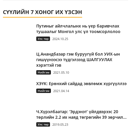
СҮҮЛИЙН 7 ХОНОГ ИХ ҮЗСЭН
Путиныг айлчлалынх нь үер баривчлах
тушаалыг Монгол улс үл тоомсорлолоо
Улс төр
2024.10.25
Ц.Анандбазар гэм буруугүй бол УИХ-ын
гишүүнээсээ түдгэлзээд ШАЛГУУЛАХ
хэрэгтэй гэв
Нийгэм
2021.05.10
ХЭҮК: Ерөнхий сайдад зөвлөмж хүргүүллээ
Нийгэм
2021.04.14
Ч.Хүрэлбаатар: ‘Эрдэнэт’ үйлдвэрээс 20
төрлийн 2.2 их наяд төгрөгийн 39 зөрчил...
Улс төр
2019.05.23