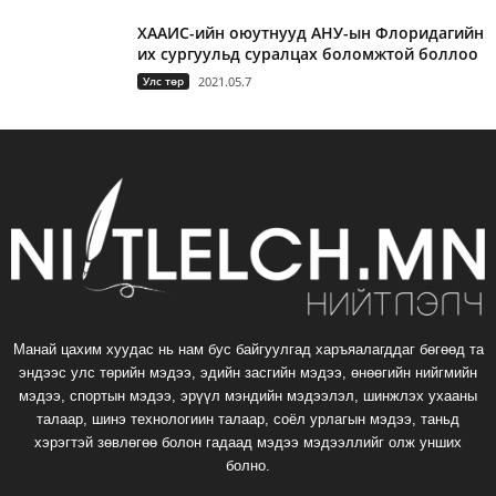
ХААИС-ийн оюутнууд АНУ-ын Флоридагийн
их сургуульд суралцах боломжтой боллоо
Улс төр
2021.05.7
Манай цахим хуудас нь нам бус байгуулгад харъяалагддаг бөгөөд та
эндээс улс төрийн мэдээ, эдийн засгийн мэдээ, өнөөгийн нийгмийн
мэдээ, спортын мэдээ, эрүүл мэндийн мэдээлэл, шинжлэх ухааны
талаар, шинэ технологиин талаар, соёл урлагын мэдээ, таньд
хэрэгтэй зөвлөгөө болон гадаад мэдээ мэдээллийг олж унших
болно.