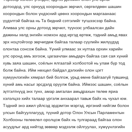
дотоодод, улс орнууд хоорондын зөрчил, сөргөлдөөн шашин
хоорондын болон үндэсний цөөнх хоорондын маргаанаас
үүдэлтэй байгаа нь Та бидний сэтгэлийг түгшээсээр байна.
Аливаа улс орны дотоод зөрчил, түүнээс улбаалсан дайн
дажины хөлд энгийн номхон ард иргэд өртөж, тэдний амьд явах
эрх ноцтойгоор зөрчигдөж байгаа талаар сүүлийн жилүүдэд
олонтаа сонсож байна. Үүний улмаас эх нутгаа орхин харийн
улс оронд амь зогоож, цагаачлан амьдарч байгаа сая сая хүний
хувь заяа шашин, соёлын ялгаатай холбоотой нь улам бүр тод
болж байна. Ийм нөхцөл байдал дэлхийн олон цэгт
хүмүүнлэгийн хямрал бий болгож, урьд өмнө байгаагүй түвшинд
хүний амь насыг эрсдэлд оруулж байна. Иймээс шашин, соёлын
зүтгэлтнүүд энх тунх, амар амгалан амьдрахын төлөө яриа
хэлэлцээ хийх талаар үргэлж анхаарал тавьж байх нь чухал юм.
Тэдний энэ ажил үйлсэд эрдэмтэн мэргэд, иргэний нийгэм болон
улсын байгууллагууд, түүний дотор Олон Улсын Парламентын
Холбооны төлөөлөл оролцож байх нь тулгараад байгаа олон
асуудлыг ард нийтэд зөвөөр мэдээлж ойлгуулах, хүмүүнлэгийн