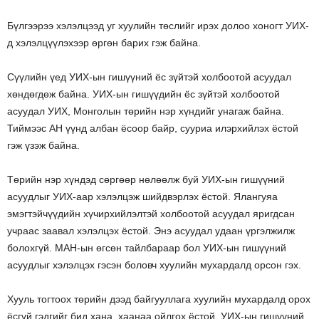
Бүлгээрээ хэлэлцээд уг хуулийн төслийг ирэх долоо хоногт УИХ-
д хэлэлцүүлэхээр өргөн барих гэж байна.
Сүүлийн үед УИХ-ын гишүүний ёс зүйтэй холбоотой асуудал
хөндөгдөж байна. УИХ-ын гишүүдийн ёс зүйтэй холбоотой
асуудал УИХ, Монголын төрийн нэр хүндийг унагаж байна.
Тиймээс АН үүнд албан ёсоор байр, сууриа илэрхийлэх ёстой
гэж үзэж байна.
Төрийн нэр хүндэд сөргөөр нөлөөлж буй УИХ-ын гишүүний
асуудлыг УИХ-аар хэлэлцэж шийдвэрлэх ёстой. Ялангуяа
эмэгтэйчүүдийн хүчирхийлэлтэй холбоотой асуудал яригдсан
учраас заавал хэлэлцэх ёстой. Энэ асуудал удаан үргэлжилж
болохгүй. МАН-ын өгсөн тайлбараар бол УИХ-ын гишүүний
асуудлыг хэлэлцэх гэсэн боловч хуулийн мухардалд орсон гэх.
Хууль тогтоох төрийн дээд байгууллага хуулийн мухардалд орох
ёсгүй гэдгийг бид хана, хаанаа ойлгох ёстой. УИХ-ын гишүүний