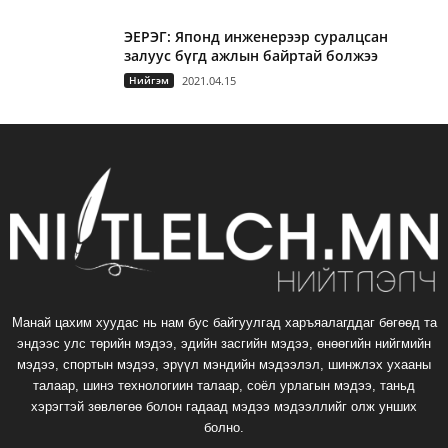
ЭЕРЭГ: Японд инженерээр суралцсан
залуус бүгд ажлын байртай болжээ
Нийгэм
2021.04.15
Манай цахим хуудас нь нам бус байгуулгад харъяалагддаг бөгөөд та
эндээс улс төрийн мэдээ, эдийн засгийн мэдээ, өнөөгийн нийгмийн
мэдээ, спортын мэдээ, эрүүл мэндийн мэдээлэл, шинжлэх ухааны
талаар, шинэ технологиин талаар, соёл урлагын мэдээ, таньд
хэрэгтэй зөвлөгөө болон гадаад мэдээ мэдээллийг олж унших
болно.