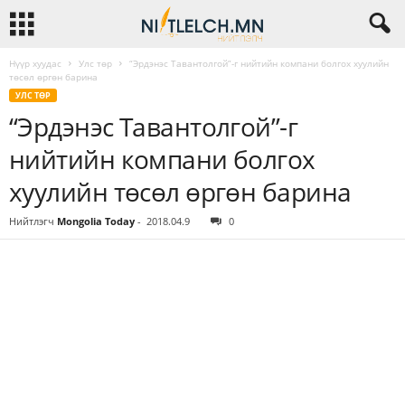
Нүүр хуудас
Улс төр
“Эрдэнэс Тавантолгой”-г нийтийн компани болгох хуулийн
төсөл өргөн барина
УЛС ТӨР
“Эрдэнэс Тавантолгой”-г
нийтийн компани болгох
хуулийн төсөл өргөн барина
Нийтлэгч
Mongolia Today
-
2018.04.9
0