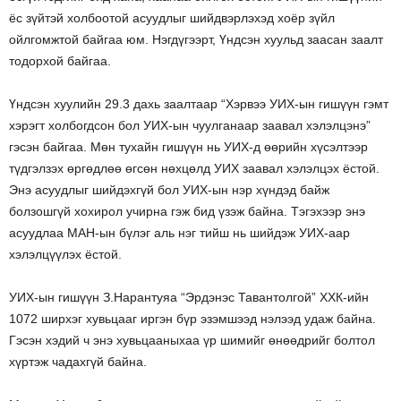
ёс зүйтэй холбоотой асуудлыг шийдвэрлэхэд хоёр зүйл
ойлгомжтой байгаа юм. Нэгдүгээрт, Үндсэн хуульд заасан заалт
тодорхой байгаа.
Үндсэн хуулийн 29.3 дахь заалтаар “Хэрвээ УИХ-ын гишүүн гэмт
хэрэгт холбогдсон бол УИХ-ын чуулганаар заавал хэлэлцэнэ”
гэсэн байгаа. Мөн тухайн гишүүн нь УИХ-д өөрийн хүсэлтээр
түдгэлзэх өргөдлөө өгсөн нөхцөлд УИХ заавал хэлэлцэх ёстой.
Энэ асуудлыг шийдэхгүй бол УИХ-ын нэр хүндэд байж
болзошгүй хохирол учирна гэж бид үзэж байна. Тэгэхээр энэ
асуудлаа МАН-ын бүлэг аль нэг тийш нь шийдэж УИХ-аар
хэлэлцүүлэх ёстой.
УИХ-ын гишүүн З.Нарантуяа “Эрдэнэс Тавантолгой” ХХК-ийн
1072 ширхэг хувьцааг иргэн бүр эзэмшээд нэлээд удаж байна.
Гэсэн хэдий ч энэ хувьцааныхаа үр шимийг өнөөдрийг болтол
хүртэж чадахгүй байна.