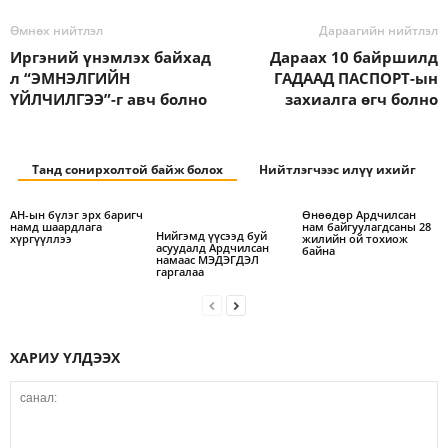
Өмнөх нийтлэл
Дараагийн нийтлэл
Иргэний үнэмлэх байхад
Дараах 10 байршилд
л “ЭМНЭЛГИЙН
ГАДААД ПАСПОРТ-ын
ҮЙЛЧИЛГЭЭ”-г авч болно
захиалга өгч болно
Танд сонирхолтой байж болох
Нийтлэгчээс илүү ихийг
АН-ын бүлэг эрх баригч
Өнөөдөр Ардчилсан
намд шаардлага
нам байгуулагдсаны 28
Нийгэмд үүсээд буй
хүргүүллээ
жилийн ой тохиож
асуудалд Ардчилсан
байна
намаас МЭДЭГДЭЛ
гаргалаа
ХАРИУ ҮЛДЭЭХ