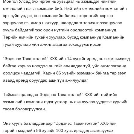
Монгол Улсад бүх иргэн нь хувьцааг нь эзэмшдэг нийтийн
өмчлөлийн нэг л компани бий. Нийтийн өмчлөлийн компанийн
эрх зүйн үндэс, энэ компанийн баялаг хөрөнгийг хэрхэн
зарцуулах вэ, ямар шалгуур, шаардлага тавихыг зохицуулах
хууль байдаггүйгээс орон нутгийн оролцоотой компаниуд
Төрийн өмчийн тухайн хуулиар, бусад компаниуд Компанийн
тухай хуулиар үйл ажиллагаагаа зохицуулж ирсэн.
“Эрдэнэс Тавантолгой” ХХК-ийн 14 хувийг иргэд нь эзэмшчихээд
байгаа хэрнээ ноогдол ашгийг авч чаддаггүй, үйл ажиллагаанд
оролцож чаддаггүй. Харин 86 хувийн эзэмшиж байгаа төр зээл
аваад өрөнд оруулдаг, ашиггүй ажилуулдаг.
Тиймээс цаашдаа Эрдэнэс Тавантолгой” ХХК-ийг нийтийн
эзэмшлийн компани гэдэг утгаар нь ажилуулах үүднээс хуулийн
төсөл боловсруулсан.
Энэ хууль батлагдсанаар “Эрдэнэс Тавантолгой” ХХК-ийн
төрийн мэдлийн 86 хувийг 100 хувь иргэдэд эзэмшүүлэх