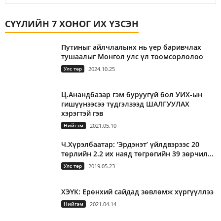
СҮҮЛИЙН 7 ХОНОГ ИХ ҮЗСЭН
Путиныг айлчлалынх нь үер баривчлах
тушаалыг Монгол улс үл тоомсорлолоо
Улс төр
2024.10.25
Ц.Анандбазар гэм буруугүй бол УИХ-ын
гишүүнээсээ түдгэлзээд ШАЛГУУЛАХ
хэрэгтэй гэв
Нийгэм
2021.05.10
Ч.Хүрэлбаатар: ‘Эрдэнэт’ үйлдвэрээс 20
төрлийн 2.2 их наяд төгрөгийн 39 зөрчил...
Улс төр
2019.05.23
ХЭҮК: Ерөнхий сайдад зөвлөмж хүргүүллээ
Нийгэм
2021.04.14