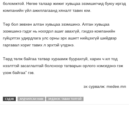
боломжтой. Нөгөө талаар жижиг хувьцаа эзэмшигчид буюу иргэд
компанийн үйл ажиллагаанд хяналт тавих юм.
Төр бол зөвхөн алтан хувьцаа эзэмшинэ. Алтан хувьцаа
эзэмшинэ гэдэг нь ноогдол ашиг авахгүй, гэхдээ компанийн
гүйцэтгэх удирдлага улс орны эрх ашигт нийцэхгүй шийдвэр
гаргавал хориг тавих л эрхтэй үлдэнэ.
Төрд төлж байгаа татвар хураамж буурахгүй, харин ч ил тод
нээлттэй засаглалтай болсноор татварын орлого нэмэгдэнэ гэж
үзэж байгаа” гэв.
эх сурвалж: medee.mn
СЭДЭВ
АРДЧИЛСАН НАМ
ЭРДЭНЭС ТАВАН ТОЛГОЙ