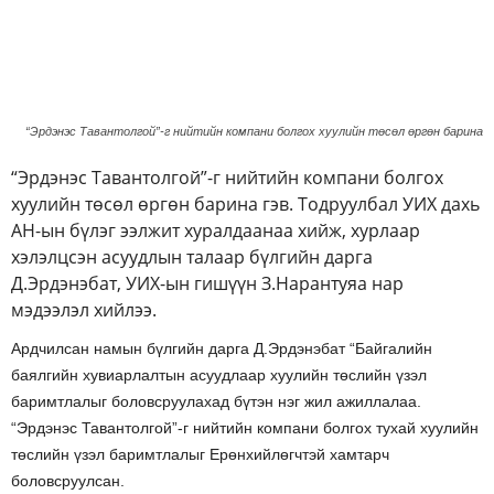
“Эрдэнэс Тавантолгой”-г нийтийн компани болгох хуулийн төсөл өргөн барина
“Эрдэнэс Тавантолгой”-г нийтийн компани болгох
хуулийн төсөл өргөн барина гэв. Тодруулбал УИХ дахь
АН-ын бүлэг ээлжит хуралдаанаа хийж, хурлаар
хэлэлцсэн асуудлын талаар бүлгийн дарга
Д.Эрдэнэбат, УИХ-ын гишүүн З.Нарантуяа нар
мэдээлэл хийлээ.
Ардчилсан намын бүлгийн дарга Д.Эрдэнэбат “Байгалийн
баялгийн хувиарлалтын асуудлаар хуулийн төслийн үзэл
баримтлалыг боловсруулахад бүтэн нэг жил ажиллалаа.
“Эрдэнэс Тавантолгой”-г нийтийн компани болгох тухай хуулийн
төслийн үзэл баримтлалыг Ерөнхийлөгчтэй хамтарч
боловсруулсан.