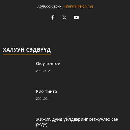
Холбоо барих:
info@niitlelch.mn
ХАЛУУН СЭДВҮҮД
Оюу толгой
2021.02.2
Рио Тинто
2021.02.1
Жижиг, дунд үйлдвэрийг хөгжүүлэх сан
(ЖДҮ)